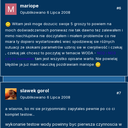
mariope
#6
Opublikowano
6 Lipca 2008
Witam jesli moge dozucic swoje 5 groszy to powiem na
moich doświadczeniach poniewaz nie tak dawno tez zalewałem i
mimo niechlujstwa nie doczytałem i miałem problemów co nie
miara ty dopiero wystartowałeś wiec spodziewaj sie różnych
sutuacji ze skokami parametrów uzbroj sie w cierpliwość i czekaj
, czekaj jak chcesz to poczytaj w temacie WODA -
NO2 i NO3
czy to
normalne
tam jest wszystko opisane warto. Nie powielaj
błędów ja juz mam nauczkę pozdrawiam mariope
slawek gorol
#7
Opublikowano
6 Lipca 2008
a wlasnie, bo mi sie przypomnialo: zapytales pewnie po co ci
komplet testow...
wykonanie testow wody powinny byc pierwsza czynnoscia w