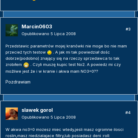
Marcin0603
#3
Opublikowano
5 Lipca 2008
Przedstawic parametrów mojej kranówki nie moge bo nie mam
przecież tych testow
. A jak mi tak powiedział dośc
dobrze(podobno) znający się na rzeczy sprzedawca to tak
zrobiłem
. Czyli muszę kupic test No2. A powiedz mi czy
możliwe jest że i w kranie i akwa mam NO3=0??
Pozdrawiam
slawek gorol
#4
Opublikowano
5 Lipca 2008
W akwa no3=0 mozesz miec wtedy,jesli masz ogromne ilosci
roslin,masz niedzialajace filtry,lub posiadasz deni :roll: