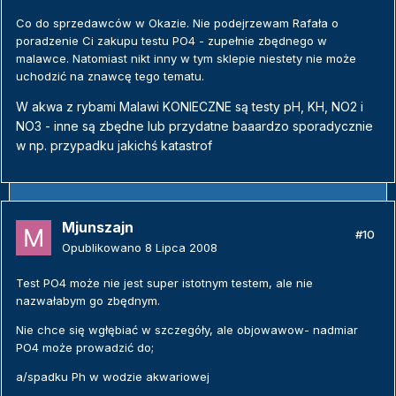
Co do sprzedawców w Okazie. Nie podejrzewam Rafała o
poradzenie Ci zakupu testu PO4 - zupełnie zbędnego w
malawce. Natomiast nikt inny w tym sklepie niestety nie może
uchodzić na znawcę tego tematu.
W akwa z rybami Malawi KONIECZNE są testy pH, KH, NO2 i
NO3 - inne są zbędne lub przydatne baaardzo sporadycznie
w np. przypadku jakichś katastrof
Mjunszajn
#10
Opublikowano
8 Lipca 2008
Test PO4 może nie jest super istotnym testem, ale nie
nazwałabym go zbędnym.
Nie chce się wgłębiać w szczegóły, ale objowawow- nadmiar
PO4 może prowadzić do;
a/spadku Ph w wodzie akwariowej