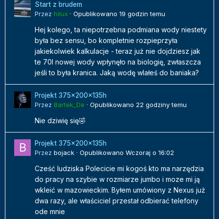
Start z brudem
Przez
hilux
·
Opublikowano
19 godzin temu
Hej kolego, ta niepotrzebna podmiana wody niestety
była bez sensu, bo kompletnie rozpieprzyła
jakiekolwiek kalkulacje - teraz już nie dojdziesz jak
te 70l nowej wody wpłynęło na biologię, zwłaszcza
jeśli to była kranica. Jaką wodę wlałeś do baniaka?
Projekt 375x200x135h
Przez
Bartek_De
·
Opublikowano
22 godziny temu
Nie dziwię się🤣
Projekt 375x200x135h
Przez
bojack
·
Opublikowano
Wczoraj o 16:02
Cześć ludziska Polecicie mi kogoś kto ma narzędzia
do pracy na szybie w rozmiarze jumbo i moze mi ją
wkleić w mazowieckim. Byłem umówiony z Nexus już
dwa razy, ale właściciel przestał odbierać telefony
ode mnie