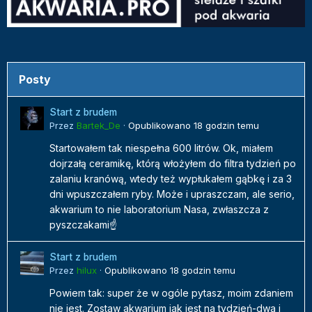
Posty
Start z brudem
Przez
Bartek_De
·
Opublikowano
18 godzin temu
Startowałem tak niespełna 600 litrów. Ok, miałem
dojrzałą ceramikę, którą włożyłem do filtra tydzień po
zalaniu kranówą, wtedy też wypłukałem gąbkę i za 3
dni wpuszczałem ryby. Może i upraszczam, ale serio,
akwarium to nie laboratorium Nasa, zwłaszcza z
pyszczakami☝️
Start z brudem
Przez
hilux
·
Opublikowano
18 godzin temu
Powiem tak: super że w ogóle pytasz, moim zdaniem
nie jest. Zostaw akwarium jak jest na tydzień-dwa i