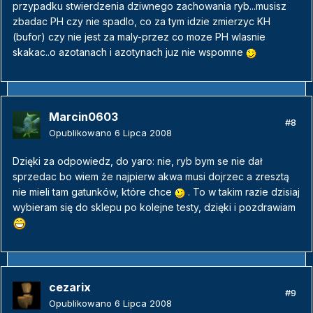
przypadku stwierdzenia dziwnego zachowania ryb...musisz
zbadac PH czy nie spadlo, co za tym idzie zmierzyc KH
(bufor) czy nie jest za maly-przez co moze PH wlasnie
skakac..o azotanach i azotynach juz nie wspomne
Marcin0603
#8
Opublikowano
6 Lipca 2008
Dzięki za odpowiedz, do yaro: nie, ryb bym se nie dał
sprzedac bo wiem że najpierw akwa musi dojrzec a zresztą
nie mieli tam gatunków, które chce
. To w takim razie dzisiaj
wybieram się do sklepu po kolejne testy, dzięki i pozdrawiam
cezarix
#9
Opublikowano
6 Lipca 2008