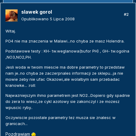
slawek gorol
#2
Opublikowano
5 Lipca 2008
Witaj.
PO4 nie ma znaczenia w Malawi...no chyba ze masz Holendra.
Podstawowe testy : KH- tw.weglanowa(bufor PH) , GH- tw.ogolna
,NO3,NO2,PH.
Jesli woda w twoim miescie ma dobre parametry to przedstaw
nam je..no chyba ze zaczerpnales informacji ze sklepu...ja nie
mowie zeby nie ufac Okazowi,ale wolalbym sam przebadac
kranowke... :roll:
Najwazniejszym ihmo parametrem jest NO2...Dopiero gdy spadnie
do zera to wiesz,ze cykl azotowy sie zakonczyl i ze mozesz
wpuscic ryby..
Oczywiscie pozostale parametry tez musza sie znalesc w
granicach...
Pozdrawiam