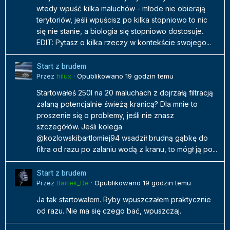
wtedy wpuść kilka maluchów - młode nie obierają
terytoriów, jeśli wpuścisz po kilka stopniowo to nic
się nie stanie, a biologia się stopniowo dostosuje.
EDIT: Pytasz o kilka rzeczy w kontekście swojego...
Start z brudem
Przez
hilux
·
Opublikowano
19 godzin temu
Startowałeś 250l na 20 maluchach z dojrzałą filtracją
zalaną potencjalnie świeżą kranicą? Dla mnie to
proszenie się o problemy, jeśli nie znasz
szczegółów. Jeśli kolega
@kozlowskibartlomiej94 wsadził brudną gąbkę do
filtra od razu po zalaniu wodą z kranu, to mógł ją po...
Start z brudem
Przez
Bartek_De
·
Opublikowano
19 godzin temu
Ja tak startowałem. Ryby wpuszczałem praktycznie
od razu. Nie ma się czego bać, wpuszczaj.