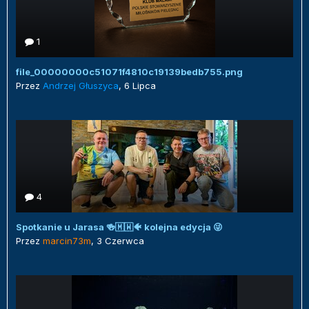
1
file_00000000c51071f4810c19139bedb755.png
Przez
Andrzej Głuszyca
,
6 Lipca
4
Spotkanie u Jarasa 🍻🇲🇼🐠 kolejna edycja 😜
Przez
marcin73m
,
3 Czerwca