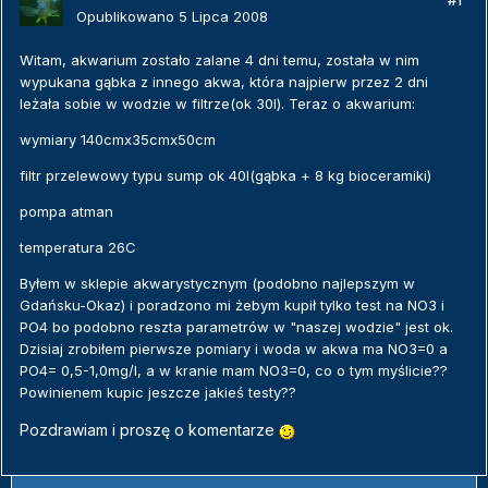
#1
Opublikowano
5 Lipca 2008
Witam, akwarium zostało zalane 4 dni temu, została w nim
wypukana gąbka z innego akwa, która najpierw przez 2 dni
leżała sobie w wodzie w filtrze(ok 30l). Teraz o akwarium:
wymiary 140cmx35cmx50cm
filtr przelewowy typu sump ok 40l(gąbka + 8 kg bioceramiki)
pompa atman
temperatura 26C
Byłem w sklepie akwarystycznym (podobno najlepszym w
Gdańsku-Okaz) i poradzono mi żebym kupił tylko test na NO3 i
PO4 bo podobno reszta parametrów w "naszej wodzie" jest ok.
Dzisiaj zrobiłem pierwsze pomiary i woda w akwa ma NO3=0 a
PO4= 0,5-1,0mg/l, a w kranie mam NO3=0, co o tym myślicie??
Powinienem kupic jeszcze jakieś testy??
Pozdrawiam i proszę o komentarze