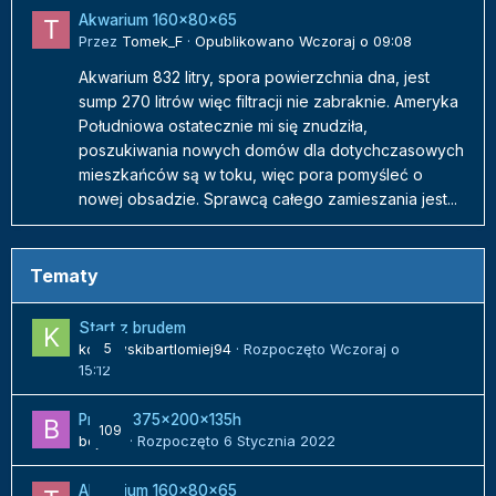
Akwarium 160x80x65
Przez
Tomek_F
·
Opublikowano
Wczoraj o 09:08
Akwarium 832 litry, spora powierzchnia dna, jest
sump 270 litrów więc filtracji nie zabraknie. Ameryka
Południowa ostatecznie mi się znudziła,
poszukiwania nowych domów dla dotychczasowych
mieszkańców są w toku, więc pora pomyśleć o
nowej obsadzie. Sprawcą całego zamieszania jest...
Tematy
Start z brudem
kozlowskibartlomiej94
5
· Rozpoczęto
Wczoraj o
15:12
Projekt 375x200x135h
109
bojack
· Rozpoczęto
6 Stycznia 2022
Akwarium 160x80x65