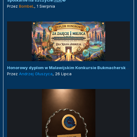
Spotkanie na szczycie 🇲🇼🍻
Przez
BombeL
,
1 Sierpnia
Honorowy dyplom w Malawijskim Konkursie Bukmacherskim :)
Przez
Andrzej Głuszyca
,
26 Lipca