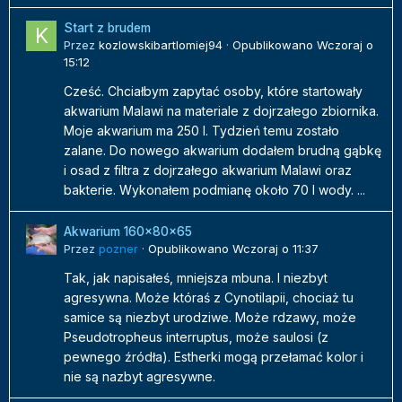
Start z brudem
Przez
kozlowskibartlomiej94
·
Opublikowano
Wczoraj o
15:12
Cześć. Chciałbym zapytać osoby, które startowały
akwarium Malawi na materiale z dojrzałego zbiornika.
Moje akwarium ma 250 l. Tydzień temu zostało
zalane. Do nowego akwarium dodałem brudną gąbkę
i osad z filtra z dojrzałego akwarium Malawi oraz
bakterie. Wykonałem podmianę około 70 l wody. ...
Akwarium 160x80x65
Przez
pozner
·
Opublikowano
Wczoraj o 11:37
Tak, jak napisałeś, mniejsza mbuna. I niezbyt
agresywna. Może któraś z Cynotilapii, chociaż tu
samice są niezbyt urodziwe. Może rdzawy, może
Pseudotropheus interruptus, może saulosi (z
pewnego źródła). Estherki mogą przełamać kolor i
nie są nazbyt agresywne.