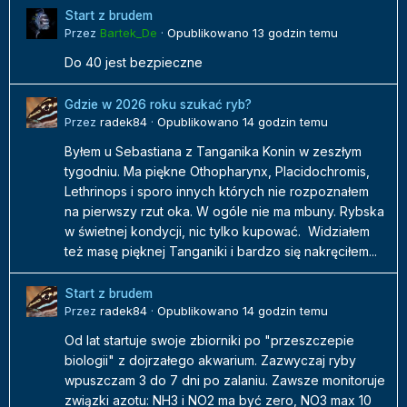
Start z brudem
Przez
Bartek_De
·
Opublikowano
13 godzin temu
Do 40 jest bezpieczne
Gdzie w 2026 roku szukać ryb?
Przez
radek84
·
Opublikowano
14 godzin temu
Byłem u Sebastiana z Tanganika Konin w zeszłym
tygodniu. Ma piękne Othopharynx, Placidochromis,
Lethrinops i sporo innych których nie rozpoznałem
na pierwszy rzut oka. W ogóle nie ma mbuny. Rybska
w świetnej kondycji, nic tylko kupować. Widziałem
też masę pięknej Tanganiki i bardzo się nakręciłem...
Start z brudem
Przez
radek84
·
Opublikowano
14 godzin temu
Od lat startuje swoje zbiorniki po "przeszczepie
biologii" z dojrzałego akwarium. Zazwyczaj ryby
wpuszczam 3 do 7 dni po zalaniu. Zawsze monitoruje
związki azotu: NH3 i NO2 ma być zero, NO3 max 10