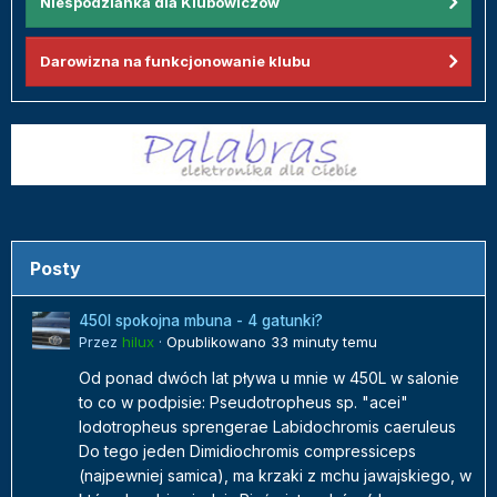
Niespodzianka dla Klubowiczów
Darowizna na funkcjonowanie klubu
Posty
450l spokojna mbuna - 4 gatunki?
Przez
hilux
·
Opublikowano
33 minuty temu
Od ponad dwóch lat pływa u mnie w 450L w salonie
to co w podpisie: Pseudotropheus sp. "acei"
Iodotropheus sprengerae Labidochromis caeruleus
Do tego jeden Dimidiochromis compressiceps
(najpewniej samica), ma krzaki z mchu jawajskiego, w