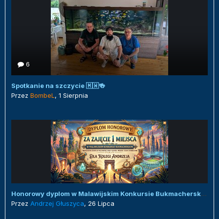
6
Spotkanie na szczycie 🇲🇼🍻
Przez
BombeL
,
1 Sierpnia
Honorowy dyplom w Malawijskim Konkursie Bukmacherskim :)
Przez
Andrzej Głuszyca
,
26 Lipca