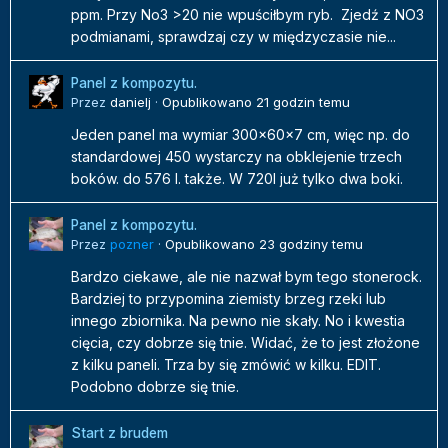
ppm. Przy No3 >20 nie wpuściłbym ryb. Zjedź z NO3
podmianami, sprawdzaj czy w międzyczasie nie...
Panel z kompozytu.
Przez
danielj
·
Opublikowano
21 godzin temu
Jeden panel ma wymiar 300x60x7 cm, więc np. do
standardowej 450 wystarczy na obklejenie trzech
boków. do 576 l. także. W 720l już tylko dwa boki.
Panel z kompozytu.
Przez
pozner
·
Opublikowano
23 godziny temu
Bardzo ciekawe, ale nie nazwał bym tego stonerock.
Bardziej to przypomina ziemisty brzeg rzeki lub
innego zbiornika. Na pewno nie skały. No i kwestia
cięcia, czy dobrze się tnie. Widać, że to jest złożone
z kilku paneli. Trza by się zmówić w kilku. EDIT.
Podobno dobrze się tnie.
Start z brudem