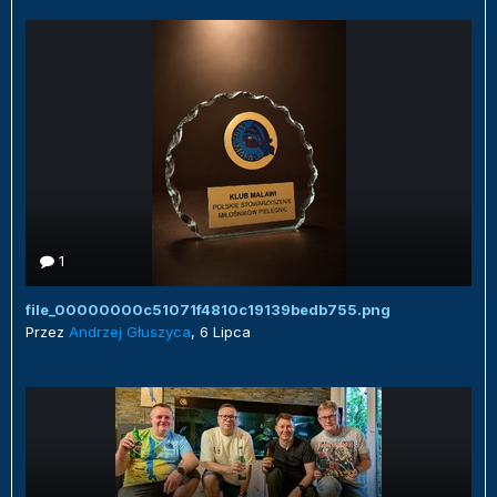
1
file_00000000c51071f4810c19139bedb755.png
Przez
Andrzej Głuszyca
,
6 Lipca