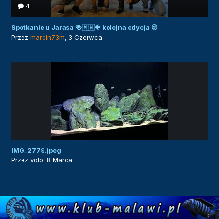
4
Spotkanie u Jarasa 🍻🇲🇼🐠 kolejna edycja 😜
Przez
marcin73m
,
3 Czerwca
IMG_2779.jpeg
Przez
volo
,
8 Marca