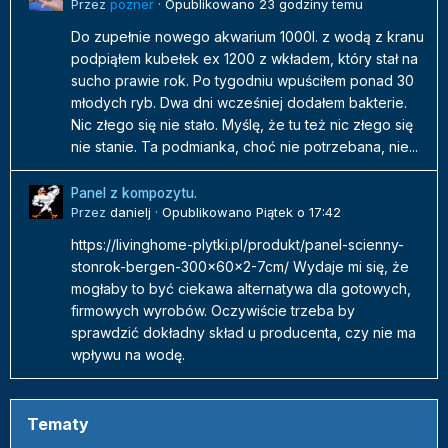
Przez
pozner
·
Opublikowano
23 godziny temu
Do zupełnie nowego akwarium 1000l. z wodą z kranu
podpiąłem kubełek ex 1200 z wkładem, który stał na
sucho prawie rok. Po tygodniu wpuściłem ponad 30
młodych ryb. Dwa dni wcześniej dodałem bakterie.
Nic złego się nie stało. Myślę, że tu też nic złego się
nie stanie. Ta podmianka, choć nie potrzebana, nie...
Panel z kompozytu.
Przez
danielj
·
Opublikowano
Piątek o 17:42
https://livinghome-plytki.pl/produkt/panel-scienny-
stonrok-bergen-300x60x2-7cm/ Wydaje mi się, że
mogłaby to być ciekawa alternatywa dla gotowych,
firmowych wyrobów. Oczywiście trzeba by
sprawdzić dokładny skład u producenta, czy nie ma
wpływu na wodę.
Tematy