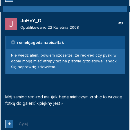
JoHnY_D
#3
Opublikowano
22 Kwietnia 2008
romekjagoda napisał(a):
Nie wiedziałem, powiem szczerze, że red-red czy pyśki w
ogóle mogą mieć atrapy też na płetwie grzbietowej :shock:
Się naprawdę zdziwiłem.
Mój samiec red-red ma:)jak będę miał czym zrobić to wrzucę
fotkę do galerii:)<piękny jest>
Cytuj