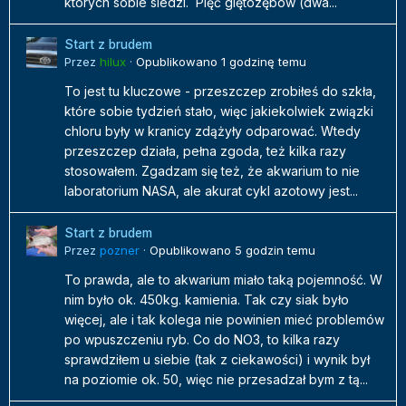
których sobie siedzi. Pięć giętozębów (dwa...
Start z brudem
Przez
hilux
·
Opublikowano
1 godzinę temu
To jest tu kluczowe - przeszczep zrobiłeś do szkła,
które sobie tydzień stało, więc jakiekolwiek związki
chloru były w kranicy zdążyły odparować. Wtedy
przeszczep działa, pełna zgoda, też kilka razy
stosowałem. Zgadzam się też, że akwarium to nie
laboratorium NASA, ale akurat cykl azotowy jest...
Start z brudem
Przez
pozner
·
Opublikowano
5 godzin temu
To prawda, ale to akwarium miało taką pojemność. W
nim było ok. 450kg. kamienia. Tak czy siak było
więcej, ale i tak kolega nie powinien mieć problemów
po wpuszczeniu ryb. Co do NO3, to kilka razy
sprawdziłem u siebie (tak z ciekawości) i wynik był
na poziomie ok. 50, więc nie przesadzał bym z tą...