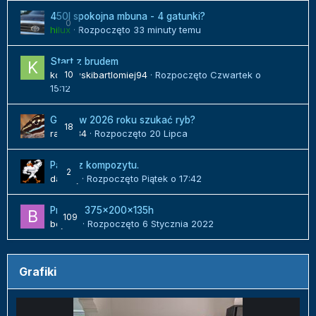
450l spokojna mbuna - 4 gatunki?
0
hilux
· Rozpoczęto
33 minuty temu
Start z brudem
kozlowskibartlomiej94
10
· Rozpoczęto
Czwartek o
15:12
Gdzie w 2026 roku szukać ryb?
18
radek84
· Rozpoczęto
20 Lipca
Panel z kompozytu.
2
danielj
· Rozpoczęto
Piątek o 17:42
Projekt 375x200x135h
109
bojack
· Rozpoczęto
6 Stycznia 2022
Grafiki