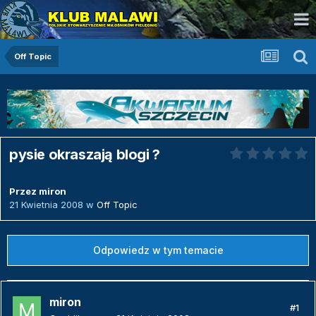
Off Topic
pysie okraszają blogi ?
Przez
miron
21 Kwietnia 2008
w
Off Topic
Odpowiedz w tym temacie
miron
#1