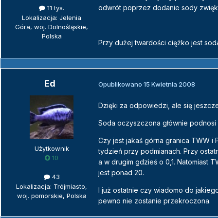
odwrót poprzez dodanie sody zwięk
11 tys.
Lokalizacja: Jelenia
Góra, woj. Dolnośląskie,
Polska
Przy dużej twardości ciężko jest sod
Ed
Opublikowano
15 Kwietnia 2008
Dzięki za odpowiedzi, ale się jeszc
Soda oczyszczona głównie podnosi T
Czy jest jakaś górna granica TWW i
Użytkownik
tydzień przy podmianach. Przy osta
10
a w drugim gdzieś o 0,1. Natomiast 
jest ponad 20.
43
Lokalizacja: Trójmiasto,
I już ostatnie czy wiadomo do jakie
woj. pomorskie, Polska
pewno nie zostanie przekroczona.