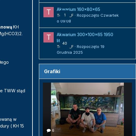
Akwarium 160x80x65
Tomek_F
1
· Rozpoczęto
Czwartek
o 09:08
anową
KH
Mg(HCO3)2.
Akwarium 300x100x65 1950
litrów
40
Tomek_F
· Rozpoczęto
19
Grudnia 2025
ałego
Grafiki
nie TWW stąd
towaną w
dury ( KH 15
6