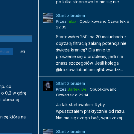
po kilka stopniowo to nic się nie...
Start z brudem
Przez
hilux
·
Opublikowano
Czwartek o
22:35
Startowałeś 250l na 20 maluchach z
dojrzałą filtracją zalaną potencjalnie
świeżą kranicą? Dla mnie to
#3
Autor
proszenie się o problemy, jeśli nie
znasz szczegółów. Jeśli kolega
@kozlowskibartlomiej94 wsadził...
Start z brudem
np. co
Przez
Bartek_De
·
Opublikowano
 o 0,2 w górę
Czwartek o 22:14
li obecnej
Ja tak startowałem. Ryby
wpuszczałem praktycznie od razu.
nicę która na
Nie ma się czego bać, wpuszczaj.
Start z brudem