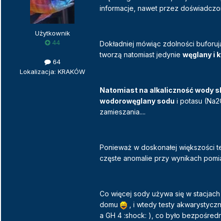
informacje, nawet przez doświadcz
Użytkownik
44
Dokładniej mówiąc zdolności buforu
tworzą natomiast jedynie
węglany i
64
Lokalizacja: KRAKÓW
Natomiast na alkaliczność wody s
wodorowęglany sodu
i potasu (Na2
zamieszania....
Ponieważ w doskonałej większości 
częste anomalie przy wynikach pom
Co więcej sody używa się w stacjac
domu
, i wtedy testy akwarystycz
a GH 4 :shock: ), co było bezpośred