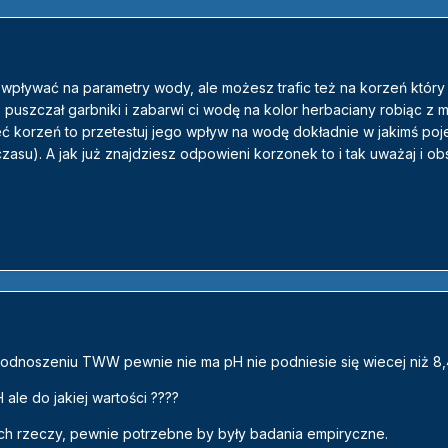
e wpływać na parametry wody, ale możesz trafic też na korzeń który
puszczał garbniki i zabarwi ci wodę na kolor herbaciany robiąc z m
eć korzeń to przetestuj jego wpływ na wodę dokładnie w jakimś poj
zasu). A jak już znajdziesz odpowieni korzonek to i tak uważaj i ob
podnoszeniu TWW pewnie nie ma pH nie podniesie się wiecej niż 8,
le do jakiej wartości ????
nych rzeczy, pewnie potrzebne by były badania empiryczne.