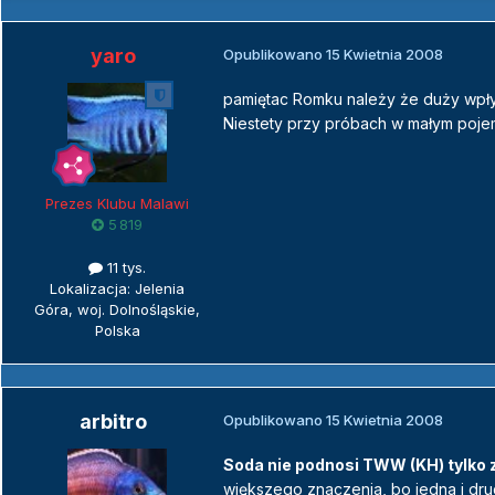
yaro
Opublikowano
15 Kwietnia 2008
pamiętac Romku należy że duży wpływ
Niestety przy próbach w małym pojem
Prezes Klubu Malawi
5 819
11 tys.
Lokalizacja: Jelenia
Góra, woj. Dolnośląskie,
Polska
arbitro
Opublikowano
15 Kwietnia 2008
Soda nie podnosi TWW (KH) tylko 
większego znaczenia, bo jedna i dr