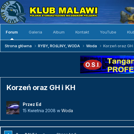
Forum
Galeria
Album
Kontakt
YouTube
Klu
Strona główna
RYBY, ROśLINY, WODA
Woda
Korzeń oraz GH 
Korzeń oraz GH i KH
Przez
Ed
15 Kwietnia 2008
w
Woda