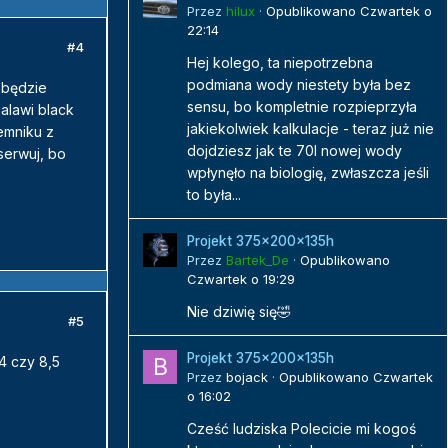
Przez
hilux
·
Opublikowano
Czwartek o
22:14
#4
Hej kolego, ta niepotrzebna
podmiana wody niestety była bez
 będzie
sensu, bo kompletnie rozpieprzyła
alawi black
jakiekolwiek kalkulacje - teraz już nie
emniku z
dojdziesz jak te 70l nowej wody
serwuj, bo
wpłynęło na biologię, zwłaszcza jeśli
to była...
Projekt 375x200x135h
Przez
Bartek_De
·
Opublikowano
Czwartek o 19:29
Nie dziwię się🤣
#5
Projekt 375x200x135h
4 czy 8,5
Przez
bojack
·
Opublikowano
Czwartek
o 16:02
Cześć ludziska Polecicie mi kogoś