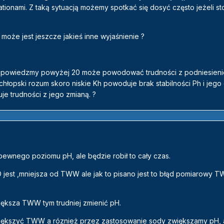
ionami. Z taką sytuacją możemy spotkać się dosyć często jeżeli s
może jest jeszcze jakieś inne wyjaśnienie ?
 Kh powiedzmy powyżej 20 może powodować trudności z podniesien
łopski rozum skoro niskie Kh powoduje brak stabilności Ph i jego
e trudności z jego zmianą. ?
wnego poziomu pH, ale będzie robił to cały czas.
 jest ,mniejsza od TWW ale jak to pisano jest to błąd pomiarowy 
iększa TWW tym trudniej zmienić pH.
iększyć TWW a róznież przez zastosowanie sody zwiększamy pH, a