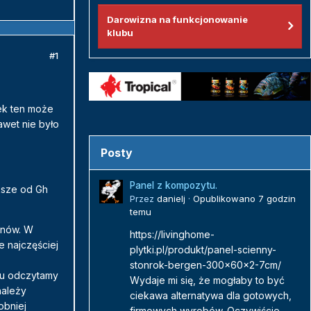
Darowizna na funkcjonowanie
klubu
#1
ek ten może
awet nie było
Posty
Panel z kompozytu.
ększe od Gh
Przez
danielj
·
Opublikowano
7 godzin
temu
anów. W
https://livinghome-
e najczęściej
plytki.pl/produkt/panel-scienny-
stonrok-bergen-300x60x2-7cm/
tu odczytamy
Wydaje mi się, że mogłaby to być
należy
ciekawa alternatywa dla gotowych,
obniej
firmowych wyrobów. Oczywiście...