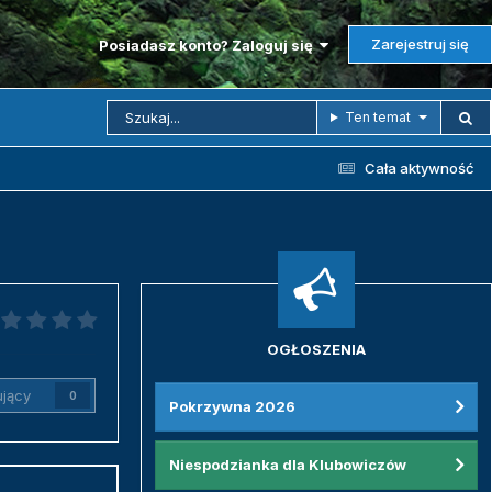
Zarejestruj się
Posiadasz konto? Zaloguj się
Ten temat
Cała aktywność
OGŁOSZENIA
jący
0
Pokrzywna 2026
Niespodzianka dla Klubowiczów