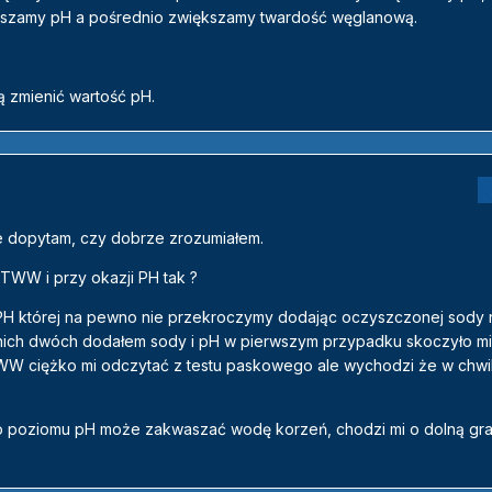
szamy pH a pośrednio zwiększamy twardość węglanową.
ą zmienić wartość pH.
ze dopytam, czy dobrze zrozumiałem.
WW i przy okazji PH tak ?
 PH której na pewno nie przekroczymy dodając oczyszczonej sody 
tnich dwóch dodałem sody i pH w pierwszym przypadku skoczyło mi
TWW ciężko mi odczytać z testu paskowego ale wychodzi że w chwi
go poziomu pH może zakwaszać wodę korzeń, chodzi mi o dolną gra