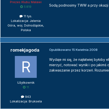
Prezes Klubu Malawi
Sodą podnosimy TWW a przy okazji
5 819
11 tys.
Lokalizacja: Jelenia
Góra, woj. Dolnośląskie,
Polska
romekjagoda
Opublikowano
15 Kwietnia 2008
Wydaje mi się, że najłatwiej byłoby
mierzyć, notować wyniki i po jakimś d
zakwaszanie przez korzeń. Rozumiem
Użytkownik
11
943
Lokalizacja: Bruksela