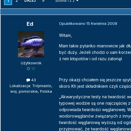
2
DALEJ
Strona 1 z 2
1
Ed
Opublikowano
15 Kwietnia 2008
Witam,
Mam takie pytanko mianowicie jak dł
być duży. Jeżeli chodzi o sam korze
z nim kłopotów i od razu zatonął.
Użytkownik
10
Przy okazji chciałem się jeszcze spy
43
Lokalizacja: Trójmiasto,
skoro Kh jest składnikiem czyli częśc
woj. pomorskie, Polska
„Akwarystyczne testy na twardość 
typowej wodzie są one najczęściej z
odpowiada twardości węglanowej. W
wodorowęglanów związanych z innymi
twardość węglanową wyższą od ogólne
przyjmować, że twardość węglanowa