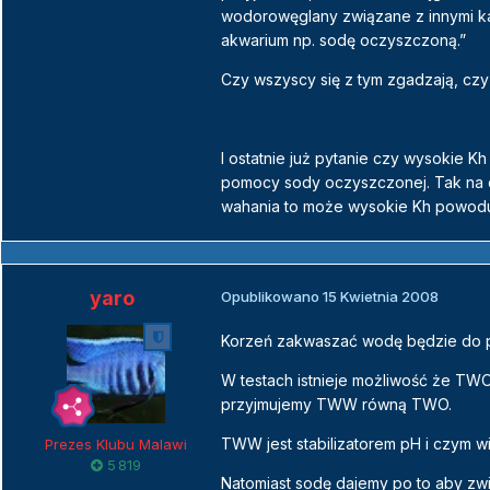
wodorowęglany związane z innymi kat
akwarium np. sodę oczyszczoną.”
Czy wszyscy się z tym zgadzają, czy 
I ostatnie już pytanie czy wysokie
pomocy sody oczyszczonej. Tak na ch
wahania to może wysokie Kh powoduj
yaro
Opublikowano
15 Kwietnia 2008
Korzeń zakwaszać wodę będzie do pe
W testach istnieje możliwość że TWO
przyjmujemy TWW równą TWO.
TWW jest stabilizatorem pH i czym w
Prezes Klubu Malawi
5 819
Natomiast sodę dajemy po to aby zw