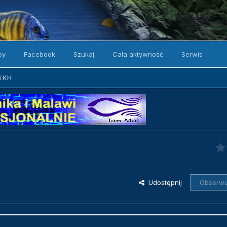
by
Facebook
Szukaj
Cała aktywność
Serwis
i KH
Udostępnij
Obserwu