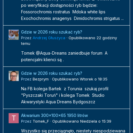
po weryfikacji dostępności ryb będzie:
Fossorochromis rostratus Mdoka white lips
Exochochromis anagenys Dimidochromis strigatus ...
Gdzie w 2026 roku szukać ryb?
Przez
Andrzej Głuszyca
·
Opublikowano
22 godziny
temu
Tomek @Aqua-Dreams zaniedbuje forum A
potencjalni klienci są .
Gdzie w 2026 roku szukać ryb?
Przez
Bezprym
·
Opublikowano
Wtorek o 18:35
Na FB kolega Bartek z Torunia szukaj profil
"Pyszczaki Toruń" i kolega Tomek Studio
Akwarystyki Aqua Dreams Bydgoszcz
Akwarium 300x100x65 1950 litrów
Przez
Tomek_F
·
Opublikowano
Niedziela o 15:39
Wszystko się przeciągnęło, niestety niespodziewana