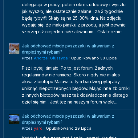
delegacja w pracy, potem okres urlopowy i wyszło
jak wyszło, ale ostatecznie zalane i za 3 tygodnie
będą ryby🙂 Skały są na 25-30% dna. Na zdjęciu
wydaje się, że mało piasku z przodu, a jest pewnie
szerzej niż niejedno całe akwarium... Ostatecznie...
Jak odchować młode pyszczaki w akwarium z
drapieżnymi rybami?
Przez
Andrzej Głuszyca
·
Opublikowano
30 Lipca
Pisz i pytaj śmiało. Po to jest forum. Żadnych
regulaminów nie łamiesz. Skoro nigdy nie miales
akwa z biotopu Malawi to tym bardziej pytaj aby
uniknąć niepotrzebnych błędów. Mając inne zbiorniki
z innych biotopów masz też doświadczenie dlatego
dziel się nim . Jest też na naszym forum wiele...
Jak odchować młode pyszczaki w akwarium z
drapieżnymi rybami?
Przez
yaro
·
Opublikowano
29 Lipca