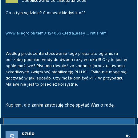
Opublikowano
20 Listopada 2009
Co o tym sądzicie? Stosował kiedyś ktoś?
www.allegro.pl/item811240537_tetra_easy ... ratis.html
Według producenta stosowanie tego preparatu ogranicza
potrzebę podmian wody do dwóch razy w roku !!! Czy to jest w
ogóle możliwe? Płyn ma również za zadanie (prócz usuwania
szkodliwych związków) stabilizację PH i KH. Tylko nie mogę się
doczytać w jaki sposób. Czy może obniżyć PH? W przypadku
Malawi nie jest to przecież korzystne.
Kupiłem, ale zanim zastosuję chcę spytać Was o radę.
szulo
#2