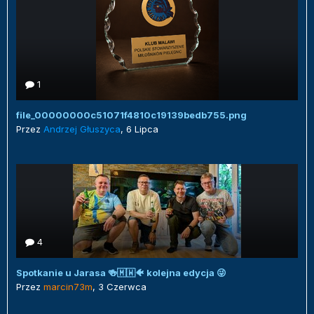
1
file_00000000c51071f4810c19139bedb755.png
Przez
Andrzej Głuszyca
,
6 Lipca
4
Spotkanie u Jarasa 🍻🇲🇼🐠 kolejna edycja 😜
Przez
marcin73m
,
3 Czerwca