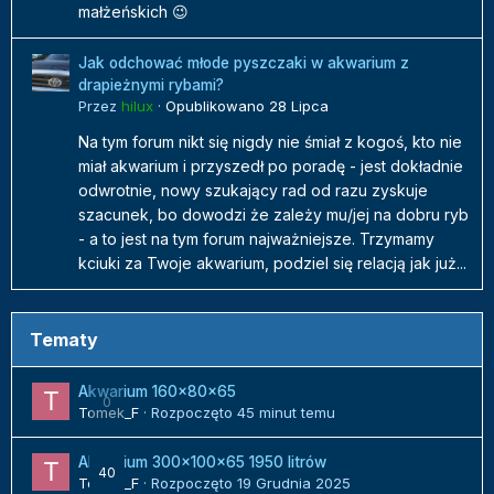
małżeńskich 😉
Jak odchować młode pyszczaki w akwarium z
drapieżnymi rybami?
Przez
hilux
·
Opublikowano
28 Lipca
Na tym forum nikt się nigdy nie śmiał z kogoś, kto nie
miał akwarium i przyszedł po poradę - jest dokładnie
odwrotnie, nowy szukający rad od razu zyskuje
szacunek, bo dowodzi że zależy mu/jej na dobru ryb
- a to jest na tym forum najważniejsze. Trzymamy
kciuki za Twoje akwarium, podziel się relacją jak już...
Tematy
Akwarium 160x80x65
0
Tomek_F
· Rozpoczęto
45 minut temu
Akwarium 300x100x65 1950 litrów
40
Tomek_F
· Rozpoczęto
19 Grudnia 2025