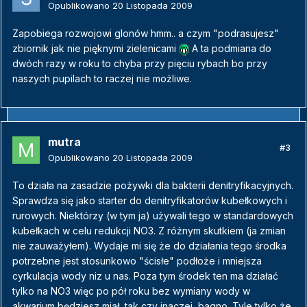
Opublikowano
20 Listopada 2009
Zapobiega rozwojowi glonów hmm.. a czym "podrasujesz"
zbiornik jak nie pięknymi zielenicami
A ta podmiana do
dwóch razy w roku to chyba przy pięciu rybach bo przy
naszych pupilach to raczej nie możliwe.
mutra
#3
Opublikowano
20 Listopada 2009
To działa na zasadzie pożywki dla bakterii denitryfikacyjnych.
Sprawdza się jako starter do denitryfikatorów kubełkowych i
rurowych. Niektórzy (w tym ja) używali tego w standardowych
kubełkach w celu redukcji NO3. Z różnym skutkiem (ja zmian
nie zauważyłem). Wydaje mi się że do działania tego środka
potrzebne jest stosunkowo "ścisłe" podłoże i mniejsza
cyrkulacja wody niz u nas. Poza tym środek ten ma działać
tylko na NO3 więc po pół roku bez wymiany wody w
akwarium będziesz miał, tak czy inaczej, bagno. Tyle tylko że