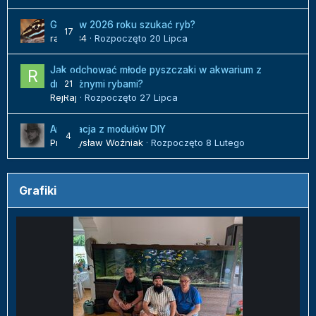
Gdzie w 2026 roku szukać ryb?
17
radek84
· Rozpoczęto
20 Lipca
Jak odchować młode pyszczaki w akwarium z
21
drapieżnymi rybami?
RejRaj
· Rozpoczęto
27 Lipca
Aranżacja z modułów DIY
4
Przemysław Woźniak
· Rozpoczęto
8 Lutego
Grafiki