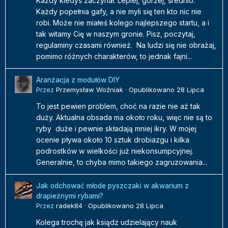
Każdy kiedyś zaczynał. Lepiej, gorzej, średnio.
Każdy popełnia gafy, a nie myli się ten kto nic nie
robi. Może nie miałeś kolego najlepszego startu, a i
tak witamy Cię w naszym gronie. Pisz, poczytaj,
regulaminy czasami również. Na ludzi się nie obrażaj,
pomimo różnych charakterów, to jednak fajni...
Aranżacja z modułów DIY
Przez
Przemysław Woźniak
·
Opublikowano
28 Lipca
To jest pewien problem, choć na razie nie aż tak
duży. Aktualna obsada ma około roku, więc nie są to
ryby duże i pewnie składają mniej ikry. W mojej
ocenie pływa około 10 sztuk drobiazgu i kilka
podrostków w wielkości już niekonsumpcyjnej.
Generalnie, to chyba mimo takiego zagruzowania...
Jak odchować młode pyszczaki w akwarium z
drapieżnymi rybami?
Przez
radek84
·
Opublikowano
28 Lipca
Kolega trochę jak ksiądz udzielający nauk