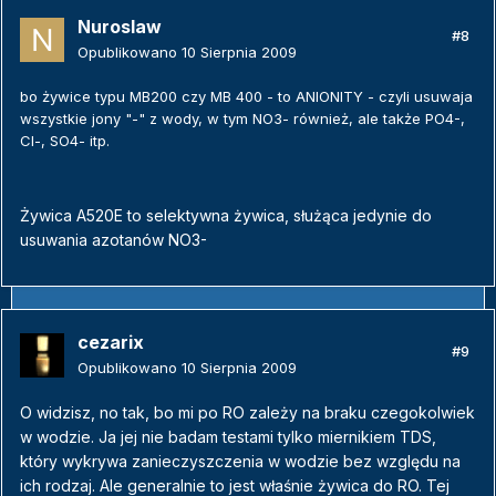
Nuroslaw
#8
Opublikowano
10 Sierpnia 2009
bo żywice typu MB200 czy MB 400 - to ANIONITY - czyli usuwaja
wszystkie jony "-" z wody, w tym NO3- również, ale także PO4-,
Cl-, SO4- itp.
Żywica A520E to selektywna żywica, służąca jedynie do
usuwania azotanów NO3-
cezarix
#9
Opublikowano
10 Sierpnia 2009
O widzisz, no tak, bo mi po RO zależy na braku czegokolwiek
w wodzie. Ja jej nie badam testami tylko miernikiem TDS,
który wykrywa zanieczyszczenia w wodzie bez względu na
ich rodzaj. Ale generalnie to jest właśnie żywica do RO. Tej