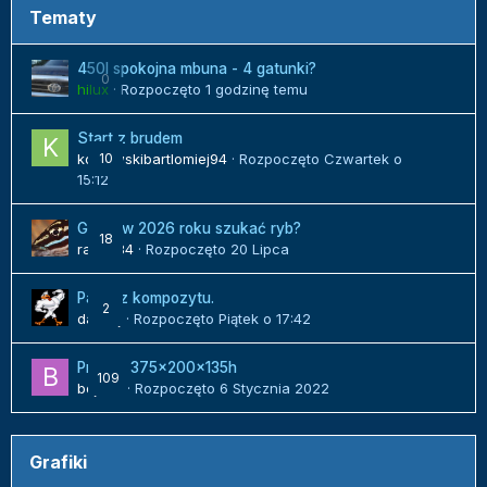
Tematy
450l spokojna mbuna - 4 gatunki?
0
hilux
· Rozpoczęto
1 godzinę temu
Start z brudem
kozlowskibartlomiej94
10
· Rozpoczęto
Czwartek o
15:12
Gdzie w 2026 roku szukać ryb?
18
radek84
· Rozpoczęto
20 Lipca
Panel z kompozytu.
2
danielj
· Rozpoczęto
Piątek o 17:42
Projekt 375x200x135h
109
bojack
· Rozpoczęto
6 Stycznia 2022
Grafiki