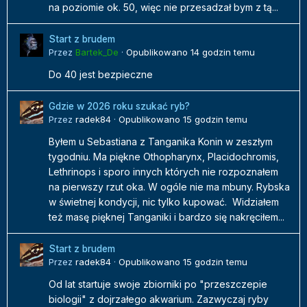
na poziomie ok. 50, więc nie przesadzał bym z tą...
Start z brudem
Przez
Bartek_De
·
Opublikowano
14 godzin temu
Do 40 jest bezpieczne
Gdzie w 2026 roku szukać ryb?
Przez
radek84
·
Opublikowano
15 godzin temu
Byłem u Sebastiana z Tanganika Konin w zeszłym
tygodniu. Ma piękne Othopharynx, Placidochromis,
Lethrinops i sporo innych których nie rozpoznałem
na pierwszy rzut oka. W ogóle nie ma mbuny. Rybska
w świetnej kondycji, nic tylko kupować. Widziałem
też masę pięknej Tanganiki i bardzo się nakręciłem...
Start z brudem
Przez
radek84
·
Opublikowano
15 godzin temu
Od lat startuje swoje zbiorniki po "przeszczepie
biologii" z dojrzałego akwarium. Zazwyczaj ryby