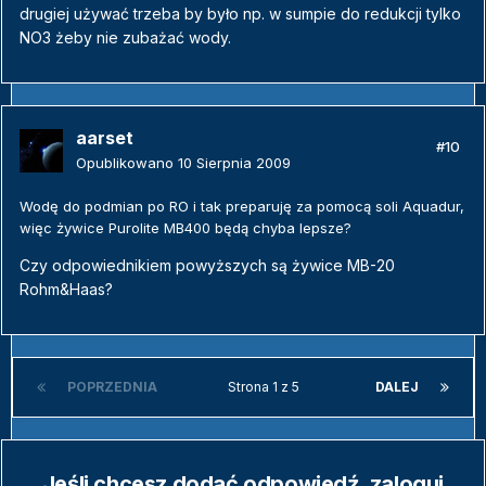
drugiej używać trzeba by było np. w sumpie do redukcji tylko
NO3 żeby nie zubażać wody.
aarset
#10
Opublikowano
10 Sierpnia 2009
Wodę do podmian po RO i tak preparuję za pomocą soli Aquadur,
więc żywice Purolite MB400 będą chyba lepsze?
Czy odpowiednikiem powyższych są żywice MB-20
Rohm&Haas?
POPRZEDNIA
Strona 1 z 5
DALEJ
Jeśli chcesz dodać odpowiedź, zaloguj