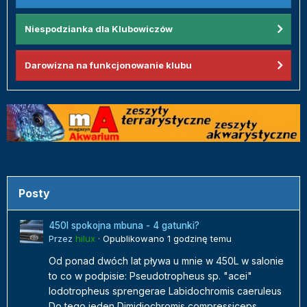
Niespodzianka dla Klubowiczów
Darowizna na funkcjonowanie klubu
Posty
450l spokojna mbuna - 4 gatunki?
Przez
hilux
·
Opublikowano
1 godzinę temu
Od ponad dwóch lat pływa u mnie w 450L w salonie
to co w podpisie: Pseudotropheus sp. "acei"
Iodotropheus sprengerae Labidochromis caeruleus
Do tego jeden Dimidiochromis compressiceps