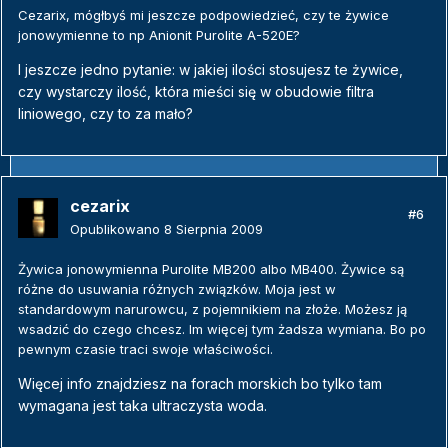
Cezarix, mógłbyś mi jeszcze podpowiedzieć, czy te żywice
jonowymienne to np Anionit Purolite A-520E?
I jeszcze jedno pytanie: w jakiej ilości stosujesz te żywice,
czy wystarczy ilość, która mieści się w obudowie filtra
liniowego, czy to za mało?
cezarix
#6
Opublikowano
8 Sierpnia 2009
Żywica jonowymienna Purolite MB200 albo MB400. Żywice są
różne do usuwania różnych związków. Moja jest w
standardowym narurowcu, z pojemnikiem na złoże. Możesz ją
wsadzić do czego chcesz. Im więcej tym żadsza wymiana. Bo po
pewnym czasie traci swoje właściwości.
Więcej info znajdziesz na forach morskich bo tylko tam
wymagana jest taka ultraczysta woda.