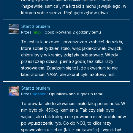
(najpewniej samica), ma krzaki z mchu jawajskiego, w
których sobie siedzi. Pięć giętozębów (dwa...
Start z brudem
Przez
hilux
·
Opublikowano
2 godziny temu
To jest tu kluczowe - przeszczep zrobiłeś do szkła,
które sobie tydzień stało, więc jakiekolwiek związki
chloru były w kranicy zdążyły odparować. Wtedy
przeszczep działa, pełna zgoda, też kilka razy
stosowałem. Zgadzam się też, że akwarium to nie
laboratorium NASA, ale akurat cykl azotowy jest...
Start z brudem
Przez
pozner
·
Opublikowano
6 godzin temu
To prawda, ale to akwarium miało taką pojemność. W
nim było ok. 450kg. kamienia. Tak czy siak było
więcej, ale i tak kolega nie powinien mieć problemów
po wpuszczeniu ryb. Co do NO3, to kilka razy
sprawdziłem u siebie (tak z ciekawości) i wynik był