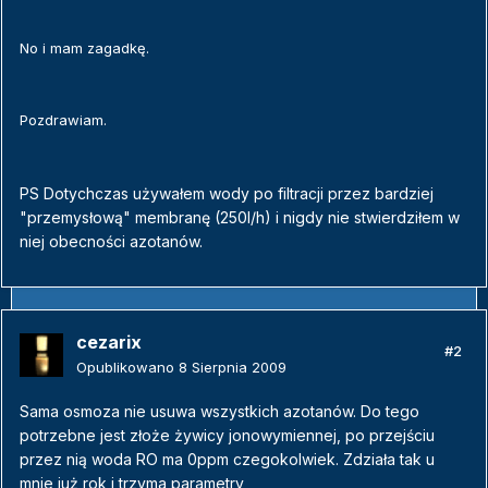
No i mam zagadkę.
Pozdrawiam.
PS Dotychczas używałem wody po filtracji przez bardziej
"przemysłową" membranę (250l/h) i nigdy nie stwierdziłem w
niej obecności azotanów.
cezarix
#2
Opublikowano
8 Sierpnia 2009
Sama osmoza nie usuwa wszystkich azotanów. Do tego
potrzebne jest złoże żywicy jonowymiennej, po przejściu
przez nią woda RO ma 0ppm czegokolwiek. Zdziała tak u
mnie już rok i trzyma parametry