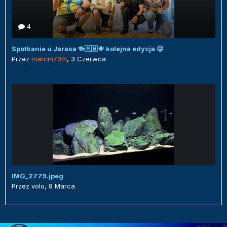
4
Spotkanie u Jarasa 🍻🇲🇼🐠 kolejna edycja 😜
Przez
marcin73m
,
3 Czerwca
IMG_2779.jpeg
Przez
volo
,
8 Marca