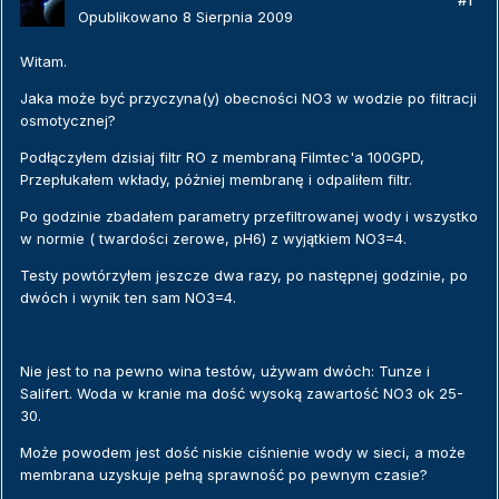
#1
Opublikowano
8 Sierpnia 2009
Witam.
Jaka może być przyczyna(y) obecności NO3 w wodzie po filtracji
osmotycznej?
Podłączyłem dzisiaj filtr RO z membraną Filmtec'a 100GPD,
Przepłukałem wkłady, póżniej membranę i odpaliłem filtr.
Po godzinie zbadałem parametry przefiltrowanej wody i wszystko
w normie ( twardości zerowe, pH6) z wyjątkiem NO3=4.
Testy powtórzyłem jeszcze dwa razy, po następnej godzinie, po
dwóch i wynik ten sam NO3=4.
Nie jest to na pewno wina testów, używam dwóch: Tunze i
Salifert. Woda w kranie ma dość wysoką zawartość NO3 ok 25-
30.
Może powodem jest dość niskie ciśnienie wody w sieci, a może
membrana uzyskuje pełną sprawność po pewnym czasie?