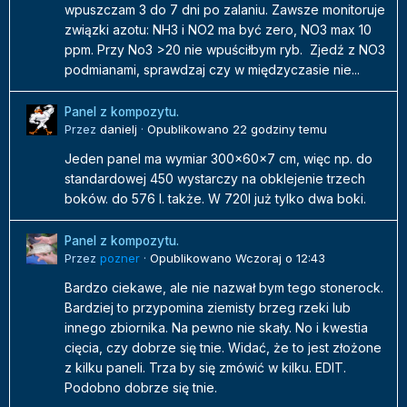
wpuszczam 3 do 7 dni po zalaniu. Zawsze monitoruje
związki azotu: NH3 i NO2 ma być zero, NO3 max 10
ppm. Przy No3 >20 nie wpuściłbym ryb. Zjedź z NO3
podmianami, sprawdzaj czy w międzyczasie nie...
Panel z kompozytu.
Przez
danielj
·
Opublikowano
22 godziny temu
Jeden panel ma wymiar 300x60x7 cm, więc np. do
standardowej 450 wystarczy na obklejenie trzech
boków. do 576 l. także. W 720l już tylko dwa boki.
Panel z kompozytu.
Przez
pozner
·
Opublikowano
Wczoraj o 12:43
Bardzo ciekawe, ale nie nazwał bym tego stonerock.
Bardziej to przypomina ziemisty brzeg rzeki lub
innego zbiornika. Na pewno nie skały. No i kwestia
cięcia, czy dobrze się tnie. Widać, że to jest złożone
z kilku paneli. Trza by się zmówić w kilku. EDIT.
Podobno dobrze się tnie.