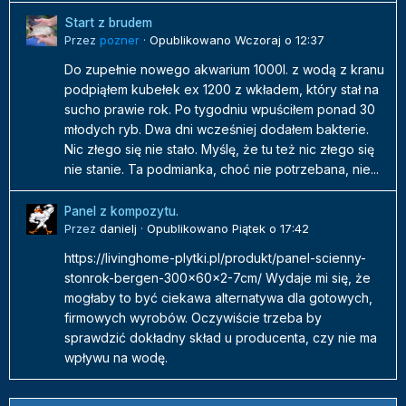
Start z brudem
Przez
pozner
·
Opublikowano
Wczoraj o 12:37
Do zupełnie nowego akwarium 1000l. z wodą z kranu
podpiąłem kubełek ex 1200 z wkładem, który stał na
sucho prawie rok. Po tygodniu wpuściłem ponad 30
młodych ryb. Dwa dni wcześniej dodałem bakterie.
Nic złego się nie stało. Myślę, że tu też nic złego się
nie stanie. Ta podmianka, choć nie potrzebana, nie...
Panel z kompozytu.
Przez
danielj
·
Opublikowano
Piątek o 17:42
https://livinghome-plytki.pl/produkt/panel-scienny-
stonrok-bergen-300x60x2-7cm/ Wydaje mi się, że
mogłaby to być ciekawa alternatywa dla gotowych,
firmowych wyrobów. Oczywiście trzeba by
sprawdzić dokładny skład u producenta, czy nie ma
wpływu na wodę.