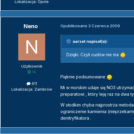
Lokalizacja: Opole
Neno
Opublikowano
3 Czerwca 2009
aarset napisał(a):
Dzięki. Czyli cudów nie ma
Użytkownik
14
Pięknie podsumowane
611
Mi w morskim udaje się NO3 utrzymać
Lokalizacja: Zambrów
preparatowi , który leję raz na dwa ty
W słodkim chyba najprostrza metoda 
ograniczenie karmienia (nieprzekarmi
denitryfikatora .