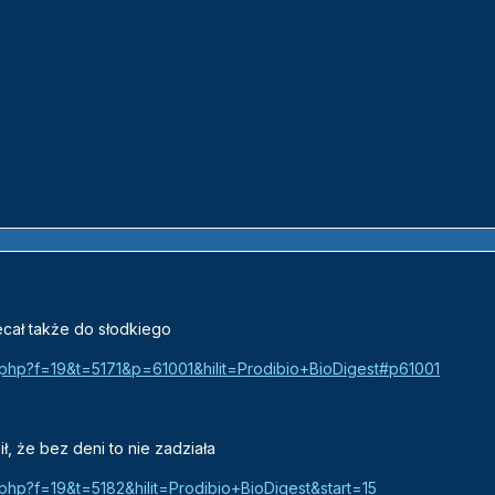
ecał także do słodkiego
ic.php?f=19&t=5171&p=61001&hilit=Prodibio+BioDigest#p61001
ł, że bez deni to nie zadziała
c.php?f=19&t=5182&hilit=Prodibio+BioDigest&start=15