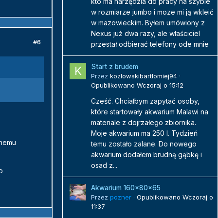
kto ma narzędzia do pracy na szybie
w rozmiarze jumbo i moze mi ją wkleić
w mazowieckim. Byłem umówiony z
Nexus już dwa razy, ale właściciel
#6
przestał odbierać telefony ode mnie
Start z brudem
Przez
kozlowskibartlomiej94
·
Opublikowano
Wczoraj o 15:12
Cześć. Chciałbym zapytać osoby,
które startowały akwarium Malawi na
materiale z dojrzałego zbiornika.
Moje akwarium ma 250 l. Tydzień
anemu
temu zostało zalane. Do nowego
akwarium dodałem brudną gąbkę i
osad z...
o
Akwarium 160x80x65
Przez
pozner
·
Opublikowano
Wczoraj o
11:37