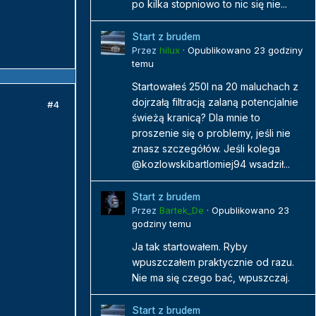
po kilka stopniowo to nic się nie...
Start z brudem
Przez
hilux
·
Opublikowano
23 godziny
temu
Startowałeś 250l na 20 maluchach z
dojrzałą filtracją zalaną potencjalnie
#4
świeżą kranicą? Dla mnie to
proszenie się o problemy, jeśli nie
znasz szczegółów. Jeśli kolega
@kozlowskibartlomiej94 wsadził...
Start z brudem
Przez
Bartek_De
·
Opublikowano
23
godziny temu
Ja tak startowałem. Ryby
wpuszczałem praktycznie od razu.
Nie ma się czego bać, wpuszczaj.
Start z brudem