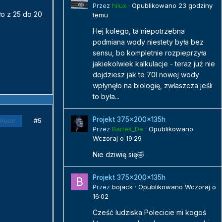
Przez
hilux
·
Opublikowano
23 godziny
ło z 25 do 20
temu
Hej kolego, ta niepotrzebna
podmiana wody niestety była bez
sensu, bo kompletnie rozpieprzyła
jakiekolwiek kalkulacje - teraz już nie
dojdziesz jak te 70l nowej wody
wpłynęło na biologię, zwłaszcza jeśli
to była...
Projekt 375x200x135h
#5
Autor
Przez
Bartek_De
·
Opublikowano
Wczoraj o 19:29
Nie dziwię się🤣
Projekt 375x200x135h
Przez
bojack
·
Opublikowano
Wczoraj o
16:02
Cześć ludziska Polecicie mi kogoś