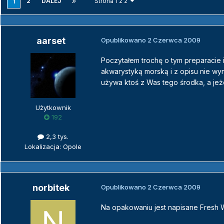
2
DALEJ
Strona 1 z 2
1
aarset
Opublikowano
2 Czerwca 2009
Poczytałem trochę o tym preparacie 
akwarystyką morską i z opisu nie wy
używa ktoś z Was tego środka, a jeżel
Użytkownik
192
2,3 tys.
Lokalizacja: Opole
norbitek
Opublikowano
2 Czerwca 2009
Na opakowaniu jest napisane Fresh W