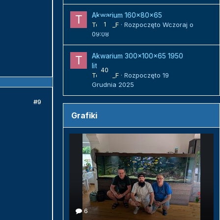
Akwarium 160x80x65
Tomek_F
1
· Rozpoczęto
Wczoraj o
09:08
Akwarium 300x100x65 1950
litrów
40
Tomek_F
· Rozpoczęto
19
Grudnia 2025
#9
Grafiki
6