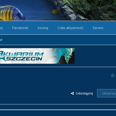
by
Facebook
Szukaj
Cała aktywność
Serwis
st
Udostępnij
Obserwu