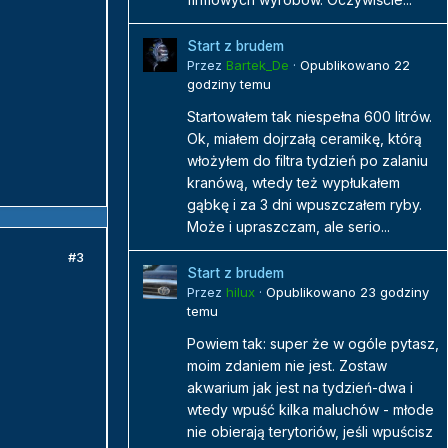
Start z brudem
Przez
Bartek_De
·
Opublikowano
22
godziny temu
Startowałem tak niespełna 600 litrów.
Ok, miałem dojrzałą ceramikę, którą
włożyłem do filtra tydzień po zalaniu
kranówą, wtedy też wypłukałem
gąbkę i za 3 dni wpuszczałem ryby.
Może i upraszczam, ale serio...
#3
Start z brudem
Przez
hilux
·
Opublikowano
23 godziny
temu
Powiem tak: super że w ogóle pytasz,
moim zdaniem nie jest. Zostaw
akwarium jak jest na tydzień-dwa i
wtedy wpuść kilka maluchów - młode
nie obierają terytoriów, jeśli wpuścisz