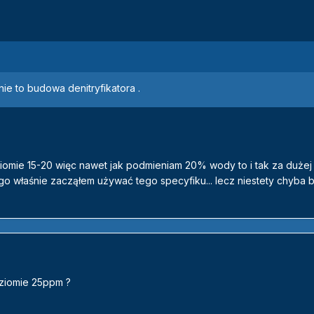
nie to budowa denitryfikatora .
omie 15-20 więc nawet jak podmieniam 20% wody to i tak za dużej 
o właśnie zacząłem używać tego specyfiku... lecz niestety chyba 
oziomie 25ppm ?