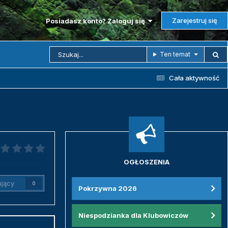
Zarejestruj się
Posiadasz konto? Zaloguj się
Ten temat
Cała aktywność
OGŁOSZENIA
jący
0
Pokrzywna 2026
Niespodzianka dla Klubowiczów