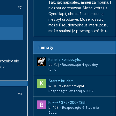
Tak, jak napisałeś, mniejsza mbuna. I
#7
niezbyt agresywna. Może któraś z
Cynotilapii, chociaż tu samice są
niezbyt urodziwe. Może rdzawy,
może Pseudotropheus interruptus,
może saulosi (z pewnego źródła)...
Tematy
Panel z kompozytu.
różnicy nie
danielj
0
· Rozpoczęto
4 godziny
bez
temu
Start z brudem
kozlowskibartlomiej94
5
·
Rozpoczęto
Wczoraj o 15:12
#8
Projekt 375x200x135h
bojack
109
· Rozpoczęto
6 Stycznia
2022