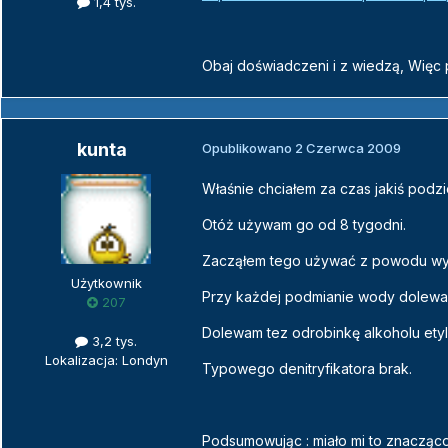
1,4 tys.
Obaj doświadczeni i z wiedzą, Więc
kunta
Opublikowano
2 Czerwca 2009
Właśnie chciałem za czas jakiś podzie
Otóż używam go od 8 tygodni.
Zacząłem tego używać z powodu wy
Użytkownik
Przy każdej podmianie wody dolewam 1/
207
Dolewam tez odrobinkę alkoholu etyl
3,2 tys.
Lokalizacja: Londyn
Typowego denitryfikatora brak.
Podsumowując : miało mi to znacząco