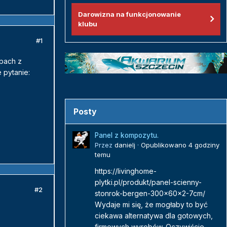
Darowizna na funkcjonowanie
klubu
#1
epach z
 pytanie:
Posty
Panel z kompozytu.
Przez
danielj
·
Opublikowano
4 godziny
temu
https://livinghome-
plytki.pl/produkt/panel-scienny-
#2
stonrok-bergen-300x60x2-7cm/
Wydaje mi się, że mogłaby to być
ciekawa alternatywa dla gotowych,
firmowych wyrobów. Oczywiście...