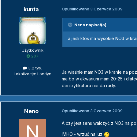
kunta
Opublikowano
3 Czerwca 2009
Neno napisał(a):
a jesli ktoś ma wysokie NO3 w kra
Użytkownik
207
3,2 tys.
Ja właśnie mam NO3 w kranie na pozi
Lokalizacja: Londyn
ma bo w akwarium mam 20-25 i dlateg
denitryfikatora nie da rady.
Neno
Opublikowano
3 Czerwca 2009
A czy jest sens walczyć z NO3 na p
IMHO - wrzuć na luz