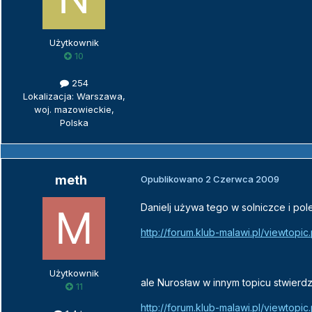
Użytkownik
10
254
Lokalizacja: Warszawa,
woj. mazowieckie,
Polska
meth
Opublikowano
2 Czerwca 2009
Danielj używa tego w solniczce i pol
http://forum.klub-malawi.pl/viewtop
Użytkownik
ale Nurosław w innym topicu stwierdzi
11
http://forum.klub-malawi.pl/viewtopi