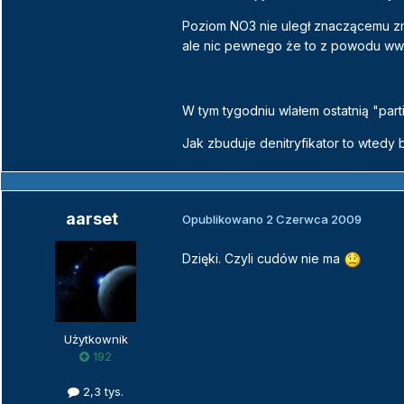
Poziom NO3 nie uległ znaczącemu zmn
ale nic pewnego że to z powodu ww.
W tym tygodniu wlałem ostatnią "parti
Jak zbuduje denitryfikator to wtedy 
aarset
Opublikowano
2 Czerwca 2009
Dzięki. Czyli cudów nie ma
Użytkownik
192
2,3 tys.