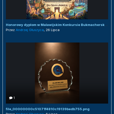
Honorowy dyplom w Malawijskim Konkursie Bukmacherskim :)
Przez
Andrzej Głuszyca
,
26 Lipca
1
file_00000000c51071f4810c19139bedb755.png
Przez
Andrzej Głuszyca
,
6 Lipca