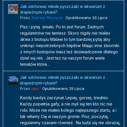
Jak odchować młode pyszczaki w akwarium z
drapieżnymi rybami?
Przez
Andrzej Głuszyca
·
Opublikowano
30 Lipca
Pisz i pytaj śmiało. Po to jest forum. Żadnych
regulaminów nie łamiesz. Skoro nigdy nie miales
akwa z biotopu Malawi to tym bardziej pytaj aby
uniknąć niepotrzebnych błędów. Mając inne zbiorniki
z innych biotopów masz też doświadczenie dlatego
dziel się nim . Jest też na naszym forum wiele
tematów które...
Jak odchować młode pyszczaki w akwarium z
drapieżnymi rybami?
Przez
yaro
·
Opublikowano
29 Lipca
Każdy kiedyś zaczynał. Lepiej, gorzej, średnio.
Każdy popełnia gafy, a nie myli się ten kto nic nie
robi. Może nie miałeś kolego najlepszego startu, a i
tak witamy Cię w naszym gronie. Pisz, poczytaj,
regulaminy czasami również. Na ludzi się nie obrażaj,