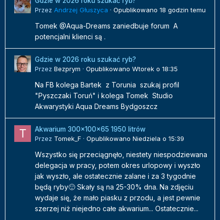
Gdzie w 2026 roku szukać ryb?
Przez
Andrzej Głuszyca
·
Opublikowano
18 godzin temu
Tomek @Aqua-Dreams zaniedbuje forum A
potencjalni klienci są .
Gdzie w 2026 roku szukać ryb?
Przez
Bezprym
·
Opublikowano
Wtorek o 18:35
Na FB kolega Bartek z Torunia szukaj profil
"Pyszczaki Toruń" i kolega Tomek Studio
Akwarystyki Aqua Dreams Bydgoszcz
Akwarium 300x100x65 1950 litrów
Przez
Tomek_F
·
Opublikowano
Niedziela o 15:39
Wszystko się przeciągnęło, niestety niespodziewana
delegacja w pracy, potem okres urlopowy i wyszło
jak wyszło, ale ostatecznie zalane i za 3 tygodnie
będą ryby🙂 Skały są na 25-30% dna. Na zdjęciu
wydaje się, że mało piasku z przodu, a jest pewnie
szerzej niż niejedno całe akwarium... Ostatecznie...