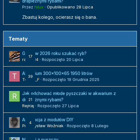
drapieżnymi rybami?
Przez
hilux
·
Opublikowano
28 Lipca
Zbastuj kolego, ocierasz się o bana.
Tematy
Gdzie w 2026 roku szukać ryb?
17
radek84
· Rozpoczęto
20 Lipca
Akwarium 300x100x65 1950 litrów
39
Tomek_F
· Rozpoczęto
19 Grudnia 2025
Jak odchować młode pyszczaki w akwarium z
21
drapieżnymi rybami?
RejRaj
· Rozpoczęto
27 Lipca
Aranżacja z modułów DIY
4
Przemysław Woźniak
· Rozpoczęto
8 Lutego
Malawi z puszczy