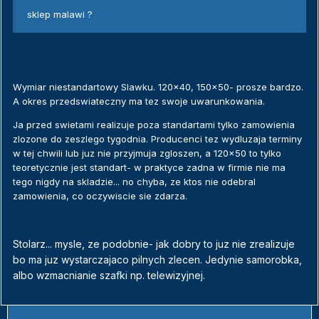
sklep malawi ?
Wymiar niestandartowy Slawku. 120x40, 150x50- prosze bardzo.
A okres przedswiateczny ma tez swoje uwarunkowania.
Ja przed swietami realizuje poza standartami tylko zamowienia
zlozone do zeszlego tygodnia. Producenci tez wydluzaja terminy
w tej chwili lub juz nie przyjmuja zgloszen, a 120x50 to tylko
teoretycznie jest standart- w praktyce zadna w firmie nie ma
tego nigdy na skladzie... no chyba, ze ktos nie odebral
zamowienia, co oczywiscie sie zdarza.
Stolarz... mysle, ze podobnie- jak dobry to juz nie zrealizuje
bo ma juz wystarczajaco pilnych zlecen. Jedynie samorobka,
albo wzmacnianie szafki np. telewizyjnej.