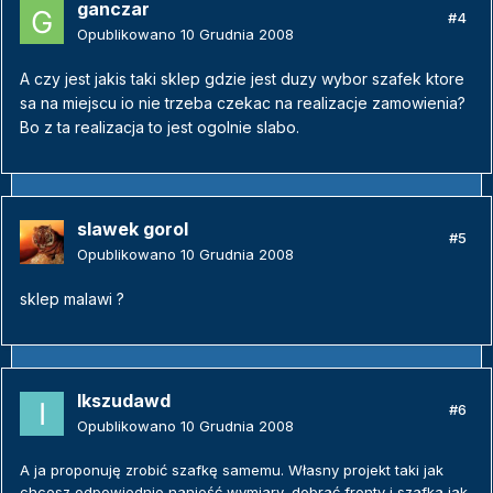
ganczar
#4
Opublikowano
10 Grudnia 2008
A czy jest jakis taki sklep gdzie jest duzy wybor szafek ktore
sa na miejscu io nie trzeba czekac na realizacje zamowienia?
Bo z ta realizacja to jest ogolnie slabo.
slawek gorol
#5
Opublikowano
10 Grudnia 2008
sklep malawi ?
Ikszudawd
#6
Opublikowano
10 Grudnia 2008
A ja proponuję zrobić szafkę samemu. Własny projekt taki jak
chcesz odpowiednio nanieść wymiary, dobrać fronty i szafka jak