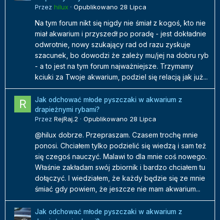
Przez
hilux
·
Opublikowano
28 Lipca
Na tym forum nikt się nigdy nie śmiał z kogoś, kto nie
miał akwarium i przyszedł po poradę - jest dokładnie
odwrotnie, nowy szukający rad od razu zyskuje
szacunek, bo dowodzi że zależy mu/jej na dobru ryb
- a to jest na tym forum najważniejsze. Trzymamy
kciuki za Twoje akwarium, podziel się relacją jak już...
Jak odchować młode pyszczaki w akwarium z
drapieżnymi rybami?
Przez
RejRaj.2
·
Opublikowano
28 Lipca
@hilux dobrze. Przepraszam. Czasem trochę mnie
ponosi. Chciałem tylko podzielić się wiedzą i sam też
się czegoś nauczyć. Malawi to dla mnie coś nowego.
Właśnie zakładam swój zbiornik i bardzo chciałem tu
dołączyć. I wiedziałem, że każdy będzie się ze mnie
śmiać gdy powiem, że jeszcze nie mam akwarium...
Jak odchować młode pyszczaki w akwarium z