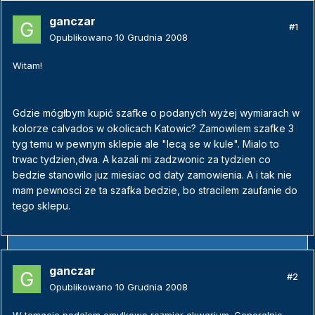
ganczar
#1
Opublikowano
10 Grudnia 2008
Witam!
Gdzie mógłbym kupić szafke o podanych wyżej wymiarach w
kolorze calvados w okolicach Katowic? Zamowilem szafke 3
tyg temu w pewnym sklepie ale "lecą se w kule". Mialo to
trwac tydzien,dwa. A kazali mi zadzwonic za tydzien co
bedzie stanowilo juz miesiac od daty zamowienia. A i tak nie
mam pewnosci ze ta szafka bedzie, bo stracilem zaufanie do
tego sklepu.
ganczar
#2
Opublikowano
10 Grudnia 2008