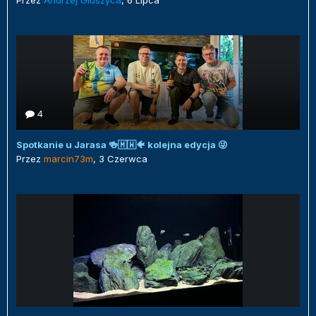
4
Spotkanie u Jarasa 🍻🇲🇼🐠 kolejna edycja 😜
Przez
marcin73m
,
3 Czerwca