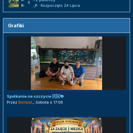
5
Robert_P
· Rozpoczęto
24 Lipca
Grafiki
Spotkanie na szczycie 🇲🇼🍻
Przez
BombeL
,
Sobota o 17:06