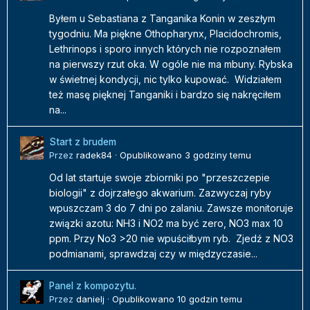
Byłem u Sebastiana z Tanganika Konin w zeszłym
tygodniu. Ma piękne Othopharynx, Placidochromis,
Lethrinops i sporo innych których nie rozpoznałem
na pierwszy rzut oka. W ogóle nie ma mbuny. Rybska
w świetnej kondycji, nic tylko kupować. Widziałem
też masę pięknej Tanganiki i bardzo się nakręciłem
na...
Start z brudem
Przez
radek84
·
Opublikowano
3 godziny temu
Od lat startuje swoje zbiorniki po "przeszczepie
biologii" z dojrzałego akwarium. Zazwyczaj ryby
wpuszczam 3 do 7 dni po zalaniu. Zawsze monitoruje
związki azotu: NH3 i NO2 ma być zero, NO3 max 10
ppm. Przy No3 >20 nie wpuściłbym ryb. Zjedź z NO3
podmianami, sprawdzaj czy w międzyczasie...
Panel z kompozytu.
Przez
danielj
·
Opublikowano
10 godzin temu