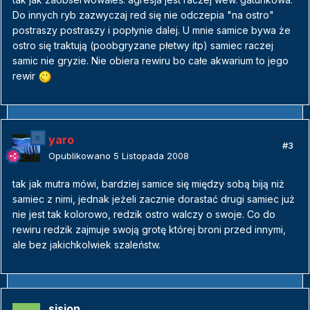
Do innych ryb zazwyczaj red się nie odczepia "na ostro"
postraszy postraszy i popłynie dalej. U mnie samice bywa że
ostro się traktują (poobgryzane płetwy itp) samiec raczej
samic nie gryzie. Nie obiera rewiru bo całe akwarium to jego
rewir
yaro
#3
Opublikowano
5 Listopada 2008
tak jak mutra mówi, bardziej samice się między sobą biją niż
samiec z nimi, jednak jeżeli zacznie dorastać drugi samiec już
nie jest tak kolorowo, redzik ostro walczy o swoje. Co do
rewiru redzik zajmuje swoją grotę której broni przed innymi,
ale bez jakichkolwiek szaleństw.
sision