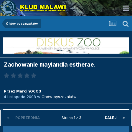
Chów pyszczaków
Zachowanie maylandia estherae.
Przez
Marcin0603
4 Listopada 2008
w
Chów pyszczaków
POPRZEDNIA
Strona 1 z 3
DALEJ