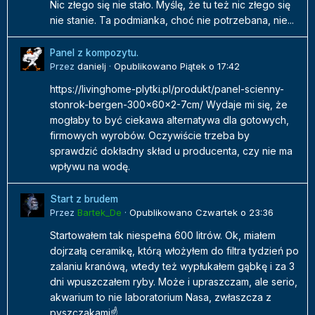
Nic złego się nie stało. Myślę, że tu też nic złego się
nie stanie. Ta podmianka, choć nie potrzebana, nie...
Panel z kompozytu.
Przez
danielj
·
Opublikowano
Piątek o 17:42
https://livinghome-plytki.pl/produkt/panel-scienny-
stonrok-bergen-300x60x2-7cm/ Wydaje mi się, że
mogłaby to być ciekawa alternatywa dla gotowych,
firmowych wyrobów. Oczywiście trzeba by
sprawdzić dokładny skład u producenta, czy nie ma
wpływu na wodę.
Start z brudem
Przez
Bartek_De
·
Opublikowano
Czwartek o 23:36
Startowałem tak niespełna 600 litrów. Ok, miałem
dojrzałą ceramikę, którą włożyłem do filtra tydzień po
zalaniu kranówą, wtedy też wypłukałem gąbkę i za 3
dni wpuszczałem ryby. Może i upraszczam, ale serio,
akwarium to nie laboratorium Nasa, zwłaszcza z
pyszczakami☝️