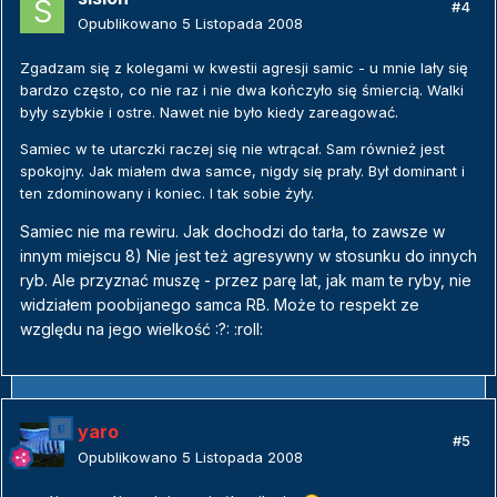
#4
Opublikowano
5 Listopada 2008
Zgadzam się z kolegami w kwestii agresji samic - u mnie lały się
bardzo często, co nie raz i nie dwa kończyło się śmiercią. Walki
były szybkie i ostre. Nawet nie było kiedy zareagować.
Samiec w te utarczki raczej się nie wtrącał. Sam również jest
spokojny. Jak miałem dwa samce, nigdy się prały. Był dominant i
ten zdominowany i koniec. I tak sobie żyły.
Samiec nie ma rewiru. Jak dochodzi do tarła, to zawsze w
innym miejscu 8) Nie jest też agresywny w stosunku do innych
ryb. Ale przyznać muszę - przez parę lat, jak mam te ryby, nie
widziałem poobijanego samca RB. Może to respekt ze
względu na jego wielkość :?: :roll:
yaro
#5
Opublikowano
5 Listopada 2008