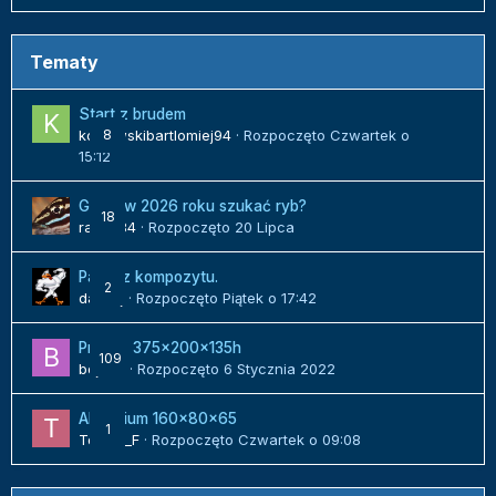
Tematy
Start z brudem
kozlowskibartlomiej94
8
· Rozpoczęto
Czwartek o
15:12
Gdzie w 2026 roku szukać ryb?
18
radek84
· Rozpoczęto
20 Lipca
Panel z kompozytu.
2
danielj
· Rozpoczęto
Piątek o 17:42
Projekt 375x200x135h
109
bojack
· Rozpoczęto
6 Stycznia 2022
Akwarium 160x80x65
1
Tomek_F
· Rozpoczęto
Czwartek o 09:08