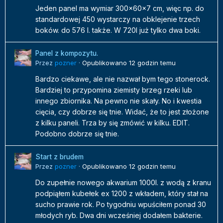
Jeden panel ma wymiar 300x60x7 cm, więc np. do
standardowej 450 wystarczy na obklejenie trzech
boków. do 576 l. także. W 720l już tylko dwa boki.
Panel z kompozytu.
Przez
pozner
·
Opublikowano
12 godzin temu
Bardzo ciekawe, ale nie nazwał bym tego stonerock.
Bardziej to przypomina ziemisty brzeg rzeki lub
innego zbiornika. Na pewno nie skały. No i kwestia
cięcia, czy dobrze się tnie. Widać, że to jest złożone
z kilku paneli. Trza by się zmówić w kilku. EDIT.
Podobno dobrze się tnie.
Start z brudem
Przez
pozner
·
Opublikowano
12 godzin temu
Do zupełnie nowego akwarium 1000l. z wodą z kranu
podpiąłem kubełek ex 1200 z wkładem, który stał na
sucho prawie rok. Po tygodniu wpuściłem ponad 30
młodych ryb. Dwa dni wcześniej dodałem bakterie.