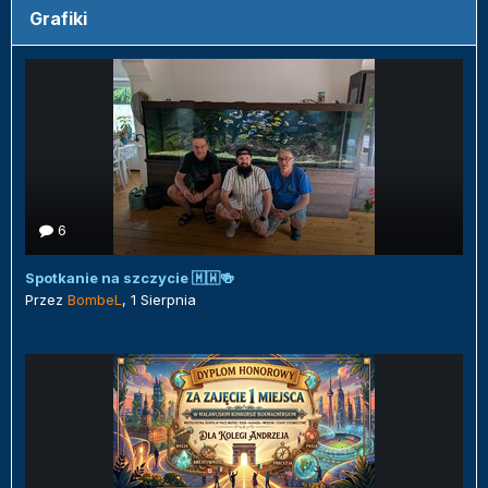
Grafiki
6
Spotkanie na szczycie 🇲🇼🍻
Przez
BombeL
,
1 Sierpnia