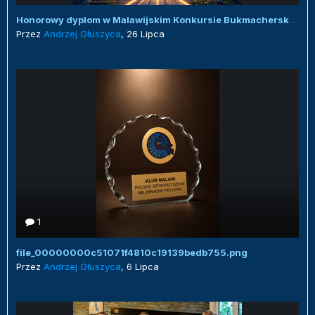
Honorowy dyplom w Malawijskim Konkursie Bukmacherskim :)
Przez
Andrzej Głuszyca
,
26 Lipca
1
file_00000000c51071f4810c19139bedb755.png
Przez
Andrzej Głuszyca
,
6 Lipca