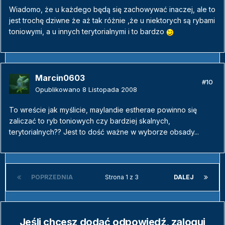
Wiadomo, że u każdego będą się zachowywać inaczej, ale to
jest trochę dziwne że aż tak różnie ,że u niektorych są rybami
toniowymi, a u innych terytorialnymi i to bardzo
Marcin0603
#10
Opublikowano
8 Listopada 2008
To wreście jak myślicie, maylandie estherae powinno się
zaliczać to ryb toniowych czy bardziej skalnych,
terytorialnych?? Jest to dość ważne w wyborze obsady...
POPRZEDNIA
Strona 1 z 3
DALEJ
Jeśli chcesz dodać odpowiedź, zaloguj