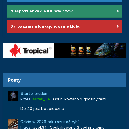
Niespodzianka dla Klubowiczów
Darowizna na funkcjonowanie klubu
Posty
Start z brudem
Przez
Bartek_De
·
Opublikowano
2 godziny temu
Do 40 jest bezpieczne
Gdzie w 2026 roku szukać ryb?
Przez
radek84
·
Opublikowano
3 godziny temu