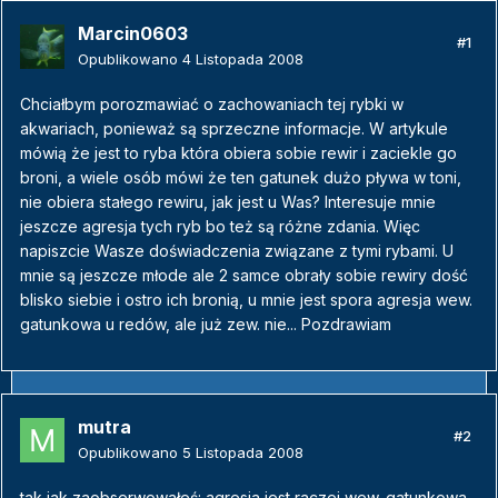
Marcin0603
#1
Opublikowano
4 Listopada 2008
Chciałbym porozmawiać o zachowaniach tej rybki w
akwariach, ponieważ są sprzeczne informacje. W artykule
mówią że jest to ryba która obiera sobie rewir i zaciekle go
broni, a wiele osób mówi że ten gatunek dużo pływa w toni,
nie obiera stałego rewiru, jak jest u Was? Interesuje mnie
jeszcze agresja tych ryb bo też są różne zdania. Więc
napiszcie Wasze doświadczenia związane z tymi rybami. U
mnie są jeszcze młode ale 2 samce obrały sobie rewiry dość
blisko siebie i ostro ich bronią, u mnie jest spora agresja wew.
gatunkowa u redów, ale już zew. nie... Pozdrawiam
mutra
#2
Opublikowano
5 Listopada 2008
tak jak zaobserwowałeś: agresja jest raczej wew. gatunkowa.