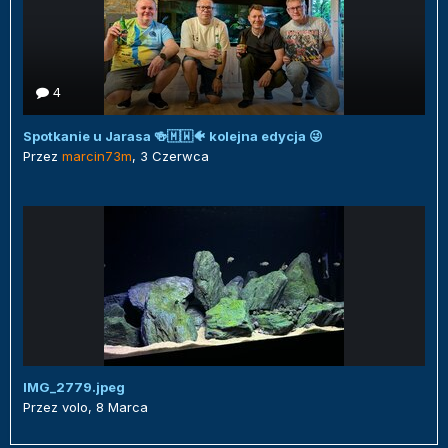
4
Spotkanie u Jarasa 🍻🇲🇼🐠 kolejna edycja 😜
Przez
marcin73m
,
3 Czerwca
IMG_2779.jpeg
Przez
volo
,
8 Marca