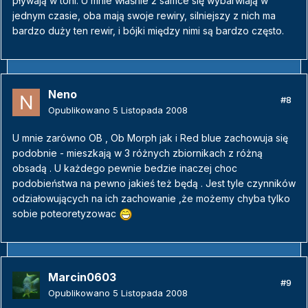
pływają w toni. U mnie właśnie 2 samce się wybarwiają w
jednym czasie, oba mają swoje rewiry, silniejszy z nich ma
bardzo duży ten rewir, i bójki między nimi są bardzo często.
Neno
#8
Opublikowano
5 Listopada 2008
U mnie zarówno OB , Ob Morph jak i Red blue zachowuja się
podobnie - mieszkają w 3 różnych zbiornikach z różną
obsadą . U każdego pewnie bedzie inaczej choc
podobieństwa na pewno jakieś też będą . Jest tyle czynników
odziałowujących na ich zachowanie ,że możemy chyba tylko
sobie poteoretyzowac
Marcin0603
#9
Opublikowano
5 Listopada 2008