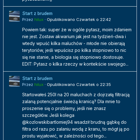
Start z brudem
Przez
hilux
·
Opublikowano
Czwartek o 22:42
Powiem tak: super że w ogóle pytasz, moim zdaniem
nie jest. Zostaw akwarium jak jest na tydzień-dwa i
wtedy wpuść kilka maluchów - młode nie obierają
terytoriów, jeśli wpuścisz po kilka stopniowo to nic
się nie stanie, a biologia się stopniowo dostosuje.
EDIT: Pytasz o kilka rzeczy w kontekście swojego...
Start z brudem
Przez
hilux
·
Opublikowano
Czwartek o 22:35
Startowałeś 250l na 20 maluchach z dojrzałą filtracją
zalaną potencjalnie świeżą kranicą? Dla mnie to
proszenie się o problemy, jeśli nie znasz
szczegółów. Jeśli kolega
@kozlowskibartlomiej94 wsadził brudną gąbkę do
filtra od razu po zalaniu wodą z kranu, to mógł ją po
prostu wyjałowić, w zależności od tego...