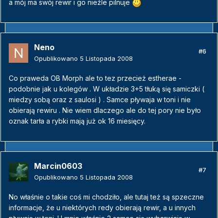
a mój ma swój rewir i go nieźle pilnuje
Neno
#6
Opublikowano
5 Listopada 2008
Co praweda OB Morph ale to tez przecież estherae -
podobnie jak u kolegów . W układzie 3+5 tłuką się samiczki (
miedzy sobą oraz z saulosi ) . Samce pływaja w toni i nie
obierają rewiru . Nie wiem dlaczego ale do tej pory nie było
oznak tarła a rybki mają już ok 16 miesięcy.
Marcin0603
#7
Opublikowano
5 Listopada 2008
No właśnie o takie coś mi chodziło, ale tutaj też są spzeczne
informacje, że u niektórych redy obierają rewir, a u innych