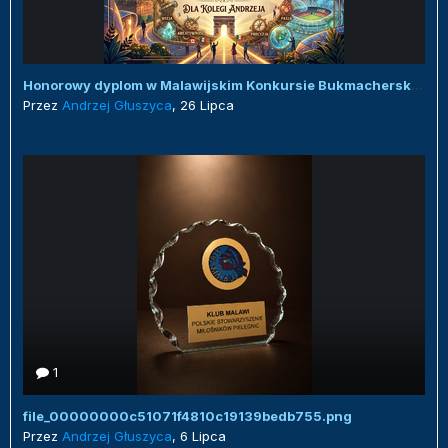
Honorowy dyplom w Malawijskim Konkursie Bukmacherskim :)
Przez
Andrzej Głuszyca
,
26 Lipca
1
file_00000000c51071f4810c19139bedb755.png
Przez
Andrzej Głuszyca
,
6 Lipca