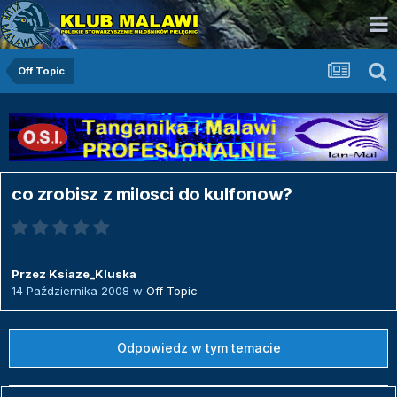
Off Topic
co zrobisz z milosci do kulfonow?
Przez
Ksiaze_Kluska
14 Października 2008
w
Off Topic
Odpowiedz w tym temacie