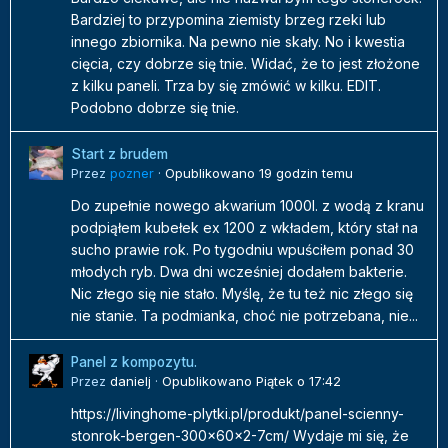
Bardziej to przypomina ziemisty brzeg rzeki lub
innego zbiornika. Na pewno nie skały. No i kwestia
cięcia, czy dobrze się tnie. Widać, że to jest złożone
z kilku paneli. Trza by się zmówić w kilku. EDIT.
Podobno dobrze się tnie.
Start z brudem
Przez
pozner
·
Opublikowano
19 godzin temu
Do zupełnie nowego akwarium 1000l. z wodą z kranu
podpiąłem kubełek ex 1200 z wkładem, który stał na
sucho prawie rok. Po tygodniu wpuściłem ponad 30
młodych ryb. Dwa dni wcześniej dodałem bakterie.
Nic złego się nie stało. Myślę, że tu też nic złego się
nie stanie. Ta podmianka, choć nie potrzebana, nie...
Panel z kompozytu.
Przez
danielj
·
Opublikowano
Piątek o 17:42
https://livinghome-plytki.pl/produkt/panel-scienny-
stonrok-bergen-300x60x2-7cm/ Wydaje mi się, że