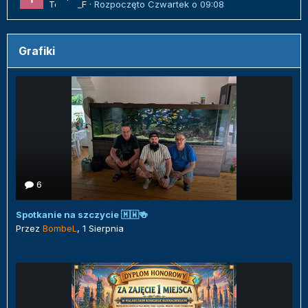
Tomek_F
· Rozpoczęto
Czwartek o 09:08
Grafiki
6
Spotkanie na szczycie 🇲🇼🍻
Przez
BombeL
,
1 Sierpnia