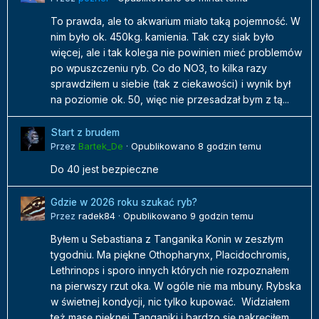
To prawda, ale to akwarium miało taką pojemność. W
nim było ok. 450kg. kamienia. Tak czy siak było
więcej, ale i tak kolega nie powinien mieć problemów
po wpuszczeniu ryb. Co do NO3, to kilka razy
sprawdziłem u siebie (tak z ciekawości) i wynik był
na poziomie ok. 50, więc nie przesadzał bym z tą...
Start z brudem
Przez
Bartek_De
·
Opublikowano
8 godzin temu
Do 40 jest bezpieczne
Gdzie w 2026 roku szukać ryb?
Przez
radek84
·
Opublikowano
9 godzin temu
Byłem u Sebastiana z Tanganika Konin w zeszłym
tygodniu. Ma piękne Othopharynx, Placidochromis,
Lethrinops i sporo innych których nie rozpoznałem
na pierwszy rzut oka. W ogóle nie ma mbuny. Rybska
w świetnej kondycji, nic tylko kupować. Widziałem
też masę pięknej Tanganiki i bardzo się nakręciłem...