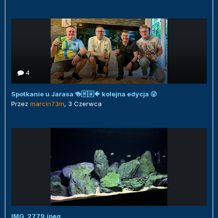
4
Spotkanie u Jarasa 🍻🇲🇼🐠 kolejna edycja 😜
Przez
marcin73m
,
3 Czerwca
IMG_2779.jpeg