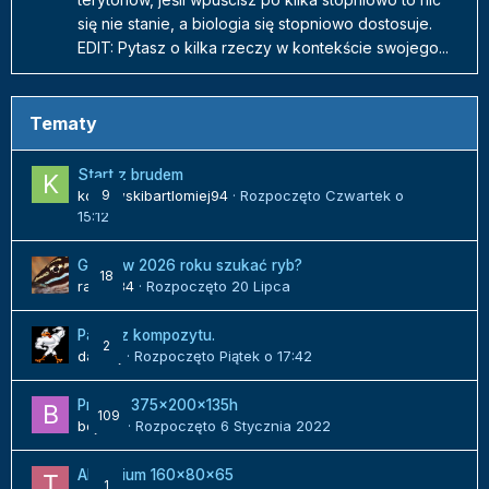
się nie stanie, a biologia się stopniowo dostosuje.
EDIT: Pytasz o kilka rzeczy w kontekście swojego...
Tematy
Start z brudem
kozlowskibartlomiej94
9
· Rozpoczęto
Czwartek o
15:12
Gdzie w 2026 roku szukać ryb?
18
radek84
· Rozpoczęto
20 Lipca
Panel z kompozytu.
2
danielj
· Rozpoczęto
Piątek o 17:42
Projekt 375x200x135h
109
bojack
· Rozpoczęto
6 Stycznia 2022
Akwarium 160x80x65
1