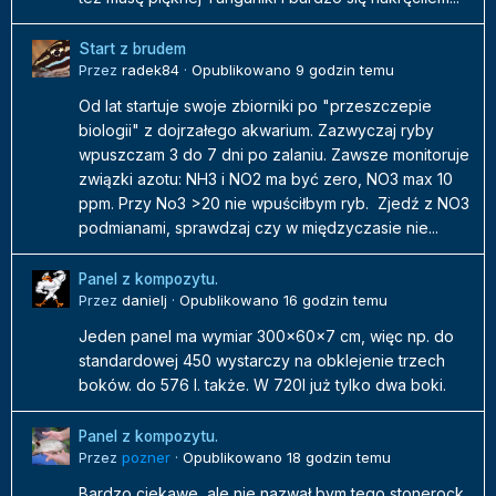
Start z brudem
Przez
radek84
·
Opublikowano
9 godzin temu
Od lat startuje swoje zbiorniki po "przeszczepie
biologii" z dojrzałego akwarium. Zazwyczaj ryby
wpuszczam 3 do 7 dni po zalaniu. Zawsze monitoruje
związki azotu: NH3 i NO2 ma być zero, NO3 max 10
ppm. Przy No3 >20 nie wpuściłbym ryb. Zjedź z NO3
podmianami, sprawdzaj czy w międzyczasie nie...
Panel z kompozytu.
Przez
danielj
·
Opublikowano
16 godzin temu
Jeden panel ma wymiar 300x60x7 cm, więc np. do
standardowej 450 wystarczy na obklejenie trzech
boków. do 576 l. także. W 720l już tylko dwa boki.
Panel z kompozytu.
Przez
pozner
·
Opublikowano
18 godzin temu
Bardzo ciekawe, ale nie nazwał bym tego stonerock.