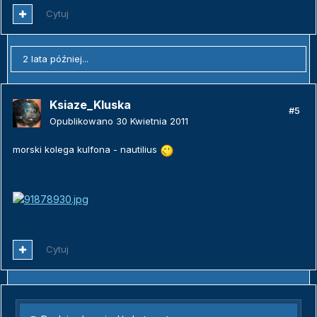
Cytuj
2 lata później...
Ksiaze_Kluska
#5
Opublikowano
30 Kwietnia 2011
morski kolega kulfona - nautilius
Cytuj