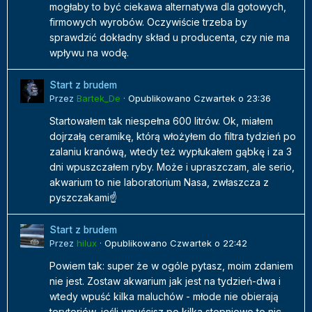
mogłaby to być ciekawa alternatywa dla gotowych,
firmowych wyrobów. Oczywiście trzeba by
sprawdzić dokładny skład u producenta, czy nie ma
wpływu na wodę.
Start z brudem
Przez
Bartek_De
·
Opublikowano
Czwartek o 23:36
Startowałem tak niespełna 600 litrów. Ok, miałem
dojrzałą ceramikę, którą włożyłem do filtra tydzień po
zalaniu kranówą, wtedy też wypłukałem gąbkę i za 3
dni wpuszczałem ryby. Może i upraszczam, ale serio,
akwarium to nie laboratorium Nasa, zwłaszcza z
pyszczakami☝️
Start z brudem
Przez
hilux
·
Opublikowano
Czwartek o 22:42
Powiem tak: super że w ogóle pytasz, moim zdaniem
nie jest. Zostaw akwarium jak jest na tydzień-dwa i
wtedy wpuść kilka maluchów - młode nie obierają
terytoriów, jeśli wpuścisz po kilka stopniowo to nic