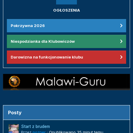
OGŁOSZENIA
Pokrzywna 2026
Niespodzianka dla Klubowiczów
Darowizna na funkcjonowanie klubu
Posty
Start z brudem
Przez
pozner
·
Opublikowano
35 minut temu