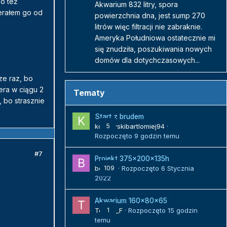
bo też
Akwarium 832 litry, spora
ierałem go od
powierzchnia dna, jest sump 270
litrów więc filtracji nie zabraknie.
Ameryka Południowa ostatecznie mi
się znudziła, poszukiwania nowych
domów dla dotychczasowych...
ze raz, bo
era w ciągu 2
Tematy
, bo strasznie
Start z brudem
kozlowskibartlomiej94
5
·
Rozpoczęto
9 godzin temu
#7
Projekt 375x200x135h
bojack
109
· Rozpoczęto
6 Stycznia
2022
Akwarium 160x80x65
Tomek_F
1
· Rozpoczęto
15 godzin
temu