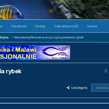
by
Facebook
Szukaj
Cała aktywność
Serwis
aktyka.
Niezidentyfikowana przyczyna padania rybek
ia rybek
Udostępnij
Obserwu