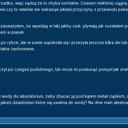
rzadko, więc sądzę że to chyba normalne. Czasem niektórej ciągną s
wia czy to właśnie nie wskazuje jakiejś przyczyny z przewodu po
zauważyłem, że wpadają w taki jakby szał.. pływają jak oszalałem 
kiem w piasek.
o rybce, ale w sumie uspokoiła się i przeżyła jeszcze kilka dni lub
takie zachowanie..
zył już czegoś podobnego, lub moze mi podsunąć pomysł jak zna
 wody do laboratorium, żeby zbacać ją pod kątem metali ciężkich, 
 jakieś dziadostwo które się uwalnia do wody? Na dnie mam atesto