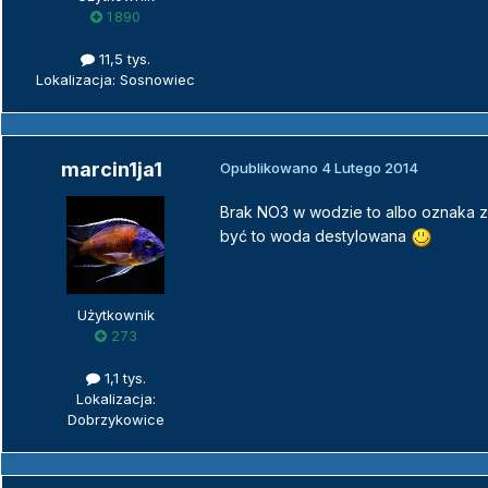
1 890
11,5 tys.
Lokalizacja: Sosnowiec
marcin1ja1
Opublikowano
4 Lutego 2014
Brak NO3 w wodzie to albo oznaka zł
być to woda destylowana
Użytkownik
273
1,1 tys.
Lokalizacja:
Dobrzykowice