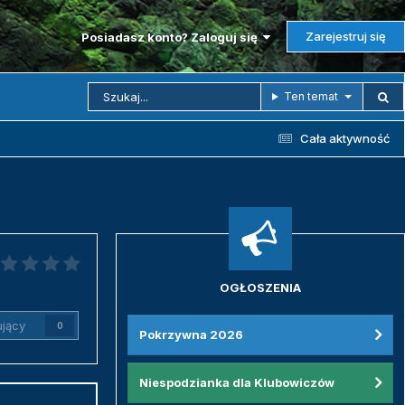
Zarejestruj się
Posiadasz konto? Zaloguj się
Ten temat
Cała aktywność
OGŁOSZENIA
jący
0
Pokrzywna 2026
Niespodzianka dla Klubowiczów