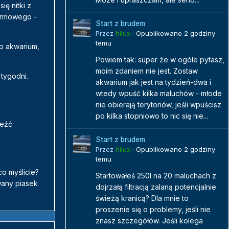
ię nitki z
karmowego -
Start z brudem
Przez
hilux
·
Opublikowano
2 godziny
temu
po akwarium,
Powiem tak: super że w ogóle pytasz,
moim zdaniem nie jest. Zostaw
 tygodni.
akwarium jak jest na tydzień-dwa i
wtedy wpuść kilka maluchów - młode
nie obierają terytoriów, jeśli wpuścisz
po kilka stopniowo to nic się nie...
leźć
Start z brudem
Przez
hilux
·
Opublikowano
2 godziny
temu
co myślicie?
Startowałeś 250l na 20 maluchach z
wany piasek
dojrzałą filtracją zalaną potencjalnie
świeżą kranicą? Dla mnie to
proszenie się o problemy, jeśli nie
znasz szczegółów. Jeśli kolega