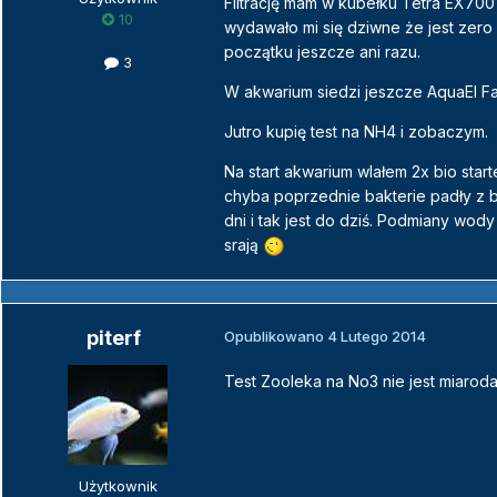
Filtrację mam w kubełku Tetra EX700 
10
wydawało mi się dziwne że jest zero 
początku jeszcze ani razu.
3
W akwarium siedzi jeszcze AquaEl F
Jutro kupię test na NH4 i zobaczym.
Na start akwarium wlałem 2x bio sta
chyba poprzednie bakterie padły z b
dni i tak jest do dziś. Podmiany wod
srają
piterf
Opublikowano
4 Lutego 2014
Test Zooleka na No3 nie jest miarodaj
Użytkownik