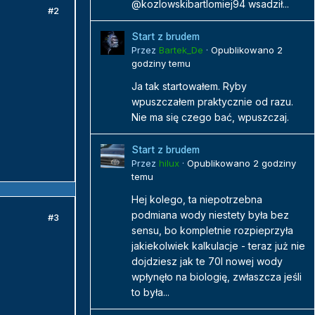
@kozlowskibartlomiej94 wsadził...
#2
Start z brudem
Przez
Bartek_De
·
Opublikowano
2
godziny temu
Ja tak startowałem. Ryby
wpuszczałem praktycznie od razu.
Nie ma się czego bać, wpuszczaj.
Start z brudem
Przez
hilux
·
Opublikowano
2 godziny
temu
Hej kolego, ta niepotrzebna
podmiana wody niestety była bez
#3
sensu, bo kompletnie rozpieprzyła
jakiekolwiek kalkulacje - teraz już nie
dojdziesz jak te 70l nowej wody
wpłynęło na biologię, zwłaszcza jeśli
to była...