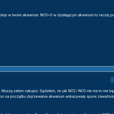
zieje w twoim akwarium. NO3=0 w działającym akwarium to raczej 
. Muszę zatem zakupić. Sądziłem, że jak NO2 i NO3 nie ma to nie b
ą bo na początku dojrzewania akwarium wskazywały spore zawartośc