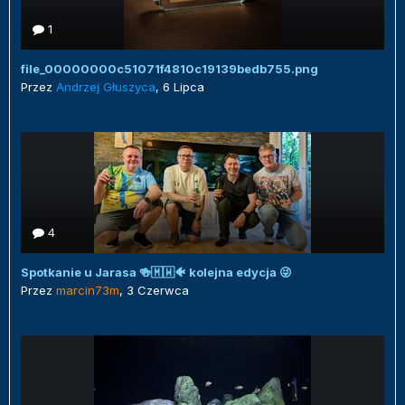
1
file_00000000c51071f4810c19139bedb755.png
Przez
Andrzej Głuszyca
,
6 Lipca
4
Spotkanie u Jarasa 🍻🇲🇼🐠 kolejna edycja 😜
Przez
marcin73m
,
3 Czerwca