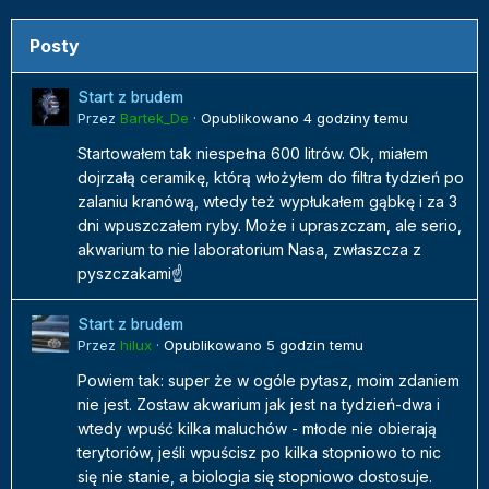
Posty
Start z brudem
Przez
Bartek_De
·
Opublikowano
4 godziny temu
Startowałem tak niespełna 600 litrów. Ok, miałem
dojrzałą ceramikę, którą włożyłem do filtra tydzień po
zalaniu kranówą, wtedy też wypłukałem gąbkę i za 3
dni wpuszczałem ryby. Może i upraszczam, ale serio,
akwarium to nie laboratorium Nasa, zwłaszcza z
pyszczakami☝️
Start z brudem
Przez
hilux
·
Opublikowano
5 godzin temu
Powiem tak: super że w ogóle pytasz, moim zdaniem
nie jest. Zostaw akwarium jak jest na tydzień-dwa i
wtedy wpuść kilka maluchów - młode nie obierają
terytoriów, jeśli wpuścisz po kilka stopniowo to nic
się nie stanie, a biologia się stopniowo dostosuje.