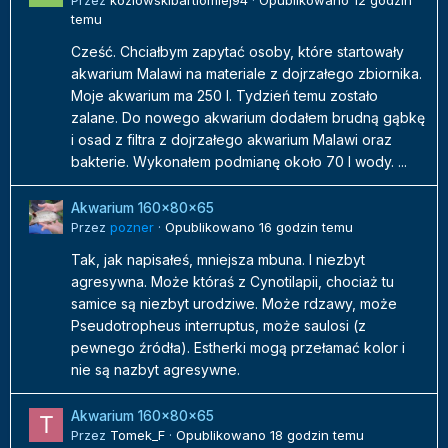
Przez
kozlowskibartlomiej94
·
Opublikowano
12 godzin
temu
Cześć. Chciałbym zapytać osoby, które startowały
akwarium Malawi na materiale z dojrzałego zbiornika.
Moje akwarium ma 250 l. Tydzień temu zostało
zalane. Do nowego akwarium dodałem brudną gąbkę
i osad z filtra z dojrzałego akwarium Malawi oraz
bakterie. Wykonałem podmianę około 70 l wody. ...
Akwarium 160x80x65
Przez
pozner
·
Opublikowano
16 godzin temu
Tak, jak napisałeś, mniejsza mbuna. I niezbyt
agresywna. Może któraś z Cynotilapii, chociaż tu
samice są niezbyt urodziwe. Może rdzawy, może
Pseudotropheus interruptus, może saulosi (z
pewnego źródła). Estherki mogą przełamać kolor i
nie są nazbyt agresywne.
Akwarium 160x80x65
Przez
Tomek_F
·
Opublikowano
18 godzin temu