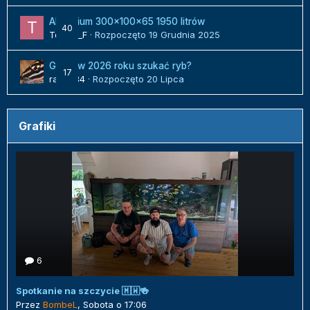
Akwarium 300x100x65 1950 litrów
40
Tomek_F
· Rozpoczęto
19 Grudnia 2025
Gdzie w 2026 roku szukać ryb?
17
radek84
· Rozpoczęto
20 Lipca
Grafiki
6
Spotkanie na szczycie 🇲🇼🍻
Przez
BombeL
,
Sobota o 17:06