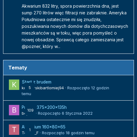
Akwarium 832 litry, spora powierzchnia dna, jest
sump 270 litrów więc filtracji nie zabraknie. Ameryka
Południowa ostatecznie mi się znudziła,
poszukiwania nowych domów dla dotychczasowych
mieszkańców są w toku, więc pora pomyśleć o
nowej obsadzie. Sprawcą całego zamieszania jest
@pozner, który w...
Tematy
Start z brudem
kozlowskibartlomiej94
5
· Rozpoczęto
12 godzin
temu
Projekt 375x200x135h
109
bojack
· Rozpoczęto
6 Stycznia 2022
Akwarium 160x80x65
1
Tomek_F
· Rozpoczęto
18 godzin temu