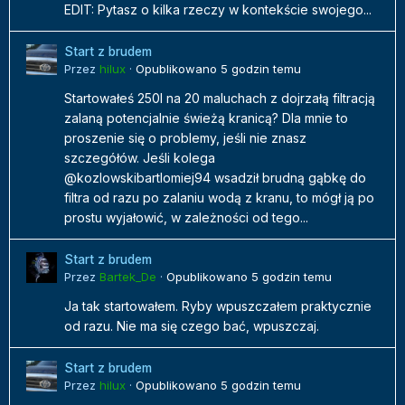
EDIT: Pytasz o kilka rzeczy w kontekście swojego...
Start z brudem
Przez
hilux
·
Opublikowano
5 godzin temu
Startowałeś 250l na 20 maluchach z dojrzałą filtracją
zalaną potencjalnie świeżą kranicą? Dla mnie to
proszenie się o problemy, jeśli nie znasz
szczegółów. Jeśli kolega
@kozlowskibartlomiej94 wsadził brudną gąbkę do
filtra od razu po zalaniu wodą z kranu, to mógł ją po
prostu wyjałowić, w zależności od tego...
Start z brudem
Przez
Bartek_De
·
Opublikowano
5 godzin temu
Ja tak startowałem. Ryby wpuszczałem praktycznie
od razu. Nie ma się czego bać, wpuszczaj.
Start z brudem
Przez
hilux
·
Opublikowano
5 godzin temu