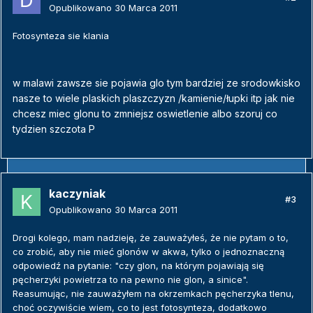
Opublikowano
30 Marca 2011
Fotosynteza sie klania
w malawi zawsze sie pojawia glo tym bardziej ze srodowkisko
nasze to wiele plaskich plaszczyzn /kamienie/łupki itp jak nie
chcesz miec glonu to zmniejsz oswietlenie albo szoruj co
tydzien szczota P
kaczyniak
#3
Opublikowano
30 Marca 2011
Drogi kolego, mam nadzieję, że zauważyłeś, że nie pytam o to,
co zrobić, aby nie mieć glonów w akwa, tylko o jednoznaczną
odpowiedź na pytanie: "czy glon, na którym pojawiają się
pęcherzyki powietrza to na pewno nie glon, a sinice".
Reasumując, nie zauważyłem na okrzemkach pęcherzyka tlenu,
choć oczywiście wiem, co to jest fotosynteza, dodatkowo