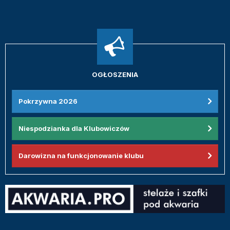
OGŁOSZENIA
Pokrzywna 2026
Niespodzianka dla Klubowiczów
Darowizna na funkcjonowanie klubu