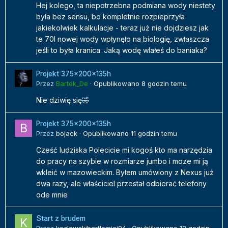
Hej kolego, ta niepotrzebna podmiana wody niestety
była bez sensu, bo kompletnie rozpieprzyła
jakiekolwiek kalkulacje - teraz już nie dojdziesz jak
te 70l nowej wody wpłynęło na biologię, zwłaszcza
jeśli to była kranica. Jaką wodę wlałeś do baniaka?
Projekt 375x200x135h
Przez
Bartek_De
·
Opublikowano
8 godzin temu
Nie dziwię się🤣
Projekt 375x200x135h
Przez
bojack
·
Opublikowano
11 godzin temu
Cześć ludziska Polecicie mi kogoś kto ma narzędzia
do pracy na szybie w rozmiarze jumbo i moze mi ją
wkleić w mazowieckim. Byłem umówiony z Nexus już
dwa razy, ale właściciel przestał odbierać telefony
ode mnie
Start z brudem