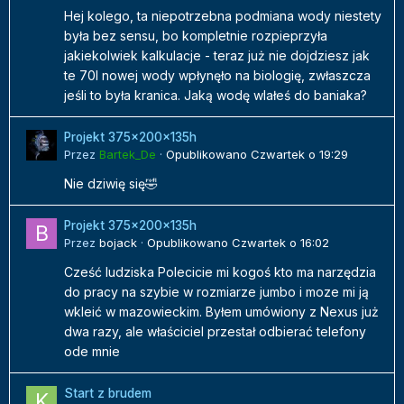
Hej kolego, ta niepotrzebna podmiana wody niestety
była bez sensu, bo kompletnie rozpieprzyła
jakiekolwiek kalkulacje - teraz już nie dojdziesz jak
te 70l nowej wody wpłynęło na biologię, zwłaszcza
jeśli to była kranica. Jaką wodę wlałeś do baniaka?
Projekt 375x200x135h
Przez
Bartek_De
·
Opublikowano
Czwartek o 19:29
Nie dziwię się🤣
Projekt 375x200x135h
Przez
bojack
·
Opublikowano
Czwartek o 16:02
Cześć ludziska Polecicie mi kogoś kto ma narzędzia
do pracy na szybie w rozmiarze jumbo i moze mi ją
wkleić w mazowieckim. Byłem umówiony z Nexus już
dwa razy, ale właściciel przestał odbierać telefony
ode mnie
Start z brudem