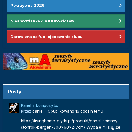
Pokrzywna 2026
Niespodzianka dla Klubowiczów
Darowizna na funkcjonowanie klubu
Posty
Panel z kompozytu.
Przez
danielj
·
Opublikowano
16 godzin temu
https://livinghome-plytki.pl/produkt/panel-scienny-
stonrok-bergen-300x60x2-7cm/ Wydaje mi się, że