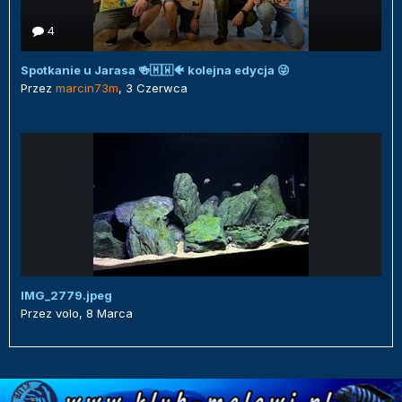
4
Spotkanie u Jarasa 🍻🇲🇼🐠 kolejna edycja 😜
Przez
marcin73m
,
3 Czerwca
IMG_2779.jpeg
Przez
volo
,
8 Marca