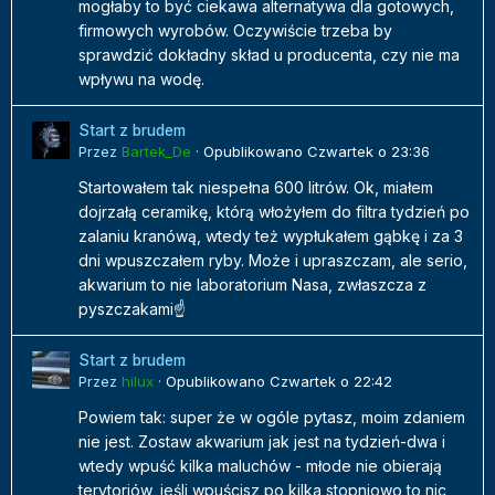
mogłaby to być ciekawa alternatywa dla gotowych,
firmowych wyrobów. Oczywiście trzeba by
sprawdzić dokładny skład u producenta, czy nie ma
wpływu na wodę.
Start z brudem
Przez
Bartek_De
·
Opublikowano
Czwartek o 23:36
Startowałem tak niespełna 600 litrów. Ok, miałem
dojrzałą ceramikę, którą włożyłem do filtra tydzień po
zalaniu kranówą, wtedy też wypłukałem gąbkę i za 3
dni wpuszczałem ryby. Może i upraszczam, ale serio,
akwarium to nie laboratorium Nasa, zwłaszcza z
pyszczakami☝️
Start z brudem
Przez
hilux
·
Opublikowano
Czwartek o 22:42
Powiem tak: super że w ogóle pytasz, moim zdaniem
nie jest. Zostaw akwarium jak jest na tydzień-dwa i
wtedy wpuść kilka maluchów - młode nie obierają
terytoriów, jeśli wpuścisz po kilka stopniowo to nic