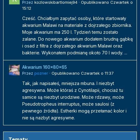
Przez
kozlowskibartlomiej94
·
Opublikowano
Czwartek o
15:12
Cześć. Chciałbym zapytać osoby, które startowały
akwarium Malawi na materiale z dojrzałego zbiornika.
Moje akwarium ma 250 l. Tydzień temu zostało
zalane. Do nowego akwarium dodałem brudną gąbkę
i osad z filtra z dojrzałego akwarium Malawi oraz
bakterie. Wykonałem podmianę około 70 l wody. ...
Akwarium 160x80x65
Przez
pozner
·
Opublikowano
Czwartek o 11:37
Tak, jak napisałeś, mniejsza mbuna. I niezbyt
agresywna. Może któraś z Cynotilapii, chociaż tu
samice są niezbyt urodziwe. Może rdzawy, może
Pseudotropheus interruptus, może saulosi (z
pewnego źródła). Estherki mogą przełamać kolor i
nie są nazbyt agresywne.
Tematy