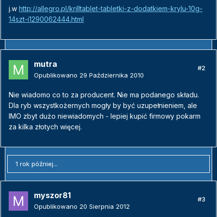
j.w
http://allegro.pl/krilltablet-tabletki-z-dodatkiem-krylu-10g-
14szt-i1290062444.html
mutra
#2
Opublikowano
29 Października 2010
Nie wiadomo co to za producent. Nie ma podanego składu.
Dla ryb wszystkożernych mogły by być uzupełnieniem, ale
IMO zbyt dużo niewiadomych - lepiej kupić firmowy pokarm
za kilka złotych więcej.
1 rok później...
myszor81
#3
Opublikowano
20 Sierpnia 2012