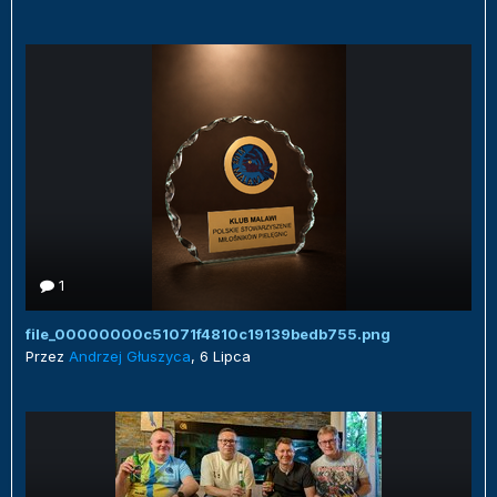
1
file_00000000c51071f4810c19139bedb755.png
Przez
Andrzej Głuszyca
,
6 Lipca