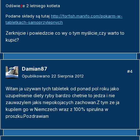
Odświe
ż
e 2 letniego kotleta
Podane składy są tutaj
http://forfish.manifo.com/pokarm-w-
tabletkach-samoprzylepnych
Zerknijcie i powiedzcie co wy o tym myślicie,czy warto to
kupić?
Damian87
#4
Opublikowano
22 Sierpnia 2012
Witam ja uzywam tych tabletek od ponad pol roku jako
uzupelnienie diety ryby bardzo chetnie to jedza i nie
zauwazylem jakis niepokojacych zachowan.Z tym ze ja
kupilem go w Niemczech wraz z 100% spirulina w
proszku.Pozdrawiam