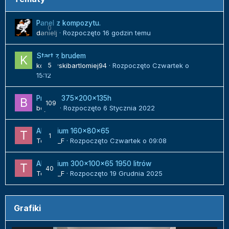
Panel z kompozytu.
0
danielj
· Rozpoczęto
16 godzin temu
Start z brudem
kozlowskibartlomiej94
5
· Rozpoczęto
Czwartek o
15:12
Projekt 375x200x135h
109
bojack
· Rozpoczęto
6 Stycznia 2022
Akwarium 160x80x65
1
Tomek_F
· Rozpoczęto
Czwartek o 09:08
Akwarium 300x100x65 1950 litrów
40
Tomek_F
· Rozpoczęto
19 Grudnia 2025
Grafiki