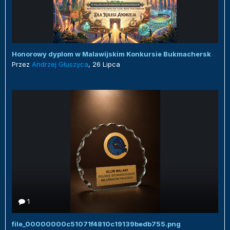
Honorowy dyplom w Malawijskim Konkursie Bukmacherskim :)
Przez
Andrzej Głuszyca
,
26 Lipca
1
file_00000000c51071f4810c19139bedb755.png