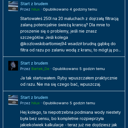
Start z brudem
Przez
hilux
·
Opublikowano
4 godziny temu
Startowałeś 250l na 20 maluchach z dojrzałą filtracją
zalaną potencjalnie świeżą kranicą? Dla mnie to
proszenie się o problemy, jeśli nie znasz
szczegółów. Jeśli kolega
@kozlowskibartlomiej94 wsadził brudną gąbkę do
filtra od razu po zalaniu wodą z kranu, to mógł ją po...
Start z brudem
Przez
Bartek_De
·
Opublikowano
5 godzin temu
Ja tak startowałem. Ryby wpuszczałem praktycznie
od razu. Nie ma się czego bać, wpuszczaj.
Start z brudem
Przez
hilux
·
Opublikowano
5 godzin temu
Hej kolego, ta niepotrzebna podmiana wody niestety
była bez sensu, bo kompletnie rozpieprzyła
jakiekolwiek kalkulacje - teraz już nie dojdziesz jak