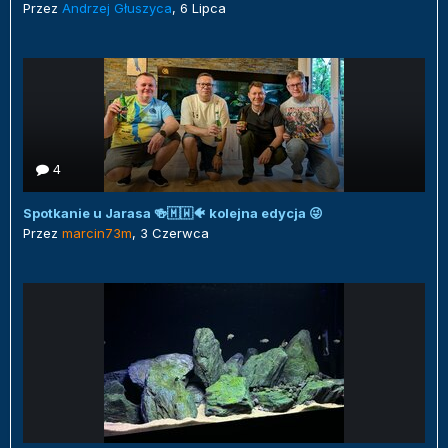
Przez
Andrzej Głuszyca
,
6 Lipca
4
Spotkanie u Jarasa 🍻🇲🇼🐠 kolejna edycja 😜
Przez
marcin73m
,
3 Czerwca