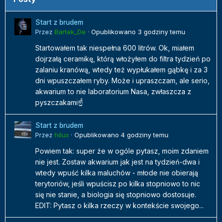
Start z brudem
Przez
Bartek_De
·
Opublikowano
3 godziny temu
Startowałem tak niespełna 600 litrów. Ok, miałem
dojrzałą ceramikę, którą włożyłem do filtra tydzień po
zalaniu kranówą, wtedy też wypłukałem gąbkę i za 3
dni wpuszczałem ryby. Może i upraszczam, ale serio,
akwarium to nie laboratorium Nasa, zwłaszcza z
pyszczakami☝️
Start z brudem
Przez
hilux
·
Opublikowano
4 godziny temu
Powiem tak: super że w ogóle pytasz, moim zdaniem
nie jest. Zostaw akwarium jak jest na tydzień-dwa i
wtedy wpuść kilka maluchów - młode nie obierają
terytoriów, jeśli wpuścisz po kilka stopniowo to nic
się nie stanie, a biologia się stopniowo dostosuje.
EDIT: Pytasz o kilka rzeczy w kontekście swojego...