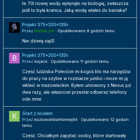
te 70l nowej wody wpłynęło na biologię, zwłaszcza
jeśli to była kranica. Jaką wodę wlałeś do baniaka?
Projekt 375x200x135h
Przez
Bartek_De
·
Opublikowano
8 godzin temu
Nie dziwię się🤣
Projekt 375x200x135h
Przez
bojack
·
Opublikowano
11 godzin temu
Cześć ludziska Polecicie mi kogoś kto ma narzędzia
do pracy na szybie w rozmiarze jumbo i moze mi ją
wkleić w mazowieckim. Byłem umówiony z Nexus już
dwa razy, ale właściciel przestał odbierać telefony
ode mnie
Start z brudem
Przez
kozlowskibartlomiej94
·
Opublikowano
12 godzin
temu
Cześć. Chciałbym zapytać osoby, które startowały