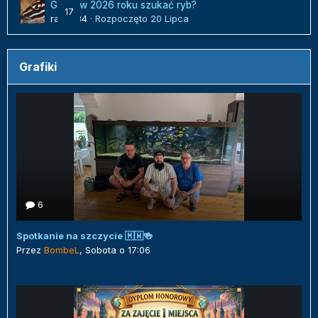
Gdzie w 2026 roku szukać ryb?
17
radek84
· Rozpoczęto
20 Lipca
Grafiki
6
Spotkanie na szczycie 🇲🇼🍻
Przez
BombeL
,
Sobota o 17:06