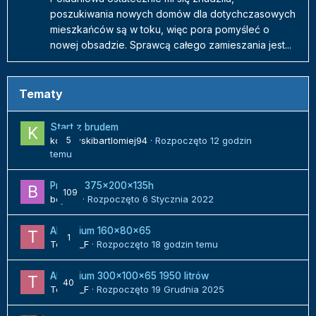
poszukiwania nowych domów dla dotychczasowych
mieszkańców są w toku, więc pora pomyśleć o
nowej obsadzie. Sprawcą całego zamieszania jest...
Tematy
Start z brudem
kozlowskibartlomiej94
5
· Rozpoczęto
12 godzin
temu
Projekt 375x200x135h
109
bojack
· Rozpoczęto
6 Stycznia 2022
Akwarium 160x80x65
1
Tomek_F
· Rozpoczęto
18 godzin temu
Akwarium 300x100x65 1950 litrów
40
Tomek_F
· Rozpoczęto
19 Grudnia 2025