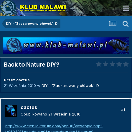
DIY - 'Zaczarowany ołówek' :D
Back to Nature DIY?
Przez
cactus
21 Września 2010
w
DIY - 'Zaczarowany ołówek' :D
cactus
#1
Opublikowano
21 Września 2010
http://www.cichlid-forum.com/phpBB/viewtopic.php?
t=160401&postdays=0&postorder=asc&&start=0