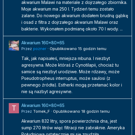
akwarium Malawi na materiale z dojrzałego zbiornika.
Moje akwarium ma 250 l. Tydzień temu zostało
zalane. Do nowego akwarium dodałem brudną gąbkę
i osad z filtra z dojrzałego akwarium Malawi oraz
bakterie. Wykonałem podmianę około 70 l wody. ...
Akwarium 160x80x65
Przez
pozner
·
Opublikowano
15 godzin temu
Tak, jak napisałeś, mniejsza mbuna. I niezbyt
agresywna. Może któraś z Cynotilapii, chociaż tu
samice są niezbyt urodziwe. Może rdzawy, może
Pseudotropheus interruptus, może saulosi (z
pewnego źródła). Estherki mogą przełamać kolor i
nie są nazbyt agresywne.
Akwarium 160x80x65
Przez
Tomek_F
·
Opublikowano
18 godzin temu
Akwarium 832 litry, spora powierzchnia dna, jest
sump 270 litrów więc filtracji nie zabraknie. Ameryka
Południowa ostatecznie mi się znudziła,