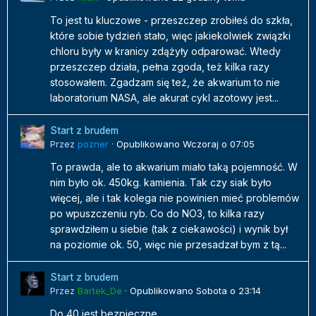
To jest tu kluczowe - przeszczep zrobiłeś do szkła,
które sobie tydzień stało, więc jakiekolwiek związki
chloru były w kranicy zdążyły odparować. Wtedy
przeszczep działa, pełna zgoda, też kilka razy
stosowałem. Zgadzam się też, że akwarium to nie
laboratorium NASA, ale akurat cykl azotowy jest...
Start z brudem
Przez
pozner
·
Opublikowano
Wczoraj o 07:05
To prawda, ale to akwarium miało taką pojemność. W
nim było ok. 450kg. kamienia. Tak czy siak było
więcej, ale i tak kolega nie powinien mieć problemów
po wpuszczeniu ryb. Co do NO3, to kilka razy
sprawdziłem u siebie (tak z ciekawości) i wynik był
na poziomie ok. 50, więc nie przesadzał bym z tą...
Start z brudem
Przez
Bartek_De
·
Opublikowano
Sobota o 23:14
Do 40 jest bezpieczne