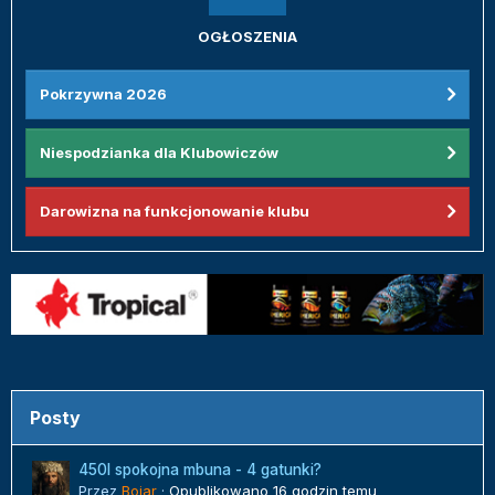
OGŁOSZENIA
Pokrzywna 2026
Niespodzianka dla Klubowiczów
Darowizna na funkcjonowanie klubu
Posty
450l spokojna mbuna - 4 gatunki?
Przez
Bojar
·
Opublikowano
16 godzin temu