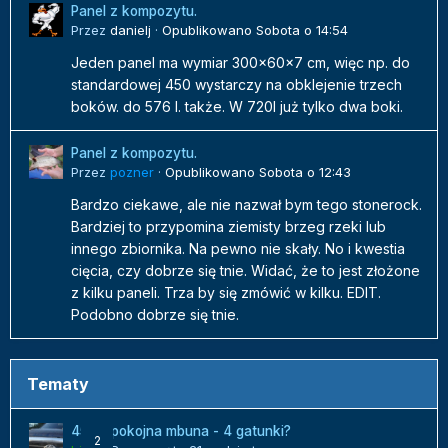
Panel z kompozytu.
Przez
danielj
·
Opublikowano
Sobota o 14:54
Jeden panel ma wymiar 300x60x7 cm, więc np. do
standardowej 450 wystarczy na obklejenie trzech
boków. do 576 l. także. W 720l już tylko dwa boki.
Panel z kompozytu.
Przez
pozner
·
Opublikowano
Sobota o 12:43
Bardzo ciekawe, ale nie nazwał bym tego stonerock.
Bardziej to przypomina ziemisty brzeg rzeki lub
innego zbiornika. Na pewno nie skały. No i kwestia
cięcia, czy dobrze się tnie. Widać, że to jest złożone
z kilku paneli. Trza by się zmówić w kilku. EDIT.
Podobno dobrze się tnie.
Tematy
450l spokojna mbuna - 4 gatunki?
2