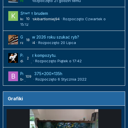
hilux
· Rozpoczęto
21 godzin temu
Start z brudem
kozlowskibartlomiej94
10
· Rozpoczęto
Czwartek o
15:12
Gdzie w 2026 roku szukać ryb?
18
radek84
· Rozpoczęto
20 Lipca
Panel z kompozytu.
2
danielj
· Rozpoczęto
Piątek o 17:42
Projekt 375x200x135h
109
bojack
· Rozpoczęto
6 Stycznia 2022
Grafiki