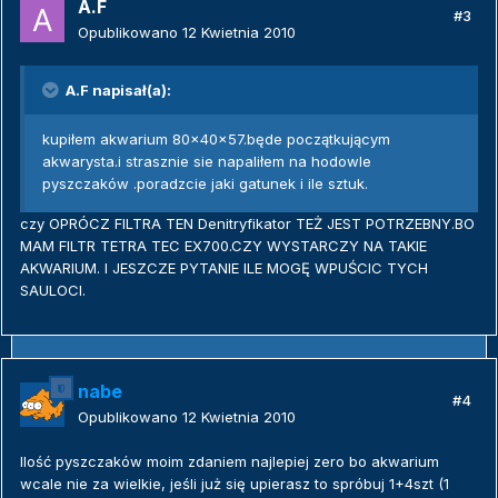
A.F
#3
Opublikowano
12 Kwietnia 2010
A.F napisał(a):
kupiłem akwarium 80x40x57.będe początkującym
akwarysta.i strasznie sie napaliłem na hodowle
pyszczaków .poradzcie jaki gatunek i ile sztuk.
czy OPRÓCZ FILTRA TEN Denitryfikator TEŻ JEST POTRZEBNY.BO
MAM FILTR TETRA TEC EX700.CZY WYSTARCZY NA TAKIE
AKWARIUM. I JESZCZE PYTANIE ILE MOGĘ WPUŚCIC TYCH
SAULOCI.
nabe
#4
Opublikowano
12 Kwietnia 2010
Ilość pyszczaków moim zdaniem najlepiej zero bo akwarium
wcale nie za wielkie, jeśli już się upierasz to spróbuj 1+4szt (1