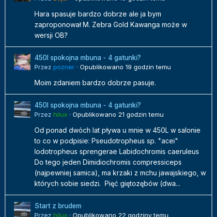
Hara spasuje bardzo dobrze ale ja bym
zaproponował M. Zebra Gold Kawanga może w
wersji OB?
450l spokojna mbuna - 4 gatunki?
Przez
pozner
·
Opublikowano
19 godzin temu
Moim zdaniem bardzo dobrze pasuje.
450l spokojna mbuna - 4 gatunki?
Przez
hilux
·
Opublikowano
21 godzin temu
Od ponad dwóch lat pływa u mnie w 450L w salonie
to co w podpisie: Pseudotropheus sp. "acei"
Iodotropheus sprengerae Labidochromis caeruleus
Do tego jeden Dimidiochromis compressiceps
(najpewniej samica), ma krzaki z mchu jawajskiego, w
których sobie siedzi. Pięć giętozębów (dwa...
Start z brudem
Przez
hilux
·
Opublikowano
22 godziny temu