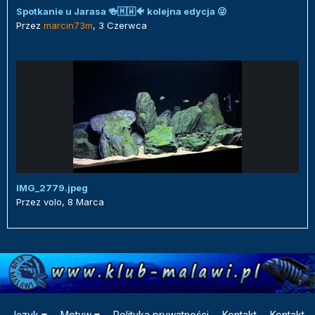
Spotkanie u Jarasa 🍻🇲🇼🐠 kolejna edycja 😜
Przez
marcin73m
,
3 Czerwca
IMG_2779.jpeg
Przez
volo
,
8 Marca
Język
Motyw
Polityka prywatności
Kontakt
Kontakt