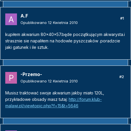
A.F
#1
Opublikowano
12 Kwietnia 2010
kupiłem akwarium 80x40x57.będe początkującym akwarysta.i
strasznie sie napaliłem na hodowle pyszczaków .poradzcie
jaki gatunek i ile sztuk.
-Przemo-
#2
Opublikowano
12 Kwietnia 2010
Musisz traktować swoje akwarium jakby miało 120L,
przykładowe obsady masz tutaj:
http://forum.klub-
malawi.pl/viewtopic.php?f=15&t=5646