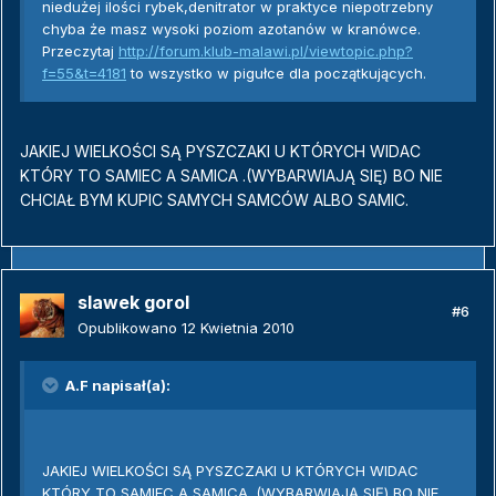
niedużej ilości rybek,denitrator w praktyce niepotrzebny
chyba że masz wysoki poziom azotanów w kranówce.
Przeczytaj
http://forum.klub-malawi.pl/viewtopic.php?
f=55&t=4181
to wszystko w pigułce dla początkujących.
JAKIEJ WIELKOŚCI SĄ PYSZCZAKI U KTÓRYCH WIDAC
KTÓRY TO SAMIEC A SAMICA .(WYBARWIAJĄ SIĘ) BO NIE
CHCIAŁ BYM KUPIC SAMYCH SAMCÓW ALBO SAMIC.
slawek gorol
#6
Opublikowano
12 Kwietnia 2010
A.F napisał(a):
JAKIEJ WIELKOŚCI SĄ PYSZCZAKI U KTÓRYCH WIDAC
KTÓRY TO SAMIEC A SAMICA .(WYBARWIAJĄ SIĘ) BO NIE