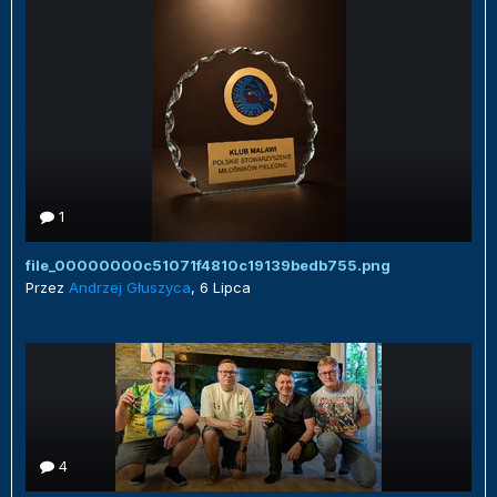
1
file_00000000c51071f4810c19139bedb755.png
Przez
Andrzej Głuszyca
,
6 Lipca
4