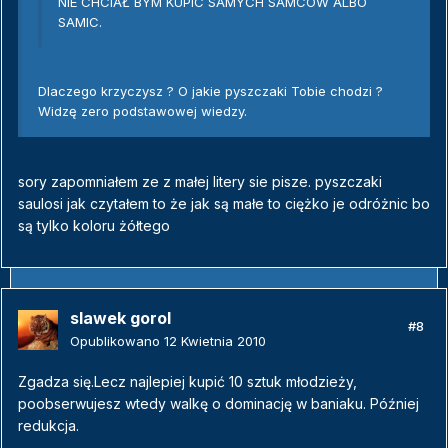
NIE CHCIAŁ BYM KUPIC SAMYCH SAMCÓW ALBO
SAMIC.
Dlaczego krzyczysz ? O jakie pyszczaki Tobie chodzi ?
Widzę zero podstawowej wiedzy.
sory zapomniałem ze z małej litery sie pisze. pyszczaki
saulosi jak czytałem to że jak są małe to ciężko je odróżnic bo
są tylko koloru żółtego
slawek gorol
#8
Opublikowano
12 Kwietnia 2010
Zgadza się.Lecz najlepiej kupić 10 sztuk młodzieży,
poobserwujesz wtedy walkę o dominację w baniaku. Później
redukcja.