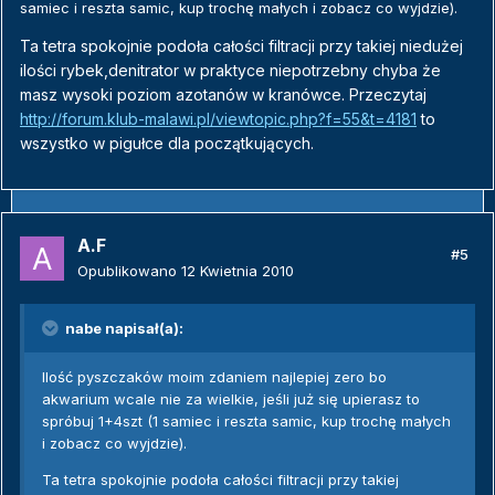
samiec i reszta samic, kup trochę małych i zobacz co wyjdzie).
Ta tetra spokojnie podoła całości filtracji przy takiej niedużej
ilości rybek,denitrator w praktyce niepotrzebny chyba że
masz wysoki poziom azotanów w kranówce. Przeczytaj
http://forum.klub-malawi.pl/viewtopic.php?f=55&t=4181
to
wszystko w pigułce dla początkujących.
A.F
#5
Opublikowano
12 Kwietnia 2010
nabe napisał(a):
Ilość pyszczaków moim zdaniem najlepiej zero bo
akwarium wcale nie za wielkie, jeśli już się upierasz to
spróbuj 1+4szt (1 samiec i reszta samic, kup trochę małych
i zobacz co wyjdzie).
Ta tetra spokojnie podoła całości filtracji przy takiej