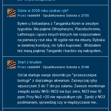
Gdzie w 2026 roku szukać ryb?
Przez
radek84
·
Opublikowano
Sobota o 21:55
Byłem u Sebastiana z Tanganika Konin w zeszłym
tygodniu. Ma piękne Othopharynx, Placidochromis,
Lethrinops i sporo innych których nie rozpoznałem
na pierwszy rzut oka. W ogóle nie ma mbuny. Rybska
w świetnej kondycji, nic tylko kupować. Widziałem
też masę pięknej Tanganiki i bardzo się nakręciłem...
Start z brudem
Przez
radek84
·
Opublikowano
Sobota o 21:48
Od lat startuje swoje zbiorniki po "przeszczepie
biologii" z dojrzałego akwarium. Zazwyczaj ryby
wpuszczam 3 do 7 dni po zalaniu. Zawsze monitoruje
związki azotu: NH3 i NO2 ma być zero, NO3 max 10
ppm. Przy No3 >20 nie wpuściłbym ryb. Zjedź z NO3
podmianami, sprawdzaj czy w międzyczasie nie...