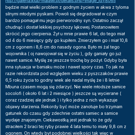
http://galeria.klub-malawi.pl/details.php?image_id=8065
będzie miał wielki problem z godnym życiem w akwa z tyloma
silnymi młodymi pyskami. Powoli się degradował w czym
bardzo pomagał mu jego pierworodny syn. Ostatnio zaczął
chudnąć i dostał lekkiej psychozy lękowej. Postanowiłem
skrócić jego cierpienia. Żył u mnie prawie 6 lat, do tego miał
od 4 do 6 miesięcy gdy go kupiłem. Zmierzyłem go i miał 10,8
cm z ogonem i 8,6 cm do nasady ogona. Było mi żal tego
wojownika ( oj nawojował się w życiu ), gdy ganiały go już
nawet samice. Myślę ze jeszcze trochę by pożył. Gdyby była
inna sytuacja w baniaku może i nawet spory czas. To jak na
razie rekordzista pod względem wieku z pyszczaków prawie
6,5 roku życia to godny wiek ale nadal myślę że i 8 letnie
Mbuna czasem mogą się zdarzyć. Nie wiele młodsze samice
socolofi ( około 6 lat i 2 miesiące ) jeszcze są wycierane (
coraz rzadziej ale jednak ) i tylko jedna z nich wykazuje
objawy starzenia. Rekordy być może zanotuje bo trzymam
gatunek do czasu gdy zdechnie ostatni samiec a samice
wydaje znajomym. Ciekawostką jest jednak to że gdy
straciłem 2 braci tej ryby prawie 4 lata temu to miały 9,8 cm z
ogonem. On wtedy był podobnej wielkości tak więc w