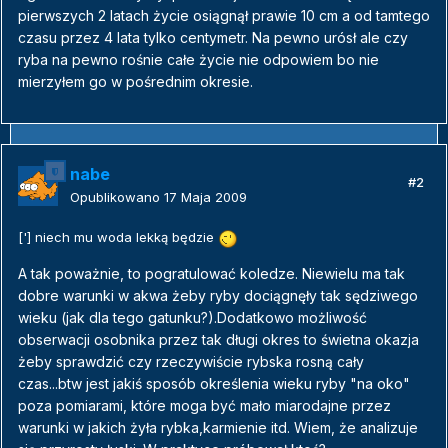
pierwszych 2 latach życie osiągnął prawie 10 cm a od tamtego
czasu przez 4 lata tylko centymetr. Na pewno urósł ale czy
ryba na pewno rośnie całe życie nie odpowiem bo nie
mierzyłem go w pośrednim okresie.
nabe
#2
Opublikowano
17 Maja 2009
['] niech mu woda lekką będzie
A tak poważnie, to pogratulować koledze. Niewielu ma tak
dobre warunki w akwa żeby ryby dociągnęły tak sędziwego
wieku (jak dla tego gatunku?).Dodatkowo możliwość
obserwacji osobnika przez tak długi okres to świetna okazja
żeby sprawdzić czy rzeczywiście rybska rosną cały
czas...btw jest jakiś sposób określenia wieku ryby "na oko"
poza pomiarami, które moga być mało miarodajne przez
warunki w jakich żyła rybka,karmienie itd. Wiem, że analizuje