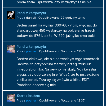
podmianami, sprawdzaj czy w międzyczasie nie...
Panel z kompozytu.
Przez
danielj
·
Opublikowano
22 godziny temu
Jeden panel ma wymiar 300x60x7 cm, więc np. do
standardowej 450 wystarczy na obklejenie trzech
boków. do 576 l. także. W 720l już tylko dwa boki.
Panel z kompozytu.
Przez
pozner
·
Opublikowano
Wczoraj o 12:43
Bardzo ciekawe, ale nie nazwał bym tego stonerock.
Bardziej to przypomina ziemisty brzeg rzeki lub
innego zbiornika. Na pewno nie skały. No i kwestia
cięcia, czy dobrze się tnie. Widać, że to jest złożone
z kilku paneli. Trza by się zmówić w kilku. EDIT.
Podobno dobrze się tnie.
Start z brudem
Przez
pozner
·
Opublikowano
Wczoraj o 12:37