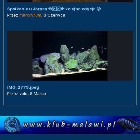
Spotkanie u Jarasa 🍻🇲🇼🐠 kolejna edycja 😜
Przez
marcin73m
,
3 Czerwca
IMG_2779.jpeg
Przez
volo
,
8 Marca