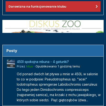
Darowizna na funkcjonowanie klubu
Posty
450l spokojna mbuna - 4 gatunki?
Przez
hilux
·
Opublikowano
1 godzinę temu
Od ponad dwóch lat pływa u mnie w 450L w salonie
to co w podpisie: Pseudotropheus sp. "acei"
Iodotropheus sprengerae Labidochromis caeruleus
Do tego jeden Dimidiochromis compressiceps
(najpewniej samica), ma krzaki z mchu jawajskiego, w
których sobie siedzi. Pięć giętozębów (dwa...