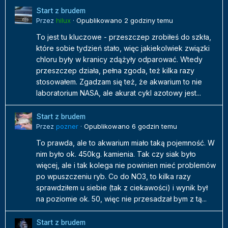
Start z brudem
Przez
hilux
·
Opublikowano
2 godziny temu
To jest tu kluczowe - przeszczep zrobiłeś do szkła,
które sobie tydzień stało, więc jakiekolwiek związki
chloru były w kranicy zdążyły odparować. Wtedy
przeszczep działa, pełna zgoda, też kilka razy
stosowałem. Zgadzam się też, że akwarium to nie
laboratorium NASA, ale akurat cykl azotowy jest...
Start z brudem
Przez
pozner
·
Opublikowano
6 godzin temu
To prawda, ale to akwarium miało taką pojemność. W
nim było ok. 450kg. kamienia. Tak czy siak było
więcej, ale i tak kolega nie powinien mieć problemów
po wpuszczeniu ryb. Co do NO3, to kilka razy
sprawdziłem u siebie (tak z ciekawości) i wynik był
na poziomie ok. 50, więc nie przesadzał bym z tą...
Start z brudem