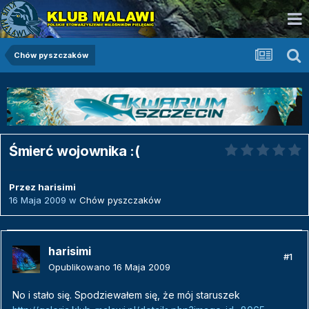
Chów pyszczaków
Śmierć wojownika :(
Przez
harisimi
16 Maja 2009
w
Chów pyszczaków
harisimi
#1
Opublikowano
16 Maja 2009
No i stało się. Spodziewałem się, że mój staruszek