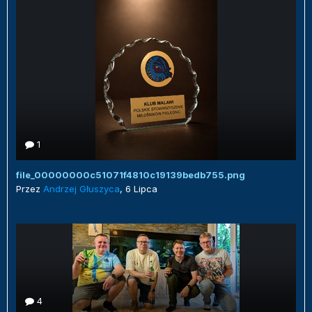
1
file_00000000c51071f4810c19139bedb755.png
Przez
Andrzej Głuszyca
,
6 Lipca
4