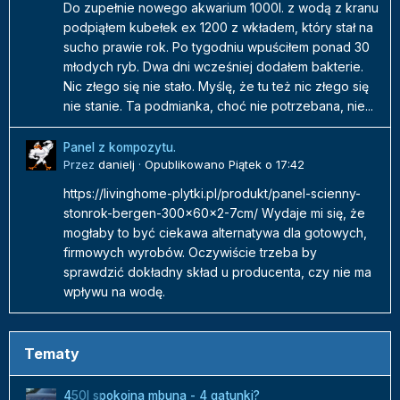
Do zupełnie nowego akwarium 1000l. z wodą z kranu
podpiąłem kubełek ex 1200 z wkładem, który stał na
sucho prawie rok. Po tygodniu wpuściłem ponad 30
młodych ryb. Dwa dni wcześniej dodałem bakterie.
Nic złego się nie stało. Myślę, że tu też nic złego się
nie stanie. Ta podmianka, choć nie potrzebana, nie...
Panel z kompozytu.
Przez
danielj
·
Opublikowano
Piątek o 17:42
https://livinghome-plytki.pl/produkt/panel-scienny-
stonrok-bergen-300x60x2-7cm/ Wydaje mi się, że
mogłaby to być ciekawa alternatywa dla gotowych,
firmowych wyrobów. Oczywiście trzeba by
sprawdzić dokładny skład u producenta, czy nie ma
wpływu na wodę.
Tematy
450l spokojna mbuna - 4 gatunki?