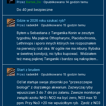
Przez
Bartek_De
·
Opublikowano
14 godzin temu
Do 40 jest bezpieczne
Gdzie w 2026 roku szukać ryb?
Przez
radek84
·
Opublikowano
15 godzin temu
Byłem u Sebastiana z Tanganika Konin w zeszłym
tygodniu. Ma piękne Othopharynx, Placidochromis,
Lethrinops i sporo innych których nie rozpoznałem
na pierwszy rzut oka. W ogóle nie ma mbuny. Rybska
w świetnej kondycji, nic tylko kupować. Widziałem
też masę pięknej Tanganiki i bardzo się nakręciłem...
Start z brudem
Przez
radek84
·
Opublikowano
15 godzin temu
Od lat startuje swoje zbiorniki po "przeszczepie
biologii" z dojrzałego akwarium. Zazwyczaj ryby
wpuszczam 3 do 7 dni po zalaniu. Zawsze monitoruje
związki azotu: NH3 i NO2 ma być zero, NO3 max 10
ppm. Przy No3 >20 nie wpuściłbym ryb. Zjedź z NO3