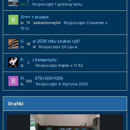
0
hilux
· Rozpoczęto
1 godzinę temu
Start z brudem
kozlowskibartlomiej94
10
· Rozpoczęto
Czwartek o
15:12
Gdzie w 2026 roku szukać ryb?
18
radek84
· Rozpoczęto
20 Lipca
Panel z kompozytu.
2
danielj
· Rozpoczęto
Piątek o 17:42
Projekt 375x200x135h
109
bojack
· Rozpoczęto
6 Stycznia 2022
Grafiki