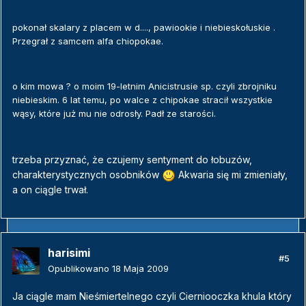
pokonał skalary z placem w d...., pawiookie i niebieskołuskie .
Przegrał z samcem alfa chiopokae.
o kim mowa ? o moim 19-letnim Anicistrusie sp. czyli zbrojniku
niebieskim. 6 lat temu, po walce z chipokae stracił wszystkie
wąsy, które już mu nie odrosły. Padł ze starości.
trzeba przyznać, że czujemy sentyment do łobuzów,
charakterystycznych osobników
Akwaria się mi zmieniały,
a on ciągle trwał.
harisimi
#5
Opublikowano
18 Maja 2009
Ja ciągle mam Nieśmiertelnego czyli Cierniooczka khula który