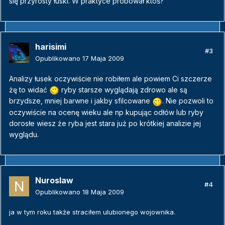
się przyrosty łuski. W praktyce próbował ktoś?
harisimi
#3
Opublikowano
17 Maja 2009
Analizy łusek oczywiście nie robiłem ale powiem Ci szczerze
żę to widać
ryby starsze wyglądają zdrowo ale są
brzydsze, mniej barwne i jakby sfilcowane
. Nie pozwoli to
oczywiście na ocenę wieku ale np kupując odłów lub ryby
dorosłe wiesz że ryba jest stara już po krótkiej analizie jej
wyglądu.
Nuroslaw
#4
Opublikowano
18 Maja 2009
ja w tym roku także straciłem ulubionego wojownika.