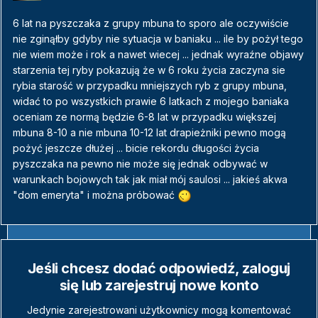
6 lat na pyszczaka z grupy mbuna to sporo ale oczywiście
nie zginąłby gdyby nie sytuacja w baniaku ... ile by pożył tego
nie wiem może i rok a nawet wiecej ... jednak wyraźne objawy
starzenia tej ryby pokazują że w 6 roku życia zaczyna sie
rybia starość w przypadku mniejszych ryb z grupy mbuna,
widać to po wszystkich prawie 6 latkach z mojego baniaka
oceniam ze normą będzie 6-8 lat w przypadku większej
mbuna 8-10 a nie mbuna 10-12 lat drapieżniki pewno mogą
pożyć jeszcze dłużej ... bicie rekordu długości życia
pyszczaka na pewno nie może się jednak odbywać w
warunkach bojowych tak jak miał mój saulosi ... jakieś akwa
"dom emeryta" i można próbować
Jeśli chcesz dodać odpowiedź, zaloguj
się lub zarejestruj nowe konto
Jedynie zarejestrowani użytkownicy mogą komentować