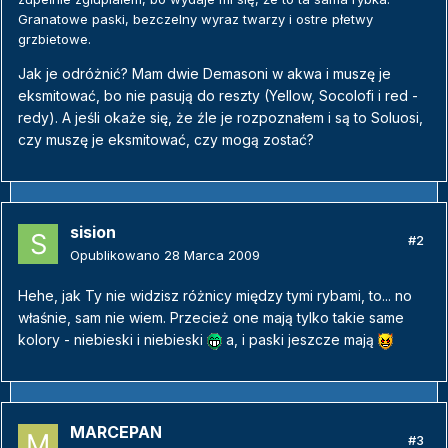
Granatowe paski, bezczelny wyraz twarzy i ostre płetwy
grzbietowe.
Jak je odróżnić? Mam dwie Demasoni w akwa i muszę je
eksmitować, bo nie pasują do reszty (Yellow, Socolofi i red -
redy). A jeśli okaże się, że źle je rozpoznałem i są to Soluosi,
czy muszę je eksmitować, czy mogą zostać?
sision
#2
Opublikowano
28 Marca 2009
Hehe, jak Ty nie widzisz różnicy między tymi rybami, to... no
właśnie, sam nie wiem. Przecież one mają tylko takie same
kolory - niebieski i niebieski
a, i paski jeszcze mają
MARCEPAN
#3