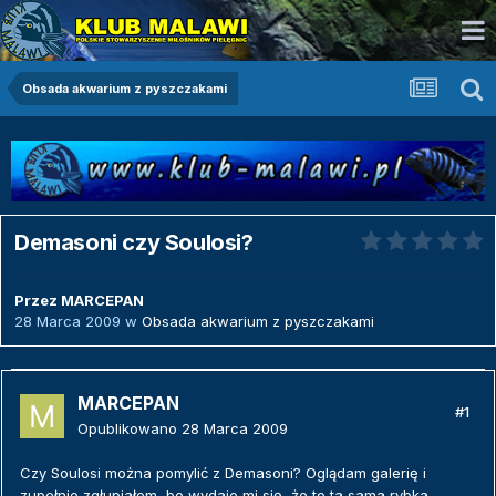
Obsada akwarium z pyszczakami
Demasoni czy Soulosi?
Przez
MARCEPAN
28 Marca 2009
w
Obsada akwarium z pyszczakami
MARCEPAN
#1
Opublikowano
28 Marca 2009
Czy Soulosi można pomylić z Demasoni? Oglądam galerię i
zupełnie zgłupiałem, bo wydaje mi się, że to ta sama rybka.