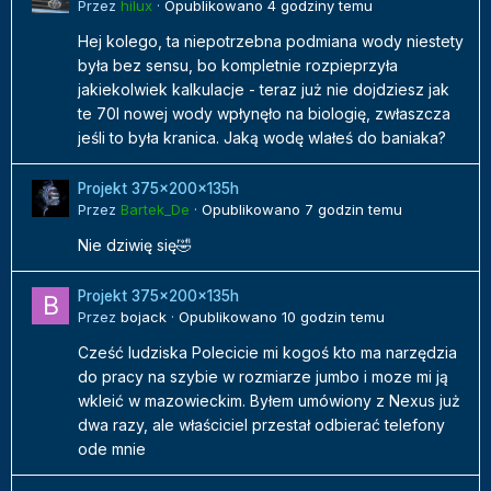
Przez
hilux
·
Opublikowano
4 godziny temu
Hej kolego, ta niepotrzebna podmiana wody niestety
była bez sensu, bo kompletnie rozpieprzyła
jakiekolwiek kalkulacje - teraz już nie dojdziesz jak
te 70l nowej wody wpłynęło na biologię, zwłaszcza
jeśli to była kranica. Jaką wodę wlałeś do baniaka?
Projekt 375x200x135h
Przez
Bartek_De
·
Opublikowano
7 godzin temu
Nie dziwię się🤣
Projekt 375x200x135h
Przez
bojack
·
Opublikowano
10 godzin temu
Cześć ludziska Polecicie mi kogoś kto ma narzędzia
do pracy na szybie w rozmiarze jumbo i moze mi ją
wkleić w mazowieckim. Byłem umówiony z Nexus już
dwa razy, ale właściciel przestał odbierać telefony
ode mnie