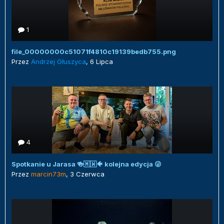
1
file_00000000c51071f4810c19139bedb755.png
Przez
Andrzej Głuszyca
,
6 Lipca
4
Spotkanie u Jarasa 🍻🇲🇼🐠 kolejna edycja 😜
Przez
marcin73m
,
3 Czerwca