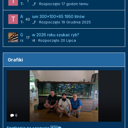
1
Tomek_F
· Rozpoczęto
17 godzin temu
Akwarium 300x100x65 1950 litrów
40
Tomek_F
· Rozpoczęto
19 Grudnia 2025
Gdzie w 2026 roku szukać ryb?
17
radek84
· Rozpoczęto
20 Lipca
Grafiki
6
Spotkanie na szczycie 🇲🇼🍻