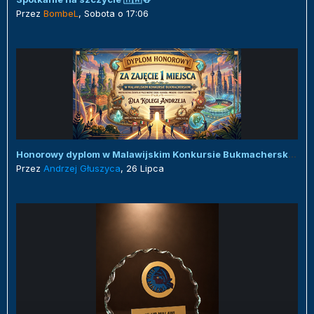
Przez
BombeL
,
Sobota o 17:06
Honorowy dyplom w Malawijskim Konkursie Bukmacherskim :)
Przez
Andrzej Głuszyca
,
26 Lipca