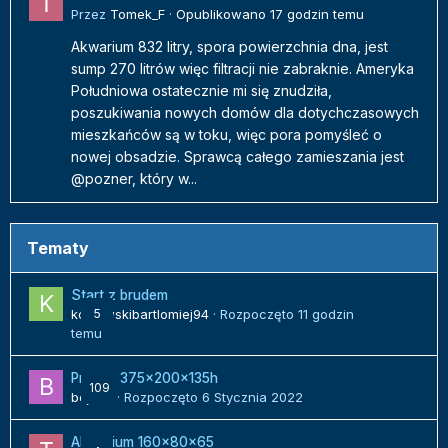
Przez
Tomek_F
·
Opublikowano
17 godzin temu
Akwarium 832 litry, spora powierzchnia dna, jest
sump 270 litrów więc filtracji nie zabraknie. Ameryka
Południowa ostatecznie mi się znudziła,
poszukiwania nowych domów dla dotychczasowych
mieszkańców są w toku, więc pora pomyśleć o
nowej obsadzie. Sprawcą całego zamieszania jest
@pozner, który w...
Tematy
Start z brudem
kozlowskibartlomiej94
5
· Rozpoczęto
11 godzin
temu
Projekt 375x200x135h
109
bojack
· Rozpoczęto
6 Stycznia 2022
Akwarium 160x80x65