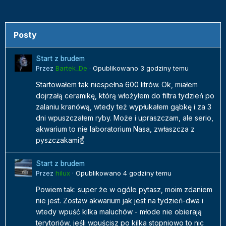
Posty
Start z brudem
Przez
Bartek_De
·
Opublikowano
3 godziny temu
Startowałem tak niespełna 600 litrów. Ok, miałem
dojrzałą ceramikę, którą włożyłem do filtra tydzień po
zalaniu kranówą, wtedy też wypłukałem gąbkę i za 3
dni wpuszczałem ryby. Może i upraszczam, ale serio,
akwarium to nie laboratorium Nasa, zwłaszcza z
pyszczakami☝️
Start z brudem
Przez
hilux
·
Opublikowano
4 godziny temu
Powiem tak: super że w ogóle pytasz, moim zdaniem
nie jest. Zostaw akwarium jak jest na tydzień-dwa i
wtedy wpuść kilka maluchów - młode nie obierają
terytoriów, jeśli wpuścisz po kilka stopniowo to nic