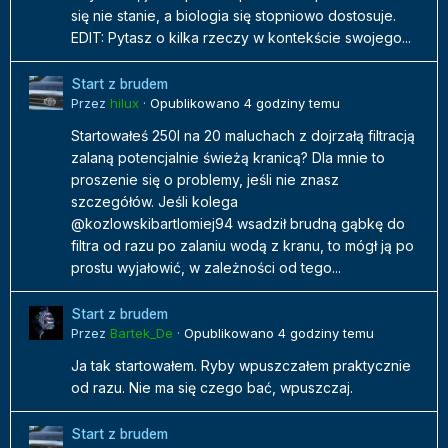
się nie stanie, a biologia się stopniowo dostosuje.
EDIT: Pytasz o kilka rzeczy w kontekście swojego...
Start z brudem
Przez
hilux
·
Opublikowano
4 godziny temu
Startowałeś 250l na 20 maluchach z dojrzałą filtracją
zalaną potencjalnie świeżą kranicą? Dla mnie to
proszenie się o problemy, jeśli nie znasz
szczegółów. Jeśli kolega
@kozlowskibartlomiej94 wsadził brudną gąbkę do
filtra od razu po zalaniu wodą z kranu, to mógł ją po
prostu wyjałowić, w zależności od tego...
Start z brudem
Przez
Bartek_De
·
Opublikowano
4 godziny temu
Ja tak startowałem. Ryby wpuszczałem praktycznie
od razu. Nie ma się czego bać, wpuszczaj.
Start z brudem