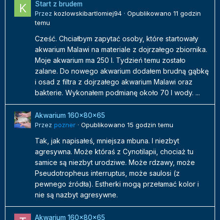
Start z brudem
Przez
kozlowskibartlomiej94
·
Opublikowano
11 godzin
temu
Cześć. Chciałbym zapytać osoby, które startowały
akwarium Malawi na materiale z dojrzałego zbiornika.
Moje akwarium ma 250 l. Tydzień temu zostało
zalane. Do nowego akwarium dodałem brudną gąbkę
i osad z filtra z dojrzałego akwarium Malawi oraz
bakterie. Wykonałem podmianę około 70 l wody. ...
Akwarium 160x80x65
Przez
pozner
·
Opublikowano
15 godzin temu
Tak, jak napisałeś, mniejsza mbuna. I niezbyt
agresywna. Może któraś z Cynotilapii, chociaż tu
samice są niezbyt urodziwe. Może rdzawy, może
Pseudotropheus interruptus, może saulosi (z
pewnego źródła). Estherki mogą przełamać kolor i
nie są nazbyt agresywne.
Akwarium 160x80x65