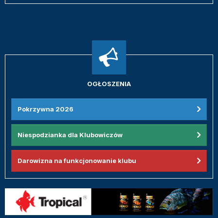
OGŁOSZENIA
Pokrzywna 2026
Niespodzianka dla Klubowiczów
Darowizna na funkcjonowanie klubu