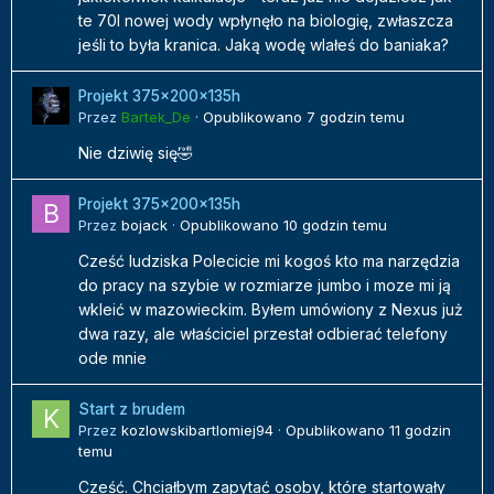
te 70l nowej wody wpłynęło na biologię, zwłaszcza
jeśli to była kranica. Jaką wodę wlałeś do baniaka?
Projekt 375x200x135h
Przez
Bartek_De
·
Opublikowano
7 godzin temu
Nie dziwię się🤣
Projekt 375x200x135h
Przez
bojack
·
Opublikowano
10 godzin temu
Cześć ludziska Polecicie mi kogoś kto ma narzędzia
do pracy na szybie w rozmiarze jumbo i moze mi ją
wkleić w mazowieckim. Byłem umówiony z Nexus już
dwa razy, ale właściciel przestał odbierać telefony
ode mnie
Start z brudem
Przez
kozlowskibartlomiej94
·
Opublikowano
11 godzin
temu
Cześć. Chciałbym zapytać osoby, które startowały