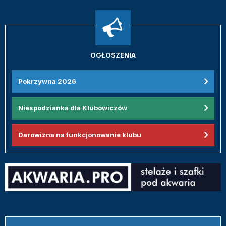
OGŁOSZENIA
Pokrzywna 2026
Niespodzianka dla Klubowiczów
Darowizna na funkcjonowanie klubu