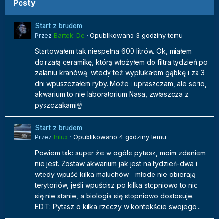
Posty
Start z brudem
Przez
Bartek_De
·
Opublikowano
3 godziny temu
Startowałem tak niespełna 600 litrów. Ok, miałem
dojrzałą ceramikę, którą włożyłem do filtra tydzień po
zalaniu kranówą, wtedy też wypłukałem gąbkę i za 3
dni wpuszczałem ryby. Może i upraszczam, ale serio,
akwarium to nie laboratorium Nasa, zwłaszcza z
pyszczakami☝️
Start z brudem
Przez
hilux
·
Opublikowano
4 godziny temu
Powiem tak: super że w ogóle pytasz, moim zdaniem
nie jest. Zostaw akwarium jak jest na tydzień-dwa i
wtedy wpuść kilka maluchów - młode nie obierają
terytoriów, jeśli wpuścisz po kilka stopniowo to nic
się nie stanie, a biologia się stopniowo dostosuje.
EDIT: Pytasz o kilka rzeczy w kontekście swojego...