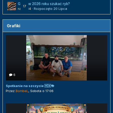
Gdzie w 2026 roku szukać ryb?
17
radek84
· Rozpoczęto
20 Lipca
Grafiki
6
Spotkanie na szczycie 🇲🇼🍻
Przez
BombeL
,
Sobota o 17:06