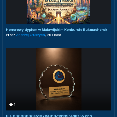
Honorowy dyplom w Malawijskim Konkursie Bukmacherskim :)
Przez
Andrzej Głuszyca
,
26 Lipca
1
file_00000000c51071f4810c19139bedb755.png