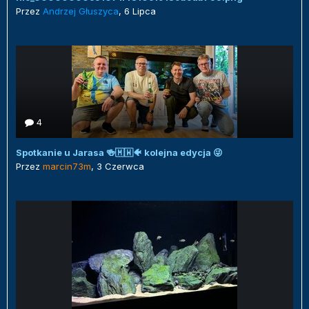
Przez
Andrzej Głuszyca
,
6 Lipca
4
Spotkanie u Jarasa 🍻🇲🇼🐠 kolejna edycja 😜
Przez
marcin73m
,
3 Czerwca