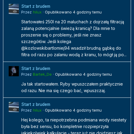
Start z brudem
Przez
hilux
·
Opublikowano
4 godziny temu
Startowałeś 250l na 20 maluchach z dojrzałą filtracją
zalaną potencjalnie świeżą kranicą? Dla mnie to
proszenie się o problemy, jeśli nie znasz
szczegółów. Jeśli kolega
@kozlowskibartlomiej94 wsadził brudną gąbkę do
filtra od razu po zalaniu wodą z kranu, to mógł ją po...
Start z brudem
Przez
Bartek_De
·
Opublikowano
4 godziny temu
Ja tak startowałem. Ryby wpuszczałem praktycznie
od razu. Nie ma się czego bać, wpuszczaj.
Start z brudem
Przez
hilux
·
Opublikowano
4 godziny temu
Hej kolego, ta niepotrzebna podmiana wody niestety
była bez sensu, bo kompletnie rozpieprzyła
jakiekolwiek kalkulacje - teraz już nie dojdziesz jak