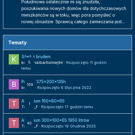
Południowa ostatecznie mi się znudziła,
poszukiwania nowych domów dla dotychczasowych
mieszkańców są w toku, więc pora pomyśleć o
nowej obsadzie. Sprawcą całego zamieszania jest...
Tematy
Start z brudem
kozlowskibartlomiej94
5
· Rozpoczęto
11 godzin
temu
Projekt 375x200x135h
109
bojack
· Rozpoczęto
6 Stycznia 2022
Akwarium 160x80x65
1
Tomek_F
· Rozpoczęto
17 godzin temu
Akwarium 300x100x65 1950 litrów
40
Tomek_F
· Rozpoczęto
19 Grudnia 2025