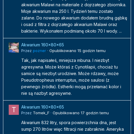
akwarium Malawi na materiale z dojrzałego zbiornika.
Moje akwarium ma 250 l. Tydzień temu zostało
zalane. Do nowego akwarium dodałem brudną gąbkę
i osad z filtra z dojrzałego akwarium Malawi oraz
bakterie. Wykonałem podmianę około 70 l wody. ...
Akwarium 160x80x65
Przez
pozner
·
Opublikowano
15 godzin temu
Tak, jak napisałeś, mniejsza mbuna. I niezbyt
agresywna. Może któraś z Cynotilapii, chociaż tu
samice są niezbyt urodziwe. Może rdzawy, może
Pseudotropheus interruptus, może saulosi (z
pewnego źródła). Estherki mogą przełamać kolor i
nie są nazbyt agresywne.
Akwarium 160x80x65
Przez
Tomek_F
·
Opublikowano
17 godzin temu
Akwarium 832 litry, spora powierzchnia dna, jest
sump 270 litrów więc filtracji nie zabraknie. Ameryka