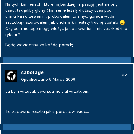
Na tych kamienach, które najbardziej mi pasują, jest zielony
osad, tak jakby glony ( kamienie leżały dłuższy czas pod
chmurka i drzewami ), próbowałem to zmyć, goraca woda i
szczotką ( szorowałem jak cholera ), niestety trochę zostało
.
Czy pomimo tego mogę włożyć je do akwarium i nie zaszkodzi to
rybom ?
Będę wdzieczny za każdą poradę.
sabotage
#2
Opublikowano
9 Marca 2009
Ja bym wrzucal, ewentualnie zlal wrzatkiem.
To zapewne resztki jakis porostow, wiec...