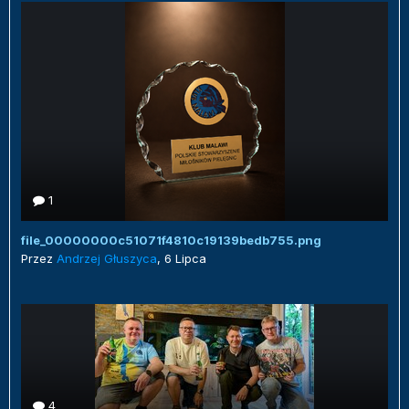
1
file_00000000c51071f4810c19139bedb755.png
Przez
Andrzej Głuszyca
,
6 Lipca
4