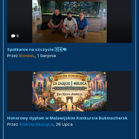
6
Spotkanie na szczycie 🇲🇼🍻
Przez
BombeL
,
1 Sierpnia
Honorowy dyplom w Malawijskim Konkursie Bukmacherskim :)
Przez
Andrzej Głuszyca
,
26 Lipca