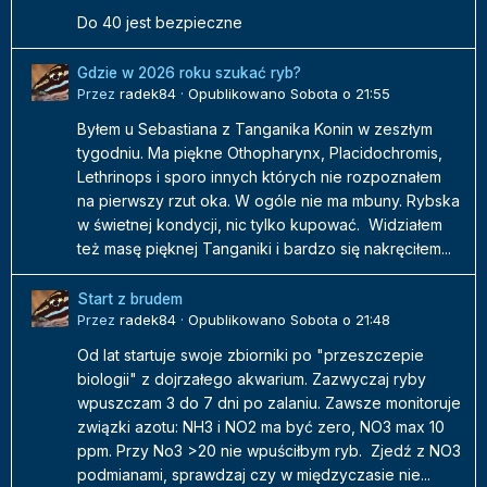
Do 40 jest bezpieczne
Gdzie w 2026 roku szukać ryb?
Przez
radek84
·
Opublikowano
Sobota o 21:55
Byłem u Sebastiana z Tanganika Konin w zeszłym
tygodniu. Ma piękne Othopharynx, Placidochromis,
Lethrinops i sporo innych których nie rozpoznałem
na pierwszy rzut oka. W ogóle nie ma mbuny. Rybska
w świetnej kondycji, nic tylko kupować. Widziałem
też masę pięknej Tanganiki i bardzo się nakręciłem...
Start z brudem
Przez
radek84
·
Opublikowano
Sobota o 21:48
Od lat startuje swoje zbiorniki po "przeszczepie
biologii" z dojrzałego akwarium. Zazwyczaj ryby
wpuszczam 3 do 7 dni po zalaniu. Zawsze monitoruje
związki azotu: NH3 i NO2 ma być zero, NO3 max 10
ppm. Przy No3 >20 nie wpuściłbym ryb. Zjedź z NO3
podmianami, sprawdzaj czy w międzyczasie nie...