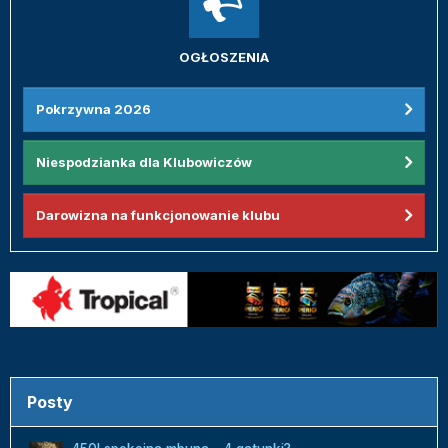
OGŁOSZENIA
Pokrzywna 2026
Niespodzianka dla Klubowiczów
Darowizna na funkcjonowanie klubu
Posty