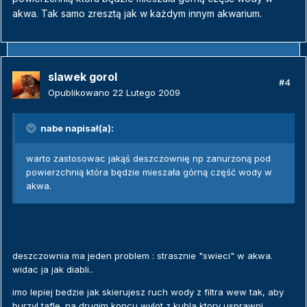
akwa. Tak samo zresztą jak w każdym innym akwarium.
slawek gorol
#4
Opublikowano
22 Lutego 2009
nabe napisał(a):
warto zastosowac jakąś deszczownię np zanurzoną pod
powierzchnią która będzie mieszała górną część wody w
akwa.
deszczownia ma jeden problem : strasznie "swieci" w akwa.
widac ja jak diabli..
imo lepiej bedzie jak skierujesz ruch wody z filtra wew tak, aby
burzyl tafle. na drugim koncu wylot z kubla ktory usprawni