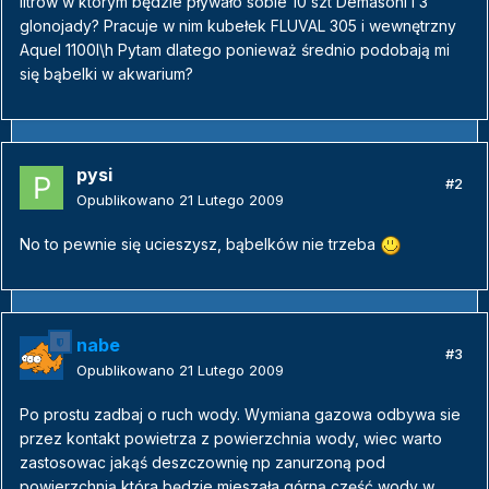
litrów w którym będzie pływało sobie 10 szt Demasoni i 3
glonojady? Pracuje w nim kubełek FLUVAL 305 i wewnętrzny
Aquel 1100l\h Pytam dlatego ponieważ średnio podobają mi
się bąbelki w akwarium?
pysi
#2
Opublikowano
21 Lutego 2009
No to pewnie się ucieszysz, bąbelków nie trzeba
nabe
#3
Opublikowano
21 Lutego 2009
Po prostu zadbaj o ruch wody. Wymiana gazowa odbywa sie
przez kontakt powietrza z powierzchnia wody, wiec warto
zastosowac jakąś deszczownię np zanurzoną pod
powierzchnią która będzie mieszała górną część wody w