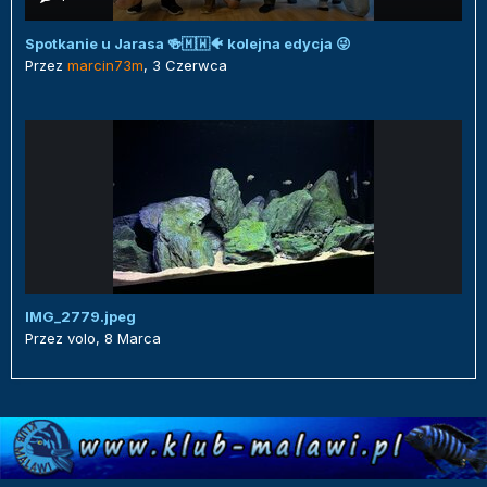
Spotkanie u Jarasa 🍻🇲🇼🐠 kolejna edycja 😜
Przez
marcin73m
,
3 Czerwca
IMG_2779.jpeg
Przez
volo
,
8 Marca