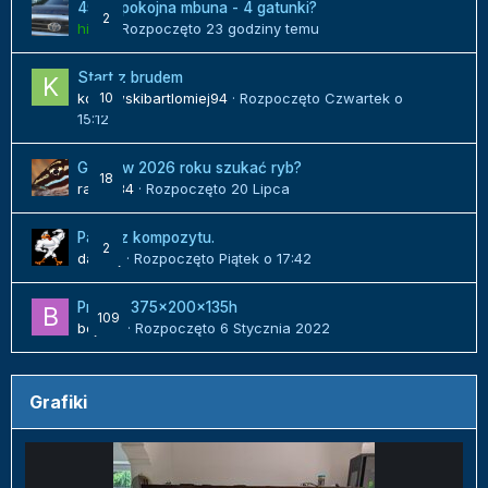
450l spokojna mbuna - 4 gatunki?
2
hilux
· Rozpoczęto
23 godziny temu
Start z brudem
kozlowskibartlomiej94
10
· Rozpoczęto
Czwartek o
15:12
Gdzie w 2026 roku szukać ryb?
18
radek84
· Rozpoczęto
20 Lipca
Panel z kompozytu.
2
danielj
· Rozpoczęto
Piątek o 17:42
Projekt 375x200x135h
109
bojack
· Rozpoczęto
6 Stycznia 2022
Grafiki