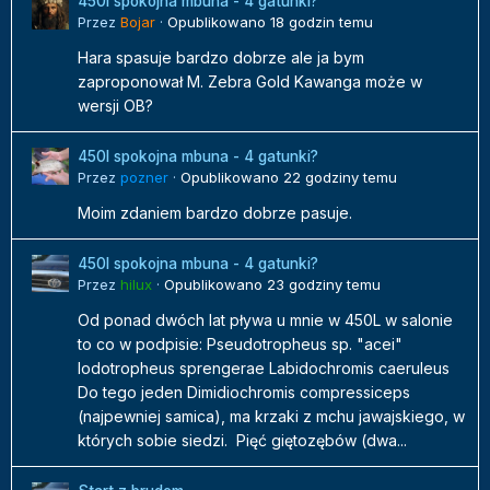
450l spokojna mbuna - 4 gatunki?
Przez
Bojar
·
Opublikowano
18 godzin temu
Hara spasuje bardzo dobrze ale ja bym
zaproponował M. Zebra Gold Kawanga może w
wersji OB?
450l spokojna mbuna - 4 gatunki?
Przez
pozner
·
Opublikowano
22 godziny temu
Moim zdaniem bardzo dobrze pasuje.
450l spokojna mbuna - 4 gatunki?
Przez
hilux
·
Opublikowano
23 godziny temu
Od ponad dwóch lat pływa u mnie w 450L w salonie
to co w podpisie: Pseudotropheus sp. "acei"
Iodotropheus sprengerae Labidochromis caeruleus
Do tego jeden Dimidiochromis compressiceps
(najpewniej samica), ma krzaki z mchu jawajskiego, w
których sobie siedzi. Pięć giętozębów (dwa...