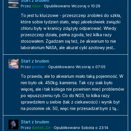
Start z brudem
Przez
hilux
·
Opublikowano
Wczoraj o 10:29
To jest tu kluczowe - przeszczep zrobiłeś do szkła,
które sobie tydzień stało, więc jakiekolwiek związki
chloru były w kranicy zdążyły odparować. Wtedy
przeszczep działa, pełna zgoda, też kilka razy
stosowałem. Zgadzam się też, że akwarium to nie
laboratorium NASA, ale akurat cykl azotowy jest...
Start z brudem
Przez
pozner
·
Opublikowano
Wczoraj o 07:05
To prawda, ale to akwarium miało taką pojemność. W
nim było ok. 450kg. kamienia. Tak czy siak było
więcej, ale i tak kolega nie powinien mieć problemów
po wpuszczeniu ryb. Co do NO3, to kilka razy
sprawdziłem u siebie (tak z ciekawości) i wynik był
na poziomie ok. 50, więc nie przesadzał bym z tą...
Start z brudem
Przez
Bartek_De
·
Opublikowano
Sobota o 23:14