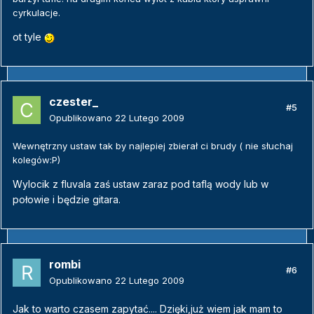
cyrkulacje.
ot tyle
czester_
#5
Opublikowano
22 Lutego 2009
Wewnętrzny ustaw tak by najlepiej zbierał ci brudy ( nie słuchaj
kolegów:P)
Wylocik z fluvala zaś ustaw zaraz pod taflą wody lub w
połowie i będzie gitara.
rombi
#6
Opublikowano
22 Lutego 2009
Jak to warto czasem zapytać.... Dzięki,już wiem jak mam to