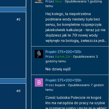
Przez
hilux
·
Opublikowano
1 godzinę
temu
Hej kolego, ta niepotrzebna
podmiana wody niestety była bez
#2
sensu, bo kompletnie rozpieprzyła
jakiekolwiek kalkulacje - teraz już nie
dojdziesz jak te 70l nowej wody
wpłynęło na biologię, zwłaszcza jeśli...
Projekt 375x200x135h
Przez
Bartek_De
·
Opublikowano
3
godziny temu
Nie dziwię się🤣
Projekt 375x200x135h
Przez
bojack
·
Opublikowano
7 godzin
temu
#3
Cześć ludziska Polecicie mi kogoś
kto ma narzędzia do pracy na szybie
w rozmiarze jumbo i moze mi ją wkleić