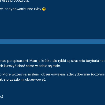
wszą propozycją...
bym zedydowanie inne ryby
nad perspicaxami. Mam je krótko ale rybki są strasznie terytorialne
ich kurczyć choć same w sobie są male.
ryb które wcześniej miałem i obserwowałem. Zdecydowanie (oczywis
akie przyszło mi obserwować.
y;)