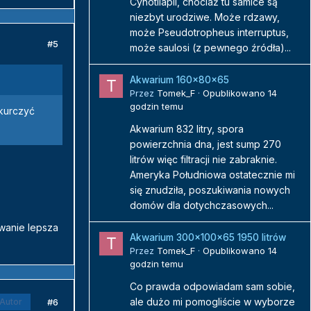
Cynotilapii, chociaż tu samice są
niezbyt urodziwe. Może rdzawy,
może Pseudotropheus interruptus,
#5
może saulosi (z pewnego źródła)...
Akwarium 160x80x65
Przez
Tomek_F
·
Opublikowano
14
godzin temu
 kurczyć
Akwarium 832 litry, spora
powierzchnia dna, jest sump 270
litrów więc filtracji nie zabraknie.
Ameryka Południowa ostatecznie mi
się znudziła, poszukiwania nowych
domów dla dotychczasowych...
owanie lepsza
Akwarium 300x100x65 1950 litrów
Przez
Tomek_F
·
Opublikowano
14
godzin temu
Co prawda odpowiadam sam sobie,
ale dużo mi pomogliście w wyborze
#6
Autor