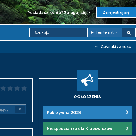
Zarejestruj się
Posiadasz konto? Zaloguj się
Ten temat
Cała aktywność
OGŁOSZENIA
jący
0
Pokrzywna 2026
Niespodzianka dla Klubowiczów