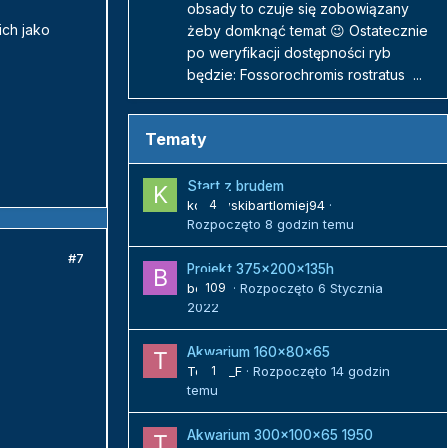
obsady to czuje się zobowiązany
ich jako
żeby domknąć temat 😉 Ostatecznie
po weryfikacji dostępności ryb
będzie: Fossorochromis rostratus ...
Tematy
Start z brudem
kozlowskibartlomiej94
4
·
Rozpoczęto
8 godzin temu
#7
Projekt 375x200x135h
bojack
109
· Rozpoczęto
6 Stycznia
2022
Akwarium 160x80x65
Tomek_F
1
· Rozpoczęto
14 godzin
temu
Akwarium 300x100x65 1950