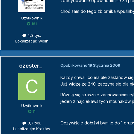
zdecydowanie opowiadam się za pier
choć sam do tego zbiornika wpuślił
Użytkownik
161
4,3 tys.
Lokalizacja: Wolin
czester_
Opublikowano
19 Stycznia 2009
Każdy chwali co ma ale zastanów się 
Już widzę ze 240l zaczyna sie dla n
Różnią się strasznie zachowaniami 
jeden z najciekawszych mbunaków j
Użytkownik
11
Oczywiście dołożył bym je do 1 grup
3,7 tys.
Lokalizacja: Kraków