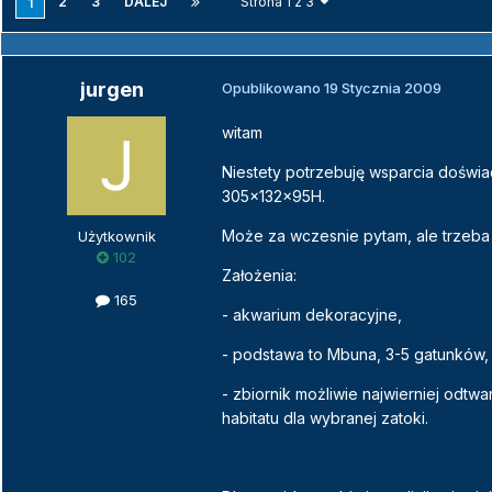
2
3
DALEJ
Strona 1 z 3
1
jurgen
Opublikowano
19 Stycznia 2009
witam
Niestety potrzebuję wsparcia doświ
305x132x95H.
Może za wczesnie pytam, ale trzeba
Użytkownik
102
Założenia:
165
- akwarium dekoracyjne,
- podstawa to Mbuna, 3-5 gatunków,
- zbiornik możliwie najwierniej odt
habitatu dla wybranej zatoki.