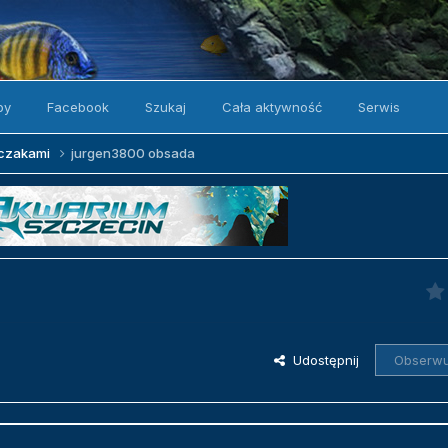
by
Facebook
Szukaj
Cała aktywność
Serwis
zczakami
jurgen3800 obsada
Udostępnij
Obserwu