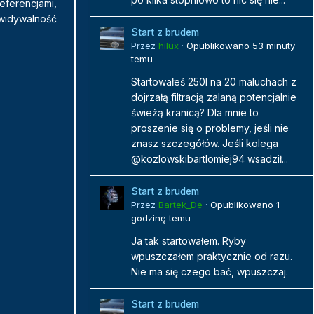
referencjami,
ewidywalność
Start z brudem
Przez
hilux
·
Opublikowano
53 minuty
temu
Startowałeś 250l na 20 maluchach z
dojrzałą filtracją zalaną potencjalnie
świeżą kranicą? Dla mnie to
proszenie się o problemy, jeśli nie
znasz szczegółów. Jeśli kolega
@kozlowskibartlomiej94 wsadził...
Start z brudem
Przez
Bartek_De
·
Opublikowano
1
godzinę temu
Ja tak startowałem. Ryby
wpuszczałem praktycznie od razu.
Nie ma się czego bać, wpuszczaj.
Start z brudem