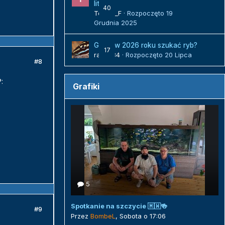
litrów
40
Tomek_F
· Rozpoczęto
19
Grudnia 2025
Gdzie w 2026 roku szukać ryb?
17
radek84
· Rozpoczęto
20 Lipca
#8
:
Grafiki
5
Spotkanie na szczycie 🇲🇼🍻
#9
Przez
BombeL
,
Sobota o 17:06