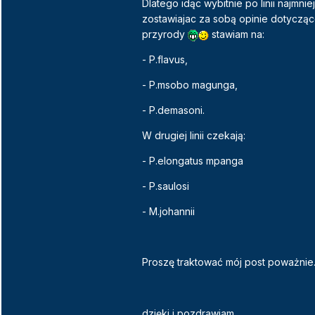
Dlatego idąc wybitnie po linii najmn
zostawiajac za sobą opinie dotyczą
przyrody
stawiam na:
- P.flavus,
- P.msobo magunga,
- P.demasoni.
W drugiej linii czekają:
- P.elongatus mpanga
- P.saulosi
- M.johannii
Proszę traktować mój post poważnie
dzięki i pozdrawiam