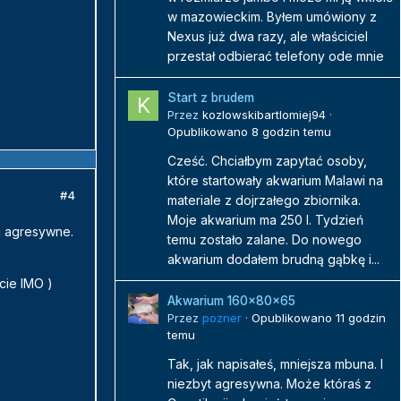
w mazowieckim. Byłem umówiony z
Nexus już dwa razy, ale właściciel
przestał odbierać telefony ode mnie
Start z brudem
Przez
kozlowskibartlomiej94
·
Opublikowano
8 godzin temu
Cześć. Chciałbym zapytać osoby,
które startowały akwarium Malawi na
#4
materiale z dojrzałego zbiornika.
Moje akwarium ma 250 l. Tydzień
 i agresywne.
temu zostało zalane. Do nowego
akwarium dodałem brudną gąbkę i...
cie IMO )
Akwarium 160x80x65
Przez
pozner
·
Opublikowano
11 godzin
temu
Tak, jak napisałeś, mniejsza mbuna. I
niezbyt agresywna. Może któraś z