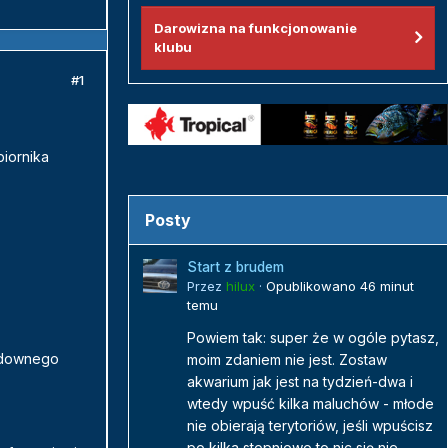
Darowizna na funkcjonowanie
klubu
#1
iornika
Posty
Start z brudem
Przez
hilux
·
Opublikowano
46 minut
temu
Powiem tak: super że w ogóle pytasz,
cudownego
moim zdaniem nie jest. Zostaw
akwarium jak jest na tydzień-dwa i
wtedy wpuść kilka maluchów - młode
nie obierają terytoriów, jeśli wpuścisz
po kilka stopniowo to nic się nie...