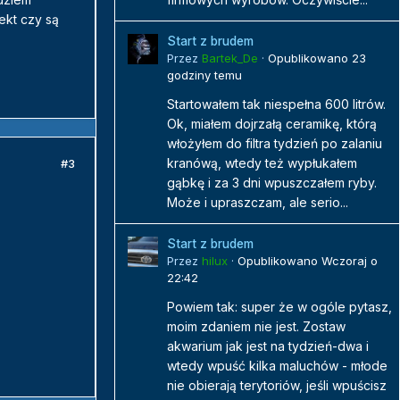
ekt czy są
Start z brudem
Przez
Bartek_De
·
Opublikowano
23
godziny temu
Startowałem tak niespełna 600 litrów.
Ok, miałem dojrzałą ceramikę, którą
włożyłem do filtra tydzień po zalaniu
kranówą, wtedy też wypłukałem
#3
gąbkę i za 3 dni wpuszczałem ryby.
Może i upraszczam, ale serio...
Start z brudem
Przez
hilux
·
Opublikowano
Wczoraj o
22:42
Powiem tak: super że w ogóle pytasz,
moim zdaniem nie jest. Zostaw
akwarium jak jest na tydzień-dwa i
wtedy wpuść kilka maluchów - młode
nie obierają terytoriów, jeśli wpuścisz