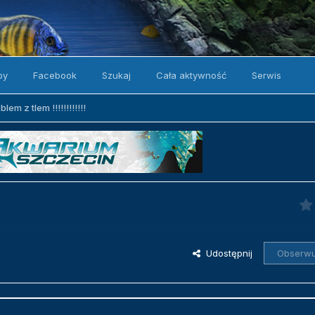
by
Facebook
Szukaj
Cała aktywność
Serwis
blem z tlem !!!!!!!!!!!!
Udostępnij
Obserwu