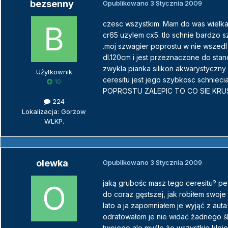
bezsenny
Opublikowano
3 Stycznia 2009
czesc wszystkim. Mam do was wielka p
cr65 uzylem cx5. tlo schnie bardzo sz
.moj szwagier poprostu w nie wszedl 
dl.120cm i jest przeznaczone do sta
zwykla pianka silikon akwarystyczny n
Użytkownik
ceresitu jest jego szybkosc schniec
10
POPROSTU ZALEPIC TO CO SIE KRUS
224
Lokalizacja: Gorzow
WLKP.
olewka
Opublikowano
3 Stycznia 2009
jaką grubośc masz tego ceresitu? pe
do coraz gęstszej, jak robiłem swoje
lato a ja zapomniałem je wyjąć z auta
odratowałem je nie widać żadnego śl
twojego ale myśle że wszystkie kleje