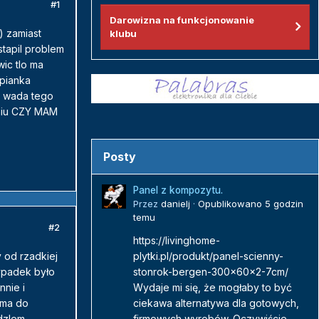
#1
Darowizna na funkcjonowanie
) zamiast
klubu
stapil problem
wic tlo ma
 pianka
na wada tego
aniu CZY MAM
Posty
Panel z kompozytu.
Przez
danielj
·
Opublikowano
5 godzin
temu
#2
https://livinghome-
 od rzadkiej
plytki.pl/produkt/panel-scienny-
wypadek było
stonrok-bergen-300x60x2-7cm/
nnie i
Wydaje mi się, że mogłaby to być
 ma do
ciekawa alternatywa dla gotowych,
ędzlem
firmowych wyrobów. Oczywiście...