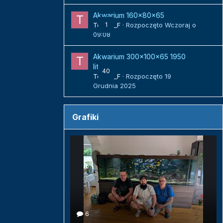
Akwarium 160x80x65
Tomek_F
1
· Rozpoczęto
Wczoraj o
09:08
Akwarium 300x100x65 1950
litrów
40
Tomek_F
· Rozpoczęto
19
Grudnia 2025
Grafiki
6