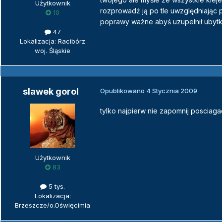
Użytkownik
rozprowadż ją po tle uwzględniając p
10
poprawy ważne abyś uzupełnił ubytk
47
Lokalizacja: Racibórz
woj. Śląskie
slawek gorol
Opublikowano
4 Stycznia 2009
tylko najpierw nie zapomnij posciagac
Użytkownik
83
5 tys.
Lokalizacja:
Brzeszcze/o.Oświęcimia