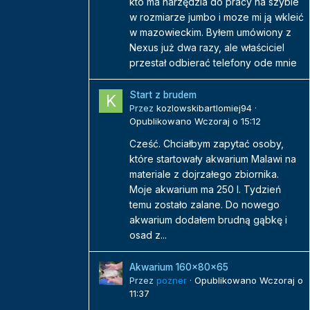
kto ma narzędzia do pracy na szybie
w rozmiarze jumbo i moze mi ją wkleić
w mazowieckim. Byłem umówiony z
Nexus już dwa razy, ale właściciel
przestał odbierać telefony ode mnie
Start z brudem
Przez
kozlowskibartlomiej94
·
Opublikowano
Wczoraj o 15:12
Cześć. Chciałbym zapytać osoby,
które startowały akwarium Malawi na
materiale z dojrzałego zbiornika.
Moje akwarium ma 250 l. Tydzień
temu zostało zalane. Do nowego
akwarium dodałem brudną gąbkę i
osad z...
Akwarium 160x80x65
Przez
pozner
·
Opublikowano
Wczoraj o
11:37