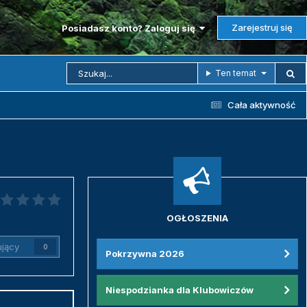
Zarejestruj się
Posiadasz konto? Zaloguj się
Ten temat
Cała aktywność
OGŁOSZENIA
jący
0
Pokrzywna 2026
Niespodzianka dla Klubowiczów