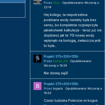
Przez
hilux
·
Opublikowano
Wczoraj o
22:14
Hej kolego, ta niepotrzebna
podmiana wody niestety była bez
sensu, bo kompletnie rozpieprzyła
jakiekolwiek kalkulacje - teraz już nie
dojdziesz jak te 70l nowej wody
wpłynęło na biologię, zwłaszcza jeśli
to była...
Projekt 375x200x135h
Przez
Bartek_De
·
Opublikowano
Wczoraj o 19:29
Nie dziwię się🤣
Projekt 375x200x135h
Przez
bojack
·
Opublikowano
Wczoraj o
16:02
Cześć ludziska Polecicie mi kogoś