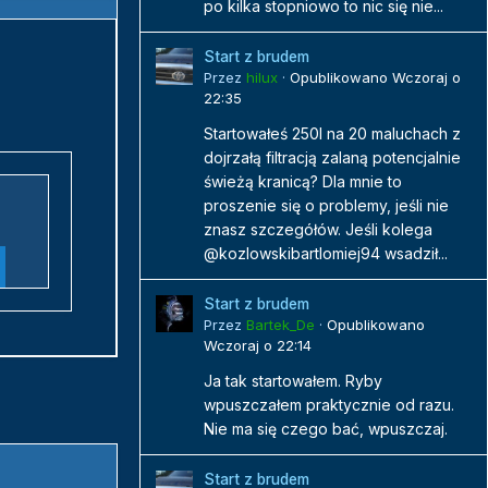
po kilka stopniowo to nic się nie...
Start z brudem
Przez
hilux
·
Opublikowano
Wczoraj o
22:35
Startowałeś 250l na 20 maluchach z
dojrzałą filtracją zalaną potencjalnie
świeżą kranicą? Dla mnie to
proszenie się o problemy, jeśli nie
znasz szczegółów. Jeśli kolega
@kozlowskibartlomiej94 wsadził...
Start z brudem
Przez
Bartek_De
·
Opublikowano
Wczoraj o 22:14
Ja tak startowałem. Ryby
wpuszczałem praktycznie od razu.
Nie ma się czego bać, wpuszczaj.
Start z brudem