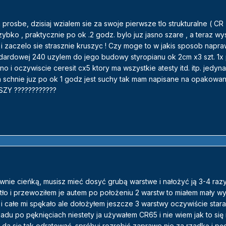
rosbe, dzisiaj wzialem sie za swoje pierwsze tlo strukturalne ( CR 
ybko , praktycznie po ok .2 godz. bylo juz jasno szare , a teraz wy
i zaczelo sie strasznie kruszyc ! Czy moge to w jakis sposob napra
ndardowej 240 uzylem do jego budowy styropianu ok 2cm x3 szt. 1x
o i oczywiscie ceresit cx5 ktory ma wszystkie atesty itd. itp. jedy
ia schnie juz po ok 1 godz jest suchy tak mam napisane na opakow
ZY ????????????
wnie cieńką, musisz mieć dosyć grubą warstwe i nałożyć ją 3-4 razy
 tło i przewoziłem je autem po położeniu 2 warstw to miałem mały 
 i całe mi spękało ale dołożyłem jeszcze 3 warstwy oczywiście stara
adu po pęknięciach niestety ja używałem CR65 i nie wiem jak to się
 da się tak odratować. spróbuj rozrobić zaprawe nie za rzadką i p