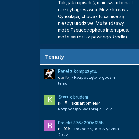
Tak, jak napisałeś, mniejsza mbuna. I
niezbyt agresywna. Może któraś z
Cynotilapii, chociaż tu samice są
niezbyt urodziwe. Może rdzawy,
może Pseudotropheus interruptus,
może saulosi (z pewnego źródła)...
Tematy
Panel z kompozytu.
danielj
0
· Rozpoczęto
5 godzin
temu
Start z brudem
kozlowskibartlomiej94
5
·
Rozpoczęto
Wczoraj o 15:12
Projekt 375x200x135h
bojack
109
· Rozpoczęto
6 Stycznia
2022