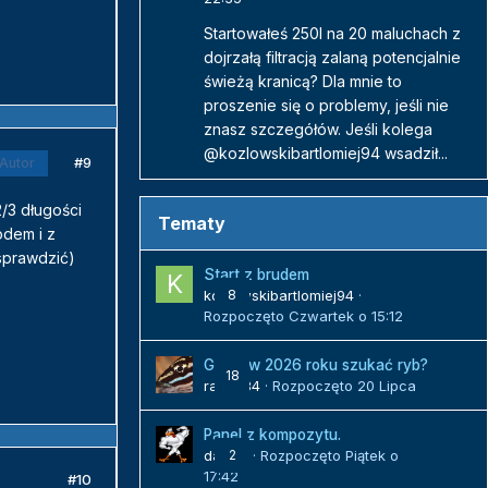
Startowałeś 250l na 20 maluchach z
dojrzałą filtracją zalaną potencjalnie
świeżą kranicą? Dla mnie to
proszenie się o problemy, jeśli nie
znasz szczegółów. Jeśli kolega
@kozlowskibartlomiej94 wsadził...
#9
Autor
2/3 długości
Tematy
odem i z
 sprawdzić)
Start z brudem
kozlowskibartlomiej94
8
·
Rozpoczęto
Czwartek o 15:12
Gdzie w 2026 roku szukać ryb?
18
radek84
· Rozpoczęto
20 Lipca
Panel z kompozytu.
danielj
2
· Rozpoczęto
Piątek o
17:42
#10