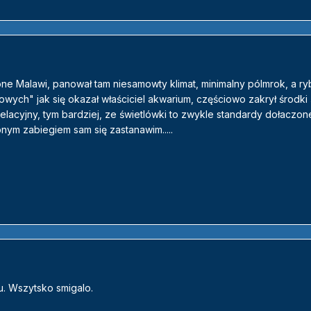
ne Malawi, panował tam niesamowty klimat, minimalny pólmrok, a ry
wych" jak się okazał właściciel akwarium, częściowo zakrył środki
elacyjny, tym bardziej, ze świetlówki to zwykle standardy dołaczon
nym zabiegiem sam się zastanawim.....
ku. Wszytsko smigalo.