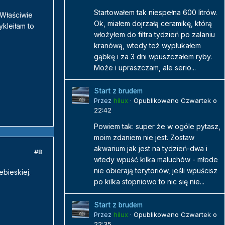
Startowałem tak niespełna 600 litrów.
 Właściwie
Ok, miałem dojrzałą ceramikę, którą
ykleiłam to
włożyłem do filtra tydzień po zalaniu
kranówą, wtedy też wypłukałem
gąbkę i za 3 dni wpuszczałem ryby.
Może i upraszczam, ale serio...
Start z brudem
Przez
hilux
·
Opublikowano
Czwartek o
22:42
Powiem tak: super że w ogóle pytasz,
moim zdaniem nie jest. Zostaw
akwarium jak jest na tydzień-dwa i
#8
wtedy wpuść kilka maluchów - młode
nie obierają terytoriów, jeśli wpuścisz
ebieskiej.
po kilka stopniowo to nic się nie...
Start z brudem
Przez
hilux
·
Opublikowano
Czwartek o
22:35