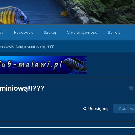
by
Facebook
Szukaj
Cała aktywność
Serwis
tlówki folią aluminiową!!???
uminiową!!???
Udostępnij
Obserwu