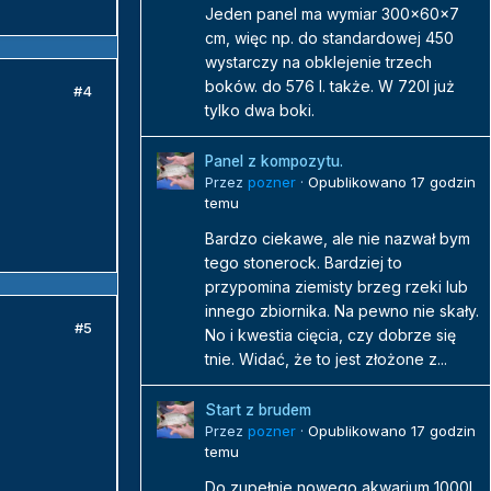
Jeden panel ma wymiar 300x60x7
cm, więc np. do standardowej 450
wystarczy na obklejenie trzech
boków. do 576 l. także. W 720l już
#4
tylko dwa boki.
Panel z kompozytu.
Przez
pozner
·
Opublikowano
17 godzin
temu
Bardzo ciekawe, ale nie nazwał bym
tego stonerock. Bardziej to
przypomina ziemisty brzeg rzeki lub
innego zbiornika. Na pewno nie skały.
#5
No i kwestia cięcia, czy dobrze się
tnie. Widać, że to jest złożone z...
Start z brudem
Przez
pozner
·
Opublikowano
17 godzin
temu
Do zupełnie nowego akwarium 1000l.