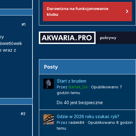
Darowizna na funkcjonowanie
klubu
#1
by
 świetlówek
e wraz z
Posty
Start z brudem
Przez
Bartek_De
·
Opublikowano
7
godzin temu
Do 40 jest bezpieczne
#2
Gdzie w 2026 roku szukać ryb?
Przez
radek84
·
Opublikowano
8 godzin
temu