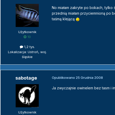
No miałam zakryte po bokach, tylko ś
przednią miałam przyciemnioną po bok
taśmą klejącą
Użytkownik
10
1,2 tys.
Lokalizacja: Ustroń, woj.
śląskie
sabotage
Opublikowano
25 Grudnia 2008
Ja zwyczajnie owinelem bez tasm i inn
Użytkownik