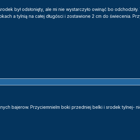
rodek był odsłonięty, ale mi nie wystarczyło owinąć bo odchodziły.
ach a tylnią na całej długósci i zostawione 2 cm do świecenia. Prz
ych bajerow. Przyciemnielm boki przedniej belki i srodek tylnej- ni