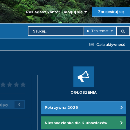
Zarejestruj się
Posiadasz konto? Zaloguj się
Ten temat
Cała aktywność
OGŁOSZENIA
jący
0
Pokrzywna 2026
Niespodzianka dla Klubowiczów