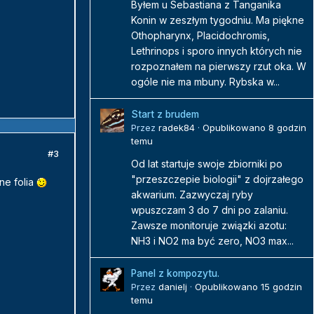
Byłem u Sebastiana z Tanganika
Konin w zeszłym tygodniu. Ma piękne
Othopharynx, Placidochromis,
Lethrinops i sporo innych których nie
rozpoznałem na pierwszy rzut oka. W
ogóle nie ma mbuny. Rybska w...
Start z brudem
Przez
radek84
·
Opublikowano
8 godzin
temu
#3
Od lat startuje swoje zbiorniki po
"przeszczepie biologii" z dojrzałego
ne folia
akwarium. Zazwyczaj ryby
wpuszczam 3 do 7 dni po zalaniu.
Zawsze monitoruje związki azotu:
NH3 i NO2 ma być zero, NO3 max...
Panel z kompozytu.
Przez
danielj
·
Opublikowano
15 godzin
temu