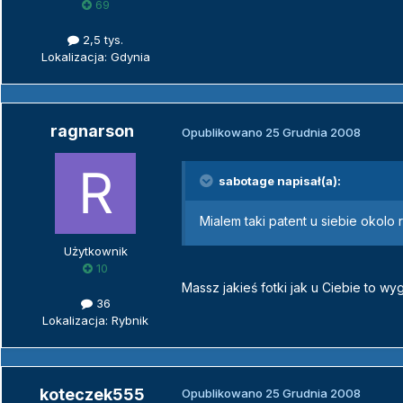
69
2,5 tys.
Lokalizacja: Gdynia
ragnarson
Opublikowano
25 Grudnia 2008
sabotage napisał(a):
Mialem taki patent u siebie okolo
Użytkownik
10
Massz jakieś fotki jak u Ciebie to w
36
Lokalizacja: Rybnik
koteczek555
Opublikowano
25 Grudnia 2008