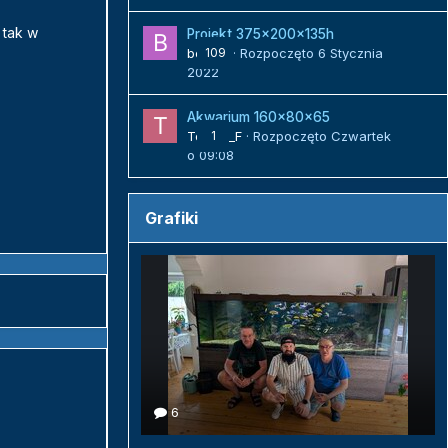
 tak w
Projekt 375x200x135h
bojack
109
· Rozpoczęto
6 Stycznia
2022
Akwarium 160x80x65
Tomek_F
1
· Rozpoczęto
Czwartek
o 09:08
Grafiki
6