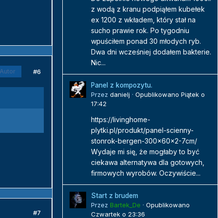
z wodą z kranu podpiąłem kubełek
ex 1200 z wkładem, który stał na
sucho prawie rok. Po tygodniu
wpuściłem ponad 30 młodych ryb.
Dwa dni wcześniej dodałem bakterie.
Nic...
#6
Autor
Panel z kompozytu.
Przez
danielj
·
Opublikowano
Piątek o
17:42
https://livinghome-
plytki.pl/produkt/panel-scienny-
stonrok-bergen-300x60x2-7cm/
Wydaje mi się, że mogłaby to być
ciekawa alternatywa dla gotowych,
firmowych wyrobów. Oczywiście...
Start z brudem
Przez
Bartek_De
·
Opublikowano
#7
Czwartek o 23:36