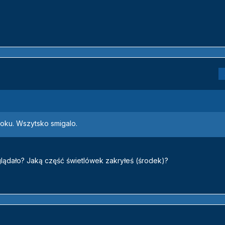
 roku. Wszytsko smigalo.
yglądało? Jaką część świetlówek zakryłeś (środek)?