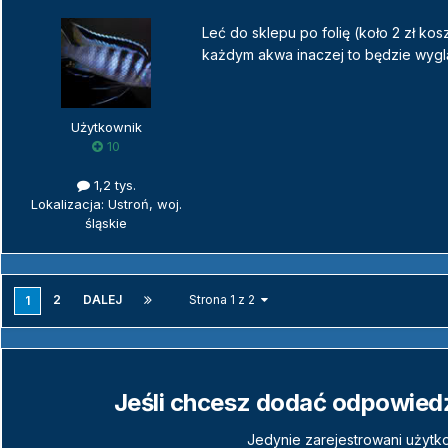
Leć do sklepu po folię (koło 2 zł kos
każdym akwa inaczej to będzie wyg
Użytkownik
10
1,2 tys.
Lokalizacja: Ustroń, woj.
śląskie
2
DALEJ
Strona 1 z 2
1
Jeśli chcesz dodać odpowiedź,
Jedynie zarejestrowani użytk