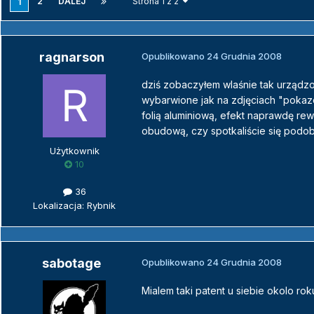
2
DALEJ
Strona 1 z 2
1
ragnarson
Opublikowano
24 Grudnia 2008
dziś zobaczyłem wlaśnie tak urządzo
wybarwione jak na zdjęciach "pokazo
folią aluminiową, efekt naprawdę rew
obudową, czy spotkaliście się podob
Użytkownik
10
36
Lokalizacja: Rybnik
sabotage
Opublikowano
24 Grudnia 2008
Mialem taki patent u siebie okolo ro