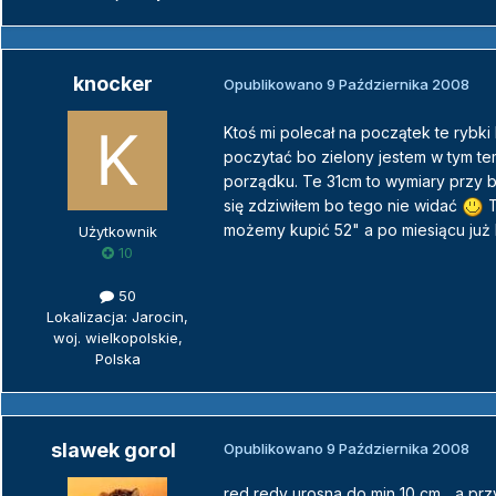
knocker
Opublikowano
9 Października 2008
Ktoś mi polecał na początek te rybk
poczytać bo zielony jestem w tym te
porządku. Te 31cm to wymiary przy b
się zdziwiłem bo tego nie widać
T
możemy kupić 52" a po miesiącu już
Użytkownik
10
50
Lokalizacja: Jarocin,
woj. wielkopolskie,
Polska
slawek gorol
Opublikowano
9 Października 2008
red redy urosna do min 10 cm... a pr