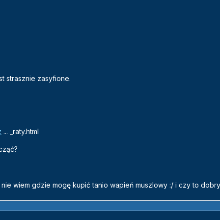
t strasznie zasyfione.
z
... _raty.html
acząć?
 nie wiem gdzie mogę kupić tanio wapień muszlowy :/ i czy to dobr