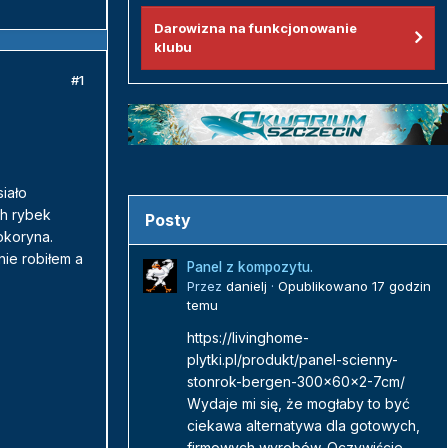
Darowizna na funkcjonowanie
klubu
#1
siało
ch rybek
Posty
tokoryna.
nie robiłem a
Panel z kompozytu.
Przez
danielj
·
Opublikowano
17 godzin
temu
https://livinghome-
plytki.pl/produkt/panel-scienny-
stonrok-bergen-300x60x2-7cm/
Wydaje mi się, że mogłaby to być
ciekawa alternatywa dla gotowych,
firmowych wyrobów. Oczywiście...