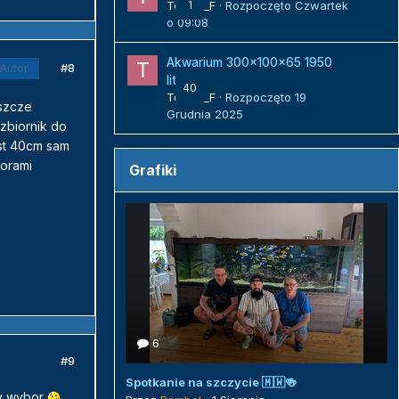
Tomek_F
1
· Rozpoczęto
Czwartek
o 09:08
Akwarium 300x100x65 1950
#8
Autor
litrów
40
Tomek_F
· Rozpoczęto
19
eszcze
Grudnia 2025
zbiornik do
est 40cm sam
zorami
Grafiki
6
#9
Spotkanie na szczycie 🇲🇼🍻
ly wybor