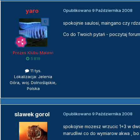
yaro
Opublikowano
9 Października 2008
spokojnie saulosi, maingano czy rdz
Co do Twoich pytań - poczytaj foru
Prezes Klubu Malawi
5 819
11 tys.
Lokalizacja: Jelenia
Góra, woj. Dolnośląskie,
Polska
slawek gorol
Opublikowano
9 Października 2008
spokojnie mozesz wrzucic 1+3 w dwoc
marudliwi co do wymiarow akwa , bo 