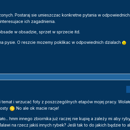
zonych. Postaraj sie umieszczac konkretne pytania w odpowiednich 
nteresujace ich zagadnienia.
 obsade w obsadzie, sprzet w sprzecie itd.
 na pysie. O reszcie mozemy poklikac w odpowiednich dzialach
i temat i wrzucać foty z poszczególnych etapów mojej pracy. Wolał
posty
No ale ok macie racje!
ło... hmm innego zbiornika już raczej nie kupię a zależy mi aby ryby
awi na rzecz jakiś innych rybek? Jeśli tak to do jakich będzie to 