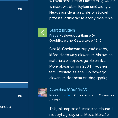
w rozmiarze jumbo i moze mi ją wkleić
w mazowieckim. Byłem umówiony z
#5
Nexus już dwa razy, ale właściciel
przestał odbierać telefony ode mnie
Start z brudem
Przez
kozlowskibartlomiej94
·
Opublikowano
Czwartek o 15:12
Cześć. Chciałbym zapytać osoby,
które startowały akwarium Malawi na
materiale z dojrzałego zbiornika.
Moje akwarium ma 250 l. Tydzień
temu zostało zalane. Do nowego
akwarium dodałem brudną gąbkę i...
Akwarium 160x80x65
Przez
pozner
·
Opublikowano
Czwartek
#6
o 11:37
 bardzo
Tak, jak napisałeś, mniejsza mbuna. I
niezbyt agresywna. Może któraś z