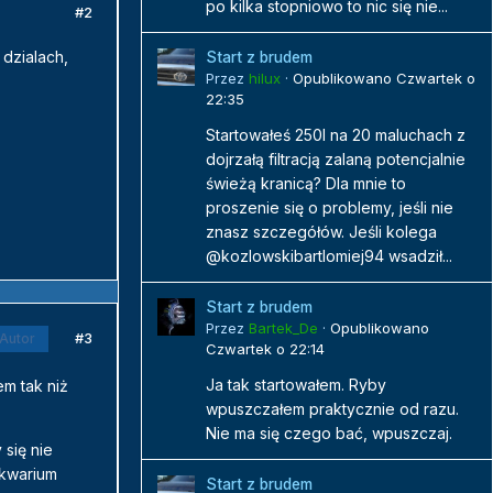
po kilka stopniowo to nic się nie...
#2
dzialach,
Start z brudem
Przez
hilux
·
Opublikowano
Czwartek o
22:35
Startowałeś 250l na 20 maluchach z
dojrzałą filtracją zalaną potencjalnie
świeżą kranicą? Dla mnie to
proszenie się o problemy, jeśli nie
znasz szczegółów. Jeśli kolega
@kozlowskibartlomiej94 wsadził...
Start z brudem
Przez
Bartek_De
·
Opublikowano
#3
Autor
Czwartek o 22:14
Ja tak startowałem. Ryby
em tak niż
wpuszczałem praktycznie od razu.
Nie ma się czego bać, wpuszczaj.
 się nie
akwarium
Start z brudem