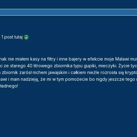
1 post tutaj
dnak nie miałem kasy na filtry i inne bajery w efekcie moje Malawi mu
 ze starego 40 litrowego zbiornika typu gupiki, mieczyki. Życie ty
 zbiornik zarósł mchem jawajskim i całkiem nieźle rozrosła się kryp
lawi i mam nadzieję, że mi w tym pomożecie bo nigdy jeszcze tego 
 ładnego!