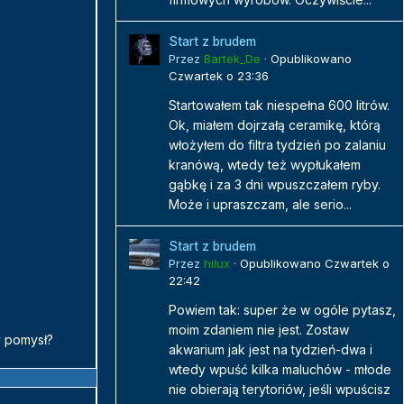
Start z brudem
Przez
Bartek_De
·
Opublikowano
Czwartek o 23:36
Startowałem tak niespełna 600 litrów.
Ok, miałem dojrzałą ceramikę, którą
włożyłem do filtra tydzień po zalaniu
kranówą, wtedy też wypłukałem
gąbkę i za 3 dni wpuszczałem ryby.
Może i upraszczam, ale serio...
Start z brudem
Przez
hilux
·
Opublikowano
Czwartek o
22:42
Powiem tak: super że w ogóle pytasz,
moim zdaniem nie jest. Zostaw
y pomysł?
akwarium jak jest na tydzień-dwa i
wtedy wpuść kilka maluchów - młode
nie obierają terytoriów, jeśli wpuścisz