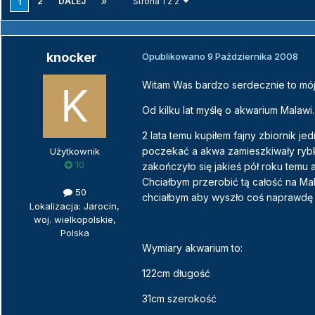
2
DALEJ
Strona 1 z 2
1
knocker
Opublikowano
9 Października 2008
Witam Was bardzo serdecznie to mój 
Od kilku lat myślę o akwarium Malawi.
2 lata temu kupiłem fajny zbiornik je
poczekać a akwa zamieszkiwały rybki
Użytkownik
10
zakończyło się jakieś pół roku temu a
Chciałbym przerobić tą całość na Ma
50
chciałbym aby wyszło coś naprawdę
Lokalizacja: Jarocin,
woj. wielkopolskie,
Polska
Wymiary akwarium to:
122cm długość
31cm szerokość