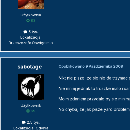
Użytkownik
83
5 tys.
Lokalizacja:
Brzeszcze/o.Oświęcimia
sabotage
Opublikowano
9 Października 2008
Nikt nie pisze, ze sie nie da trzyma
Nie mniej jednak to troszke malo i 
Moim zdaniem przydalo by sie minim
Użytkownik
No chyba, ze jak pisze yaro problem 
69
2,5 tys.
Lokalizacja: Gdynia