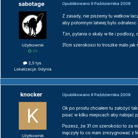
sabotage
Opublikowano
9 Października 2008
Z zasady, nie piszemy tu watkow lac
aby potomnym latwiej bylo odnalesc i
Tzn, pytania o skaly w tle i podlozy,
31cm szerokosci to troszke malo jak
Użytkownik
69
2,5 tys.
Lokalizacja: Gdynia
knocker
Opublikowano
9 Października 2008
Ok po prostu chciałem tu założyć tak
pisać w kilku miejscach aby nabijać 
Piszesz, że 31 cm szerokości to za ma
męczyły to co mam zrezygnować z Mal
Użytkownik