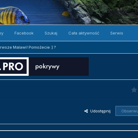
by
Facebook
Szukaj
Cała aktywność
Serwis
erwsze Malawi! Pomożecie :) ?
Udostępnij
Obserwu