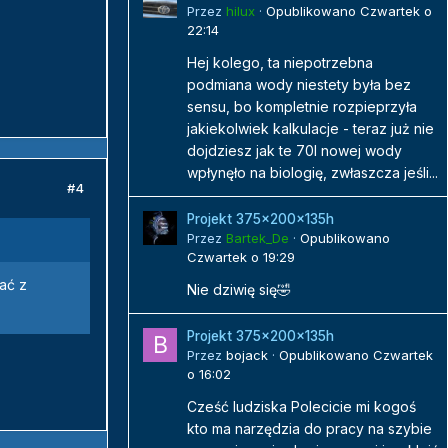
Przez
hilux
·
Opublikowano
Czwartek o
22:14
Hej kolego, ta niepotrzebna
podmiana wody niestety była bez
sensu, bo kompletnie rozpieprzyła
jakiekolwiek kalkulacje - teraz już nie
dojdziesz jak te 70l nowej wody
wpłynęło na biologię, zwłaszcza jeśli...
#4
Projekt 375x200x135h
Przez
Bartek_De
·
Opublikowano
Czwartek o 19:29
ać z
Nie dziwię się🤣
Projekt 375x200x135h
Przez
bojack
·
Opublikowano
Czwartek
o 16:02
Cześć ludziska Polecicie mi kogoś
kto ma narzędzia do pracy na szybie