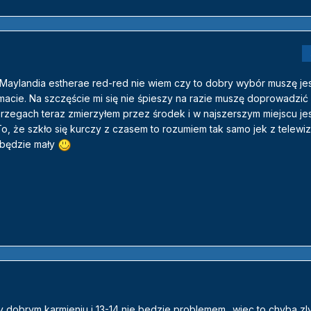
i Maylandia estherae red-red nie wiem czy to dobry wybór muszę j
macie. Na szczęście mi się nie śpieszy na razie muszę doprowadzić 
rzegach teraz zmierzyłem przez środek i w najszerszym miejscu j
o, że szkło się kurczy z czasem to rozumiem tak samo jek z telewi
 będzie mały
zy dobrym karmieniu i 13-14 nie bedzie problemem.. wiec to chyba z