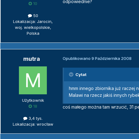
odpowiednie?
10
50
Lokalizacja: Jarocin,
woj. wielkopolskie,
Polska
mutra
Opublikowano
9 Października 2008
Cytat
hmm innego zbiornika już raczej 
Malawi na rzecz jakiś innych rybe
Użytkownik
18
coś małego można tam wrzucić, 31 pe
3,4 tys.
Lokalizacja: wrocław