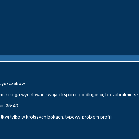
c pyszczakow.
samce moga wycelowac swoja ekspanje po dlugosci, bo zabraknie sz
um 35-40.
tkwi tylko w krotszych bokach, typowy problem profili.