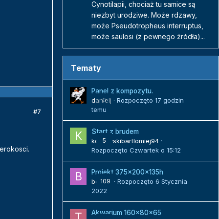
Cynotilapii, chociaż tu samice są
niezbyt urodziwe. Może rdzawy,
może Pseudotropheus interruptus,
może saulosi (z pewnego źródła)...
Tematy
Panel z kompozytu.
danielj
0
· Rozpoczęto
17 godzin
temu
#7
Start z brudem
kozlowskibartlomiej94
5
·
erokosci.
Rozpoczęto
Czwartek o 15:12
Projekt 375x200x135h
bojack
109
· Rozpoczęto
6 Stycznia
2022
Akwarium 160x80x65