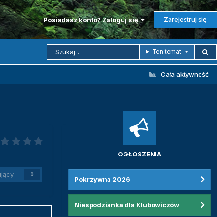
Zarejestruj się
Posiadasz konto? Zaloguj się
Ten temat
Cała aktywność
OGŁOSZENIA
jący
0
Pokrzywna 2026
Niespodzianka dla Klubowiczów