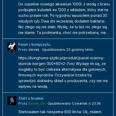
Do zupełnie nowego akwarium 1000l. z wodą z kranu
podpiąłem kubełek ex 1200 z wkładem, który stał na
sucho prawie rok. Po tygodniu wpuściłem ponad 30
młodych ryb. Dwa dni wcześniej dodałem bakterie.
Nic złego się nie stało. Myślę, że tu też nic złego się
nie stanie. Ta podmianka, choć nie potrzebana, nie...
Panel z kompozytu.
Przez
danielj
·
Opublikowano
23 godziny temu
https://livinghome-plytki.pl/produkt/panel-scienny-
stonrok-bergen-300x60x2-7cm/ Wydaje mi się, że
mogłaby to być ciekawa alternatywa dla gotowych,
firmowych wyrobów. Oczywiście trzeba by
sprawdzić dokładny skład u producenta, czy nie ma
wpływu na wodę.
Start z brudem
Przez
Bartek_De
·
Opublikowano
Czwartek o 23:36
Startowałem tak niespełna 600 litrów. Ok, miałem