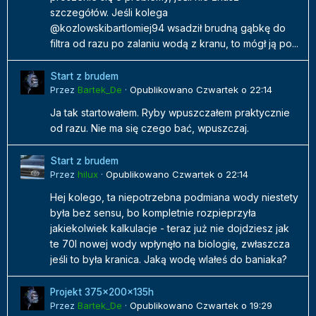
szczegółów. Jeśli kolega
@kozlowskibartlomiej94 wsadził brudną gąbkę do
filtra od razu po zalaniu wodą z kranu, to mógł ją po...
Start z brudem
Przez
Bartek_De
·
Opublikowano
Czwartek o 22:14
Ja tak startowałem. Ryby wpuszczałem praktycznie
od razu. Nie ma się czego bać, wpuszczaj.
Start z brudem
Przez
hilux
·
Opublikowano
Czwartek o 22:14
Hej kolego, ta niepotrzebna podmiana wody niestety
była bez sensu, bo kompletnie rozpieprzyła
jakiekolwiek kalkulacje - teraz już nie dojdziesz jak
te 70l nowej wody wpłynęło na biologię, zwłaszcza
jeśli to była kranica. Jaką wodę wlałeś do baniaka?
Projekt 375x200x135h
Przez
Bartek_De
·
Opublikowano
Czwartek o 19:29