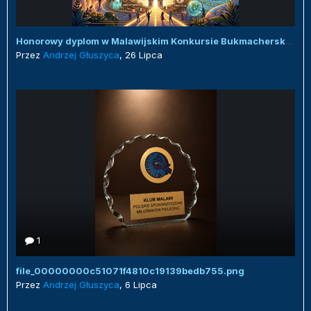
Honorowy dyplom w Malawijskim Konkursie Bukmacherskim :)
Przez
Andrzej Głuszyca
,
26 Lipca
1
file_00000000c51071f4810c19139bedb755.png
Przez
Andrzej Głuszyca
,
6 Lipca