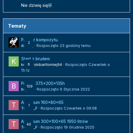
Nie dziwię się🤣
Tematy
Panel z kompozytu.
2
danielj
· Rozpoczęto
23 godziny temu
Start z brudem
kozlowskibartlomiej94
6
· Rozpoczęto
Czwartek o
15:12
Projekt 375x200x135h
109
bojack
· Rozpoczęto
6 Stycznia 2022
Akwarium 160x80x65
1
Tomek_F
· Rozpoczęto
Czwartek o 09:08
Akwarium 300x100x65 1950 litrów
40
Tomek_F
· Rozpoczęto
19 Grudnia 2025