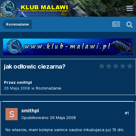
Rozmnażanie
jak odłowic ciezarna?
Przez
smithpl
26 Maja 2008
w
Rozmnażanie
smithpl
#1
Opublikowano
26 Maja 2008
No wlasnie, mam kolejna samice saulosi inkubujaca juz 15 dni.