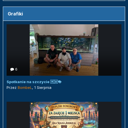
Grafiki
6
Spotkanie na szczycie 🇲🇼🍻
Przez
BombeL
,
1 Sierpnia