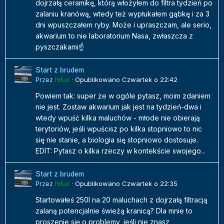
dojrzałą ceramikę, którą włożyłem do filtra tydzień po
zalaniu kranówą, wtedy też wypłukałem gąbkę i za 3
dni wpuszczałem ryby. Może i upraszczam, ale serio,
akwarium to nie laboratorium Nasa, zwłaszcza z
pyszczakami☝️
Start z brudem
Przez
hilux
·
Opublikowano
Czwartek o 22:42
Powiem tak: super że w ogóle pytasz, moim zdaniem
nie jest. Zostaw akwarium jak jest na tydzień-dwa i
wtedy wpuść kilka maluchów - młode nie obierają
terytoriów, jeśli wpuścisz po kilka stopniowo to nic
się nie stanie, a biologia się stopniowo dostosuje.
EDIT: Pytasz o kilka rzeczy w kontekście swojego...
Start z brudem
Przez
hilux
·
Opublikowano
Czwartek o 22:35
Startowałeś 250l na 20 maluchach z dojrzałą filtracją
zalaną potencjalnie świeżą kranicą? Dla mnie to
proszenie się o problemy, jeśli nie znasz