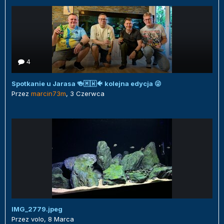
4
Spotkanie u Jarasa 🍻🇲🇼🐠 kolejna edycja 😜
Przez
marcin73m
,
3 Czerwca
IMG_2779.jpeg
Przez
volo
,
8 Marca