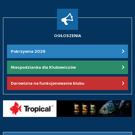
OGŁOSZENIA
Pokrzywna 2026
Niespodzianka dla Klubowiczów
Darowizna na funkcjonowanie klubu