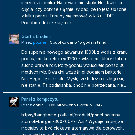
innego zbiornika. Na pewno nie skały. No i kwestia
cięcia, czy dobrze się tnie. Widać, że to jest złożone
z kilku paneli. Trza by się zmówić w kilku. EDIT.
Podobno dobrze się tnie.
Start z brudem
Przez
pozner
·
Opublikowano
15 godzin temu
Do zupełnie nowego akwarium 1000l. z wodą z kranu
podpiąłem kubełek ex 1200 z wkładem, który stał na
sucho prawie rok. Po tygodniu wpuściłem ponad 30
młodych ryb. Dwa dni wcześniej dodałem bakterie.
Nic złego się nie stało. Myślę, że tu też nic złego się
nie stanie. Ta podmianka, choć nie potrzebana, nie...
Panel z kompozytu.
Przez
danielj
·
Opublikowano
Piątek o 17:42
https://livinghome-plytki.pl/produkt/panel-scienny-
stonrok-bergen-300x60x2-7cm/ Wydaje mi się, że
mogłaby to być ciekawa alternatywa dla gotowych,
firmowych wyrobów. Oczywiście trzeba by