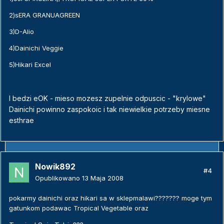
2)sERA GRANUAGREEN
3)D-Alio
4)Dainichi Veggie
5)Hikari Excel
I bedzi eOK - mieso mozesz zupelnie odpuscic - "krylowe"
Dainichi powinno zaspokoic i tak niewielkie potrzeby miesne
esthrae
Nowik892
#4
Opublikowano
13 Maja 2008
pokarmy dainichi oraz hikari sa w sklepmalawi??????? moge tym
gatunkom podawac Tropical Vegetable oraz