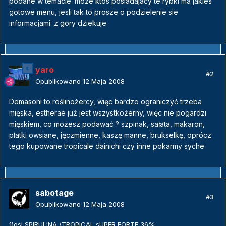
podane w temacie. moze ktos posiadajacy te rybki ma jakies
gotowe menu, jesli tak to prosze o podzielenie sie
informacjami. z gory dziekuje
yaro
#2
Opublikowano
12 Maja 2008
Demasoni to roślinożercy, więc bardzo ograniczyć trzeba
mięska, estherae już jest wszystkożerny, więc nie pogardzi
mięskiem, co możesz podawać ? szpinak, sałata, makaron,
płatki owsiane, jęczmienne, kaszę manne, brukselkę, oprócz
tego kupowane tropicale dainichi czy inne pokarmy syche.
sabotage
#3
Opublikowano
12 Maja 2008
1)osi SPIRULINA,/TROPICAL sUPER FORTE 36%