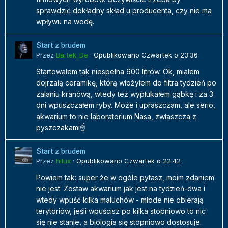
sprawdzić dokładny skład u producenta, czy nie ma
wpływu na wodę.
Start z brudem
Przez
Bartek_De
·
Opublikowano
Czwartek o 23:36
Startowałem tak niespełna 600 litrów. Ok, miałem
dojrzałą ceramikę, którą włożyłem do filtra tydzień po
zalaniu kranówą, wtedy też wypłukałem gąbkę i za 3
dni wpuszczałem ryby. Może i upraszczam, ale serio,
akwarium to nie laboratorium Nasa, zwłaszcza z
pyszczakami☝️
Start z brudem
Przez
hilux
·
Opublikowano
Czwartek o 22:42
Powiem tak: super że w ogóle pytasz, moim zdaniem
nie jest. Zostaw akwarium jak jest na tydzień-dwa i
wtedy wpuść kilka maluchów - młode nie obierają
terytoriów, jeśli wpuścisz po kilka stopniowo to nic
się nie stanie, a biologia się stopniowo dostosuje.