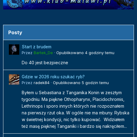
Posty
Start z brudem
Przez
Bartek_De
·
Opublikowano
4 godziny temu
Do 40 jest bezpieczne
Gdzie w 2026 roku szukać ryb?
Przez
radek84
·
Opublikowano
5 godzin temu
Byłem u Sebastiana z Tanganika Konin w zeszłym
tygodniu. Ma piękne Othopharynx, Placidochromis,
Lethrinops i sporo innych których nie rozpoznałem
na pierwszy rzut oka. W ogóle nie ma mbuny. Rybska
w świetnej kondycji, nic tylko kupować. Widziałem
też masę pięknej Tanganiki i bardzo się nakręciłem...