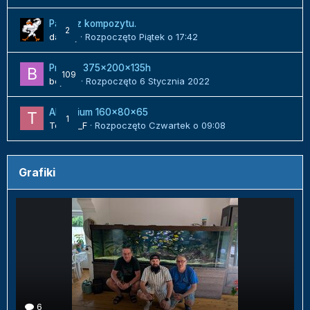
Panel z kompozytu.
2
danielj
· Rozpoczęto
Piątek o 17:42
Projekt 375x200x135h
109
bojack
· Rozpoczęto
6 Stycznia 2022
Akwarium 160x80x65
1
Tomek_F
· Rozpoczęto
Czwartek o 09:08
Grafiki
6