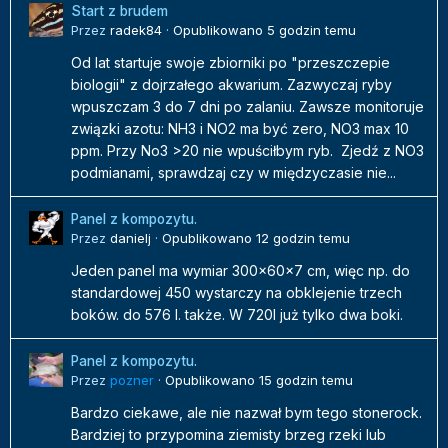
Start z brudem
Przez
radek84
·
Opublikowano
5 godzin temu
Od lat startuje swoje zbiorniki po "przeszczepie
biologii" z dojrzałego akwarium. Zazwyczaj ryby
wpuszczam 3 do 7 dni po zalaniu. Zawsze monitoruje
związki azotu: NH3 i NO2 ma być zero, NO3 max 10
ppm. Przy No3 >20 nie wpuściłbym ryb. Zjedź z NO3
podmianami, sprawdzaj czy w międzyczasie nie...
Panel z kompozytu.
Przez
danielj
·
Opublikowano
12 godzin temu
Jeden panel ma wymiar 300x60x7 cm, więc np. do
standardowej 450 wystarczy na obklejenie trzech
boków. do 576 l. także. W 720l już tylko dwa boki.
Panel z kompozytu.
Przez
pozner
·
Opublikowano
15 godzin temu
Bardzo ciekawe, ale nie nazwał bym tego stonerock.
Bardziej to przypomina ziemisty brzeg rzeki lub