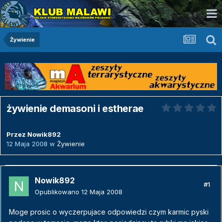
Żywienie
żywienie demasoni i estherae
Przez
Nowik892
12 Maja 2008
w
Żywienie
Nowik892
#1
Opublikowano
12 Maja 2008
Moge prosic o wyczerpujace odpowiedzi czym karmic pyski