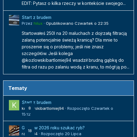
EDIT: Pytasz o kilka rzeczy w kontekście swojego...
Start z brudem
Przez
hilux
·
Opublikowano
Czwartek o 22:35
Startowałeś 250l na 20 maluchach z dojrzałą filtracją
zalaną potencjalnie świeżą kranicą? Dla mnie to
proszenie się o problemy, jeśli nie znasz
szczegółów. Jeśli kolega
@kozlowskibartlomiej94 wsadził brudną gąbkę do
filtra od razu po zalaniu wodą z kranu, to mógł ją po...
Tematy
Start z brudem
kozlowskibartlomiej94
8
· Rozpoczęto
Czwartek o
15:12
Gdzie w 2026 roku szukać ryb?
18
radek84
· Rozpoczęto
20 Lipca