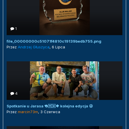
1
file_00000000c51071f4810c19139bedb755.png
Przez
Andrzej Głuszyca
,
6 Lipca
4
Spotkanie u Jarasa 🍻🇲🇼🐠 kolejna edycja 😜
Przez
marcin73m
,
3 Czerwca