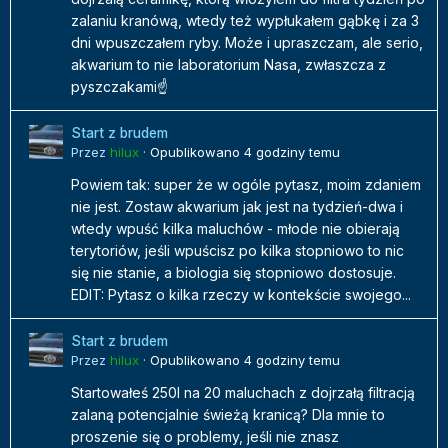
zalaniu kranówą, wtedy też wypłukałem gąbkę i za 3
dni wpuszczałem ryby. Może i upraszczam, ale serio,
akwarium to nie laboratorium Nasa, zwłaszcza z
pyszczakami☝️
Start z brudem
Przez
hilux
·
Opublikowano
4 godziny temu
Powiem tak: super że w ogóle pytasz, moim zdaniem
nie jest. Zostaw akwarium jak jest na tydzień-dwa i
wtedy wpuść kilka maluchów - młode nie obierają
terytoriów, jeśli wpuścisz po kilka stopniowo to nic
się nie stanie, a biologia się stopniowo dostosuje.
EDIT: Pytasz o kilka rzeczy w kontekście swojego...
Start z brudem
Przez
hilux
·
Opublikowano
4 godziny temu
Startowałeś 250l na 20 maluchach z dojrzałą filtracją
zalaną potencjalnie świeżą kranicą? Dla mnie to
proszenie się o problemy, jeśli nie znasz