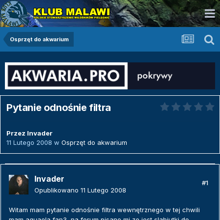
Osprzęt do akwarium
Pytanie odnośnie filtra
Przez
Invader
11 Lutego 2008
w
Osprzęt do akwarium
Invader
#1
Opublikowano
11 Lutego 2008
Witam mam pytanie odnośnie filtra wewnętrznego w tej chwili
mam aquaela fan3, na forum pisano mi ze jest slabiutki do