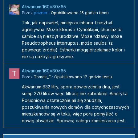
Akwarium 160x80x65
Przez
pozner
·
Opublikowano
15 godzin temu
Tak, jak napisałeś, mniejsza mbuna. I niezbyt
agresywna. Może któraś z Cynotilapii, chociaż tu
samice są niezbyt urodziwe. Może rdzawy, może
Pseudotropheus interruptus, może saulosi (z
pewnego źródła). Estherki mogą przełamać kolor i
nie są nazbyt agresywne.
Akwarium 160x80x65
Przez
Tomek_F
·
Opublikowano
17 godzin temu
Akwarium 832 litry, spora powierzchnia dna, jest
sump 270 litrów więc filtracji nie zabraknie. Ameryka
Południowa ostatecznie mi się znudziła,
poszukiwania nowych domów dla dotychczasowych
mieszkańców są w toku, więc pora pomyśleć o
nowej obsadzie. Sprawcą całego zamieszania jest...