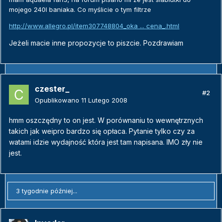
mojego 240l baniaka. Co myślicie o tym filtrze
http://www.allegro.pl/item307748804_oka ... cena_.html
Jeżeli macie inne propozycje to piszcie. Pozdrawiam
czester_
#2
Opublikowano
11 Lutego 2008
hmm oszczędny to on jest. W porównaniu to wewnętrznych
takich jak weipro bardzo się opłaca. Pytanie tylko czy za
watami idzie wydajność która jest tam napisana. IMO zły nie
jest.
3 tygodnie później...