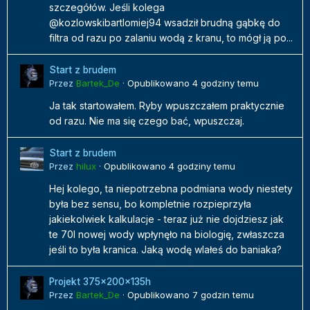
szczegółów. Jeśli kolega
@kozlowskibartlomiej94 wsadził brudną gąbkę do
filtra od razu po zalaniu wodą z kranu, to mógł ją po...
Start z brudem
Przez
Bartek_De
·
Opublikowano
4 godziny temu
Ja tak startowałem. Ryby wpuszczałem praktycznie
od razu. Nie ma się czego bać, wpuszczaj.
Start z brudem
Przez
hilux
·
Opublikowano
4 godziny temu
Hej kolego, ta niepotrzebna podmiana wody niestety
była bez sensu, bo kompletnie rozpieprzyła
jakiekolwiek kalkulacje - teraz już nie dojdziesz jak
te 70l nowej wody wpłynęło na biologię, zwłaszcza
jeśli to była kranica. Jaką wodę wlałeś do baniaka?
Projekt 375x200x135h
Przez
Bartek_De
·
Opublikowano
7 godzin temu