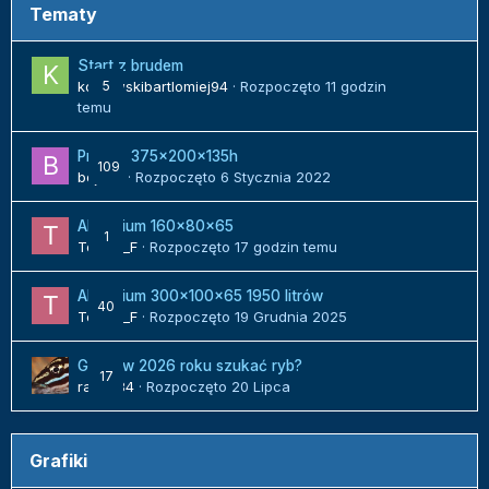
Tematy
Start z brudem
kozlowskibartlomiej94
5
· Rozpoczęto
11 godzin
temu
Projekt 375x200x135h
109
bojack
· Rozpoczęto
6 Stycznia 2022
Akwarium 160x80x65
1
Tomek_F
· Rozpoczęto
17 godzin temu
Akwarium 300x100x65 1950 litrów
40
Tomek_F
· Rozpoczęto
19 Grudnia 2025
Gdzie w 2026 roku szukać ryb?
17
radek84
· Rozpoczęto
20 Lipca
Grafiki