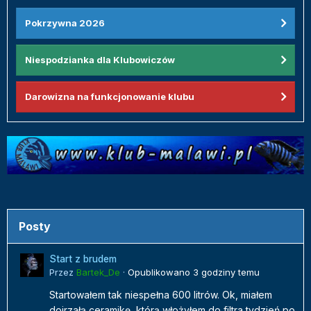
Pokrzywna 2026
Niespodzianka dla Klubowiczów
Darowizna na funkcjonowanie klubu
Posty
Start z brudem
Przez
Bartek_De
·
Opublikowano
3 godziny temu
Startowałem tak niespełna 600 litrów. Ok, miałem
dojrzałą ceramikę, którą włożyłem do filtra tydzień po