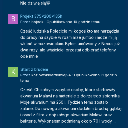
Nie dziwię się🤣
Projekt 375x200x135h
Przez
bojack
·
Opublikowano
10 godzin temu
Cześć ludziska Polecicie mi kogoś kto ma narzędzia
do pracy na szybie w rozmiarze jumbo i moze mi ją
wkleić w mazowieckim. Byłem umówiony z Nexus już
dwa razy, ale właściciel przestał odbierać telefony
ode mnie
Start z brudem
Przez
kozlowskibartlomiej94
·
Opublikowano
11 godzin
temu
Cześć. Chciałbym zapytać osoby, które startowały
akwarium Malawi na materiale z dojrzałego zbiornika.
Moje akwarium ma 250 l. Tydzień temu zostało
zalane. Do nowego akwarium dodałem brudną gąbkę
i osad z filtra z dojrzałego akwarium Malawi oraz
bakterie. Wykonałem podmianę około 70 l wody. ...