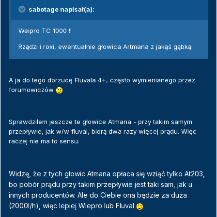
sabotage napisał(a):
Weipro TC 1000 !!
Rządzi i roxi, ewentualnie głowica Artmana z jakąś gąbką.
A ja do tego dorzucę Fluvala 4+, często wymienianego przez
forumowiczów
Sprawdziłem jeszcze te głowice Atmana - przy takim samym
przepływie, jak w/w fluval, biorą dwa razy więcej prądu. Więc
raczej nie ma to sensu.
Widzę, że z tych głowic Atmana opłaca się wziąć tylko At203,
bo pobór prądu przy takim przepływie jest taki sam, jak u
innych producentów. Ale do Ciebie ona będzie za duża
(2000l/h), więc lepiej Wiepro lub Fluval