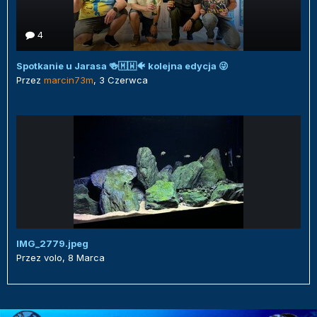
4
Spotkanie u Jarasa 🍻🇲🇼🐠 kolejna edycja 😜
Przez
marcin73m
,
3 Czerwca
IMG_2779.jpeg
Przez
volo
,
8 Marca