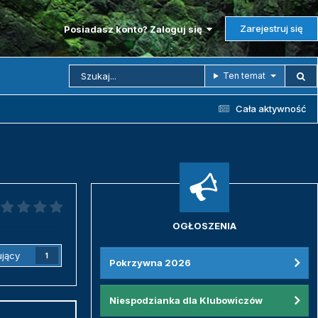
Zarejestruj się
Posiadasz konto? Zaloguj się
Ten temat
Cała aktywność
OGŁOSZENIA
jący
1
Pokrzywna 2026
Niespodzianka dla Klubowiczów