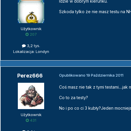
Idzie w dobrym kierunku.
Szkoda tylko że nie masz testu na NH
Użytkownik
207
3,2 tys.
Lokalizacja: Londyn
Perez666
Opublikowano
19 Października 2011
Coś masz nie tak z tymi testami....
Co to za testy?
No i po co ci 3 kubły?Jeden mocniejs
Użytkownik
431