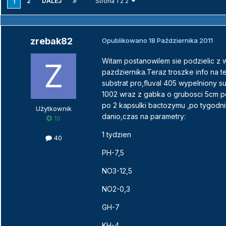
2
DALEJ
Strona 1 z 2
1
zrebak82
Opublikowano
18 Października 2011
Witam postanowilem sie podzielic z w
pazdziernika.Teraz troszke info na t
substrat pro,fluval 405 wypelniony 
1002 wraz z gabka o grubosci 5cm poc
po 2 kapsulki bactozymu ,po tygodni
Użytkownik
danio,czas na parametry:
10
1 tydzien
40
PH-7,5
NO3-12,5
NO2-0,3
GH-7
KH-4