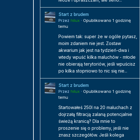
Start z brudem
Przez
hilux
·
Opublikowano
1 godzinę
temu
Powiem tak: super że w ogóle pytasz,
moim zdaniem nie jest. Zostaw
akwarium jak jest na tydzień-dwa i
wtedy wpuść kilka maluchów - młode
nie obierają terytoriów, jeśli wpuścisz
po kilka stopniowo to nic się nie...
Start z brudem
Przez
hilux
·
Opublikowano
1 godzinę
temu
Startowałeś 250l na 20 maluchach z
dojrzałą filtracją zalaną potencjalnie
świeżą kranicą? Dla mnie to
proszenie się o problemy, jeśli nie
znasz szczegółów. Jeśli kolega