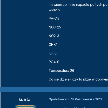
niewiem co mnie napadlo po tych pom
wyszlo
PH-7,5
NO3-25
NO2-3
GH-7
KH-5
PO4-0
Temperatura 26
Co sie dzieje? czy to idzie w dobrym
kunta
Opublikowano
18 Października 2011