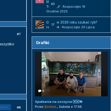
litrów
40
Tomek_F
· Rozpoczęto
19
Grudnia 2025
Gdzie w 2026 roku szukać ryb?
17
radek84
· Rozpoczęto
20 Lipca
#7
Grafiki
wszystko
6
Spotkanie na szczycie 🇲🇼🍻
Przez
BombeL
,
Sobota o 17:06
#8
Autor