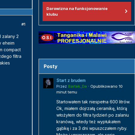
Darowizna na funkcjonowanie
klubu
#1
l zalany 2
ny eheim
im compact
dego filtra
akies
Posty
Start z brudem
Przez
Bartek_De
·
Opublikowano
10
minut temu
Startowałem tak niespełna 600 litrów.
Ok, miałem dojrzałą ceramikę, którą
włożyłem do filtra tydzień po zalaniu
kranówą, wtedy też wypłukałem
gąbkę i za 3 dni wpuszczałem ryby.
Może i upraszczam, ale serio...