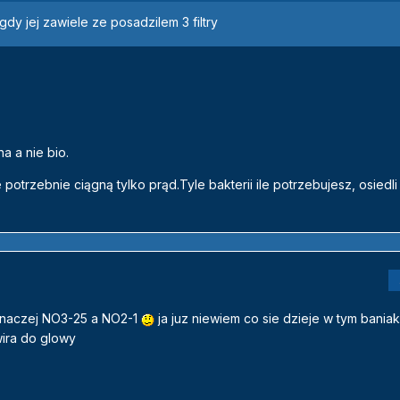
nigdy jej zawiele ze posadzilem 3 filtry
a a nie bio.
potrzebnie ciągną tylko prąd.Tyle bakterii ile potrzebujesz, osiedl
inaczej NO3-25 a NO2-1
ja juz niewiem co sie dzieje w tym baniak
wira do glowy