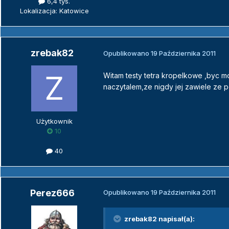
6,4 tys.
Lokalizacja: Katowice
zrebak82
Opublikowano
19 Października 2011
Witam testy tetra kropelkowe ,byc moz
naczytalem,ze nigdy jej zawiele ze po
Użytkownik
10
40
Perez666
Opublikowano
19 Października 2011
zrebak82 napisał(a):