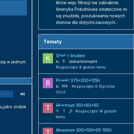
litrów więc filtracji nie zabraknie.
Ameryka Południowa ostatecznie mi
się znudziła, poszukiwania nowych
domów dla dotychczasowych...
Tematy
Start z brudem
kozlowskibartlomiej94
5
·
i się w jednym
Rozpoczęto
8 godzin temu
Projekt 375x200x135h
bojack
109
· Rozpoczęto
6 Stycznia
2022
#6
Autor
Akwarium 160x80x65
u,jutro zrobie
Tomek_F
1
· Rozpoczęto
14 godzin
temu
Akwarium 300x100x65 1950