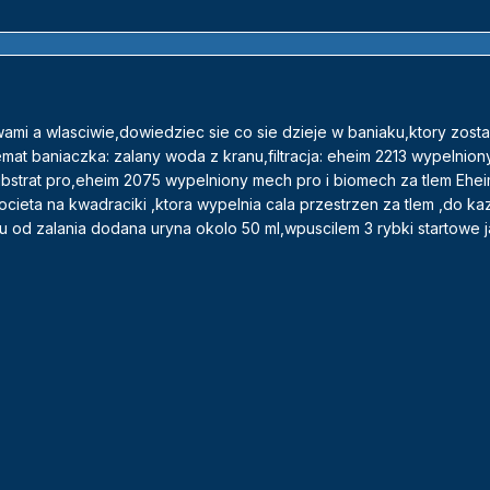
ami a wlasciwie,dowiedziec sie co sie dzieje w baniaku,ktory zosta
emat baniaczka: zalany woda z kranu,filtracja: eheim 2213 wypelnio
substrat pro,eheim 2075 wypelniony mech pro i biomech za tlem Ehe
ieta na kwadraciki ,ktora wypelnia cala przestrzen za tlem ,do kaz
u od zalania dodana uryna okolo 50 ml,wpuscilem 3 rybki startowe j