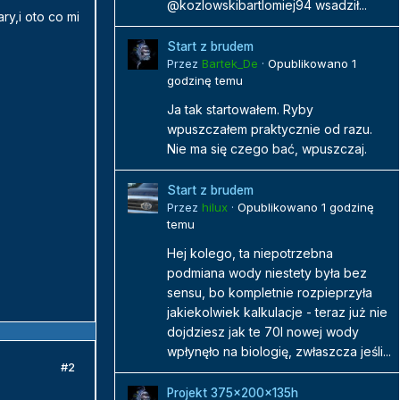
@kozlowskibartlomiej94 wsadził...
y,i oto co mi
Start z brudem
Przez
Bartek_De
·
Opublikowano
1
godzinę temu
Ja tak startowałem. Ryby
wpuszczałem praktycznie od razu.
Nie ma się czego bać, wpuszczaj.
Start z brudem
Przez
hilux
·
Opublikowano
1 godzinę
temu
Hej kolego, ta niepotrzebna
podmiana wody niestety była bez
sensu, bo kompletnie rozpieprzyła
jakiekolwiek kalkulacje - teraz już nie
dojdziesz jak te 70l nowej wody
wpłynęło na biologię, zwłaszcza jeśli...
#2
Projekt 375x200x135h