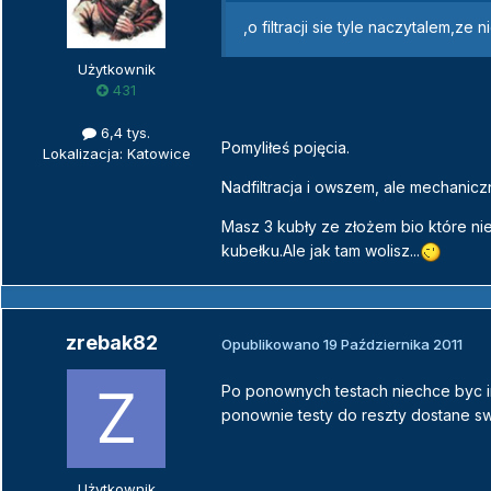
,o filtracji sie tyle naczytalem,ze 
Użytkownik
431
6,4 tys.
Pomyliłeś pojęcia.
Lokalizacja: Katowice
Nadfiltracja i owszem, ale mechaniczn
Masz 3 kubły ze złożem bio które nie 
kubełku.Ale jak tam wolisz...
zrebak82
Opublikowano
19 Października 2011
Po ponownych testach niechce byc 
ponownie testy do reszty dostane s
Użytkownik