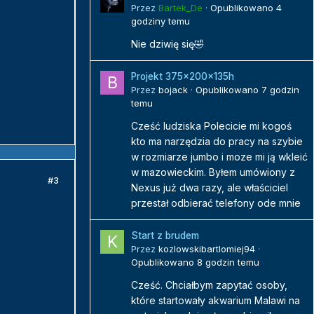
Przez
Bartek_De
·
Opublikowano
4
godziny temu
Nie dziwię się🤣
Projekt 375x200x135h
Przez
bojack
·
Opublikowano
7 godzin
temu
Cześć ludziska Polecicie mi kogoś
kto ma narzędzia do pracy na szybie
w rozmiarze jumbo i moze mi ją wkleić
w mazowieckim. Byłem umówiony z
#3
Nexus już dwa razy, ale właściciel
przestał odbierać telefony ode mnie
Start z brudem
Przez
kozlowskibartlomiej94
·
Opublikowano
8 godzin temu
Cześć. Chciałbym zapytać osoby,
które startowały akwarium Malawi na