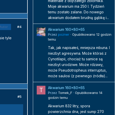
materiale z dojrzałego zbiornika.
Moje akwarium ma 250 l. Tydzień
temu zostało zalane. Do nowego
akwarium dodałem brudną gąbkę i...
#4
Autor
Akwarium 160x80x65
Przez
pozner
·
Opublikowano
12 godzin
ie tyle
temu
Tak, jak napisałeś, mniejsza mbuna. I
niezbyt agresywna. Może któraś z
Cynotilapii, chociaż tu samice są
niezbyt urodziwe. Może rdzawy,
może Pseudotropheus interruptus,
może saulosi (z pewnego źródła)...
Akwarium 160x80x65
Przez
Tomek_F
·
Opublikowano
14
#5
godzin temu
Akwarium 832 litry, spora
powierzchnia dna, jest sump 270