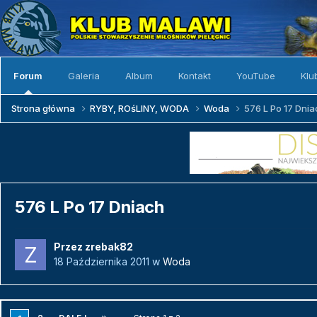
Forum
Galeria
Album
Kontakt
YouTube
Klu
Strona główna
RYBY, ROśLINY, WODA
Woda
576 L Po 17 Dni
576 L Po 17 Dniach
Przez
zrebak82
18 Października 2011
w
Woda