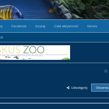
by
Facebook
Szukaj
Cała aktywność
Serwis
ach
Udostępnij
Obserwu