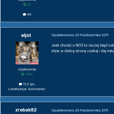
10
40
eljot
Opublikowano
20 Października 2011
Jeśli chodzi o NO3 to raczej błąd od
idzie w dobrą stronę czekaj i daj nat
Użytkownik
1 890
11,5 tys.
Lokalizacja: Sosnowiec
zrebak82
Opublikowano
25 Października 2011