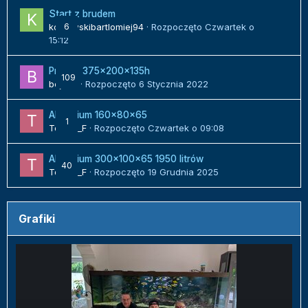
Start z brudem
kozlowskibartlomiej94
6
· Rozpoczęto
Czwartek o
15:12
Projekt 375x200x135h
109
bojack
· Rozpoczęto
6 Stycznia 2022
Akwarium 160x80x65
1
Tomek_F
· Rozpoczęto
Czwartek o 09:08
Akwarium 300x100x65 1950 litrów
40
Tomek_F
· Rozpoczęto
19 Grudnia 2025
Grafiki