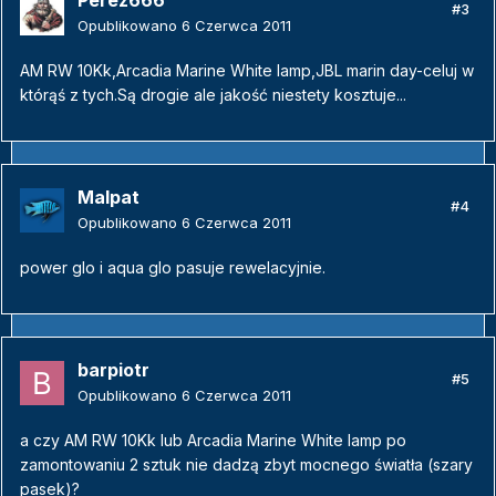
Perez666
#3
Opublikowano
6 Czerwca 2011
AM RW 10Kk,Arcadia Marine White lamp,JBL marin day-celuj w
którąś z tych.Są drogie ale jakość niestety kosztuje...
Malpat
#4
Opublikowano
6 Czerwca 2011
power glo i aqua glo pasuje rewelacyjnie.
barpiotr
#5
Opublikowano
6 Czerwca 2011
a czy AM RW 10Kk lub Arcadia Marine White lamp po
zamontowaniu 2 sztuk nie dadzą zbyt mocnego światła (szary
pasek)?