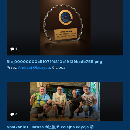
1
file_00000000c51071f4810c19139bedb755.png
Przez
Andrzej Głuszyca
,
6 Lipca
4
Spotkanie u Jarasa 🍻🇲🇼🐠 kolejna edycja 😜