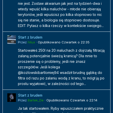
nie jest. Zostaw akwarium jak jest na tydzień-dwa i
wtedy wpuść kilka maluchów - młode nie obierają
terytoriów, jeśli wpuścisz po kilka stopniowo to nic
się nie stanie, a biologia się stopniowo dostosuje.
EDIT: Pytasz o kilka rzeczy w kontekście swojego...
Start z brudem
Przez
hilux
·
Opublikowano
Czwartek o 22:35
Startowałeś 250l na 20 maluchach z dojrzałą filtracją
zalaną potencjalnie świeżą kranicą? Dla mnie to
proszenie się o problemy, jeśli nie znasz
szczegółów. Jeśli kolega
@kozlowskibartlomiej94 wsadził brudną gąbkę do
filtra od razu po zalaniu wodą z kranu, to mógł ją po
prostu wyjałowić, w zależności od tego...
Start z brudem
Przez
Bartek_De
·
Opublikowano
Czwartek o 22:14
Ja tak startowałem. Ryby wpuszczałem praktycznie