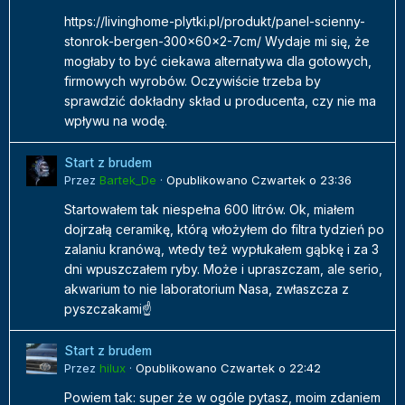
https://livinghome-plytki.pl/produkt/panel-scienny-
stonrok-bergen-300x60x2-7cm/ Wydaje mi się, że
mogłaby to być ciekawa alternatywa dla gotowych,
firmowych wyrobów. Oczywiście trzeba by
sprawdzić dokładny skład u producenta, czy nie ma
wpływu na wodę.
Start z brudem
Przez
Bartek_De
·
Opublikowano
Czwartek o 23:36
Startowałem tak niespełna 600 litrów. Ok, miałem
dojrzałą ceramikę, którą włożyłem do filtra tydzień po
zalaniu kranówą, wtedy też wypłukałem gąbkę i za 3
dni wpuszczałem ryby. Może i upraszczam, ale serio,
akwarium to nie laboratorium Nasa, zwłaszcza z
pyszczakami☝️
Start z brudem
Przez
hilux
·
Opublikowano
Czwartek o 22:42
Powiem tak: super że w ogóle pytasz, moim zdaniem