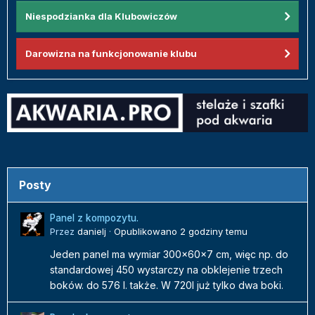
Niespodzianka dla Klubowiczów
Darowizna na funkcjonowanie klubu
Posty
Panel z kompozytu.
Przez
danielj
·
Opublikowano
2 godziny temu
Jeden panel ma wymiar 300x60x7 cm, więc np. do
standardowej 450 wystarczy na obklejenie trzech
boków. do 576 l. także. W 720l już tylko dwa boki.