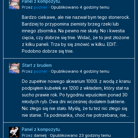
Panel z kompozytu.
Przez
pozner
·
Opublikowano
4 godziny temu
Bardzo ciekawe, ale nie nazwał bym tego stonerock.
Bardziej to przypomina ziemisty brzeg rzeki lub
innego zbiornika. Na pewno nie skały. No i kwestia
cięcia, czy dobrze się tnie. Widać, że to jest złożone
z kilku paneli. Trza by się zmówić w kilku. EDIT.
Podobno dobrze się tnie.
Start z brudem
Przez
pozner
·
Opublikowano
4 godziny temu
Do zupełnie nowego akwarium 1000l. z wodą z kranu
podpiąłem kubełek ex 1200 z wkładem, który stał na
sucho prawie rok. Po tygodniu wpuściłem ponad 30
młodych ryb. Dwa dni wcześniej dodałem bakterie.
Nic złego się nie stało. Myślę, że tu też nic złego się
nie stanie. Ta podmianka, choć nie potrzebana, nie...
Panel z kompozytu.
Przez
danielj
·
Opublikowano
23 godziny temu