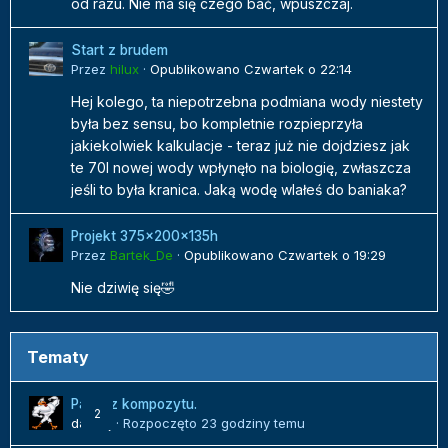
od razu. Nie ma się czego bać, wpuszczaj.
Start z brudem
Przez
hilux
·
Opublikowano
Czwartek o 22:14
Hej kolego, ta niepotrzebna podmiana wody niestety
była bez sensu, bo kompletnie rozpieprzyła
jakiekolwiek kalkulacje - teraz już nie dojdziesz jak
te 70l nowej wody wpłynęło na biologię, zwłaszcza
jeśli to była kranica. Jaką wodę wlałeś do baniaka?
Projekt 375x200x135h
Przez
Bartek_De
·
Opublikowano
Czwartek o 19:29
Nie dziwię się🤣
Tematy
Panel z kompozytu.
2
danielj
· Rozpoczęto
23 godziny temu