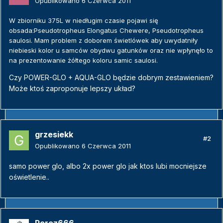
Opublikowano
6 Czerwca 2011
W zbiorniku 375L w niedługim czasie pojawi się
obsada:Pseudotropheus Elongatus Chewere, Pseudotropheus
saulosi. Mam problem z doborem świetlówek aby uwydatniły
niebieski kolor u samców obydwu gatunków oraz nie wpłynęło to
na prezentowanie żółtego koloru samic saulosi.
Czy POWER-GLO + AQUA-GLO będzie dobrym zestawieniem?
Może ktoś zaproponuje lepszy układ?
grzesiekk
#2
Opublikowano
6 Czerwca 2011
samo power glo, albo 2x power glo jak ktos lubi mocniejsze
oświetlenie..