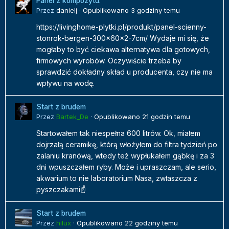
Panel z kompozytu.
Przez
danielj
·
Opublikowano
3 godziny temu
https://livinghome-plytki.pl/produkt/panel-scienny-
stonrok-bergen-300x60x2-7cm/ Wydaje mi się, że
mogłaby to być ciekawa alternatywa dla gotowych,
firmowych wyrobów. Oczywiście trzeba by
sprawdzić dokładny skład u producenta, czy nie ma
wpływu na wodę.
Start z brudem
Przez
Bartek_De
·
Opublikowano
21 godzin temu
Startowałem tak niespełna 600 litrów. Ok, miałem
dojrzałą ceramikę, którą włożyłem do filtra tydzień po
zalaniu kranówą, wtedy też wypłukałem gąbkę i za 3
dni wpuszczałem ryby. Może i upraszczam, ale serio,
akwarium to nie laboratorium Nasa, zwłaszcza z
pyszczakami☝️
Start z brudem
Przez
hilux
·
Opublikowano
22 godziny temu