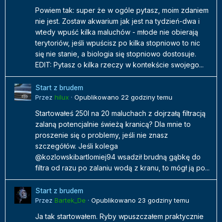
Powiem tak: super że w ogóle pytasz, moim zdaniem
nie jest. Zostaw akwarium jak jest na tydzień-dwa i
wtedy wpuść kilka maluchów - młode nie obierają
terytoriów, jeśli wpuścisz po kilka stopniowo to nic
się nie stanie, a biologia się stopniowo dostosuje.
EDIT: Pytasz o kilka rzeczy w kontekście swojego...
Start z brudem
Przez
hilux
·
Opublikowano
22 godziny temu
Startowałeś 250l na 20 maluchach z dojrzałą filtracją
zalaną potencjalnie świeżą kranicą? Dla mnie to
proszenie się o problemy, jeśli nie znasz
szczegółów. Jeśli kolega
@kozlowskibartlomiej94 wsadził brudną gąbkę do
filtra od razu po zalaniu wodą z kranu, to mógł ją po...
Start z brudem
Przez
Bartek_De
·
Opublikowano
23 godziny temu
Ja tak startowałem. Ryby wpuszczałem praktycznie