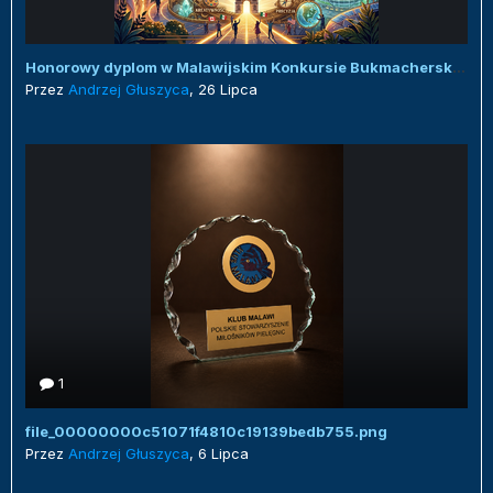
Honorowy dyplom w Malawijskim Konkursie Bukmacherskim :)
Przez
Andrzej Głuszyca
,
26 Lipca
1
file_00000000c51071f4810c19139bedb755.png
Przez
Andrzej Głuszyca
,
6 Lipca