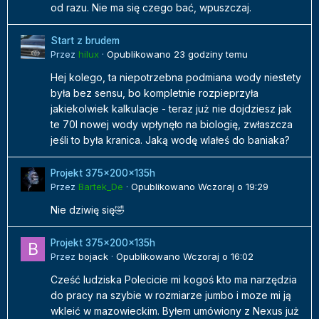
od razu. Nie ma się czego bać, wpuszczaj.
Start z brudem
Przez
hilux
·
Opublikowano
23 godziny temu
Hej kolego, ta niepotrzebna podmiana wody niestety
była bez sensu, bo kompletnie rozpieprzyła
jakiekolwiek kalkulacje - teraz już nie dojdziesz jak
te 70l nowej wody wpłynęło na biologię, zwłaszcza
jeśli to była kranica. Jaką wodę wlałeś do baniaka?
Projekt 375x200x135h
Przez
Bartek_De
·
Opublikowano
Wczoraj o 19:29
Nie dziwię się🤣
Projekt 375x200x135h
Przez
bojack
·
Opublikowano
Wczoraj o 16:02
Cześć ludziska Polecicie mi kogoś kto ma narzędzia
do pracy na szybie w rozmiarze jumbo i moze mi ją
wkleić w mazowieckim. Byłem umówiony z Nexus już