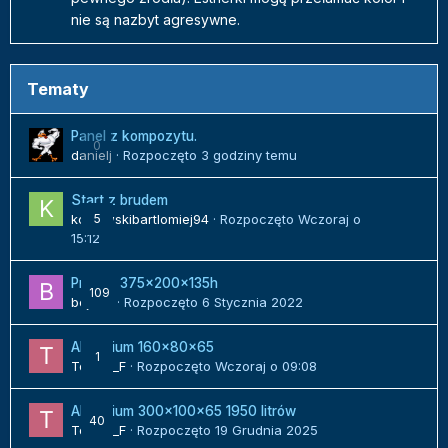
nie są nazbyt agresywne.
Tematy
Panel z kompozytu.
0
danielj
· Rozpoczęto
3 godziny temu
Start z brudem
kozlowskibartlomiej94
5
· Rozpoczęto
Wczoraj o
15:12
Projekt 375x200x135h
109
bojack
· Rozpoczęto
6 Stycznia 2022
Akwarium 160x80x65
1
Tomek_F
· Rozpoczęto
Wczoraj o 09:08
Akwarium 300x100x65 1950 litrów
40
Tomek_F
· Rozpoczęto
19 Grudnia 2025