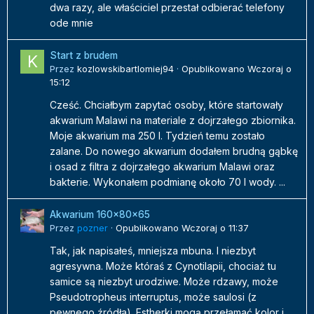
dwa razy, ale właściciel przestał odbierać telefony
ode mnie
Start z brudem
Przez
kozlowskibartlomiej94
·
Opublikowano
Wczoraj o
15:12
Cześć. Chciałbym zapytać osoby, które startowały
akwarium Malawi na materiale z dojrzałego zbiornika.
Moje akwarium ma 250 l. Tydzień temu zostało
zalane. Do nowego akwarium dodałem brudną gąbkę
i osad z filtra z dojrzałego akwarium Malawi oraz
bakterie. Wykonałem podmianę około 70 l wody. ...
Akwarium 160x80x65
Przez
pozner
·
Opublikowano
Wczoraj o 11:37
Tak, jak napisałeś, mniejsza mbuna. I niezbyt
agresywna. Może któraś z Cynotilapii, chociaż tu
samice są niezbyt urodziwe. Może rdzawy, może
Pseudotropheus interruptus, może saulosi (z
pewnego źródła). Estherki mogą przełamać kolor i