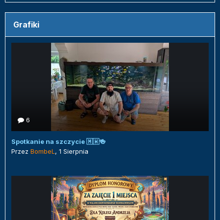
Grafiki
6
Spotkanie na szczycie 🇲🇼🍻
Przez
BombeL
,
1 Sierpnia