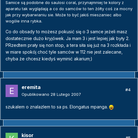
Samice są podobne do saulosi coral, przynajmniej te kolory z
aparatu tak wyglądają a co do samców to ten żółty coś za mocny
jak przy wybarwianiu sie. Może to być jakiś mieszaniec albo
wogóle inna rybka.
Co do obsady to możesz pokusić się o 3 samce jeżeli masz
dostatecznie dużo kryjówek. Ja mam 3 i jest lepiej jak były 2.
PRzedtem prały się non stop, a tera siła się już na 3 rozkłada i
w miare spokój choć tyle samców w 112 nie jest zalecane,
chyba że chcesz kiedyś wyminić akarium;)
eremita
#4
Opublikowano
28 Lutego 2007
szukalem o znalazlem to sa ps. Elongatus mpanga.
kisor
#5