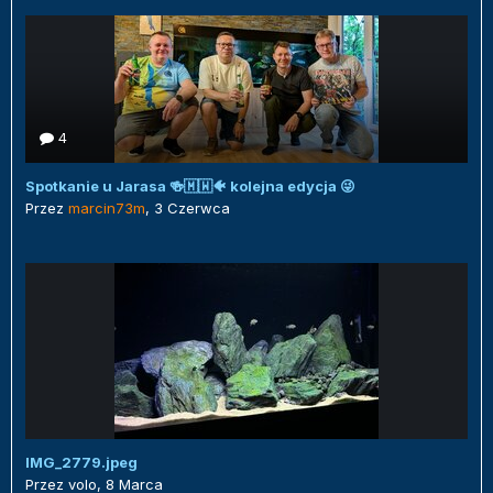
4
Spotkanie u Jarasa 🍻🇲🇼🐠 kolejna edycja 😜
Przez
marcin73m
,
3 Czerwca
IMG_2779.jpeg
Przez
volo
,
8 Marca