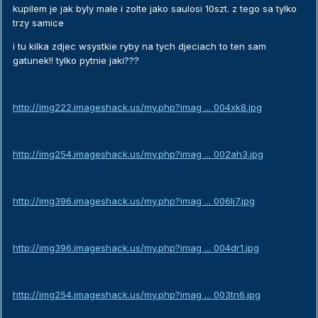
kupilem je jak byly male i zolte jako saulosi 10szt. z tego sa tylko
trzy samice
i tu kilka zdjec wsystkie ryby na tych djeciach to ten sam
gatunek!! tylko pytnie jaki???
http://img222.imageshack.us/my.php?imag ... 004xk8.jpg
http://img254.imageshack.us/my.php?imag ... 002ah3.jpg
http://img396.imageshack.us/my.php?imag ... 006lj7.jpg
http://img396.imageshack.us/my.php?imag ... 004dr1.jpg
http://img254.imageshack.us/my.php?imag ... 003tn6.jpg