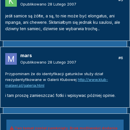
Opublikowano
28 Lutego 2007
jeśłi samice są żółte, a są, to nie może być elongatus, ani
mpanga, ani chewere. Skłaniałbym się jednak ku saulosi, ale
dziwny ten samiec, dziwnie sie wybarwia trochę...
mars
#6
Opublikowano
28 Lutego 2007
Przypominam że do identyfikacji gatunków służy dział
niezydentyfikowane w Galerii Klubowej
http://www.klub-
malawi.pl/galeria.html
i tam proszę zamieszczać fotki i wpisywac później opinie.
Ten temat został zamknięty. Brak możliwości dodania