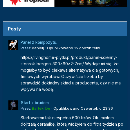
Posty
Panel z kompozytu.
Przez
danielj
·
Opublikowano
15 godzin temu
https://livinghome-plytki.pl/produkt/panel-scienny-
stonrok-bergen-300x60x2-7cm/ Wydaje mi się, że
mogłaby to być ciekawa alternatywa dla gotowych,
firmowych wyrobów. Oczywiście trzeba by
sprawdzić dokładny skład u producenta, czy nie ma
wpływu na wodę.
Start z brudem
Przez
Bartek_De
·
Opublikowano
Czwartek o 23:36
Startowałem tak niespełna 600 litrów. Ok, miałem
dojrzałą ceramikę, którą włożyłem do filtra tydzień po