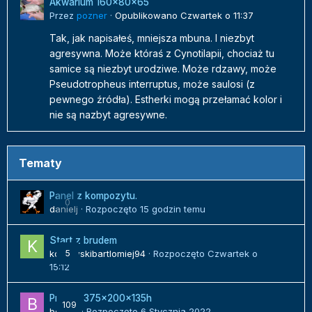
Akwarium 160x80x65
Przez
pozner
·
Opublikowano
Czwartek o 11:37
Tak, jak napisałeś, mniejsza mbuna. I niezbyt
agresywna. Może któraś z Cynotilapii, chociaż tu
samice są niezbyt urodziwe. Może rdzawy, może
Pseudotropheus interruptus, może saulosi (z
pewnego źródła). Estherki mogą przełamać kolor i
nie są nazbyt agresywne.
Tematy
Panel z kompozytu.
0
danielj
· Rozpoczęto
15 godzin temu
Start z brudem
kozlowskibartlomiej94
5
· Rozpoczęto
Czwartek o
15:12
Projekt 375x200x135h
109
bojack
· Rozpoczęto
6 Stycznia 2022