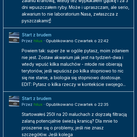
zalaniu kranówą, wtedy też wypłukałem gąbkę i za 3
dni wpuszczałem ryby. Może i upraszczam, ale serio,
akwarium to nie laboratorium Nasa, zwłaszcza z
pyszczakami☝️
Start z brudem
Przez
hilux
·
Opublikowano
Czwartek o 22:42
Powiem tak: super że w ogóle pytasz, moim zdaniem
nie jest. Zostaw akwarium jak jest na tydzień-dwa i
wtedy wpuść kilka maluchów - młode nie obierają
terytoriów, jeśli wpuścisz po kilka stopniowo to nic
się nie stanie, a biologia się stopniowo dostosuje.
EDIT: Pytasz o kilka rzeczy w kontekście swojego...
Start z brudem
Przez
hilux
·
Opublikowano
Czwartek o 22:35
Startowałeś 250l na 20 maluchach z dojrzałą filtracją
zalaną potencjalnie świeżą kranicą? Dla mnie to
proszenie się o problemy, jeśli nie znasz
szczegółów. Jeśli kolega