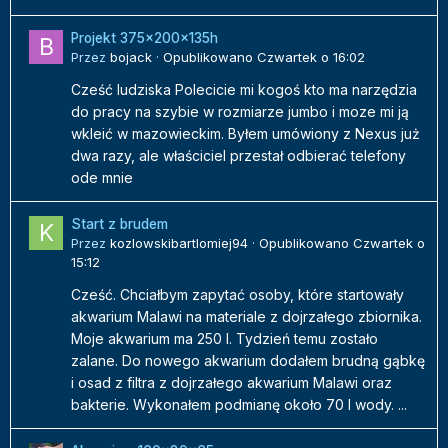
Projekt 375x200x135h
Przez
bojack
·
Opublikowano
Czwartek o 16:02
Cześć ludziska Polecicie mi kogoś kto ma narzędzia
do pracy na szybie w rozmiarze jumbo i moze mi ją
wkleić w mazowieckim. Byłem umówiony z Nexus już
dwa razy, ale właściciel przestał odbierać telefony
ode mnie
Start z brudem
Przez
kozlowskibartlomiej94
·
Opublikowano
Czwartek o
15:12
Cześć. Chciałbym zapytać osoby, które startowały
akwarium Malawi na materiale z dojrzałego zbiornika.
Moje akwarium ma 250 l. Tydzień temu zostało
zalane. Do nowego akwarium dodałem brudną gąbkę
i osad z filtra z dojrzałego akwarium Malawi oraz
bakterie. Wykonałem podmianę około 70 l wody. ...