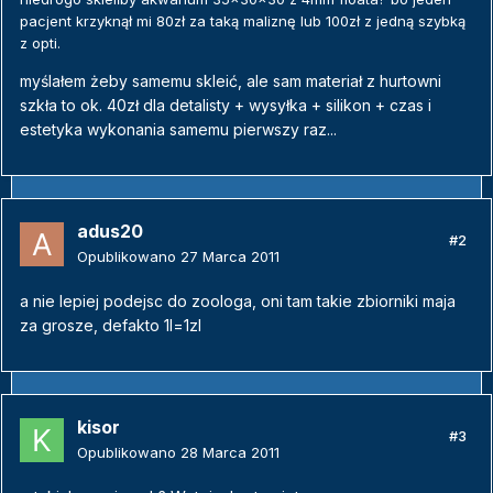
pacjent krzyknął mi 80zł za taką maliznę lub 100zł z jedną szybką
z opti.
myślałem żeby samemu skleić, ale sam materiał z hurtowni
szkła to ok. 40zł dla detalisty + wysyłka + silikon + czas i
estetyka wykonania samemu pierwszy raz...
adus20
#2
Opublikowano
27 Marca 2011
a nie lepiej podejsc do zoologa, oni tam takie zbiorniki maja
za grosze, defakto 1l=1zl
kisor
#3
Opublikowano
28 Marca 2011