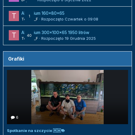
Akwarium 160x80x65
1
Tomek_F
· Rozpoczęto
Czwartek o 09:08
Akwarium 300x100x65 1950 litrów
40
Tomek_F
· Rozpoczęto
19 Grudnia 2025
Grafiki
6
Spotkanie na szczycie 🇲🇼🍻