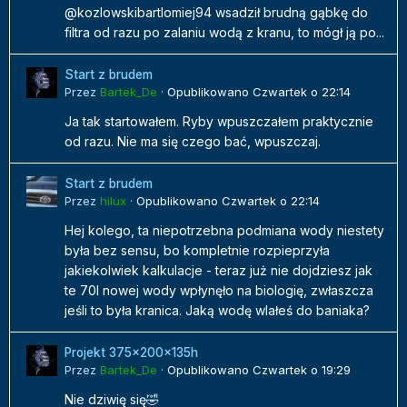
@kozlowskibartlomiej94 wsadził brudną gąbkę do
filtra od razu po zalaniu wodą z kranu, to mógł ją po...
Start z brudem
Przez
Bartek_De
·
Opublikowano
Czwartek o 22:14
Ja tak startowałem. Ryby wpuszczałem praktycznie
od razu. Nie ma się czego bać, wpuszczaj.
Start z brudem
Przez
hilux
·
Opublikowano
Czwartek o 22:14
Hej kolego, ta niepotrzebna podmiana wody niestety
była bez sensu, bo kompletnie rozpieprzyła
jakiekolwiek kalkulacje - teraz już nie dojdziesz jak
te 70l nowej wody wpłynęło na biologię, zwłaszcza
jeśli to była kranica. Jaką wodę wlałeś do baniaka?
Projekt 375x200x135h
Przez
Bartek_De
·
Opublikowano
Czwartek o 19:29
Nie dziwię się🤣