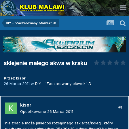
DIY - 'Zaczarowany ołówek' :D
sklejenie małego akwa w kraku
Przez
kisor
26 Marca 2011
w
DIY - 'Zaczarowany ołówek' :D
kisor
#1
Opublikowano
26 Marca 2011
nie znacie może jakiegoś rozsądnego szklarza/kolegi, który
niedrogo skleiłby akwarium 35x30x30 z 4mm floata? bo jeden