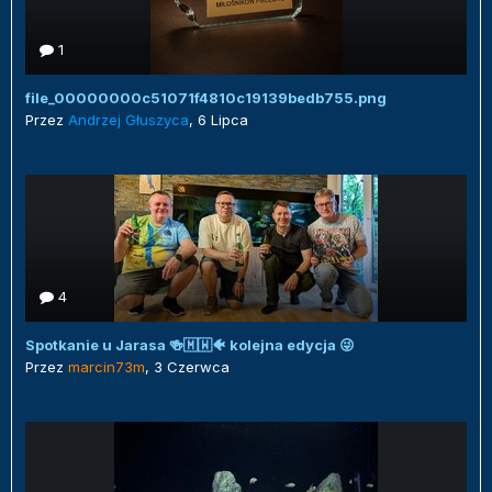
1
file_00000000c51071f4810c19139bedb755.png
Przez
Andrzej Głuszyca
,
6 Lipca
4
Spotkanie u Jarasa 🍻🇲🇼🐠 kolejna edycja 😜
Przez
marcin73m
,
3 Czerwca