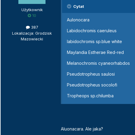
Cytat
Użytkownik
10
Aulonocara
387
Labidochromis caeruleus
Lokalizacja: Grodzisk
Mazowiecki
labidochromis sp.blue white
Maylandia Estherae Red-red
Melanochromis cyaneorhabdos
Pseudotropheus saulosi
Pseudotropheus socolofi
Tropheops sp.chilumba
Aluonacara. Ale jaka?