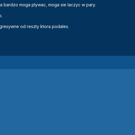
za bardzo moga plywac, moga sie laczyc w pary.
o.
gresywne od reszty ktora podales.