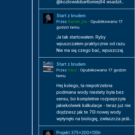
@kozlowskibartlomiej94 wsadził...
Start z brudem
Przez
Bartek_De
·
Opublikowano
17
godzin temu
Ja tak startowałem. Ryby
wpuszczałem praktycznie od razu.
Nie ma się czego bać, wpuszczaj.
Start z brudem
Przez
hilux
·
Opublikowano
17 godzin
temu
Hej kolego, ta niepotrzebna
podmiana wody niestety była bez
sensu, bo kompletnie rozpieprzyła
jakiekolwiek kalkulacje - teraz już nie
dojdziesz jak te 70l nowej wody
wpłynęło na biologię, zwłaszcza jeśli...
Projekt 375x200x135h