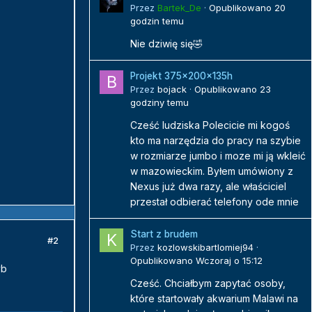
Przez
Bartek_De
·
Opublikowano
20
godzin temu
Nie dziwię się🤣
Projekt 375x200x135h
Przez
bojack
·
Opublikowano
23
godziny temu
Cześć ludziska Polecicie mi kogoś
kto ma narzędzia do pracy na szybie
w rozmiarze jumbo i moze mi ją wkleić
w mazowieckim. Byłem umówiony z
Nexus już dwa razy, ale właściciel
przestał odbierać telefony ode mnie
Start z brudem
#2
Przez
kozlowskibartlomiej94
·
Opublikowano
Wczoraj o 15:12
yb
Cześć. Chciałbym zapytać osoby,
które startowały akwarium Malawi na