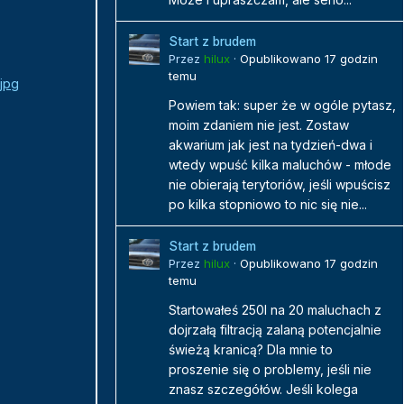
Start z brudem
Przez
hilux
·
Opublikowano
17 godzin
temu
Powiem tak: super że w ogóle pytasz,
moim zdaniem nie jest. Zostaw
akwarium jak jest na tydzień-dwa i
wtedy wpuść kilka maluchów - młode
nie obierają terytoriów, jeśli wpuścisz
po kilka stopniowo to nic się nie...
Start z brudem
Przez
hilux
·
Opublikowano
17 godzin
temu
Startowałeś 250l na 20 maluchach z
dojrzałą filtracją zalaną potencjalnie
świeżą kranicą? Dla mnie to
proszenie się o problemy, jeśli nie
znasz szczegółów. Jeśli kolega