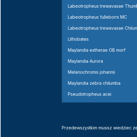
Labeotropheus trewavasae Thumb
Labeotropheus fulleborni MC
Labeotropheus trewavasae Chilu
Lithobates
Maylandia estherae OB morf
Maylandia Aurora
Melanochromis johannii
Maylandia zebra chilumba
Pseudotropheus acei
Przedewszystkim musisz wiedziec ze 