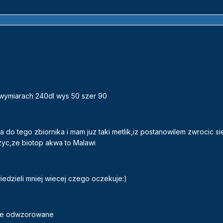
 wymiarach 240dl wys 50 szer 90
 do tego zbiornika i mam juz taki metlik,iz postanowilem zwrocic s
zyc,ze biotop akwa to Malawi
dzieli mniej wiecej czego oczekuje:)
dzie odwzorowane