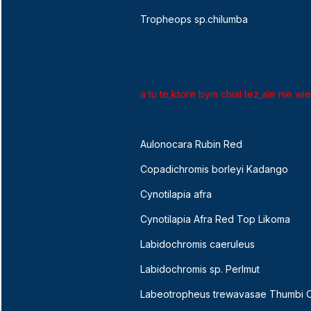
Tropheops sp.chilumba
a tu te,ktore bym chial tez,ale nie w
Aulonocara Rubin Red
Copadichromis borleyi Kadango
Cynotilapia afra
Cynotilapia Afra Red Top Likoma
Labidochromis caeruleus
Labidochromis sp. Perlmut
Labeotropheus trewavasae Thumbi 