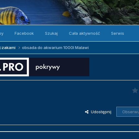
by
Facebook
Szukaj
Cała aktywność
Serwis
zczakami
obsada do akwarium 1000l Malawi
Udostępnij
Obserwu