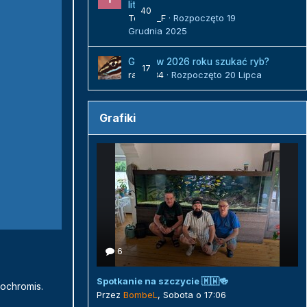
litrów
40
Tomek_F
· Rozpoczęto
19
Grudnia 2025
Gdzie w 2026 roku szukać ryb?
17
radek84
· Rozpoczęto
20 Lipca
Grafiki
6
Spotkanie na szczycie 🇲🇼🍻
ochromis.
Przez
BombeL
,
Sobota o 17:06