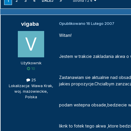
2
3
4
DALEJ
Strona 1 z 4
1
vigaba
Opublikowano
16 Lutego 2007
Witam!
Jestem w trakcie zakladania akwa o
Użytkownik
10
Zastanawiam sie aktualnie nad obsada
25
jakies propozycje.Chcialbym zanzac
Lokalizacja: Wawa Krak,
woj. mazowieckie,
Polska
podam wstepna obsade,bedziecie wie
liknk to fotek tego akwa ,ktore be