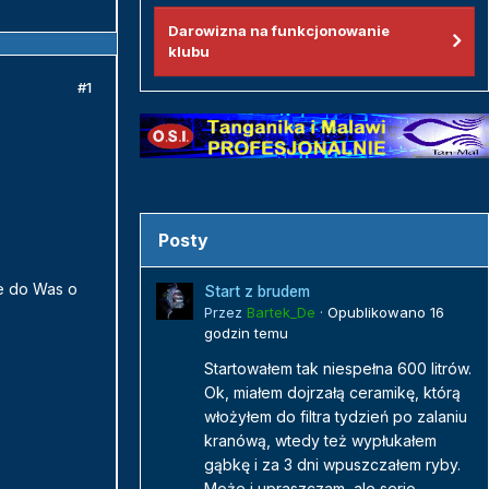
Darowizna na funkcjonowanie
klubu
#1
Posty
ie do Was o
Start z brudem
Przez
Bartek_De
·
Opublikowano
16
godzin temu
Startowałem tak niespełna 600 litrów.
Ok, miałem dojrzałą ceramikę, którą
włożyłem do filtra tydzień po zalaniu
kranówą, wtedy też wypłukałem
gąbkę i za 3 dni wpuszczałem ryby.
Może i upraszczam, ale serio...