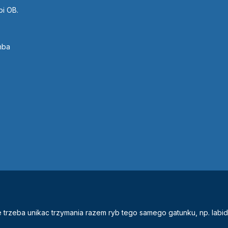
i OB.
mba
trzeba unikac trzymania razem ryb tego samego gatunku, np. labid