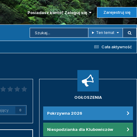
Zarejestruj się
Posiadasz konto? Zaloguj się
Ten temat
Cała aktywność
OGŁOSZENIA
jący
0
Pokrzywna 2026
Niespodzianka dla Klubowiczów