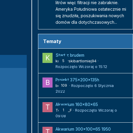
litrów więc filtracji nie zabraknie.
Ameryka Południowa ostatecznie mi
się znudziła, poszukiwania nowych
domów dla dotychczasowych...
Tematy
Start z brudem
kozlowskibartlomiej94
5
·
Rozpoczęto
Wczoraj o 15:12
Projekt 375x200x135h
bojack
109
· Rozpoczęto
6 Stycznia
2022
Akwarium 160x80x65
Tomek_F
1
· Rozpoczęto
Wczoraj o
09:08
Akwarium 300x100x65 1950