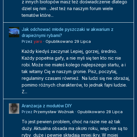
z innych biotopów masz też doświadczenie dlatego
dziel się nim . Jest też na naszym forum wiele
tematów które...
Jak odchować młode pyszczaki w akwarium z
drapieżnymi rybami?
Przez
yaro
·
Opublikowano
29 Lipca
Każdy kiedyś zaczynał. Lepiej, gorzej, średnio.
Każdy popełnia gafy, a nie myli się ten kto nic nie
robi. Może nie miałeś kolego najlepszego startu, a i
tak witamy Cię w naszym gronie. Pisz, poczytaj,
regulaminy czasami również. Na ludzi się nie obrażaj,
pomimo różnych charakterów, to jednak fajni ludzie.
Z...
Aranżacja z modułów DIY
Przez
Przemysław Woźniak
·
Opublikowano
28 Lipca
To jest pewien problem, choć na razie nie aż tak
duży. Aktualna obsada ma około roku, więc nie są to
ryby duże i pewnie składają mniej ikry. W mojej