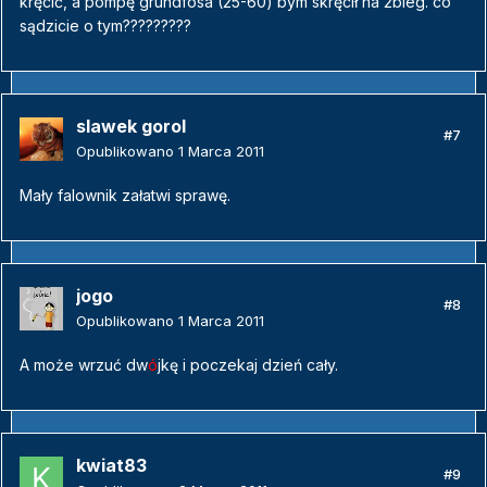
kręcić, a pompę grundfosa (25-60) bym skręcił na 2bieg. co
sądzicie o tym?????????
slawek gorol
#7
Opublikowano
1 Marca 2011
Mały falownik załatwi sprawę.
jogo
#8
Opublikowano
1 Marca 2011
A może wrzuć dw
ó
jkę i poczekaj dzień cały.
kwiat83
#9