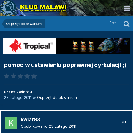
Osprzęt do akwarium
pomoc w ustawieniu poprawnej cyrkulacji ;(
Przez
kwiat83
23 Lutego 2011
w
Osprzęt do akwarium
kwiat83
#1
Opublikowano
23 Lutego 2011