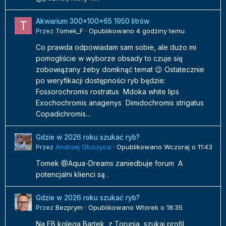
Akwarium 300x100x65 1950 litrów
Przez
Tomek_F
·
Opublikowano
4 godziny temu
Co prawda odpowiadam sam sobie, ale dużo mi
pomogliście w wyborze obsady to czuje się
zobowiązany żeby domknąć temat 😉 Ostatecznie
po weryfikacji dostępności ryb będzie:
Fossorochromis rostratus Mdoka white lips
Exochochromis anagenys Dimidochromis strigatus
Copadichromis...
Gdzie w 2026 roku szukać ryb?
Przez
Andrzej Głuszyca
·
Opublikowano
Wczoraj o 11:43
Tomek @Aqua-Dreams zaniedbuje forum A
potencjalni klienci są .
Gdzie w 2026 roku szukać ryb?
Przez
Bezprym
·
Opublikowano
Wtorek o 18:35
Na FB kolega Bartek z Torunia szukaj profil