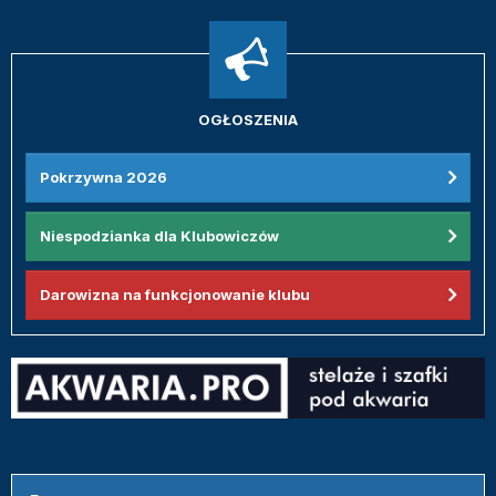
OGŁOSZENIA
Pokrzywna 2026
Niespodzianka dla Klubowiczów
Darowizna na funkcjonowanie klubu