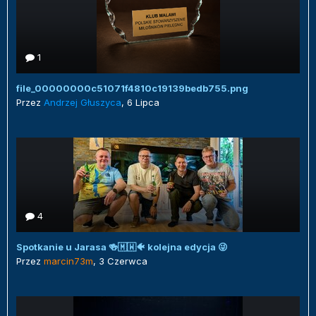
1
file_00000000c51071f4810c19139bedb755.png
Przez
Andrzej Głuszyca
,
6 Lipca
4
Spotkanie u Jarasa 🍻🇲🇼🐠 kolejna edycja 😜
Przez
marcin73m
,
3 Czerwca