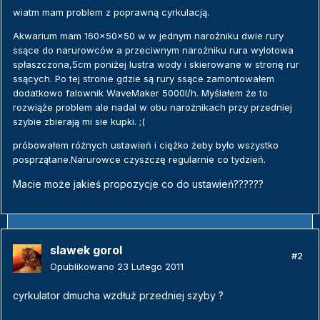
wiatm mam problem z poprawną cyrkulacją.
Akwarium mam 160x50x50 w w jednym narożniku dwie rury
ssące do narurowców a przeciwnym narożniku rura wylotowa
spłaszczona,5cm poniżej lustra wody i skierowane w stronę rur
ssących. Po tej stronie gdzie są rury ssące zamontowałem
dodatkowo falownik WaveMaker 5000l/h. Myślałem że to
rozwiąże problem ale nadal w obu narożnikach przy przedniej
szybie zbierają mi sie kupki. ;(
próbowałem różnych ustawień i ciężko żeby było wszystko
posprzątane.Narurowce czyszczę regularnie co tydzień.
Macie może jakieś propozycje co do ustawień??????
slawek gorol
#2
Opublikowano
23 Lutego 2011
cyrkulator dmucha wzdłuż przedniej szyby ?