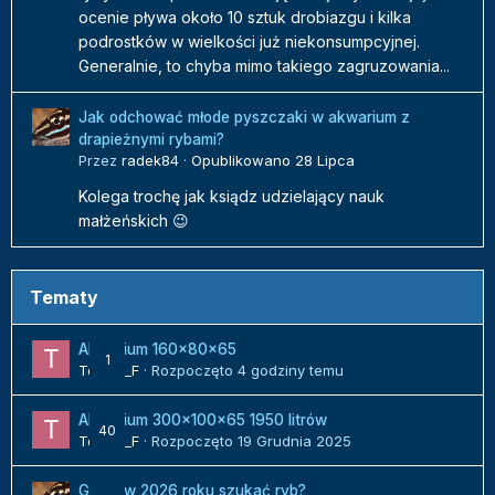
ocenie pływa około 10 sztuk drobiazgu i kilka
podrostków w wielkości już niekonsumpcyjnej.
Generalnie, to chyba mimo takiego zagruzowania...
Jak odchować młode pyszczaki w akwarium z
drapieżnymi rybami?
Przez
radek84
·
Opublikowano
28 Lipca
Kolega trochę jak ksiądz udzielający nauk
małżeńskich 😉
Tematy
Akwarium 160x80x65
1
Tomek_F
· Rozpoczęto
4 godziny temu
Akwarium 300x100x65 1950 litrów
40
Tomek_F
· Rozpoczęto
19 Grudnia 2025
Gdzie w 2026 roku szukać ryb?