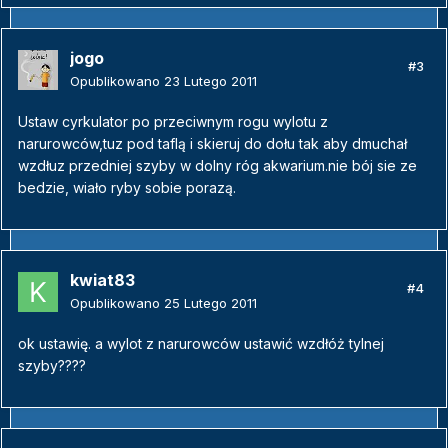
jogo
#3
Opublikowano
23 Lutego 2011
Ustaw cyrkulator po przeciwnym rogu wylotu z
narurowców,tuz pod taflą i skieruj do dołu tak aby dmuchał
wzdłuz przedniej szyby w dolny róg akwarium.nie bój sie ze
bedzie, wiało ryby sobie porazą.
kwiat83
#4
Opublikowano
25 Lutego 2011
ok ustawię. a wylot z narurowców ustawić wzdłóż tylnej
szyby????