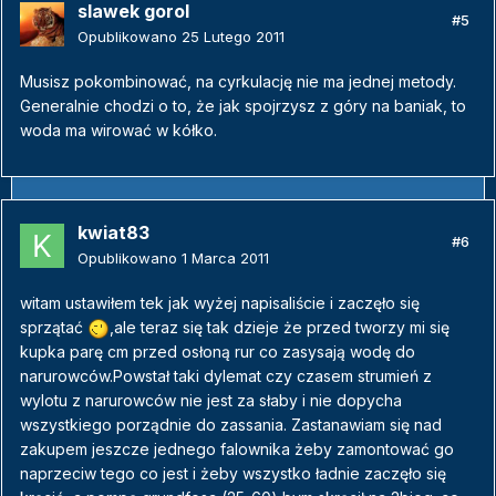
slawek gorol
#5
Opublikowano
25 Lutego 2011
Musisz pokombinować, na cyrkulację nie ma jednej metody.
Generalnie chodzi o to, że jak spojrzysz z góry na baniak, to
woda ma wirować w kółko.
kwiat83
#6
Opublikowano
1 Marca 2011
witam ustawiłem tek jak wyżej napisaliście i zaczęło się
sprzątać
,ale teraz się tak dzieje że przed tworzy mi się
kupka parę cm przed osłoną rur co zasysają wodę do
narurowców.Powstał taki dylemat czy czasem strumień z
wylotu z narurowców nie jest za słaby i nie dopycha
wszystkiego porządnie do zassania. Zastanawiam się nad
zakupem jeszcze jednego falownika żeby zamontować go
naprzeciw tego co jest i żeby wszystko ładnie zaczęło się