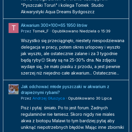
"Pyszczaki Toruń" i kolega Tomek Studio
Akwarystyki Aqua Dreams Bydgoszcz
Akwarium 300x100x65 1950 litrów
Przez
Tomek_F
·
Opublikowano
Niedziela o 15:39
Wszystko się przeciągnęło, niestety niespodziewana
delegacja w pracy, potem okres urlopowy i wyszło
jak wyszło, ale ostatecznie zalane i za 3 tygodnie
będą ryby🙂 Skały są na 25-30% dna. Na zdjęciu
wydaje się, że mało piasku z przodu, a jest pewnie
szerzej niż niejedno całe akwarium... Ostatecznie...
Jak odchować młode pyszczaki w akwarium z
drapieżnymi rybami?
Przez
Andrzej Głuszyca
·
Opublikowano
30 Lipca
Pisz i pytaj śmiało. Po to jest forum. Żadnych
regulaminów nie łamiesz. Skoro nigdy nie miales
akwa z biotopu Malawi to tym bardziej pytaj aby
uniknąć niepotrzebnych błędów. Mając inne zbiorniki