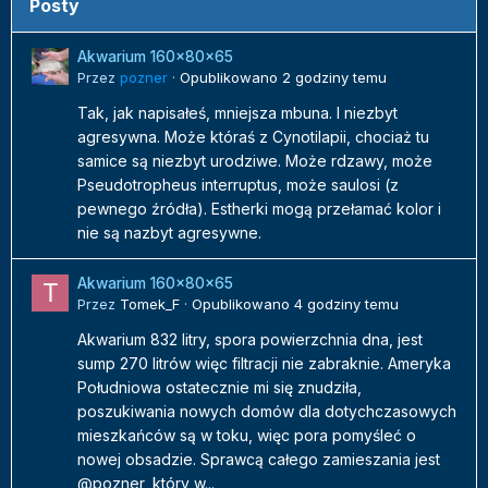
Posty
Akwarium 160x80x65
Przez
pozner
·
Opublikowano
2 godziny temu
Tak, jak napisałeś, mniejsza mbuna. I niezbyt
agresywna. Może któraś z Cynotilapii, chociaż tu
samice są niezbyt urodziwe. Może rdzawy, może
Pseudotropheus interruptus, może saulosi (z
pewnego źródła). Estherki mogą przełamać kolor i
nie są nazbyt agresywne.
Akwarium 160x80x65
Przez
Tomek_F
·
Opublikowano
4 godziny temu
Akwarium 832 litry, spora powierzchnia dna, jest
sump 270 litrów więc filtracji nie zabraknie. Ameryka
Południowa ostatecznie mi się znudziła,
poszukiwania nowych domów dla dotychczasowych
mieszkańców są w toku, więc pora pomyśleć o
nowej obsadzie. Sprawcą całego zamieszania jest
@pozner, który w...