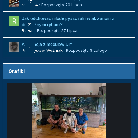
17
radek84
· Rozpoczęto
20 Lipca
Jak odchować młode pyszczaki w akwarium z
21
drapieżnymi rybami?
RejRaj
· Rozpoczęto
27 Lipca
Aranżacja z modułów DIY
4
Przemysław Woźniak
· Rozpoczęto
8 Lutego
Grafiki