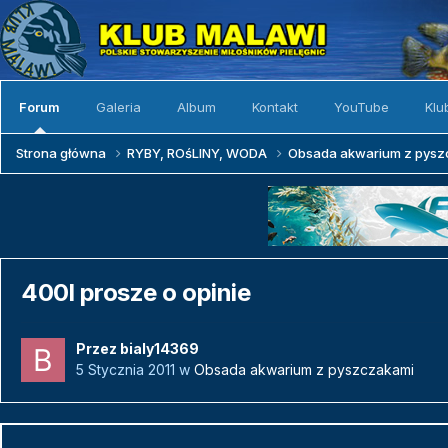
Forum
Galeria
Album
Kontakt
YouTube
Klu
Strona główna
RYBY, ROśLINY, WODA
Obsada akwarium z pys
400l prosze o opinie
Przez
bialy14369
5 Stycznia 2011
w
Obsada akwarium z pyszczakami