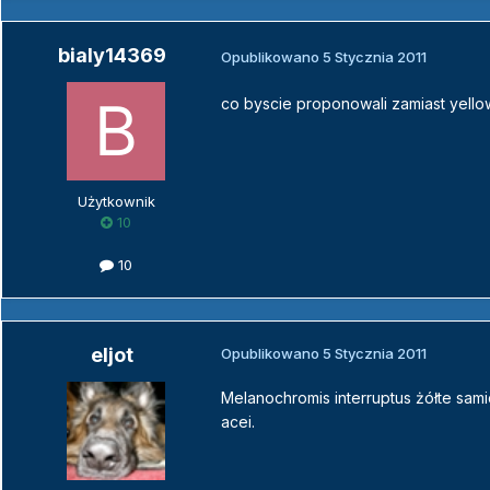
bialy14369
Opublikowano
5 Stycznia 2011
co byscie proponowali zamiast yello
Użytkownik
10
10
eljot
Opublikowano
5 Stycznia 2011
Melanochromis interruptus żółte sam
acei.