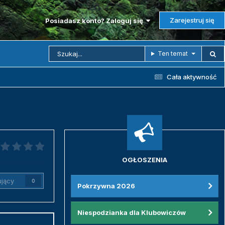
Zarejestruj się
Posiadasz konto? Zaloguj się
Ten temat
Cała aktywność
OGŁOSZENIA
jący
0
Pokrzywna 2026
Niespodzianka dla Klubowiczów