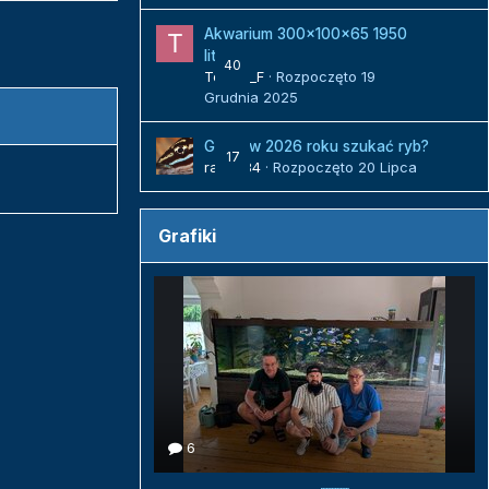
Akwarium 300x100x65 1950
litrów
40
Tomek_F
· Rozpoczęto
19
Grudnia 2025
Gdzie w 2026 roku szukać ryb?
17
radek84
· Rozpoczęto
20 Lipca
Grafiki
6