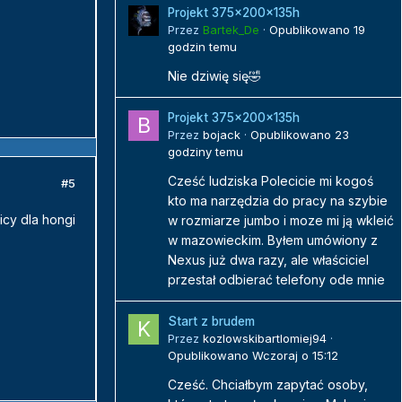
Projekt 375x200x135h
Przez
Bartek_De
·
Opublikowano
19
godzin temu
Nie dziwię się🤣
Projekt 375x200x135h
Przez
bojack
·
Opublikowano
23
godziny temu
Cześć ludziska Polecicie mi kogoś
#5
kto ma narzędzia do pracy na szybie
icy dla hongi
w rozmiarze jumbo i moze mi ją wkleić
w mazowieckim. Byłem umówiony z
Nexus już dwa razy, ale właściciel
przestał odbierać telefony ode mnie
Start z brudem
Przez
kozlowskibartlomiej94
·
Opublikowano
Wczoraj o 15:12
Cześć. Chciałbym zapytać osoby,