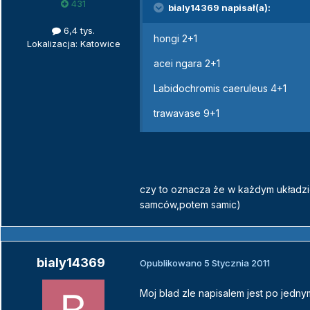
431
bialy14369 napisał(a):
6,4 tys.
hongi 2+1
Lokalizacja: Katowice
acei ngara 2+1
Labidochromis caeruleus 4+1
trawavase 9+1
czy to oznacza że w każdym układzi
samców,potem samic)
bialy14369
Opublikowano
5 Stycznia 2011
Moj blad zle napisalem jest po jedn