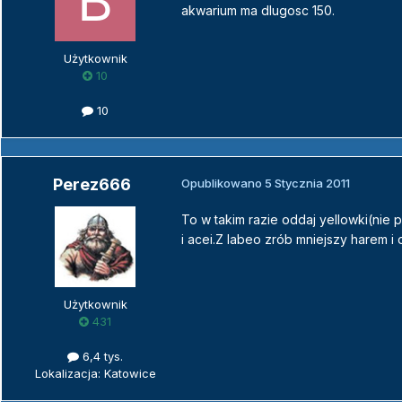
akwarium ma dlugosc 150.
Użytkownik
10
10
Perez666
Opublikowano
5 Stycznia 2011
To w takim razie oddaj yellowki(nie
i acei.Z labeo zrób mniejszy harem i 
Użytkownik
431
6,4 tys.
Lokalizacja: Katowice