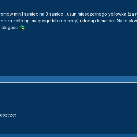
emow min.1 samiec na 3 samice , usun miesozernego yellowka (za n
ec za zolto np: magunge lub red redy) i dodaj demasoni. Na to ak
 dlugosci
jeszcze: