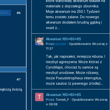
które startowały akwarium Malawi na
materiale z dojrzałego zbiornika.
Moje akwarium ma 250 l. Tydzień
#6
Autor
temu zostało zalane. Do nowego
akwarium dodałem brudną gąbkę i
osad z...
Akwarium 160x80x65
Przez
pozner
·
Opublikowano
Wczoraj o
11:37
Tak, jak napisałeś, mniejsza mbuna. I
niezbyt agresywna. Może któraś z
Cynotilapii, chociaż tu samice są
niezbyt urodziwe. Może rdzawy,
może Pseudotropheus interruptus,
#7
może saulosi (z pewnego źródła)...
iększą ilością
Akwarium 160x80x65
Przez
Tomek_F
·
Opublikowano
Wczoraj
o 09:08