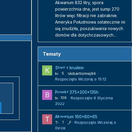
Akwarium 832 litry, spora
powierzchnia dna, jest sump 270
litrów więc filtracji nie zabraknie.
Ameryka Południowa ostatecznie mi
się znudziła, poszukiwania nowych
domów dla dotychczasowych...
Tematy
Start z brudem
kozlowskibartlomiej94
5
·
Rozpoczęto
Wczoraj o 15:12
Projekt 375x200x135h
bojack
109
· Rozpoczęto
6 Stycznia
2022
Akwarium 160x80x65
Tomek_F
1
· Rozpoczęto
Wczoraj o
09:08