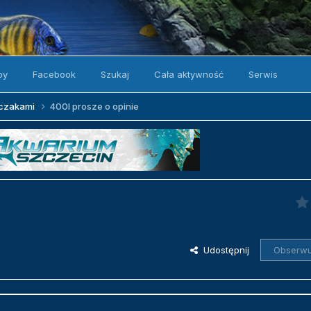
by
Facebook
Szukaj
Cała aktywność
Serwis
zczakami
400l prosze o opinie
Udostępnij
Obserwu