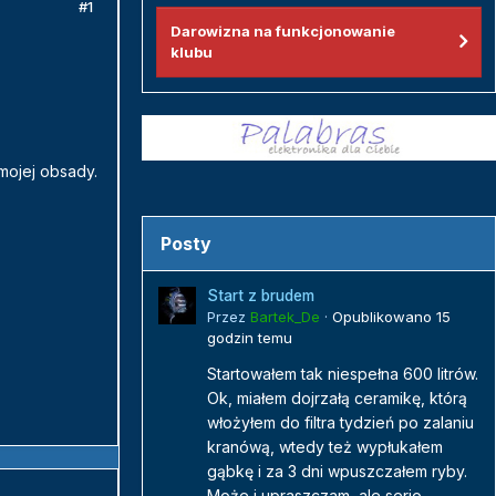
#1
Darowizna na funkcjonowanie
klubu
mojej obsady.
Posty
Start z brudem
Przez
Bartek_De
·
Opublikowano
15
godzin temu
Startowałem tak niespełna 600 litrów.
Ok, miałem dojrzałą ceramikę, którą
włożyłem do filtra tydzień po zalaniu
kranówą, wtedy też wypłukałem
gąbkę i za 3 dni wpuszczałem ryby.
Może i upraszczam, ale serio...