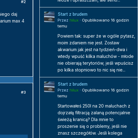
#2
iego daj
Start z brudem
Przez
hilux
·
Opublikowano
16 godzin
warium max 4
temu
Powiem tak: super że w ogóle pytasz,
moim zdaniem nie jest. Zostaw
akwarium jak jest na tydzień-dwa i
wtedy wpuść kilka maluchów - młode
nie obierają terytoriów, jeśli wpuścisz
po kilka stopniowo to nic się nie...
Start z brudem
Przez
hilux
·
Opublikowano
16 godzin
#3
temu
Startowałeś 250l na 20 maluchach z
dojrzałą filtracją zalaną potencjalnie
świeżą kranicą? Dla mnie to
proszenie się o problemy, jeśli nie
znasz szczegółów. Jeśli kolega