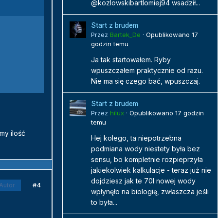
@kozlowskibartlomiej94 wsadził...
Start z brudem
Przez
Bartek_De
·
Opublikowano
17
godzin temu
Ja tak startowałem. Ryby
wpuszczałem praktycznie od razu.
Nie ma się czego bać, wpuszczaj.
Start z brudem
Przez
hilux
·
Opublikowano
17 godzin
temu
my ilość
Hej kolego, ta niepotrzebna
podmiana wody niestety była bez
sensu, bo kompletnie rozpieprzyła
jakiekolwiek kalkulacje - teraz już nie
dojdziesz jak te 70l nowej wody
#4
Autor
wpłynęło na biologię, zwłaszcza jeśli
to była...