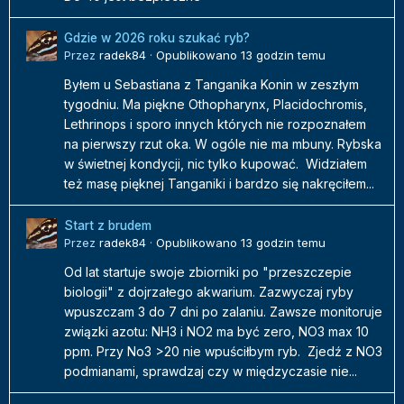
Gdzie w 2026 roku szukać ryb?
Przez
radek84
·
Opublikowano
13 godzin temu
Byłem u Sebastiana z Tanganika Konin w zeszłym
tygodniu. Ma piękne Othopharynx, Placidochromis,
Lethrinops i sporo innych których nie rozpoznałem
na pierwszy rzut oka. W ogóle nie ma mbuny. Rybska
w świetnej kondycji, nic tylko kupować. Widziałem
też masę pięknej Tanganiki i bardzo się nakręciłem...
Start z brudem
Przez
radek84
·
Opublikowano
13 godzin temu
Od lat startuje swoje zbiorniki po "przeszczepie
biologii" z dojrzałego akwarium. Zazwyczaj ryby
wpuszczam 3 do 7 dni po zalaniu. Zawsze monitoruje
związki azotu: NH3 i NO2 ma być zero, NO3 max 10
ppm. Przy No3 >20 nie wpuściłbym ryb. Zjedź z NO3
podmianami, sprawdzaj czy w międzyczasie nie...