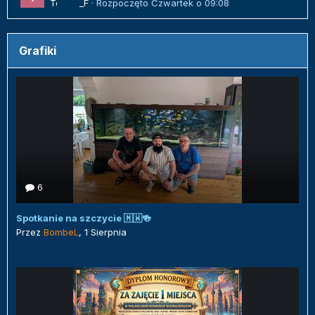
Tomek_F
· Rozpoczęto
Czwartek o 09:08
Grafiki
6
Spotkanie na szczycie 🇲🇼🍻
Przez
BombeL
,
1 Sierpnia