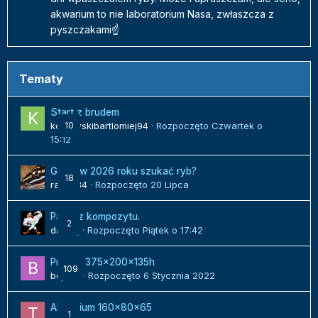
akwarium to nie laboratorium Nasa, zwłaszcza z
pyszczakami☝️
Tematy
Start z brudem
kozlowskibartlomiej94
10
· Rozpoczęto
Czwartek o
15:12
Gdzie w 2026 roku szukać ryb?
18
radek84
· Rozpoczęto
20 Lipca
Panel z kompozytu.
2
danielj
· Rozpoczęto
Piątek o 17:42
Projekt 375x200x135h
109
bojack
· Rozpoczęto
6 Stycznia 2022
Akwarium 160x80x65
1