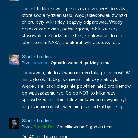
To jest tu kluczowe - przeszczep zrobiłeś do szkła,
które sobie tydzień stało, więc jakiekolwiek związki
chloru były w kranicy zdążyły odparować. Wtedy
przeszczep działa, pełna zgoda, też kilka razy
stosowałem. Zgadzam się też, że akwarium to nie
laboratorium NASA, ale akurat cykl azotowy jest...
Start z brudem
Przez
pozner
·
Opublikowano
4 godziny temu
To prawda, ale to akwarium miało taką pojemność. W
nim było ok. 450kg. kamienia. Tak czy siak było
więcej, ale i tak kolega nie powinien mieć problemów
po wpuszczeniu ryb. Co do NO3, to kilka razy
sprawdziłem u siebie (tak z ciekawości) i wynik był
na poziomie ok. 50, więc nie przesadzał bym z tą...
Start z brudem
Przez
Bartek_De
·
Opublikowano
11 godzin temu
Do 40 jest bezpieczne