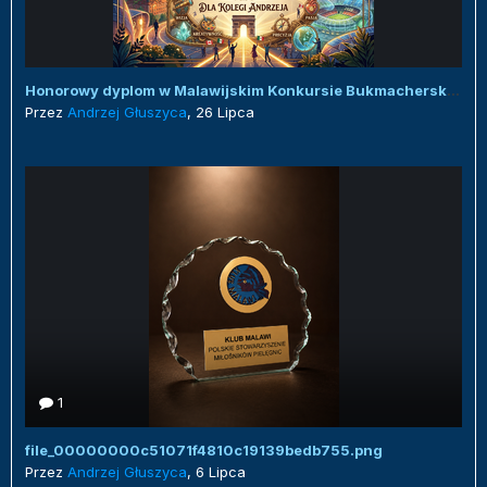
Honorowy dyplom w Malawijskim Konkursie Bukmacherskim :)
Przez
Andrzej Głuszyca
,
26 Lipca
1
file_00000000c51071f4810c19139bedb755.png
Przez
Andrzej Głuszyca
,
6 Lipca