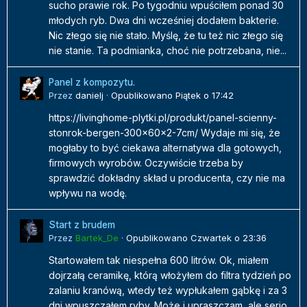
sucho prawie rok. Po tygodniu wpuściłem ponad 30
młodych ryb. Dwa dni wcześniej dodałem bakterie.
Nic złego się nie stało. Myślę, że tu też nic złego się
nie stanie. Ta podmianka, choć nie potrzebana, nie...
Panel z kompozytu.
Przez
danielj
·
Opublikowano
Piątek o 17:42
https://livinghome-plytki.pl/produkt/panel-scienny-
stonrok-bergen-300x60x2-7cm/ Wydaje mi się, że
mogłaby to być ciekawa alternatywa dla gotowych,
firmowych wyrobów. Oczywiście trzeba by
sprawdzić dokładny skład u producenta, czy nie ma
wpływu na wodę.
Start z brudem
Przez
Bartek_De
·
Opublikowano
Czwartek o 23:36
Startowałem tak niespełna 600 litrów. Ok, miałem
dojrzałą ceramikę, którą włożyłem do filtra tydzień po
zalaniu kranówą, wtedy też wypłukałem gąbkę i za 3
dni wpuszczałem ryby. Może i upraszczam, ale serio,