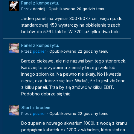
Panel z kompozytu.
Przez
danielj
·
Opublikowano
20 godzin temu
Jeden panel ma wymiar 300x60x7 cm, więc np. do
standardowej 450 wystarczy na obklejenie trzech
boków. do 576 l. także. W 720l już tylko dwa boki.
Panel z kompozytu.
Przez
pozner
·
Opublikowano
22 godziny temu
Bardzo ciekawe, ale nie nazwał bym tego stonerock.
Bardziej to przypomina ziemisty brzeg rzeki lub
innego zbiornika. Na pewno nie skały. No i kwestia
cięcia, czy dobrze się tnie. Widać, że to jest złożone
z kilku paneli. Trza by się zmówić w kilku. EDIT.
Podobno dobrze się tnie.
Start z brudem
Przez
pozner
·
Opublikowano
22 godziny temu
Do zupełnie nowego akwarium 1000l. z wodą z kranu
podpiąłem kubełek ex 1200 z wkładem, który stał na