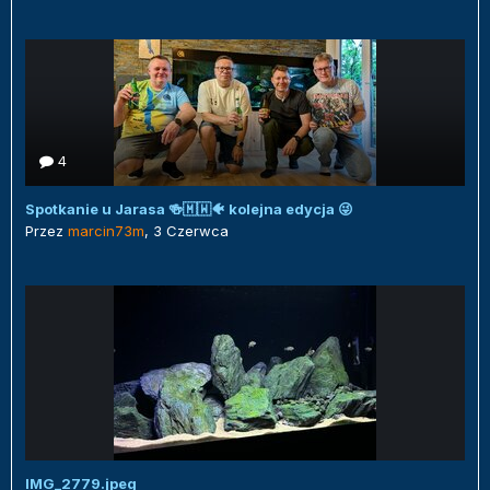
4
Spotkanie u Jarasa 🍻🇲🇼🐠 kolejna edycja 😜
Przez
marcin73m
,
3 Czerwca
IMG_2779.jpeg