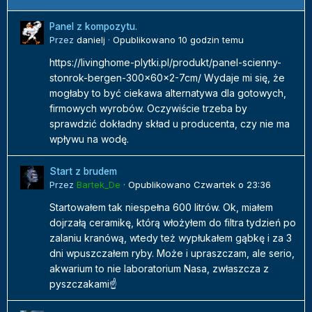
Panel z kompozytu.
Przez
danielj
·
Opublikowano
10 godzin temu
https://livinghome-plytki.pl/produkt/panel-scienny-
stonrok-bergen-300x60x2-7cm/ Wydaje mi się, że
mogłaby to być ciekawa alternatywa dla gotowych,
firmowych wyrobów. Oczywiście trzeba by
sprawdzić dokładny skład u producenta, czy nie ma
wpływu na wodę.
Start z brudem
Przez
Bartek_De
·
Opublikowano
Czwartek o 23:36
Startowałem tak niespełna 600 litrów. Ok, miałem
dojrzałą ceramikę, którą włożyłem do filtra tydzień po
zalaniu kranówą, wtedy też wypłukałem gąbkę i za 3
dni wpuszczałem ryby. Może i upraszczam, ale serio,
akwarium to nie laboratorium Nasa, zwłaszcza z
pyszczakami☝️