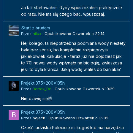
Ja tak startowałem. Ryby wpuszczałem praktycznie
od razu. Nie ma się czego bać, wpuszczaj.
Start z brudem
Przez
hilux
·
Opublikowano
Czwartek o 22:14
Hej kolego, ta niepotrzebna podmiana wody niestety
była bez sensu, bo kompletnie rozpieprzyła
jakiekolwiek kalkulacje - teraz już nie dojdziesz jak
te 70l nowej wody wpłynęło na biologię, zwłaszcza
jeśli to była kranica. Jaką wodę wlałeś do baniaka?
Projekt 375x200x135h
Przez
Bartek_De
·
Opublikowano
Czwartek o 19:29
Nie dziwię się🤣
Projekt 375x200x135h
Przez
bojack
·
Opublikowano
Czwartek o 16:02
Cześć ludziska Polecicie mi kogoś kto ma narzędzia