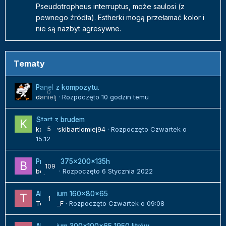
Pseudotropheus interruptus, może saulosi (z
pewnego źródła). Estherki mogą przełamać kolor i
nie są nazbyt agresywne.
Tematy
Panel z kompozytu.
0
danielj
· Rozpoczęto
10 godzin temu
Start z brudem
kozlowskibartlomiej94
5
· Rozpoczęto
Czwartek o
15:12
Projekt 375x200x135h
109
bojack
· Rozpoczęto
6 Stycznia 2022
Akwarium 160x80x65
1
Tomek_F
· Rozpoczęto
Czwartek o 09:08