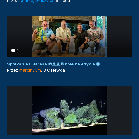
Przez
Andrzej Głuszyca
,
6 Lipca
4
Spotkanie u Jarasa 🍻🇲🇼🐠 kolejna edycja 😜
Przez
marcin73m
,
3 Czerwca