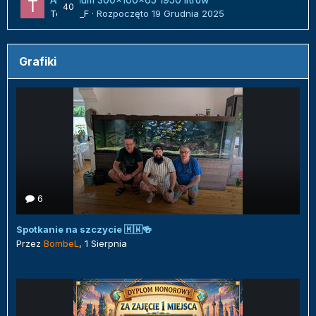
Akwarium 300x100x65 1950 litrów
40
Tomek_F
· Rozpoczęto
19 Grudnia 2025
Grafiki
6
Spotkanie na szczycie 🇲🇼🍻
Przez
BombeL
,
1 Sierpnia