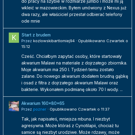
do pracy na szybie w rozmiarze jumbo i moze mi ją
wkleić w mazowieckim. Byłem umówiony z Nexus już
dwa razy, ale właściciel przestał odbierać telefony
ode mnie
Start z brudem
Przez
kozlowskibartlomiej94
·
Opublikowano
Czwartek o
15:12
Cześć. Chciałbym zapytać osoby, które startowały
akwarium Malawi na materiale z dojrzałego zbiornika.
Moje akwarium ma 250 l. Tydzień temu zostało
zalane. Do nowego akwarium dodałem brudną gąbkę
i osad z filtra z dojrzałego akwarium Malawi oraz
bakterie. Wykonałem podmianę około 70 l wody. ...
Akwarium 160x80x65
Przez
pozner
·
Opublikowano
Czwartek o 11:37
Tak, jak napisałeś, mniejsza mbuna. I niezbyt
agresywna. Może któraś z Cynotilapii, chociaż tu
samice są niezbyt urodziwe. Może rdzawy, może