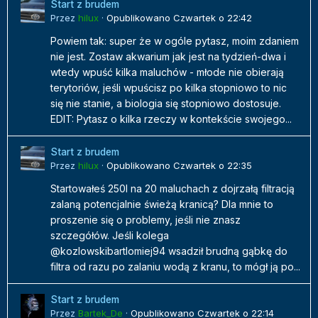
Start z brudem
Przez
hilux
·
Opublikowano
Czwartek o 22:42
Powiem tak: super że w ogóle pytasz, moim zdaniem
nie jest. Zostaw akwarium jak jest na tydzień-dwa i
wtedy wpuść kilka maluchów - młode nie obierają
terytoriów, jeśli wpuścisz po kilka stopniowo to nic
się nie stanie, a biologia się stopniowo dostosuje.
EDIT: Pytasz o kilka rzeczy w kontekście swojego...
Start z brudem
Przez
hilux
·
Opublikowano
Czwartek o 22:35
Startowałeś 250l na 20 maluchach z dojrzałą filtracją
zalaną potencjalnie świeżą kranicą? Dla mnie to
proszenie się o problemy, jeśli nie znasz
szczegółów. Jeśli kolega
@kozlowskibartlomiej94 wsadził brudną gąbkę do
filtra od razu po zalaniu wodą z kranu, to mógł ją po...
Start z brudem
Przez
Bartek_De
·
Opublikowano
Czwartek o 22:14