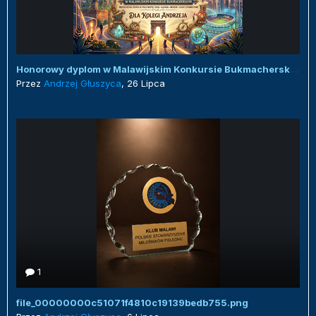
Honorowy dyplom w Malawijskim Konkursie Bukmacherskim :)
Przez
Andrzej Głuszyca
,
26 Lipca
1
file_00000000c51071f4810c19139bedb755.png