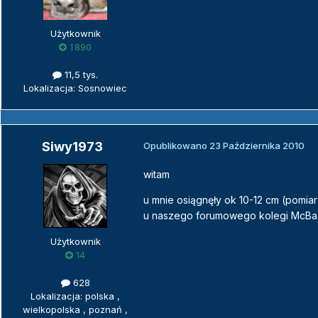
Użytkownik
1 890
11,5 tys.
Lokalizacja: Sosnowiec
Siwy1973
Opublikowano
23 Października 2010
witam
u mnie osiągnęły ok 10-12 cm (pomiar
u naszego forumowego kolegi McBazo
Użytkownik
14
628
Lokalizacja: polska ,
wielkopolska , poznań ,