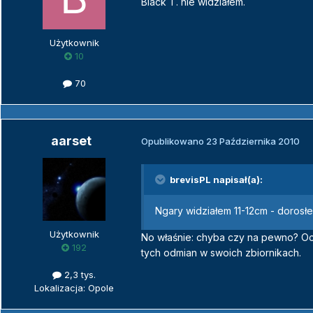
Black T. nie widziałem.
Użytkownik
10
70
aarset
Opublikowano
23 Października 2010
brevisPL napisał(a):
Ngary widziałem 11-12cm - dorosłe
Użytkownik
No właśnie: chyba czy na pewno? Ocz
192
tych odmian w swoich zbiornikach.
2,3 tys.
Lokalizacja: Opole