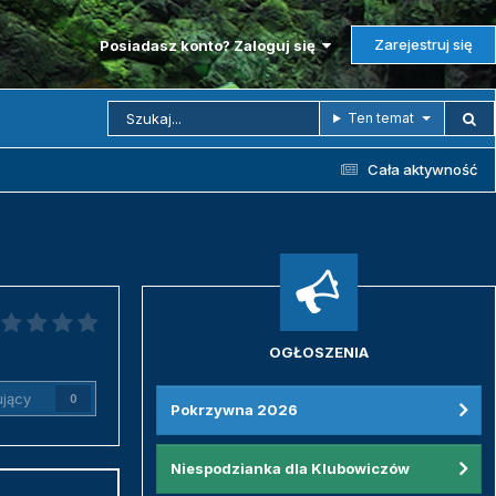
Zarejestruj się
Posiadasz konto? Zaloguj się
Ten temat
Cała aktywność
OGŁOSZENIA
jący
0
Pokrzywna 2026
Niespodzianka dla Klubowiczów