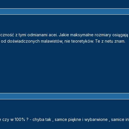
yczność z tymi odmianami acei. Jakie maksymalne rozmiary osiągają
e od doświadczonych malawistów, nie teoretyków. Te z netu znam.
le czy w 100% ? - chyba tak , samce piękne i wybarwione , samice i