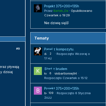
Projekt 375x200x135h
Przez
Bartek_De
·
Opublikowano
Czwartek o 19:29
Nie dziwię się🤣
Tematy
#9
Panel z kompozytu.
danielj
2
· Rozpoczęto
Wczoraj o
17:42
teraz pływają
Start z brudem
 dzisiaj
kozlowskibartlomiej94
6
·
Rozpoczęto
Czwartek o 15:12
Projekt 375x200x135h
bojack
109
· Rozpoczęto
6 Stycznia
2022