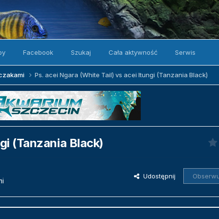
by
Facebook
Szukaj
Cała aktywność
Serwis
zczakami
Ps. acei Ngara (White Tail) vs acei Itungi (Tanzania Black)
ngi (Tanzania Black)
Udostępnij
Obserwu
mi