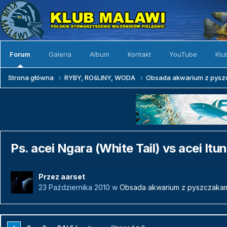
Forum
Galeria
Album
Kontakt
YouTube
Klu
Strona główna
RYBY, ROśLINY, WODA
Obsada akwarium z pys
Ps. acei Ngara (White Tail) vs acei Itu
Przez
aarset
23 Października 2010
w
Obsada akwarium z pyszczaka