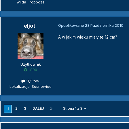
wilda , robocza
eljot
Opublikowano
23 Października 2010
A w jakim wieku miały te 12 cm?
Użytkownik
1 890
11,5 tys.
Lokalizacja: Sosnowiec
2
3
DALEJ
Strona 1 z 3
1