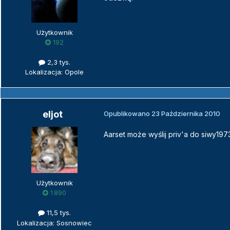
Użytkownik
192
2,3 tys.
Lokalizacja: Opole
eljot
Opublikowano
23 Października 2010
Aarset może wyślij priv'a do siwy197
Użytkownik
1 890
11,5 tys.
Lokalizacja: Sosnowiec