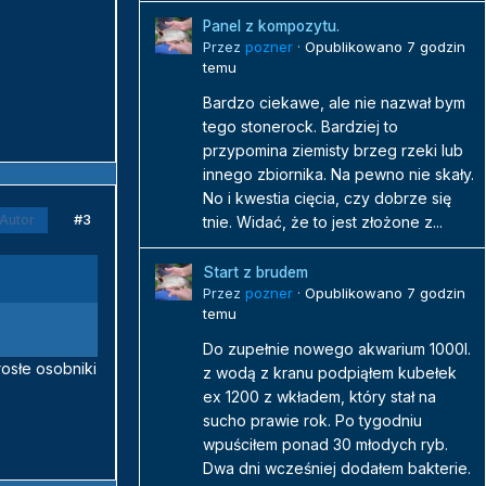
Panel z kompozytu.
Przez
pozner
·
Opublikowano
7 godzin
temu
Bardzo ciekawe, ale nie nazwał bym
tego stonerock. Bardziej to
przypomina ziemisty brzeg rzeki lub
innego zbiornika. Na pewno nie skały.
No i kwestia cięcia, czy dobrze się
#3
Autor
tnie. Widać, że to jest złożone z...
Start z brudem
Przez
pozner
·
Opublikowano
7 godzin
temu
Do zupełnie nowego akwarium 1000l.
osłe osobniki
z wodą z kranu podpiąłem kubełek
ex 1200 z wkładem, który stał na
sucho prawie rok. Po tygodniu
wpuściłem ponad 30 młodych ryb.
Dwa dni wcześniej dodałem bakterie.