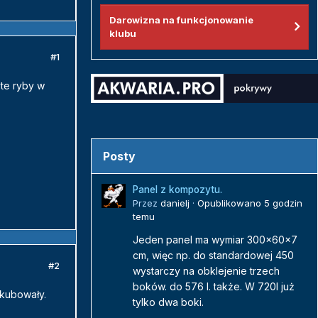
Darowizna na funkcjonowanie
klubu
#1
 te ryby w
Posty
Panel z kompozytu.
Przez
danielj
·
Opublikowano
5 godzin
temu
Jeden panel ma wymiar 300x60x7
cm, więc np. do standardowej 450
#2
wystarczy na obklejenie trzech
boków. do 576 l. także. W 720l już
nkubowały.
tylko dwa boki.