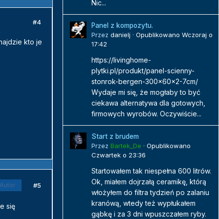
Nic...
#4
Panel z kompozytu.
Przez
danielj
·
Opublikowano
Wczoraj o
ajdzie kto je
17:42
https://livinghome-
plytki.pl/produkt/panel-scienny-
stonrok-bergen-300x60x2-7cm/
Wydaje mi się, że mogłaby to być
ciekawa alternatywa dla gotowych,
firmowych wyrobów. Oczywiście...
Start z brudem
Przez
Bartek_De
·
Opublikowano
Czwartek o 23:36
Startowałem tak niespełna 600 litrów.
Ok, miałem dojrzałą ceramikę, którą
#5
Autor
włożyłem do filtra tydzień po zalaniu
kranówą, wtedy też wypłukałem
e się
gąbkę i za 3 dni wpuszczałem ryby.