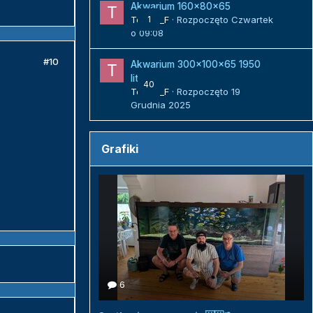
Akwarium 160x80x65
Tomek_F
1
· Rozpoczęto
Czwartek
o 09:08
#10
Akwarium 300x100x65 1950
litrów
40
Tomek_F
· Rozpoczęto
19
Grudnia 2025
Grafiki
6