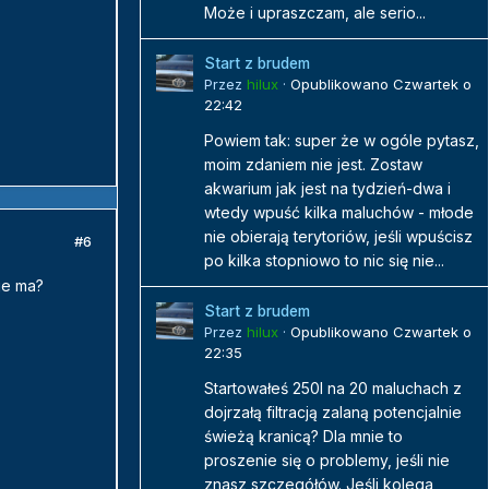
Może i upraszczam, ale serio...
Start z brudem
Przez
hilux
·
Opublikowano
Czwartek o
22:42
Powiem tak: super że w ogóle pytasz,
moim zdaniem nie jest. Zostaw
akwarium jak jest na tydzień-dwa i
wtedy wpuść kilka maluchów - młode
nie obierają terytoriów, jeśli wpuścisz
#6
po kilka stopniowo to nic się nie...
je ma?
Start z brudem
Przez
hilux
·
Opublikowano
Czwartek o
22:35
Startowałeś 250l na 20 maluchach z
dojrzałą filtracją zalaną potencjalnie
świeżą kranicą? Dla mnie to
proszenie się o problemy, jeśli nie
znasz szczegółów. Jeśli kolega