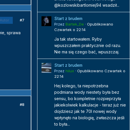
@kozlowskibartlomiej94 wsadził...
Start z brudem
#7
Autor
Przez
Bartek_De
·
Opublikowano
Czwartek o 22:14
wie, sprawa
Ja tak startowałem. Ryby
wpuszczałem praktycznie od razu.
Nie ma się czego bać, wpuszczaj.
Start z brudem
Przez
hilux
·
Opublikowano
Czwartek o
22:14
Hej kolego, ta niepotrzebna
podmiana wody niestety była bez
sensu, bo kompletnie rozpieprzyła
#8
jakiekolwiek kalkulacje - teraz już nie
dojdziesz jak te 70l nowej wody
wpłynęło na biologię, zwłaszcza jeśli
to była...