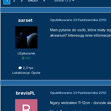
2
3
DALEJ
Strona 1 z 3
1
aarset
Opublikowano
23 Października 2010
Mam pytanie do osób, które miały st
akwarium? Interesują mnie informacj
Użytkownik
192
2,3 tys.
Lokalizacja: Opole
brevisPL
Opublikowano
23 Października 2010
Ngary widziałem 11-12cm - dorosłe a