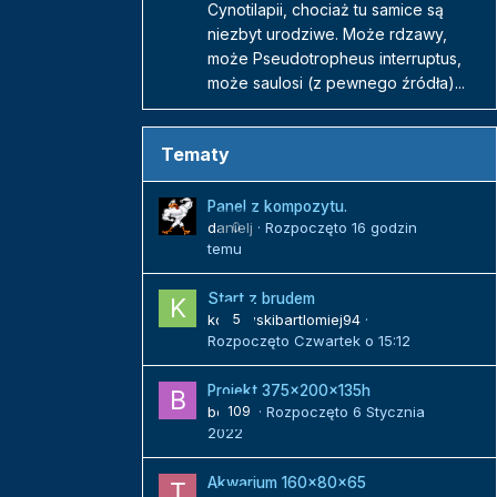
Cynotilapii, chociaż tu samice są
niezbyt urodziwe. Może rdzawy,
może Pseudotropheus interruptus,
może saulosi (z pewnego źródła)...
Tematy
Panel z kompozytu.
danielj
0
· Rozpoczęto
16 godzin
temu
Start z brudem
kozlowskibartlomiej94
5
·
Rozpoczęto
Czwartek o 15:12
Projekt 375x200x135h
bojack
109
· Rozpoczęto
6 Stycznia
2022
Akwarium 160x80x65