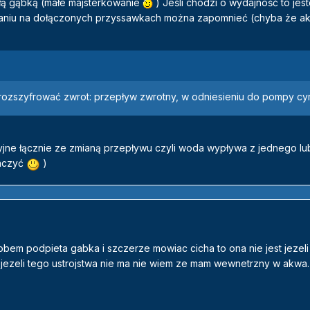
ą gąbką (małe majsterkowanie
) Jeśli chodzi o wydajność to jes
aniu na dołączonych przyssawkach można zapomnieć (chyba że a
 rozszyfrować zwrot: przepływ zwrotny, w odniesieniu do pompy cyr
jne łącznie ze zmianą przepływu czyli woda wypływa z jednego lu
maczyć
)
 podpieta gabka i szczerze mowiac cicha to ona nie jest jezeli
jezeli tego ustrojstwa nie ma nie wiem ze mam wewnetrzny w akwa.