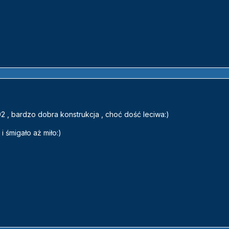
02 , bardzo dobra konstrukcja , choć dość leciwa:)
 śmigało aż miło:)