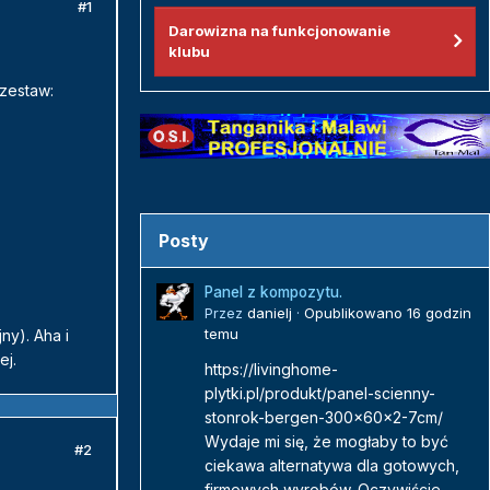
#1
Darowizna na funkcjonowanie
klubu
 zestaw:
Posty
Panel z kompozytu.
Przez
danielj
·
Opublikowano
16 godzin
temu
ny). Aha i
ej.
https://livinghome-
plytki.pl/produkt/panel-scienny-
stonrok-bergen-300x60x2-7cm/
Wydaje mi się, że mogłaby to być
#2
ciekawa alternatywa dla gotowych,
firmowych wyrobów. Oczywiście...