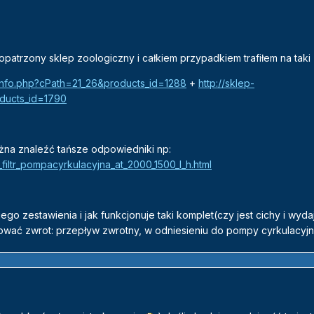
patrzony sklep zoologiczny i całkiem przypadkiem trafiłem na taki
_info.php?cPath=21_26&products_id=1288
+
http://sklep-
oducts_id=1790
żna znaleźć tańsze odpowiedniki np:
filtr_pompacyrkulacyjna_at_2000_1500_l_h.html
go zestawienia i jak funkcjonuje taki komplet(czy jest cichy i wydaj
rować zwrot: przepływ zwrotny, w odniesieniu do pompy cyrkulacyjn