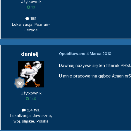
Użytkownik
10
185
Lokalizacja: Poznań-
Jeżyce
danielj
Opublikowano
4 Marca 2010
Dawniej nazywał się ten filterek PH8
U mnie pracował na gąbce Atman nr5 i
Użytkownik
140
2,4 tys.
Lokalizacja: Jaworzno,
woj. śląskie, Polska