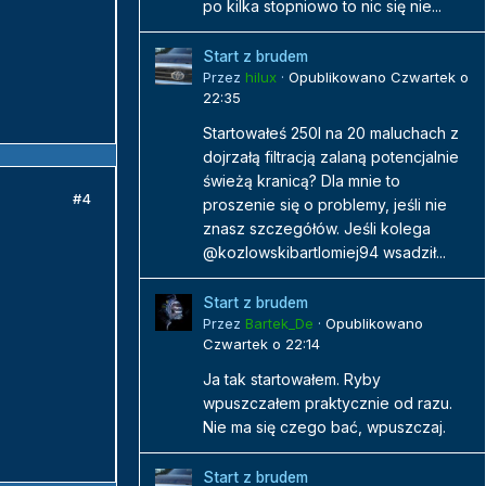
po kilka stopniowo to nic się nie...
Start z brudem
Przez
hilux
·
Opublikowano
Czwartek o
22:35
Startowałeś 250l na 20 maluchach z
dojrzałą filtracją zalaną potencjalnie
świeżą kranicą? Dla mnie to
#4
proszenie się o problemy, jeśli nie
znasz szczegółów. Jeśli kolega
@kozlowskibartlomiej94 wsadził...
Start z brudem
Przez
Bartek_De
·
Opublikowano
Czwartek o 22:14
Ja tak startowałem. Ryby
wpuszczałem praktycznie od razu.
Nie ma się czego bać, wpuszczaj.
Start z brudem