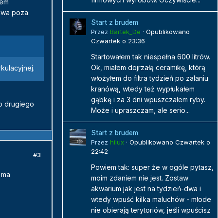
tem
kwa poza
Start z brudem
Przez
Bartek_De
·
Opublikowano
Czwartek o 23:36
Startowałem tak niespełna 600 litrów.
Ok, miałem dojrzałą ceramikę, którą
kulacyjnej.
włożyłem do filtra tydzień po zalaniu
kranówą, wtedy też wypłukałem
gąbkę i za 3 dni wpuszczałem ryby.
b drugiego
Może i upraszczam, ale serio...
Start z brudem
Przez
hilux
·
Opublikowano
Czwartek o
22:42
#3
Powiem tak: super że w ogóle pytasz,
 ma
moim zdaniem nie jest. Zostaw
akwarium jak jest na tydzień-dwa i
wtedy wpuść kilka maluchów - młode
nie obierają terytoriów, jeśli wpuścisz