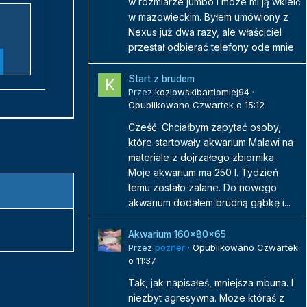
w rozmiarze jumbo i moze mi ją wkleić
w mazowieckim. Byłem umówiony z
Nexus już dwa razy, ale właściciel
przestał odbierać telefony ode mnie
Start z brudem
Przez
kozlowskibartlomiej94
·
Opublikowano
Czwartek o 15:12
Cześć. Chciałbym zapytać osoby,
które startowały akwarium Malawi na
materiale z dojrzałego zbiornika.
Moje akwarium ma 250 l. Tydzień
temu zostało zalane. Do nowego
akwarium dodałem brudną gąbkę i...
Akwarium 160x80x65
Przez
pozner
·
Opublikowano
Czwartek
o 11:37
Tak, jak napisałeś, mniejsza mbuna. I
niezbyt agresywna. Może któraś z