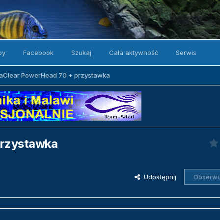
by
Facebook
Szukaj
Cała aktywność
Serwis
aClear PowerHead 70 + przystawka
przystawka
Udostępnij
Obserwu