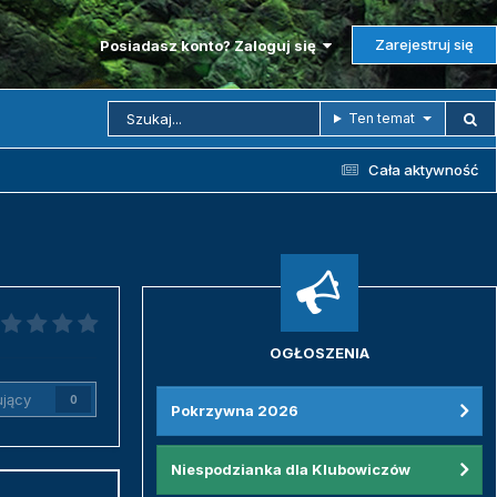
Zarejestruj się
Posiadasz konto? Zaloguj się
Ten temat
Cała aktywność
OGŁOSZENIA
jący
0
Pokrzywna 2026
Niespodzianka dla Klubowiczów