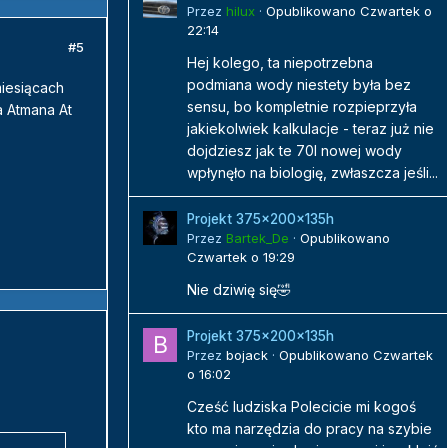
Przez
hilux
·
Opublikowano
Czwartek o
22:14
#5
Hej kolego, ta niepotrzebna
podmiana wody niestety była bez
miesiącach
sensu, bo kompletnie rozpieprzyła
a Atmana At
jakiekolwiek kalkulacje - teraz już nie
dojdziesz jak te 70l nowej wody
wpłynęło na biologię, zwłaszcza jeśli...
Projekt 375x200x135h
Przez
Bartek_De
·
Opublikowano
Czwartek o 19:29
Nie dziwię się🤣
Projekt 375x200x135h
Przez
bojack
·
Opublikowano
Czwartek
o 16:02
Cześć ludziska Polecicie mi kogoś
kto ma narzędzia do pracy na szybie