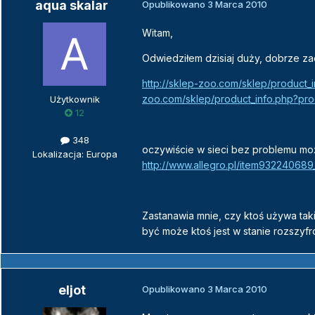
aqua skalar
Opublikowano
3 Marca 2010
Witam,
Odwiedziłem dzisiaj duży, dobrze zao
http://sklep-zoo.com/sklep/product
zoo.com/sklep/product_info.php?pr
Użytkownik
12
348
oczywiście w sieci bez problemu mo
Lokalizacja: Europa
http://www.allegro.pl/item932240689_
Zastanawia mnie, czy ktoś używa takie
być może ktoś jest w stanie rozszyf
eljot
Opublikowano
3 Marca 2010