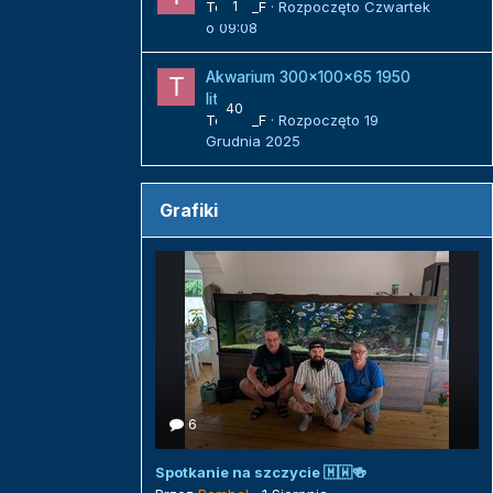
Tomek_F
1
· Rozpoczęto
Czwartek
o 09:08
Akwarium 300x100x65 1950
litrów
40
Tomek_F
· Rozpoczęto
19
Grudnia 2025
Grafiki
6
Spotkanie na szczycie 🇲🇼🍻