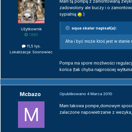
Mam tą pompę z zamontowaną zwykł
zadowolony ale buczy i o zamontow
sypialnią
)
aqua skalar napisał(a):
Użytkownik
1 890
Aha i być może ktoś jest w stanie
11,5 tys.
Lokalizacja: Sosnowiec
Pompa ma spore możliwości regulacy
końca (tak chyba najprościej wytłu
Mcbazo
Opublikowano
4 Marca 2010
Mam takowa pompe,domowym sposobem
zalaczone napowietrzanie z wezyka,