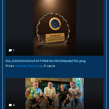
1
file_00000000c51071f4810c19139bedb755.png
Przez
Andrzej Głuszyca
,
6 Lipca
4