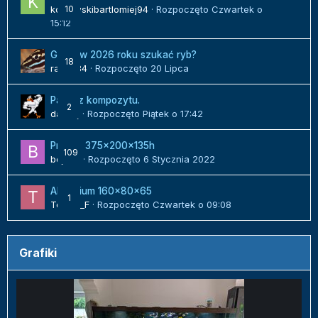
kozlowskibartlomiej94
10
· Rozpoczęto
Czwartek o
15:12
Gdzie w 2026 roku szukać ryb?
18
radek84
· Rozpoczęto
20 Lipca
Panel z kompozytu.
2
danielj
· Rozpoczęto
Piątek o 17:42
Projekt 375x200x135h
109
bojack
· Rozpoczęto
6 Stycznia 2022
Akwarium 160x80x65
1
Tomek_F
· Rozpoczęto
Czwartek o 09:08
Grafiki