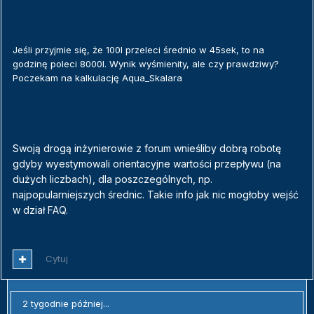
Jeśli przyjmie się, że 100l przeleci średnio w 45sek, to na
godzinę poleci 8000l. Wynik wyśmienity, ale czy prawdziwy?
Poczekam na kalkulację Aqua_Skalara
Swoją drogą inżynierowie z forum wnieśliby dobrą robotę
gdyby wyestymowali orientacyjne wartości przepływu (na
dużych liczbach), dla poszczególnych, np.
najpopularniejszych średnic. Takie info jak nic mogłoby wejść
w dział FAQ.
Cytuj
2 tygodnie później...