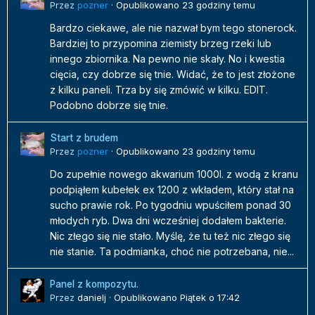
Przez
pozner
·
Opublikowano
23 godziny temu
Bardzo ciekawe, ale nie nazwał bym tego stonerock.
Bardziej to przypomina ziemisty brzeg rzeki lub
innego zbiornika. Na pewno nie skały. No i kwestia
cięcia, czy dobrze się tnie. Widać, że to jest złożone
z kilku paneli. Trza by się zmówić w kilku. EDIT.
Podobno dobrze się tnie.
Start z brudem
Przez
pozner
·
Opublikowano
23 godziny temu
Do zupełnie nowego akwarium 1000l. z wodą z kranu
podpiąłem kubełek ex 1200 z wkładem, który stał na
sucho prawie rok. Po tygodniu wpuściłem ponad 30
młodych ryb. Dwa dni wcześniej dodałem bakterie.
Nic złego się nie stało. Myślę, że tu też nic złego się
nie stanie. Ta podmianka, choć nie potrzebana, nie...
Panel z kompozytu.
Przez
danielj
·
Opublikowano
Piątek o 17:42