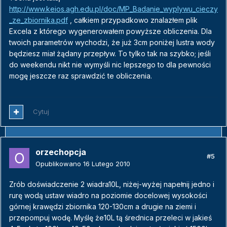
http://www.keios.agh.edu.pl/doc/MP_Badanie_wyplywu_cieczy
_ze_zbiornika.pdf
, całkiem przypadkowo znalazłem plik
Excela z którego wygenerowałem powyższe obliczenia. Dla
twoich parametrów wychodzi, że już 3cm poniżej lustra wody
będziesz miał żądany przepływ. To tylko tak na szybko; jeśli
do weekendu nikt nie wymyśli nic lepszego to dla pewności
mogę jeszcze raz sprawdzić te obliczenia.
Cytuj
orzechopcja
#5
Opublikowano
16 Lutego 2010
Zrób doświadczenie 2 wiadra10L, niżej-wyżej napełnij jedno i
rurę wodą ustaw wiadro na poziomie docelowej wysokości
górnej krawędzi zbiornika 120-130cm a drugie na ziemi i
przepompuj wodę. Myślę że10L tą średnica przeleci w jakieś