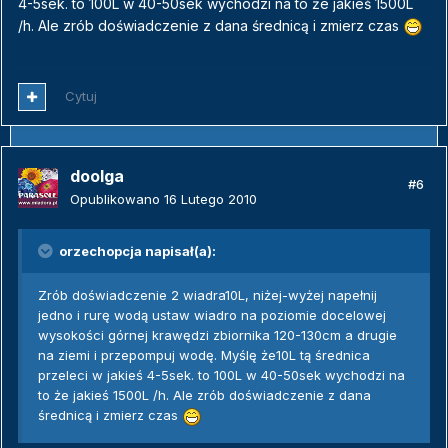
4-5sek. to 100L w 40-50sek wychodzi na to że jakieś 1500L
/h. Ale zrób doświadczenie z dana średnicą i zmierz czas
Cytuj
doolga
#6
Opublikowano
16 Lutego 2010
orzechopcja napisał(a):
Zrób doświadczenie 2 wiadra10L, niżej-wyżej napełnij
jedno i rurę wodą ustaw wiadro na poziomie docelowej
wysokości górnej krawędzi zbiornika 120-130cm a drugie
na ziemi i przepompuj wodę. Myślę że10L tą średnica
przeleci w jakieś 4-5sek. to 100L w 40-50sek wychodzi na
to że jakieś 1500L /h. Ale zrób doświadczenie z dana
średnicą i zmierz czas