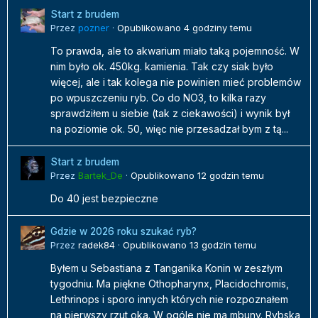
Start z brudem
Przez
pozner
·
Opublikowano
4 godziny temu
To prawda, ale to akwarium miało taką pojemność. W
nim było ok. 450kg. kamienia. Tak czy siak było
więcej, ale i tak kolega nie powinien mieć problemów
po wpuszczeniu ryb. Co do NO3, to kilka razy
sprawdziłem u siebie (tak z ciekawości) i wynik był
na poziomie ok. 50, więc nie przesadzał bym z tą...
Start z brudem
Przez
Bartek_De
·
Opublikowano
12 godzin temu
Do 40 jest bezpieczne
Gdzie w 2026 roku szukać ryb?
Przez
radek84
·
Opublikowano
13 godzin temu
Byłem u Sebastiana z Tanganika Konin w zeszłym
tygodniu. Ma piękne Othopharynx, Placidochromis,
Lethrinops i sporo innych których nie rozpoznałem
na pierwszy rzut oka. W ogóle nie ma mbuny. Rybska