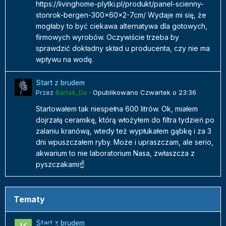
https://livinghome-plytki.pl/produkt/panel-scienny-
stonrok-bergen-300x60x2-7cm/ Wydaje mi się, że
mogłaby to być ciekawa alternatywa dla gotowych,
firmowych wyrobów. Oczywiście trzeba by
sprawdzić dokładny skład u producenta, czy nie ma
wpływu na wodę.
Start z brudem
Przez
Bartek_De
·
Opublikowano
Czwartek o 23:36
Startowałem tak niespełna 600 litrów. Ok, miałem
dojrzałą ceramikę, którą włożyłem do filtra tydzień po
zalaniu kranówą, wtedy też wypłukałem gąbkę i za 3
dni wpuszczałem ryby. Może i upraszczam, ale serio,
akwarium to nie laboratorium Nasa, zwłaszcza z
pyszczakami☝️
Tematy
Start z brudem