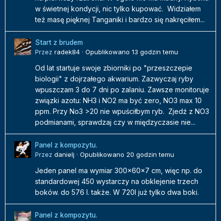
w świetnej kondycji, nic tylko kupować. Widziałem
też masę pięknej Tanganiki i bardzo się nakręciłem...
Start z brudem
Przez
radek84
·
Opublikowano
13 godzin temu
Od lat startuje swoje zbiorniki po "przeszczepie
biologii" z dojrzałego akwarium. Zazwyczaj ryby
wpuszczam 3 do 7 dni po zalaniu. Zawsze monitoruje
związki azotu: NH3 i NO2 ma być zero, NO3 max 10
ppm. Przy No3 >20 nie wpuściłbym ryb. Zjedź z NO3
podmianami, sprawdzaj czy w międzyczasie nie...
Panel z kompozytu.
Przez
danielj
·
Opublikowano
20 godzin temu
Jeden panel ma wymiar 300x60x7 cm, więc np. do
standardowej 450 wystarczy na obklejenie trzech
boków. do 576 l. także. W 720l już tylko dwa boki.
Panel z kompozytu.