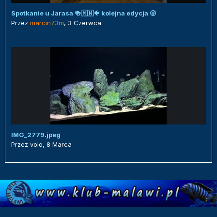
Spotkanie u Jarasa 🍻🇲🇼🐠 kolejna edycja 😜
Przez
marcin73m
,
3 Czerwca
IMG_2779.jpeg
Przez
volo
,
8 Marca