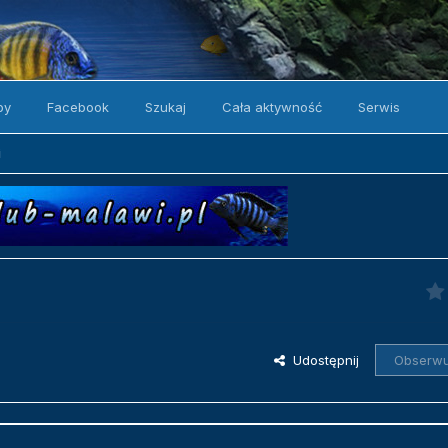
by
Facebook
Szukaj
Cała aktywność
Serwis
i
Udostępnij
Obserwu