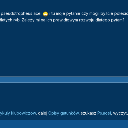
 pseudotropheus acei
i tu moje pytanie czy mogli byście polecic
dlatych ryb. Zależy mi na ich prawidłowym rozwoju dlatego pytam?
tykuly klubowiczow
, dalej
Opisy gatunków
, szukasz
Ps.acei
, wyczytu