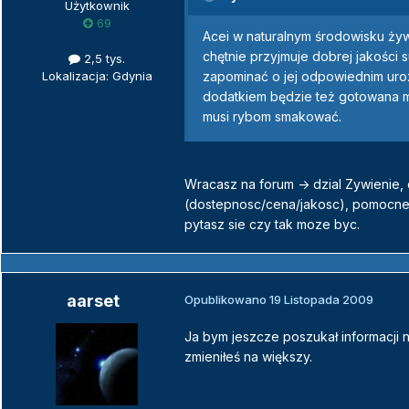
Użytkownik
69
Acei w naturalnym środowisku żyw
chętnie przyjmuje dobrej jakości 
2,5 tys.
zapominać o jej odpowiednim ur
Lokalizacja: Gdynia
dodatkiem będzie też gotowana ma
musi rybom smakować.
Wracasz na forum -> dzial Zywienie,
(dostepnosc/cena/jakosc), pomocn
pytasz sie czy tak moze byc.
aarset
Opublikowano
19 Listopada 2009
Ja bym jeszcze poszukał informacji n
zmieniłeś na większy.