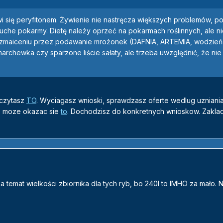
i się peryfitonem. Żywienie nie nastręcza większych problemów, p
suche pokarmy. Dietę należy oprzeć na pokarmach roślinnych, ale n
ozmaiceniu przez podawanie mrożonek (DAFNIA, ARTEMIA, wodzień
rchewka czy sparzone liście sałaty, ale trzeba uwzględnić, że nie
 czytasz
TO
. Wyciagasz wnioski, sprawdzasz oferte wedlug uzniani
e moze okazac sie
to
. Dochodzisz do konkretnych wnioskow. Zaklad
a temat wielkości zbiornika dla tych ryb, bo 240l to IMHO za mało. 