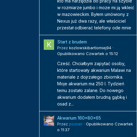
kto ma narzędzia do pracy na szybie
w rozmiarze jumbo i moze mi ją wkleić
w mazowieckim. Byłem umówiony z
Nexus już dwa razy, ale właściciel
przestał odbierać telefony ode mnie
Start z brudem
Przez
kozlowskibartlomiej94
·
Opublikowano
Czwartek o 15:12
Cześć. Chciałbym zapytać osoby,
które startowały akwarium Malawi na
materiale z dojrzałego zbiornika.
Moje akwarium ma 250 l. Tydzień
temu zostało zalane. Do nowego
akwarium dodałem brudną gąbkę i
osad z...
Akwarium 160x80x65
Przez
pozner
·
Opublikowano
Czwartek
o 11:37