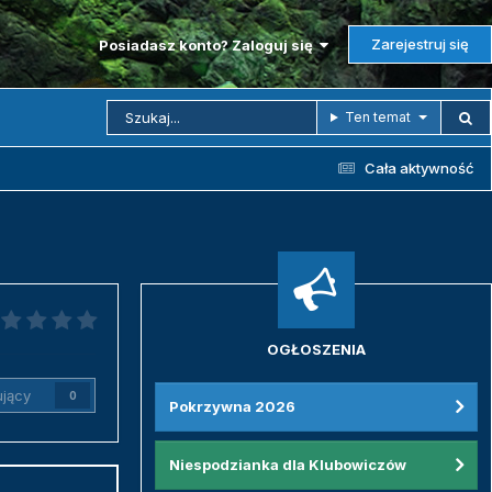
Zarejestruj się
Posiadasz konto? Zaloguj się
Ten temat
Cała aktywność
OGŁOSZENIA
jący
0
Pokrzywna 2026
Niespodzianka dla Klubowiczów