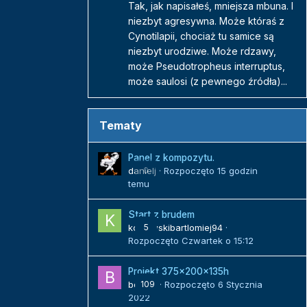
Tak, jak napisałeś, mniejsza mbuna. I
niezbyt agresywna. Może któraś z
Cynotilapii, chociaż tu samice są
niezbyt urodziwe. Może rdzawy,
może Pseudotropheus interruptus,
może saulosi (z pewnego źródła)...
Tematy
Panel z kompozytu.
danielj
0
· Rozpoczęto
15 godzin
temu
Start z brudem
kozlowskibartlomiej94
5
·
Rozpoczęto
Czwartek o 15:12
Projekt 375x200x135h
bojack
109
· Rozpoczęto
6 Stycznia
2022