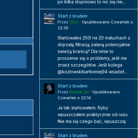
po kilka stopniowo to nic się nie...
Start z brudem
Przez
hilux
·
Opublikowano
Czwartek o
22:35
Startowałeś 250l na 20 maluchach z
dojrzałą filtracją zalaną potencjalnie
świeżą kranicą? Dla mnie to
proszenie się o problemy, jeśli nie
znasz szczegółów. Jeśli kolega
@kozlowskibartlomiej94 wsadził...
Start z brudem
Przez
Bartek_De
·
Opublikowano
Czwartek o 22:14
Ja tak startowałem. Ryby
wpuszczałem praktycznie od razu.
Nie ma się czego bać, wpuszczaj.
Start z brudem