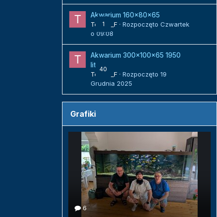
Akwarium 160x80x65
Tomek_F
1
· Rozpoczęto
Czwartek
o 09:08
Akwarium 300x100x65 1950
litrów
40
Tomek_F
· Rozpoczęto
19
Grudnia 2025
Grafiki
6