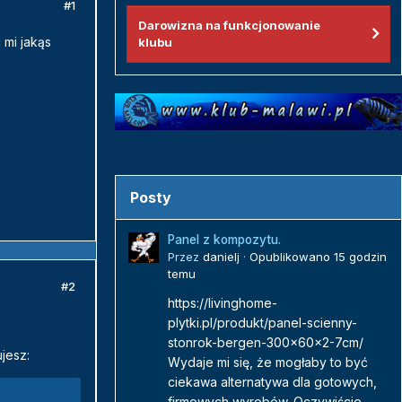
#1
Darowizna na funkcjonowanie
 mi jakąs
klubu
Posty
Panel z kompozytu.
Przez
danielj
·
Opublikowano
15 godzin
temu
#2
https://livinghome-
plytki.pl/produkt/panel-scienny-
stonrok-bergen-300x60x2-7cm/
jesz:
Wydaje mi się, że mogłaby to być
ciekawa alternatywa dla gotowych,
firmowych wyrobów. Oczywiście...