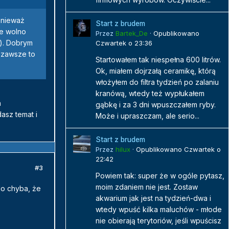
onieważ
Start z brudem
ie wolno
Przez
Bartek_De
·
Opublikowano
). Dobrym
Czwartek o 23:36
 zawsze to
Startowałem tak niespełna 600 litrów.
Ok, miałem dojrzałą ceramikę, którą
włożyłem do filtra tydzień po zalaniu
kranówą, wtedy też wypłukałem
a
gąbkę i za 3 dni wpuszczałem ryby.
asz temat i
Może i upraszczam, ale serio...
Start z brudem
Przez
hilux
·
Opublikowano
Czwartek o
22:42
#3
Powiem tak: super że w ogóle pytasz,
moim zdaniem nie jest. Zostaw
No chyba, że
akwarium jak jest na tydzień-dwa i
wtedy wpuść kilka maluchów - młode
nie obierają terytoriów, jeśli wpuścisz