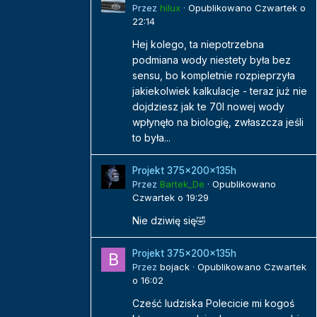
Przez
hilux
·
Opublikowano
Czwartek o
22:14
Hej kolego, ta niepotrzebna
podmiana wody niestety była bez
sensu, bo kompletnie rozpieprzyła
jakiekolwiek kalkulacje - teraz już nie
dojdziesz jak te 70l nowej wody
wpłynęło na biologię, zwłaszcza jeśli
to była...
Projekt 375x200x135h
Przez
Bartek_De
·
Opublikowano
Czwartek o 19:29
Nie dziwię się🤣
Projekt 375x200x135h
Przez
bojack
·
Opublikowano
Czwartek
o 16:02
Cześć ludziska Polecicie mi kogoś