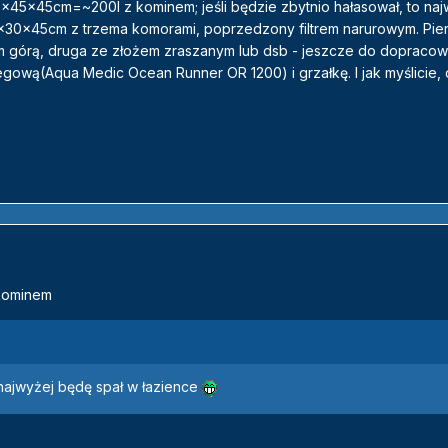
0x45x45cm=~200l z kominem; jeśli będzie zbytnio hałasował, to na
x30x45cm z trzema komorami, poprzedzony filtrem narurowym. Pie
 górą, druga ze złożem zraszanym lub dsb - jeszcze do dopracow
ową(Aqua Medic Ocean Runner OR 1200) i grzałkę. I jak myślicie, 
 kominem
o najwyżej będę spał w łazience