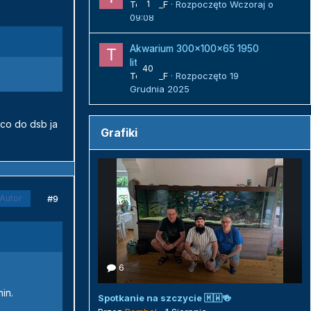
Tomek_F
1
· Rozpoczęto
Wczoraj o
09:08
Akwarium 300x100x65 1950
litrów
40
Tomek_F
· Rozpoczęto
19
Grudnia 2025
co do dsb ja
Grafiki
#9
Autor
6
in.
Spotkanie na szczycie 🇲🇼🍻