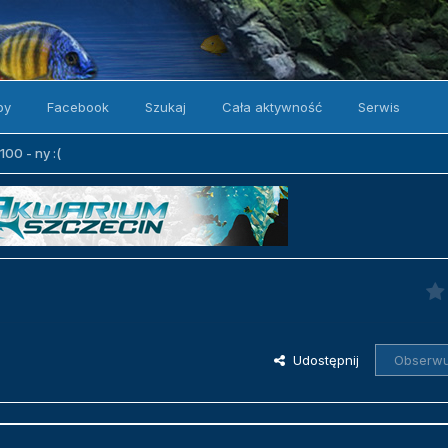
by
Facebook
Szukaj
Cała aktywność
Serwis
00 - ny :(
Udostępnij
Obserwu