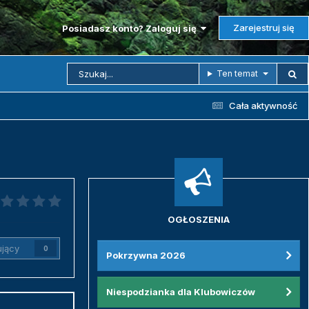
Zarejestruj się
Posiadasz konto? Zaloguj się
Ten temat
Cała aktywność
OGŁOSZENIA
jący
0
Pokrzywna 2026
Niespodzianka dla Klubowiczów