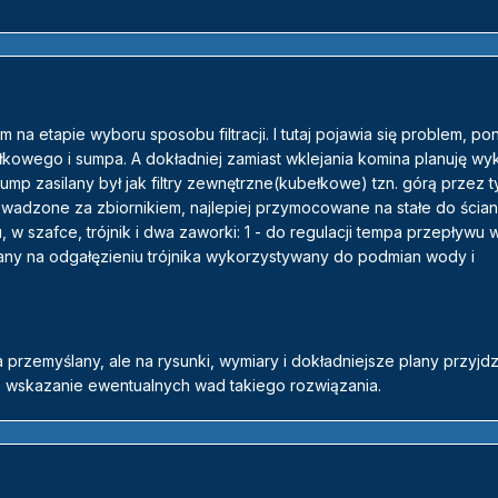
m na etapie wyboru sposobu filtracji. I tutaj pojawia się problem, p
ełkowego i sumpa. A dokładniej zamiast wklejania komina planuję wy
mp zasilany był jak filtry zewnętrzne(kubełkowe) tzn. górą przez 
owadzone za zbiornikiem, najlepiej przymocowane na stałe do ścian
u, w szafce, trójnik i dwa zaworki: 1 - do regulacji tempa przepływu 
ny na odgałęzieniu trójnika wykorzystywany do podmian wody i
 przemyślany, ale na rysunki, wymiary i dokładniejsze plany przyjd
 o wskazanie ewentualnych wad takiego rozwiązania.