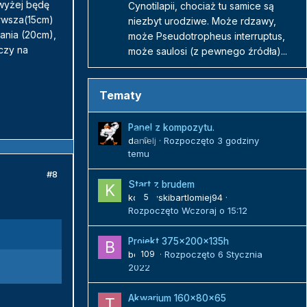
jwyżej będę
Cynotilapii, chociaż tu samice są
rwsza(15cm)
niezbyt urodziwe. Może rdzawy,
ania (20cm),
może Pseudotropheus interruptus,
czy na
może saulosi (z pewnego źródła)...
Tematy
Panel z kompozytu.
danielj
0
· Rozpoczęto
3 godziny
temu
#8
Start z brudem
kozlowskibartlomiej94
5
·
Rozpoczęto
Wczoraj o 15:12
Projekt 375x200x135h
bojack
109
· Rozpoczęto
6 Stycznia
2022
Akwarium 160x80x65