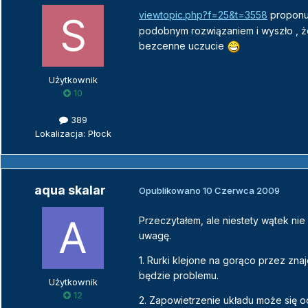
viewtopic.php?f=25&t=3558
proponuj
podobnym rozwiązaniem i wyszło , ż
bezcenne uczucie
Użytkownik
10
389
Lokalizacja: Płock
aqua skalar
Opublikowano
10 Czerwca 2009
Przeczytałem, ale niestety wątek ni
uwagę.
1. Rurki klejone na gorąco przez zna
będzie problemu.
Użytkownik
12
2. Zapowietrzenie układu może się oc