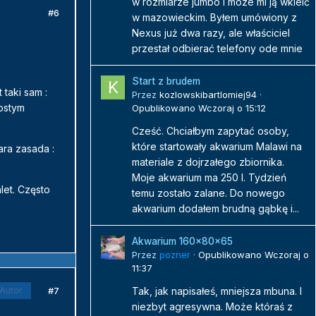
w rozmiarze jumbo i moze mi ją wkleić
#6
w mazowieckim. Byłem umówiony z
Nexus już dwa razy, ale właściciel
przestał odbierać telefony ode mnie
Start z brudem
taki sam :
Przez
kozlowskibartlomiej94
·
rostym
Opublikowano
Wczoraj o 15:12
Cześć. Chciałbym zapytać osoby,
które startowały akwarium Malawi na
ara zasada :
materiale z dojrzałego zbiornika.
Moje akwarium ma 250 l. Tydzień
let. Często
temu zostało zalane. Do nowego
akwarium dodałem brudną gąbkę i...
Akwarium 160x80x65
Przez
pozner
·
Opublikowano
Wczoraj o
11:37
#7
Tak, jak napisałeś, mniejsza mbuna. I
Autor
niezbyt agresywna. Może któraś z