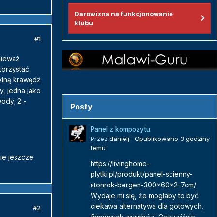
Darowizna na funkcjonowanie
klubu
#1
onieważ
korzystać
tylną krawędź
y, jedna jako
wody; 2 -
Posty
Panel z kompozytu.
Przez
danielj
·
Opublikowano
3 godziny
temu
zie jeszcze
https://livinghome-
plytki.pl/produkt/panel-scienny-
stonrok-bergen-300x60x2-7cm/
Wydaje mi się, że mogłaby to być
ciekawa alternatywa dla gotowych,
#2
firmowych wyrobów. Oczywiście...