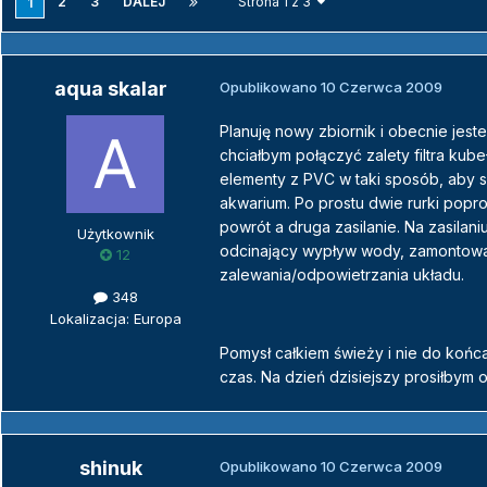
2
3
DALEJ
Strona 1 z 3
1
aqua skalar
Opublikowano
10 Czerwca 2009
Planuję nowy zbiornik i obecnie jeste
chciałbym połączyć zalety filtra kub
elementy z PVC w taki sposób, aby su
akwarium. Po prostu dwie rurki popr
powrót a druga zasilanie. Na zasilani
Użytkownik
odcinający wypływ wody, zamontowa
12
zalewania/odpowietrzania układu.
348
Lokalizacja: Europa
Pomysł całkiem świeży i nie do końca
czas. Na dzień dzisiejszy prosiłbym
shinuk
Opublikowano
10 Czerwca 2009