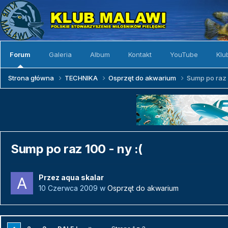
Forum
Galeria
Album
Kontakt
YouTube
Klu
Strona główna
TECHNIKA
Osprzęt do akwarium
Sump po raz 1
Sump po raz 100 - ny :(
Przez
aqua skalar
10 Czerwca 2009
w
Osprzęt do akwarium