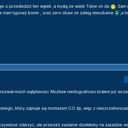
e ci prześledzić ten wątek ,a myślę że wiele Tobie on da
.Sam 
e mam typowy komin , oraz zero obaw że zaleję mieszkanie
,a to
e rozwiał moich wątpliwości. Możliwe niedogodności brałem już wcze
jomego, który zajmuje się montażem C.O. itp, więc z nieszczelnosciam
zywiście zdarzyć, ale przecież zasilanie działałoby na zasadzie wę