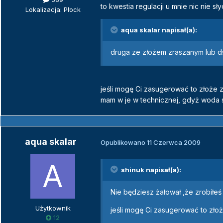
to kwestia regulacji u mnie nic nie sł
Lokalizacja: Płock
aqua skalar napisał(a):
druga ze złożem zraszanym lub d
jeśli mogę Ci zasugerować to złoże 
mam w je w technicznej, gdyż woda s
aqua skalar
Opublikowano
11 Czerwca 2009
shinuk napisał(a):
Nie będziesz żałował ,że zrobiłe
Użytkownik
jeśli mogę Ci zasugerować to zło
12