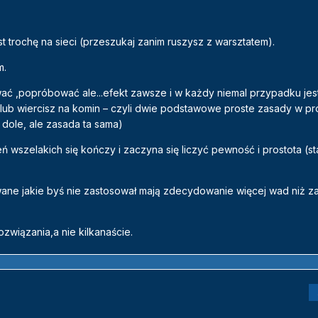
trochę na sieci (przeszukaj zanim ruszysz z warsztatem).
m.
 ,popróbować ale...efekt zawsze i w każdy niemal przypadku jest 
 lub wiercisz na komin – czyli dwie podstawowe proste zasady w p
 dole, ale zasada ta sama)
wszelakich się kończy i zaczyna się liczyć pewność i prostota (st
ne jakie byś nie zastosował mają zdecydowanie więcej wad niż za
ozwiązania,a nie kilkanaście.