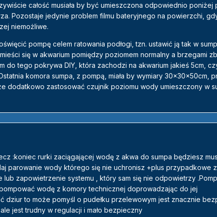
zywiście całość musiała by być umieszczona odpowiednio poniżej
za. Pozostaje jedynie problem filmu bateryjnego na powierzchi, gd
zej niemożliwe.
poświęcić pompę celem ratowania podłogi, tzn. ustawić ją tak w sum
mieści się w akwarium pomiędzy poziomem normalny a brzegami zbi
cm do tego pokrywa DIY, która zachodzi na akwarium jakieś 5cm, czy
Ostatnia komora sumpa, z pompą, miała by wymiary 30x30x50cm, p
kże dodatkowo zastosować czujnik poziomu wody umieszczony w su
cz :koniec rurki zaciągającej wodę z akwa do sumpa będziesz musi
daj parowanie wody którego się nie uchronisz +plus przypadkowe 
ub zapowietrzenie systemu , który sam się nie odpowietrzy .Pom
pompować wodę z komory technicznej doprowadzając do jej
cić dziur to może pomyśl o pudełku przelewowym jest znacznie bez
le jest trudny w regulacji i mało bezpieczny