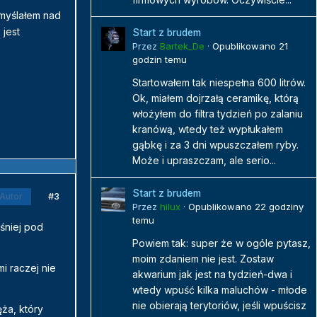
myślałem nad
 jest
Start z brudem
Przez
Bartek_De
·
Opublikowano
21
godzin temu
Startowałem tak niespełna 600 litrów.
Ok, miałem dojrzałą ceramikę, którą
włożyłem do filtra tydzień po zalaniu
kranówą, wtedy też wypłukałem
gąbkę i za 3 dni wpuszczałem ryby.
Może i upraszczam, ale serio...
Start z brudem
#3
Autor
Przez
hilux
·
Opublikowano
22 godziny
temu
śniej pod
Powiem tak: super że w ogóle pytasz,
moim zdaniem nie jest. Zostaw
i raczej nie
akwarium jak jest na tydzień-dwa i
wtedy wpuść kilka maluchów - młode
nie obierają terytoriów, jeśli wpuścisz
ża, który