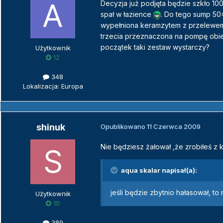
Decyzja już podjęta będzie szkło 10
spał w łazience
. Do tego sump 50
wypełniona keramzytem z przelewem
trzecia przeznaczona na pompę obieg
początek taki zestaw wystarczy?
Użytkownik
12
348
Lokalizacja: Europa
shinuk
Opublikowano
11 Czerwca 2009
Nie będziesz żałował ,że zrobiłeś z
aqua skalar napisał(a):
jeśli będzie zbytnio hałasował, t
Użytkownik
10
389