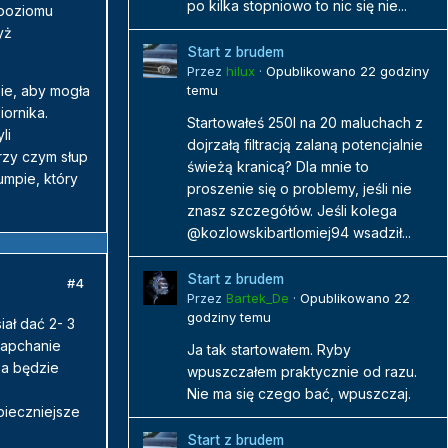
po kilka stopniowo to nic się nie...
 poziomu
yż
Start z brudem
Przez
hilux
·
Opublikowano
22 godziny
pie, aby mogła
temu
ornika.
Startowałeś 250l na 20 maluchach z
li
dojrzałą filtracją zalaną potencjalnie
rzy czym słup
świeżą kranicą? Dla mnie to
mpie, który
proszenie się o problemy, jeśli nie
znasz szczegółów. Jeśli kolega
@kozlowskibartlomiej94 wsadził...
Start z brudem
#4
Przez
Bartek_De
·
Opublikowano
22
godziny temu
ał dać 2- 3
zapchanie
Ja tak startowałem. Ryby
pa będzie
wpuszczałem praktycznie od razu.
Nie ma się czego bać, wpuszczaj.
pieczniejsze
Start z brudem