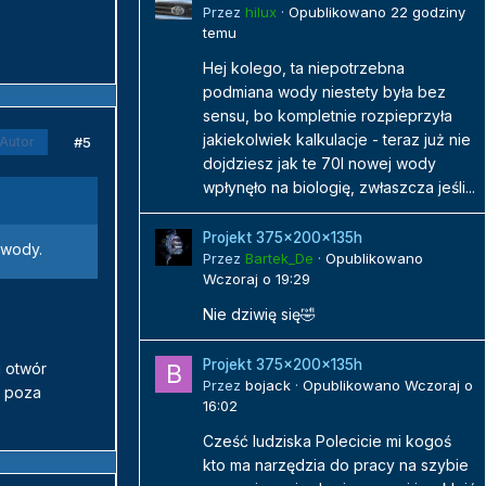
Przez
hilux
·
Opublikowano
22 godziny
temu
Hej kolego, ta niepotrzebna
podmiana wody niestety była bez
sensu, bo kompletnie rozpieprzyła
jakiekolwiek kalkulacje - teraz już nie
#5
Autor
dojdziesz jak te 70l nowej wody
wpłynęło na biologię, zwłaszcza jeśli...
Projekt 375x200x135h
 wody.
Przez
Bartek_De
·
Opublikowano
Wczoraj o 19:29
Nie dziwię się🤣
Projekt 375x200x135h
i otwór
Przez
bojack
·
Opublikowano
Wczoraj o
y poza
16:02
Cześć ludziska Polecicie mi kogoś
kto ma narzędzia do pracy na szybie