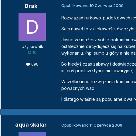
Drak
Opublikowano
10 Czerwca 2009
Rozwiązań rurkowo-pudełkowych jest 
Sam nawet to z ciekawości ćwiczyłe
Jasne że możesz sobie pokombinować
ostatecznie decydujesz się na kubeł
Użytkownik
10
wykonaniu. (np. sump u góry a nie na
Bo kiedyś czas zabawy i doświadczeń 
698
im coś prostsze tym mniej awaryjne).
Wszelkie inne rozwiązania kombinowa
poważnych wad.
I dlatego właśnie są popularne dwa r
aqua skalar
Opublikowano
11 Czerwca 2009