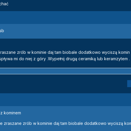
ychać
sb
zraszane zrób w kominie daj tam biobale dodatkowo wyciszą komin 
pływa mi do niej z góry .Wypełnij drugą ceramiką lub keramzytem .
ś z kominem
że zraszane zrób w kominie daj tam biobale dodatkowo wyciszą kom