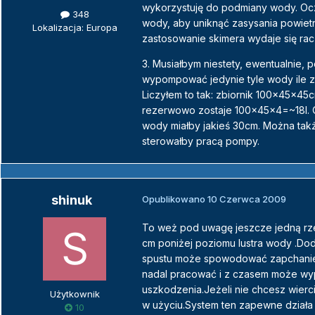
wykorzystuję do podmiany wody. Oc
348
wody, aby uniknąć zasysania powietr
Lokalizacja: Europa
zastosowanie skimera wydaje się rac
3. Musiałbym niestety, ewentualnie, 
wypompować jedynie tyle wody ile z
Liczyłem to tak: zbiornik 100x45x45
rezerwowo zostaje 100x45x4=~18l. 
wody miałby jakieś 30cm. Można ta
sterowałby pracą pompy.
shinuk
Opublikowano
10 Czerwca 2009
To weż pod uwagę jeszcze jedną rze
cm poniżej poziomu lustra wody .Do
spustu może spowodować zapchanie l
nadal pracować i z czasem może wy
uszkodzenia.Jeżeli nie chcesz wier
Użytkownik
w użyciu.System ten zapewne działa a
10