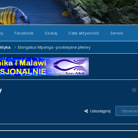
by
Facebook
Szukaj
Cała aktywność
Serwis
aktyka.
Elongatus Mpanga -posklejane płetwy
y
Udostępnij
Obserwu