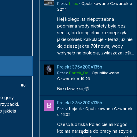
Przez
hilux
·
Opublikowano
Czwartek o
22:14
Hej kolego, ta niepotrzebna
podmiana wody niestety była bez
sensu, bo kompletnie rozpieprzyła
jakiekolwiek kalkulacje - teraz już nie
dojdziesz jak te 70l nowej wody
wpłynęło na biologię, zwłaszcza jeśli...
Projekt 375x200x135h
Przez
Bartek_De
·
Opublikowano
Czwartek o 19:29
#6
Nie dziwię się🤣
do góry,
Projekt 375x200x135h
przypadki.
Przez
bojack
·
Opublikowano
Czwartek
 jakiejś
o 16:02
Cześć ludziska Polecicie mi kogoś
kto ma narzędzia do pracy na szybie