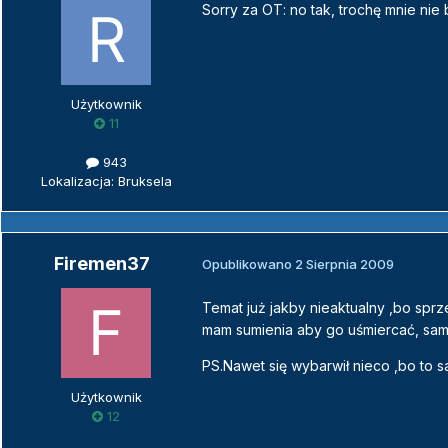
Sorry za OT: no tak, trochę mnie nie 
Użytkownik
11
943
Lokalizacja: Bruksela
Firemen37
Opublikowano
2 Sierpnia 2009
Temat już jakby nieaktualny ,bo sprz
mam sumienia aby go uśmiercać, samo
PS.Nawet się wybarwił nieco ,bo to
Użytkownik
12