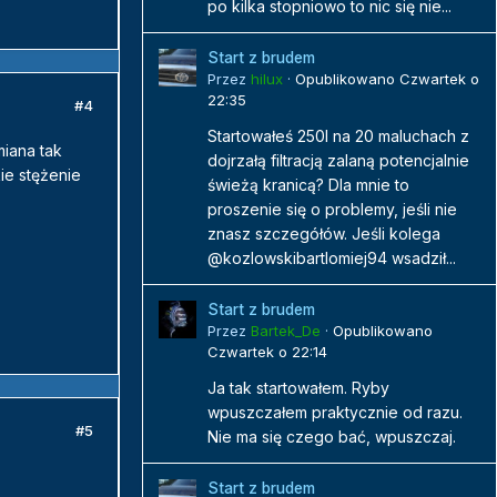
po kilka stopniowo to nic się nie...
Start z brudem
Przez
hilux
·
Opublikowano
Czwartek o
22:35
#4
Startowałeś 250l na 20 maluchach z
iana tak
dojrzałą filtracją zalaną potencjalnie
kie stężenie
świeżą kranicą? Dla mnie to
proszenie się o problemy, jeśli nie
znasz szczegółów. Jeśli kolega
@kozlowskibartlomiej94 wsadził...
Start z brudem
Przez
Bartek_De
·
Opublikowano
Czwartek o 22:14
Ja tak startowałem. Ryby
wpuszczałem praktycznie od razu.
#5
Nie ma się czego bać, wpuszczaj.
Start z brudem