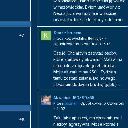
w rozmiarze jumbo i moze mi ją wkleić
w mazowieckim. Byłem umówiony z
Nexus już dwa razy, ale właściciel
przestał odbierać telefony ode mnie
Start z brudem
#7
Przez
kozlowskibartlomiej94
·
Opublikowano
Czwartek o 15:12
Cześć. Chciałbym zapytać osoby,
które startowały akwarium Malawi na
materiale z dojrzałego zbiornika.
Moje akwarium ma 250 l. Tydzień
temu zostało zalane. Do nowego
akwarium dodałem brudną gąbkę i...
Akwarium 160x80x65
Przez
pozner
·
Opublikowano
Czwartek
o 11:37
Tak, jak napisałeś, mniejsza mbuna. I
#8
niezbyt agresywna. Może któraś z