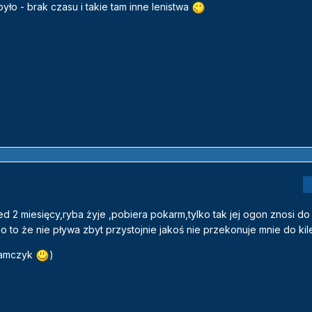
było - brak czasu i takie tam inne lenistwa
ed 2 miesięcy,ryba żyje ,pobiera pokarm,tylko tak jej ogon znosi do
 to że nie pływa zbyt przystojnie jakoś nie przekonuje mnie do ki
 samczyk
)