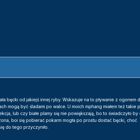
ła bęcki od jakiejś innej ryby. Wskazuje na to pływanie z ogonem 
twach mogą być śladami po walce. U moich mphang miałem też takie 
ekcja, lub czy białe plamy się nie powiększają, bo to świadczyło by o
oszona, boi się pobierać pokarm mogła po prostu dostać bęcki, choć
ię do tego przyczyniło.