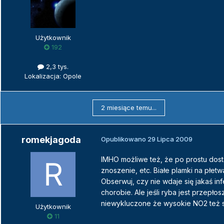
Użytkownik
192
2,3 tys.
Lokalizacja: Opole
2 miesiące temu...
romekjagoda
Opublikowano
29 Lipca 2009
IMHO możliwe też, że po prostu dosta
znoszenie, etc. Białe plamki na płe
Obserwuj, czy nie wdaje się jakaś inf
chorobie. Ale jeśli ryba jest przepł
niewykluczone że wysokie NO2 też s
Użytkownik
11