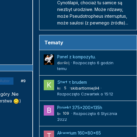
Cynotilapii, chociaż tu samice są
niezbyt urodziwe. Może rdzawy,
może Pseudotropheus interruptus,
może saulosi (z pewnego źródła)...
Tematy
Panel z kompozytu.
danielj
0
· Rozpoczęto
6 godzin
temu
#9
Autor
Start z brudem
kozlowskibartlomiej94
5
·
 góry .Nie
Rozpoczęto
Czwartek o 15:12
lerstwa
)
Projekt 375x200x135h
bojack
109
· Rozpoczęto
6 Stycznia
2022
Akwarium 160x80x65