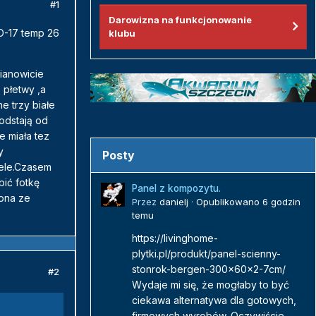
#1
Darowizna na funkcjonowanie
O-17 temp 26
klubu
mianowicie
 płetwy ,a
e trzy białe
odstają od
e miała tez
y
Posty
ciele.Czasem
bić fotkę
Panel z kompozytu.
iona ze
Przez
danielj
·
Opublikowano
6 godzin
temu
https://livinghome-
plytki.pl/produkt/panel-scienny-
stonrok-bergen-300x60x2-7cm/
#2
Wydaje mi się, że mogłaby to być
ciekawa alternatywa dla gotowych,
firmowych wyrobów. Oczywiście...