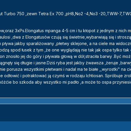
Szut Turbo 750 ,zewn Tetra Ex 700 ,pH8,No2 -4,No3 -20,TWW-7,TW
ow,oraz 3xPs.Elongatus mpanga 4-5 cm i tu kłopot z jednym z nich 
ulosi ,dwa z Elongatusów czują się świetnie,wybarwiają się i stroszą
pływa jakby sparaliżowany ,płetwy sklejone, a na ciele ma widoczn
dzą spod łusek z tym ,że one wyglądają nie tak jak ospa tylko tak 
n znosiło jej do góry i pływała głową w dół,straciła barwy .Być moż
gnęły się długie i jasne.Dziś ryba jest jakby żwawsza ,żeruje ,barw
nie porusza wszystkimi płetwami i nadal ma te białe ,,wyrostki" na 
ie odłowić i potraktować ją czymś w rodzaju Ichtiosan. Spróbuje zro
móżćie bo szkoda aby wszystko mi padło ,a może to ospa przynies