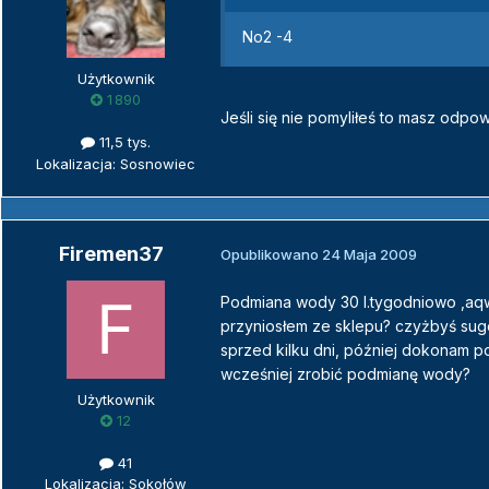
No2 -4
Użytkownik
1 890
Jeśli się nie pomyliłeś to masz odpow
11,5 tys.
Lokalizacja: Sosnowiec
Firemen37
Opublikowano
24 Maja 2009
Podmiana wody 30 l.tygodniowo ,aqwa
przyniosłem ze sklepu? czyżbyś sug
sprzed kilku dni, później dokonam 
wcześniej zrobić podmianę wody?
Użytkownik
12
41
Lokalizacja: Sokołów