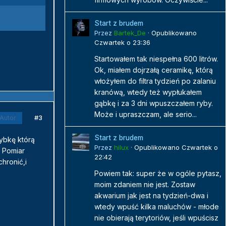
Start z brudem
Przez
Bartek_De
·
Opublikowano
Czwartek o 23:36
Startowałem tak niespełna 600 litrów.
Ok, miałem dojrzałą ceramikę, którą
włożyłem do filtra tydzień po zalaniu
kranówą, wtedy też wypłukałem
gąbkę i za 3 dni wpuszczałem ryby.
Może i upraszczam, ale serio...
#3
Autor
Start z brudem
ybkę którą
Przez
hilux
·
Opublikowano
Czwartek o
 Pomiar
22:42
hronić,i
Powiem tak: super że w ogóle pytasz,
moim zdaniem nie jest. Zostaw
akwarium jak jest na tydzień-dwa i
wtedy wpuść kilka maluchów - młode
nie obierają terytoriów, jeśli wpuścisz