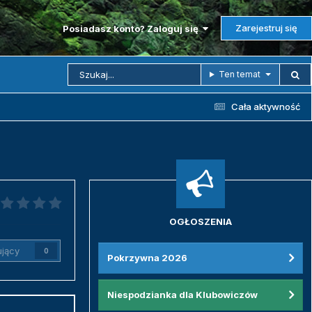
Zarejestruj się
Posiadasz konto? Zaloguj się
Ten temat
Cała aktywność
OGŁOSZENIA
jący
0
Pokrzywna 2026
Niespodzianka dla Klubowiczów