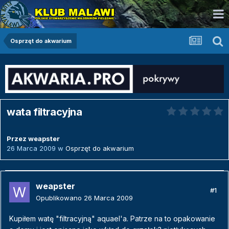
Osprzęt do akwarium
wata filtracyjna
Przez
weapster
26 Marca 2009
w
Osprzęt do akwarium
weapster
#1
Opublikowano
26 Marca 2009
Kupiłem watę "filtracyjną" aquael'a. Patrze na to opakowanie