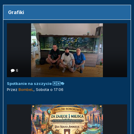
Grafiki
6
Spotkanie na szczycie 🇲🇼🍻
Przez
BombeL
,
Sobota o 17:06