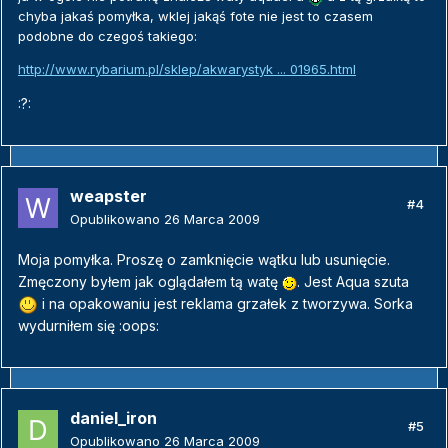
chyba jakaś pomyłka, wklej jakąś fote nie jest to czasem
podobne do czegoś takiego:
http://www.rybarium.pl/sklep/akwarystyk ... 01965.html
:?:
weapster
#4
Opublikowano
26 Marca 2009
Moja pomyłka. Proszę o zamknięcie wątku lub usunięcie.
Zmęczony byłem jak oglądałem tą watę
. Jest Aqua szuta
i na opakowaniu jest reklama grzałek z tworzywa. Sorka
wydurniłem się :oops:
daniel_iron
#5
Opublikowano
26 Marca 2009