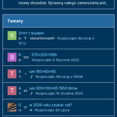
nowej obsadzie. Sprawcą całego zamieszania jest...
Tematy
Start z brudem
kozlowskibartlomiej94
5
· Rozpoczęto
Wczoraj o
15:12
Projekt 375x200x135h
109
bojack
· Rozpoczęto
6 Stycznia 2022
Akwarium 160x80x65
1
Tomek_F
· Rozpoczęto
Wczoraj o 09:08
Akwarium 300x100x65 1950 litrów
40
Tomek_F
· Rozpoczęto
19 Grudnia 2025
Gdzie w 2026 roku szukać ryb?
17
radek84
· Rozpoczęto
20 Lipca