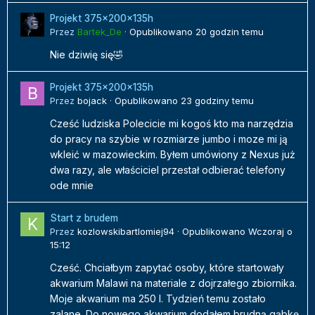
Projekt 375x200x135h
Przez
Bartek_De
·
Opublikowano
20 godzin temu
Nie dziwię się🤣
Projekt 375x200x135h
Przez
bojack
·
Opublikowano
23 godziny temu
Cześć ludziska Polecicie mi kogoś kto ma narzędzia
do pracy na szybie w rozmiarze jumbo i moze mi ją
wkleić w mazowieckim. Byłem umówiony z Nexus już
dwa razy, ale właściciel przestał odbierać telefony
ode mnie
Start z brudem
Przez
kozlowskibartlomiej94
·
Opublikowano
Wczoraj o
15:12
Cześć. Chciałbym zapytać osoby, które startowały
akwarium Malawi na materiale z dojrzałego zbiornika.
Moje akwarium ma 250 l. Tydzień temu zostało
zalane. Do nowego akwarium dodałem brudną gąbkę