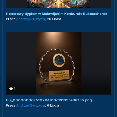
Honorowy dyplom w Malawijskim Konkursie Bukmacherskim :)
Przez
Andrzej Głuszyca
,
26 Lipca
1
file_00000000c51071f4810c19139bedb755.png
Przez
Andrzej Głuszyca
,
6 Lipca