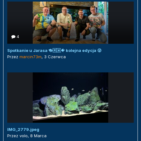
4
Spotkanie u Jarasa 🍻🇲🇼🐠 kolejna edycja 😜
Przez
marcin73m
,
3 Czerwca
IMG_2779.jpeg
Przez
volo
,
8 Marca