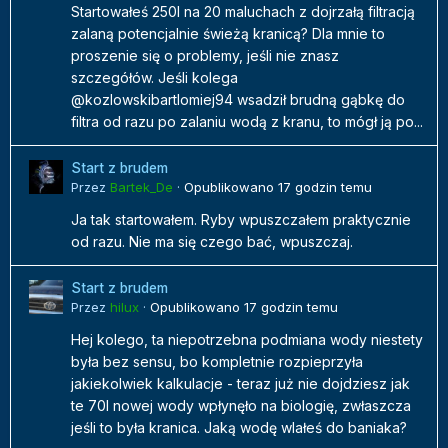
Startowałeś 250l na 20 maluchach z dojrzałą filtracją
zalaną potencjalnie świeżą kranicą? Dla mnie to
proszenie się o problemy, jeśli nie znasz
szczegółów. Jeśli kolega
@kozlowskibartlomiej94 wsadził brudną gąbkę do
filtra od razu po zalaniu wodą z kranu, to mógł ją po...
Start z brudem
Przez
Bartek_De
·
Opublikowano
17 godzin temu
Ja tak startowałem. Ryby wpuszczałem praktycznie
od razu. Nie ma się czego bać, wpuszczaj.
Start z brudem
Przez
hilux
·
Opublikowano
17 godzin temu
Hej kolego, ta niepotrzebna podmiana wody niestety
była bez sensu, bo kompletnie rozpieprzyła
jakiekolwiek kalkulacje - teraz już nie dojdziesz jak
te 70l nowej wody wpłynęło na biologię, zwłaszcza
jeśli to była kranica. Jaką wodę wlałeś do baniaka?