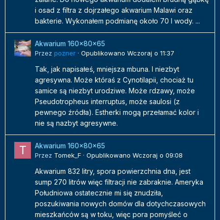
i osad z filtra z dojrzałego akwarium Malawi oraz
bakterie. Wykonałem podmianę około 70 l wody. ...
Akwarium 160x80x65
Przez
pozner
·
Opublikowano
Wczoraj o 11:37
Tak, jak napisałeś, mniejsza mbuna. I niezbyt
agresywna. Może któraś z Cynotilapii, chociaż tu
samice są niezbyt urodziwe. Może rdzawy, może
Pseudotropheus interruptus, może saulosi (z
pewnego źródła). Estherki mogą przełamać kolor i
nie są nazbyt agresywne.
Akwarium 160x80x65
Przez
Tomek_F
·
Opublikowano
Wczoraj o 09:08
Akwarium 832 litry, spora powierzchnia dna, jest
sump 270 litrów więc filtracji nie zabraknie. Ameryka
Południowa ostatecznie mi się znudziła,
poszukiwania nowych domów dla dotychczasowych
mieszkańców są w toku, więc pora pomyśleć o