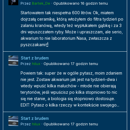
Przez
Bartek_De
·
Opublikowano
16 godzin temu
Startowałem tak niespełna 600 litrów. Ok, miałem
dojrzałą ceramikę, którą włożyłem do filtra tydzień po
zalaniu kranówą, wtedy też wypłukałem gąbkę i za 3
dni wpuszczałem ryby. Może i upraszczam, ale serio,
akwarium to nie laboratorium Nasa, zwłaszcza z
pyszczakami☝️
Start z brudem
Przez
hilux
·
Opublikowano
17 godzin temu
Powiem tak: super że w ogóle pytasz, moim zdaniem
nie jest. Zostaw akwarium jak jest na tydzień-dwa i
wtedy wpuść kilka maluchów - młode nie obierają
terytoriów, jeśli wpuścisz po kilka stopniowo to nic
się nie stanie, a biologia się stopniowo dostosuje.
EDIT: Pytasz o kilka rzeczy w kontekście swojego...
Start z brudem
Przez
hilux
·
Opublikowano
17 godzin temu