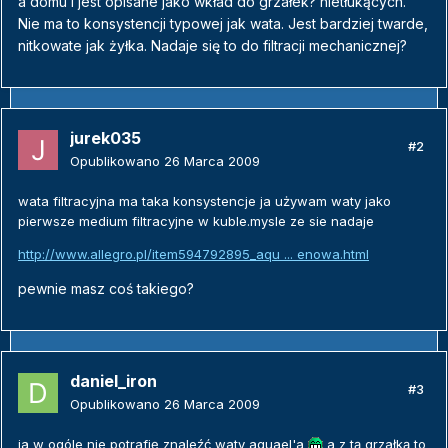
a domu i jest opisane jako wkład do grzałek? nietłukących.
Nie ma to konsystencji typowej jak wata. Jest bardziej twarde,
nitkowate jak żyłka. Nadaje się to do filtracji mechanicznej?
jurek035
#2
Opublikowano
26 Marca 2009
wata filtracyjna ma taka konsystencje ja używam waty jako
pierwsze medium filtracyjne w kuble.mysle ze sie nadaje
http://www.allegro.pl/item594792895_aqu ... enowa.html
pewnie masz coś takiego?
daniel_iron
#3
Opublikowano
26 Marca 2009
ja w ogóle nie potrafię znaleźć waty aquael'a
a z tą grzałką to