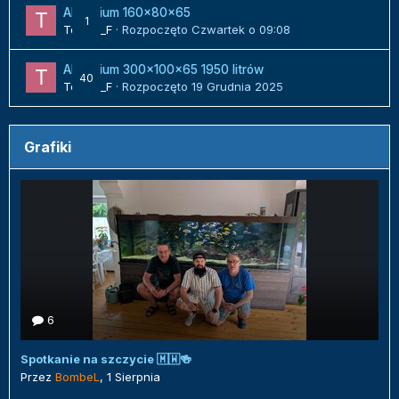
Akwarium 160x80x65
1
Tomek_F
· Rozpoczęto
Czwartek o 09:08
Akwarium 300x100x65 1950 litrów
40
Tomek_F
· Rozpoczęto
19 Grudnia 2025
Grafiki
6
Spotkanie na szczycie 🇲🇼🍻
Przez
BombeL
,
1 Sierpnia