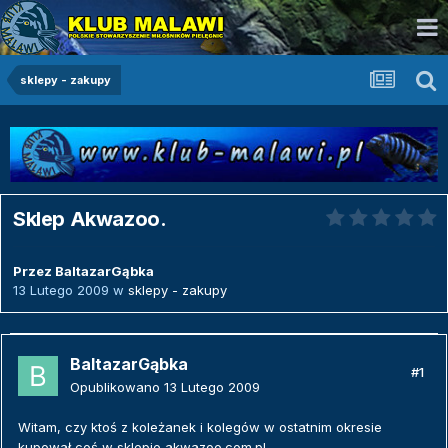
sklepy - zakupy
Sklep Akwazoo.
Przez
BaltazarGąbka
13 Lutego 2009
w
sklepy - zakupy
BaltazarGąbka
#1
Opublikowano
13 Lutego 2009
Witam, czy ktoś z koleżanek i kolegów w ostatnim okresie
kupował coś w sklepie akwazoo.com.pl