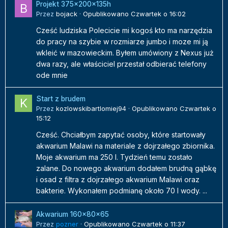
Projekt 375x200x135h
Przez
bojack
·
Opublikowano
Czwartek o 16:02
Cześć ludziska Polecicie mi kogoś kto ma narzędzia
do pracy na szybie w rozmiarze jumbo i moze mi ją
wkleić w mazowieckim. Byłem umówiony z Nexus już
dwa razy, ale właściciel przestał odbierać telefony
ode mnie
Start z brudem
Przez
kozlowskibartlomiej94
·
Opublikowano
Czwartek o
15:12
Cześć. Chciałbym zapytać osoby, które startowały
akwarium Malawi na materiale z dojrzałego zbiornika.
Moje akwarium ma 250 l. Tydzień temu zostało
zalane. Do nowego akwarium dodałem brudną gąbkę
i osad z filtra z dojrzałego akwarium Malawi oraz
bakterie. Wykonałem podmianę około 70 l wody. ...
Akwarium 160x80x65
Przez
pozner
·
Opublikowano
Czwartek o 11:37