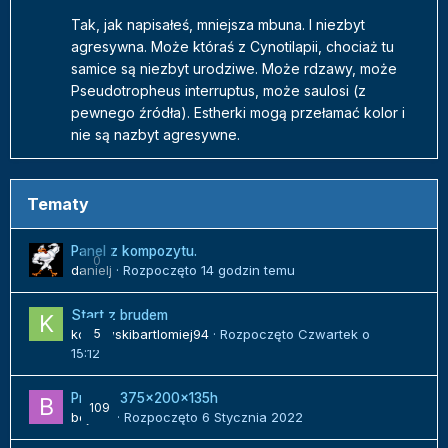
Tak, jak napisałeś, mniejsza mbuna. I niezbyt
agresywna. Może któraś z Cynotilapii, chociaż tu
samice są niezbyt urodziwe. Może rdzawy, może
Pseudotropheus interruptus, może saulosi (z
pewnego źródła). Estherki mogą przełamać kolor i
nie są nazbyt agresywne.
Tematy
Panel z kompozytu.
0
danielj
· Rozpoczęto
14 godzin temu
Start z brudem
kozlowskibartlomiej94
5
· Rozpoczęto
Czwartek o
15:12
Projekt 375x200x135h
109
bojack
· Rozpoczęto
6 Stycznia 2022