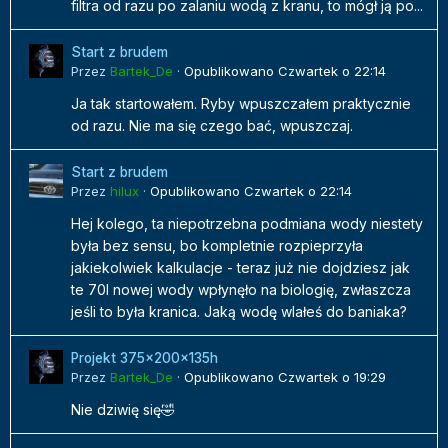
filtra od razu po zalaniu wodą z kranu, to mógł ją po...
Start z brudem
Przez
Bartek_De
·
Opublikowano
Czwartek o 22:14
Ja tak startowałem. Ryby wpuszczałem praktycznie
od razu. Nie ma się czego bać, wpuszczaj.
Start z brudem
Przez
hilux
·
Opublikowano
Czwartek o 22:14
Hej kolego, ta niepotrzebna podmiana wody niestety
była bez sensu, bo kompletnie rozpieprzyła
jakiekolwiek kalkulacje - teraz już nie dojdziesz jak
te 70l nowej wody wpłynęło na biologię, zwłaszcza
jeśli to była kranica. Jaką wodę wlałeś do baniaka?
Projekt 375x200x135h
Przez
Bartek_De
·
Opublikowano
Czwartek o 19:29
Nie dziwię się🤣