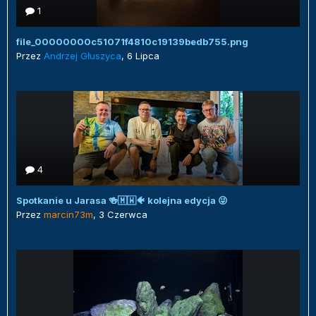
1
file_00000000c51071f4810c19139bedb755.png
Przez
Andrzej Głuszyca
,
6 Lipca
4
Spotkanie u Jarasa 🍻🇲🇼🐠 kolejna edycja 😜
Przez
marcin73m
,
3 Czerwca