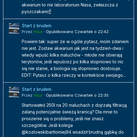
akwarium to nie laboratorium Nasa, zwłaszcza z
pyszczakami☝️
Start z brudem
Przez
hilux
·
Opublikowano
Czwartek o 22:42
Powiem tak: super że w ogóle pytasz, moim zdaniem
nie jest. Zostaw akwarium jak jest na tydzień-dwa i
wtedy wpuść kilka maluchów - młode nie obierają
terytoriów, jeśli wpuścisz po kilka stopniowo to nic
się nie stanie, a biologia się stopniowo dostosuje.
EDIT: Pytasz o kilka rzeczy w kontekście swojego...
Start z brudem
Przez
hilux
·
Opublikowano
Czwartek o 22:35
Startowałeś 250l na 20 maluchach z dojrzałą filtracją
zalaną potencjalnie świeżą kranicą? Dla mnie to
proszenie się o problemy, jeśli nie znasz
szczegółów. Jeśli kolega
@kozlowskibartlomiej94 wsadził brudną gąbkę do