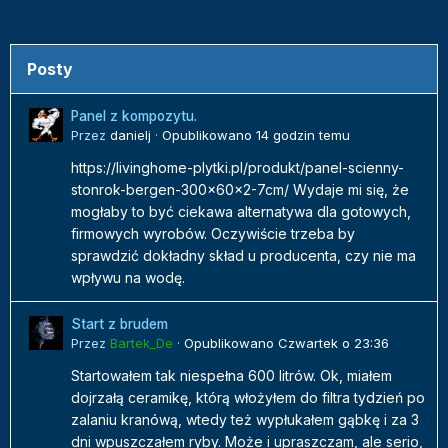
Posty
Panel z kompozytu.
Przez
danielj
·
Opublikowano
14 godzin temu
https://livinghome-plytki.pl/produkt/panel-scienny-
stonrok-bergen-300x60x2-7cm/ Wydaje mi się, że
mogłaby to być ciekawa alternatywa dla gotowych,
firmowych wyrobów. Oczywiście trzeba by
sprawdzić dokładny skład u producenta, czy nie ma
wpływu na wodę.
Start z brudem
Przez
Bartek_De
·
Opublikowano
Czwartek o 23:36
Startowałem tak niespełna 600 litrów. Ok, miałem
dojrzałą ceramikę, którą włożyłem do filtra tydzień po
zalaniu kranówą, wtedy też wypłukałem gąbkę i za 3
dni wpuszczałem ryby. Może i upraszczam, ale serio,