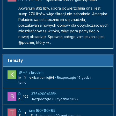
Akwarium 832 litry, spora powierzchnia dna, jest
sump 270 litrów więc filtracji nie zabraknie. Ameryka
Południowa ostatecznie mi się znudziła,
poszukiwania nowych domów dla dotychczasowych
mieszkańców są w toku, więc pora pomyśleć o
nowej obsadzie. Sprawcą całego zamieszania jest
@pozner, który w...
Tematy
Start z brudem
kozlowskibartlomiej94
5
· Rozpoczęto
16 godzin
temu
Projekt 375x200x135h
109
bojack
· Rozpoczęto
6 Stycznia 2022
Akwarium 160x80x65
1
Tomek_F
· Rozpoczęto
22 godziny temu