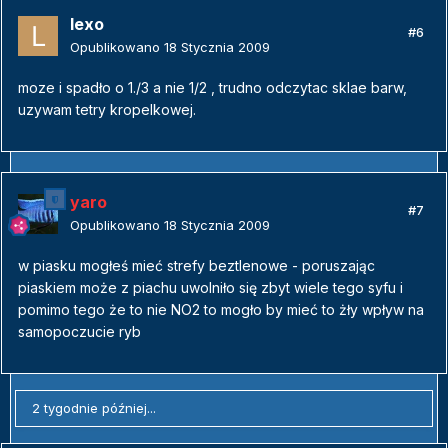
lexo
#6
Opublikowano
18 Stycznia 2009
moze i spadło o 1./3 a nie 1/2 , trudno odczytac sklae barw,
uzywam tetry kropelkowej.
yaro
#7
Opublikowano
18 Stycznia 2009
w piasku mogłeś mieć strefy beztlenowe - poruszając
piaskiem może z piachu uwolniło się zbyt wiele tego syfu i
pomimo tego że to nie NO2 to mogło by mieć to żły wpływ na
samopoczucie ryb
2 tygodnie później...