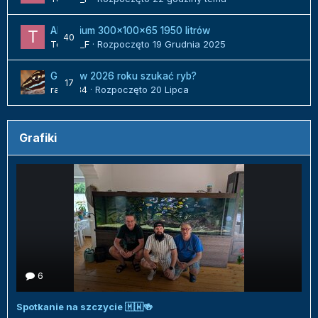
Akwarium 300x100x65 1950 litrów
40
Tomek_F
· Rozpoczęto
19 Grudnia 2025
Gdzie w 2026 roku szukać ryb?
17
radek84
· Rozpoczęto
20 Lipca
Grafiki
6
Spotkanie na szczycie 🇲🇼🍻