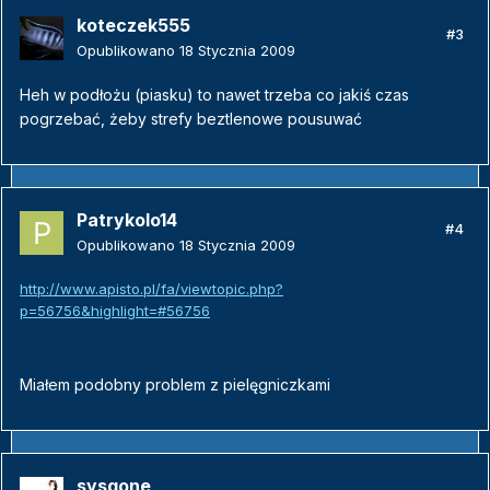
koteczek555
#3
Opublikowano
18 Stycznia 2009
Heh w podłożu (piasku) to nawet trzeba co jakiś czas
pogrzebać, żeby strefy beztlenowe pousuwać
Patrykolo14
#4
Opublikowano
18 Stycznia 2009
http://www.apisto.pl/fa/viewtopic.php?
p=56756&highlight=#56756
Miałem podobny problem z pielęgniczkami
sysgone