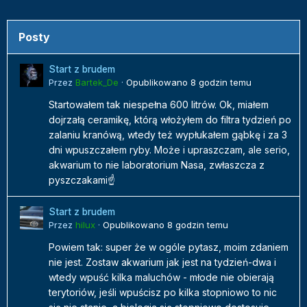
Posty
Start z brudem
Przez
Bartek_De
·
Opublikowano
8 godzin temu
Startowałem tak niespełna 600 litrów. Ok, miałem
dojrzałą ceramikę, którą włożyłem do filtra tydzień po
zalaniu kranówą, wtedy też wypłukałem gąbkę i za 3
dni wpuszczałem ryby. Może i upraszczam, ale serio,
akwarium to nie laboratorium Nasa, zwłaszcza z
pyszczakami☝️
Start z brudem
Przez
hilux
·
Opublikowano
8 godzin temu
Powiem tak: super że w ogóle pytasz, moim zdaniem
nie jest. Zostaw akwarium jak jest na tydzień-dwa i
wtedy wpuść kilka maluchów - młode nie obierają
terytoriów, jeśli wpuścisz po kilka stopniowo to nic