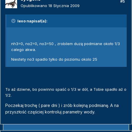
#5
Opublikowano
18 Stycznia 2009
lexo napisał(a):
nh3=0, no2=0, no3=50 , zrobilem duzą podmiane około 1/3
calego akwa.
Niestety no3 spadlo tylko do poziomu okolo 25
To aż dziwne, bo powinno spaść o 1/3 w dół, a Tobie spadło aż o
1/2.
Poczekaj trochę ( pare dni ) i zrób kolejną podmianę. A na
przyszłość częściej kontroluj parametry wody.