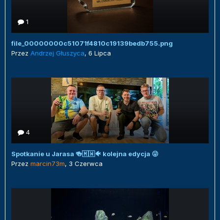
1
file_00000000c51071f4810c19139bedb755.png
Przez
Andrzej Głuszyca
,
6 Lipca
4
Spotkanie u Jarasa 🍻🇲🇼🐠 kolejna edycja 😜
Przez
marcin73m
,
3 Czerwca