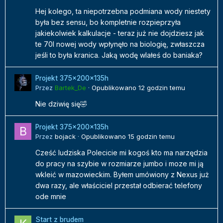
Hej kolego, ta niepotrzebna podmiana wody niestety
była bez sensu, bo kompletnie rozpieprzyła
jakiekolwiek kalkulacje - teraz już nie dojdziesz jak
te 70l nowej wody wpłynęło na biologię, zwłaszcza
jeśli to była kranica. Jaką wodę wlałeś do baniaka?
Projekt 375x200x135h
Przez
Bartek_De
·
Opublikowano
12 godzin temu
Nie dziwię się🤣
Projekt 375x200x135h
Przez
bojack
·
Opublikowano
15 godzin temu
Cześć ludziska Polecicie mi kogoś kto ma narzędzia
do pracy na szybie w rozmiarze jumbo i moze mi ją
wkleić w mazowieckim. Byłem umówiony z Nexus już
dwa razy, ale właściciel przestał odbierać telefony
ode mnie
Start z brudem