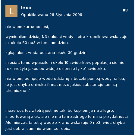
lexo
#8
Opublikowano
26 Stycznia 2009
nie wiem kurna co jest,
wymieniłem dzisiaj 1/3 całosci wody . tetra kropelkowa wskazuje
mi około 50 no3 w ten sam dzien.
zglupiałem, woda odstana około 30 godzin.
miesiac temu wpuscilem okolo 10 swiderkow, populacja sie nie
rozmnożyła jakos bo widuje dziennie tylko1 swiderka.
nie wiem, pompuje wode odstanę z beczki pompą wody hailea,
to jest chyba chinska firma, moze jakies substancje tam są
chemiczne :/
moze cos tez z tetrą jest nie tak, bo kupiłem ja na allegro,
importowaną z uk, ale nie ma tam zadnego terminu przydatnosci.
Ale mierzac ta tetrą wode z kranu wskazuje 0 no3, wiec chyba
jest dobra. sam nie wiem co robić.