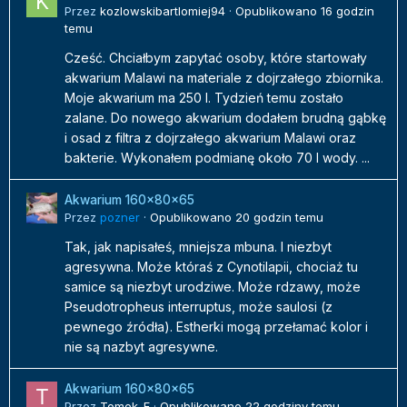
Przez
kozlowskibartlomiej94
·
Opublikowano
16 godzin
temu
Cześć. Chciałbym zapytać osoby, które startowały
akwarium Malawi na materiale z dojrzałego zbiornika.
Moje akwarium ma 250 l. Tydzień temu zostało
zalane. Do nowego akwarium dodałem brudną gąbkę
i osad z filtra z dojrzałego akwarium Malawi oraz
bakterie. Wykonałem podmianę około 70 l wody. ...
Akwarium 160x80x65
Przez
pozner
·
Opublikowano
20 godzin temu
Tak, jak napisałeś, mniejsza mbuna. I niezbyt
agresywna. Może któraś z Cynotilapii, chociaż tu
samice są niezbyt urodziwe. Może rdzawy, może
Pseudotropheus interruptus, może saulosi (z
pewnego źródła). Estherki mogą przełamać kolor i
nie są nazbyt agresywne.
Akwarium 160x80x65
Przez
Tomek_F
·
Opublikowano
22 godziny temu