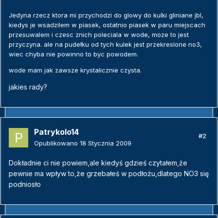
Jedyna rzecz ktora mi przychodzi do glowy do kulki gliniane jbl,
kiedys je wsadzilem w piasek, ostatnio piasek w paru miejscach
przesuwalem i czesc znich poleciala w wode, moze to jest
przyczyna. ale na pudełku od tych kulek jest przekreslone no3,
wiec chyba nie powinno to byc powodem.
wode mam jak zawsze krystalicznie czysta.
jakies rady?
Patrykolo14
#2
Opublikowano
18 Stycznia 2009
Dokładnie ci nie powiem,ale kiedyś gdzieś czytałem,że
pewnie ma wpływ to,że grzebałeś w podłożu,dlatego NO3 się
podniosło