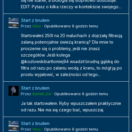
się nie stanie, a biologia się stopniowo dostosuje.
EDIT: Pytasz o kilka rzeczy w kontekście swojego...
Start z brudem
Przez
hilux
·
Opublikowano
9 godzin temu
Startowałeś 250l na 20 maluchach z dojrzałą filtracją
zalaną potencjalnie świeżą kranicą? Dla mnie to
proszenie się o problemy, jeśli nie znasz
szczegółów. Jeśli kolega
@kozlowskibartlomiej94 wsadził brudną gąbkę do
filtra od razu po zalaniu wodą z kranu, to mógł ją po
prostu wyjałowić, w zależności od tego...
Start z brudem
Przez
Bartek_De
·
Opublikowano
9 godzin temu
Ja tak startowałem. Ryby wpuszczałem praktycznie
od razu. Nie ma się czego bać, wpuszczaj.
Start z brudem
Przez
hilux
·
Opublikowano
9 godzin temu