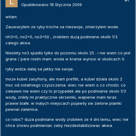
#1
Opublikowano
18 Stycznia 2009
witam
Zauwazylem ze ryby troche sa nieswoje, zmierzylem wode.
nh3=0, no2=0, no3=50 , zrobilem duzą podmiane około 1/3
calego akwa.
Niestety no3 spadlo tylko do poziomu okolo 25 . i nie wiem co jest
grane / pare roslin mam. woda w kranie wynosi w okolicach 0.
ryby widze dalej sa jakby nie swoje.
moze kubel zasyfiony, ale mam prefiltr, a kubel dziala okolo 2
msc od ostatniego czyszczenia. wiec nie wiem o co chodzi. co
ciekawe nie wiem czy to przypadek ale po podmianie okolo 1/3
wody, znikły mi praktycznie okrzemki, wapienie mam teraz
prawie białe. w malych miejscach pojawily sie zielone plamki
pewnei zielenice.
co robic? duza podmiane wody zrobilem ze 4 dni temu, wiec nie
chce znowu podmieniac zeby niezdestabilizowac akwa.