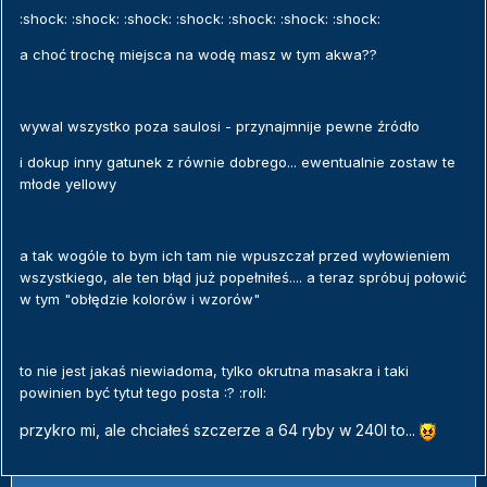
:shock: :shock: :shock: :shock: :shock: :shock: :shock:
a choć trochę miejsca na wodę masz w tym akwa??
wywal wszystko poza saulosi - przynajmnije pewne źródło
i dokup inny gatunek z równie dobrego... ewentualnie zostaw te
młode yellowy
a tak wogóle to bym ich tam nie wpuszczał przed wyłowieniem
wszystkiego, ale ten błąd już popełniłeś.... a teraz spróbuj połowić
w tym "obłędzie kolorów i wzorów"
to nie jest jakaś niewiadoma, tylko okrutna masakra i taki
powinien być tytuł tego posta :? :roll:
przykro mi, ale chciałeś szczerze a 64 ryby w 240l to...