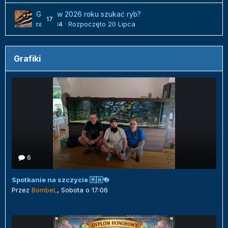
Gdzie w 2026 roku szukać ryb?
17
radek84
· Rozpoczęto
20 Lipca
Grafiki
6
Spotkanie na szczycie 🇲🇼🍻
Przez
BombeL
,
Sobota o 17:06