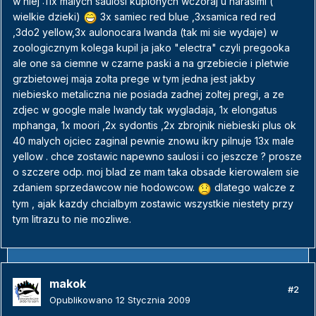
w niej :11x malych saulosi kupionych wczoraj u harasimi (
wielkie dzieki)
3x samiec red blue ,3xsamica red red
,3do2 yellow,3x aulonocara lwanda (tak mi sie wydaje) w
zoologicznym kolega kupil ja jako "electra" czyli pregooka
ale one sa ciemne w czarne paski a na grzebiecie i pletwie
grzbietowej maja zolta prege w tym jedna jest jakby
niebiesko metaliczna nie posiada zadnej zoltej pregi, a ze
zdjec w google male lwandy tak wygladaja, 1x elongatus
mphanga, 1x moori ,2x sydontis ,2x zbrojnik niebieski plus ok
40 malych ojciec zaginal pewnie znowu ikry pilnuje 13x male
yellow . chce zostawic napewno saulosi i co jeszcze ? prosze
o szczere odp. moj blad ze mam taka obsade kierowalem sie
zdaniem sprzedawcow nie hodowcow.
dlatego walcze z
tym , ajak kazdy chcialbym zostawic wszystkie niestety przy
tym litrazu to nie mozliwe.
makok
#2
Opublikowano
12 Stycznia 2009