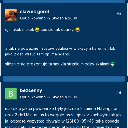
slawek gorol
#3
Opublikowano
12 Stycznia 2009
oj makok makok
cos sie tak oburzyl
a tak na powaznie : zostaw saulosi w wiekszym haremie , lub
jako 2 gat. wrzuc tam np. maingano.
slicznie sie prezentuje ta smukla strzala miedzy skalami
bezsenny
#4
Opublikowano
12 Stycznia 2009
makok a jak ci powiem ze byly jeszcze 2 samce N.livingstoni
oraz 2 do1 M.auratus to wogole oszalejesz z zachwytu tak jak
ja :oops: to wszystko plywalo w 126l 80x35x45 .taka obsade
mam dzieki wiedzy pewnego akwarysty ktory powiedzial ze