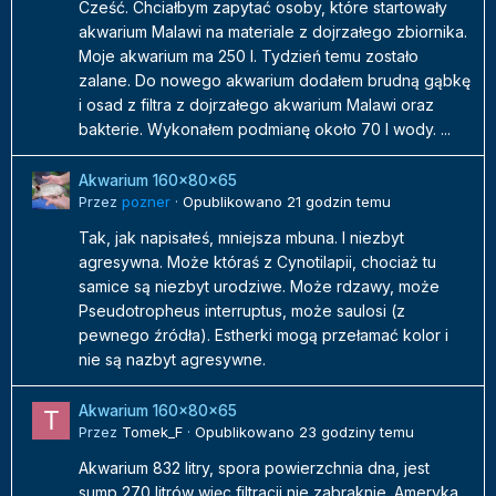
Cześć. Chciałbym zapytać osoby, które startowały
akwarium Malawi na materiale z dojrzałego zbiornika.
Moje akwarium ma 250 l. Tydzień temu zostało
zalane. Do nowego akwarium dodałem brudną gąbkę
i osad z filtra z dojrzałego akwarium Malawi oraz
bakterie. Wykonałem podmianę około 70 l wody. ...
Akwarium 160x80x65
Przez
pozner
·
Opublikowano
21 godzin temu
Tak, jak napisałeś, mniejsza mbuna. I niezbyt
agresywna. Może któraś z Cynotilapii, chociaż tu
samice są niezbyt urodziwe. Może rdzawy, może
Pseudotropheus interruptus, może saulosi (z
pewnego źródła). Estherki mogą przełamać kolor i
nie są nazbyt agresywne.
Akwarium 160x80x65
Przez
Tomek_F
·
Opublikowano
23 godziny temu
Akwarium 832 litry, spora powierzchnia dna, jest
sump 270 litrów więc filtracji nie zabraknie. Ameryka