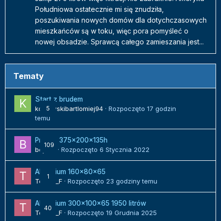
Południowa ostatecznie mi się znudziła,
poszukiwania nowych domów dla dotychczasowych
mieszkańców są w toku, więc pora pomyśleć o
nowej obsadzie. Sprawcą całego zamieszania jest...
Tematy
Start z brudem
kozlowskibartlomiej94
5
· Rozpoczęto
17 godzin
temu
Projekt 375x200x135h
109
bojack
· Rozpoczęto
6 Stycznia 2022
Akwarium 160x80x65
1
Tomek_F
· Rozpoczęto
23 godziny temu
Akwarium 300x100x65 1950 litrów
40
Tomek_F
· Rozpoczęto
19 Grudnia 2025