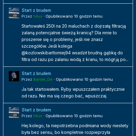
Start z brudem
Przez
hilux
·
Opublikowano
10 godzin temu
Startowałeś 250l na 20 maluchach z dojrzałą filtracją
zalaną potencjalnie świeżą kranicą? Dla mnie to
proszenie się o problemy, jeśli nie znasz
szczegółów. Jeśli kolega
@kozlowskibartlomiej94 wsadził brudną gąbkę do
filtra od razu po zalaniu wodą z kranu, to mógł ją po...
Start z brudem
Przez
Bartek_De
·
Opublikowano
10 godzin temu
Ja tak startowałem. Ryby wpuszczałem praktycznie
od razu. Nie ma się czego bać, wpuszczaj.
Start z brudem
Przez
hilux
·
Opublikowano
10 godzin temu
Hej kolego, ta niepotrzebna podmiana wody niestety
była bez sensu, bo kompletnie rozpieprzyła