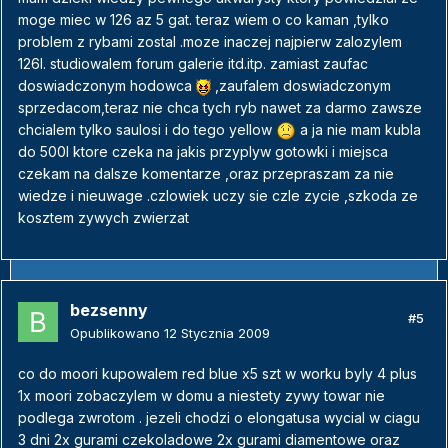
moge miec w 126 az 5 gat. teraz wiem o co kaman ,tylko
problem z rybami zostal .moze inaczej najpierw zalozylem
126l. studiowalem forum galerie itd.itp. zamiast zaufac
doswiadczonym hodowca
,zaufalem doswiadczonym
sprzedacom,teraz nie chca tych ryb nawet za darmo zawsze
chcialem tylko saulosi i do tego yellow
a ja nie mam kubla
do 500l ktore czeka na jakis przyplyw gotowki i miejsca
czekam na dalsze komentarze ,oraz przepraszam za nie
wiedze i nieuwage .czlowiek uczy sie czle zycie ,szkoda ze
kosztem zywych zwierzat
bezsenny
#5
Opublikowano
12 Stycznia 2009
co do moori kupowalem red blue x5 szt w worku byly 4 plus
1x moori zobaczylem w domu a niestety zywy towar nie
podlega zwrotom . jezeli chodzi o elongatusa wycial w ciagu
3 dni 2x gurami czekoladowe 2x gurami diamentowe oraz