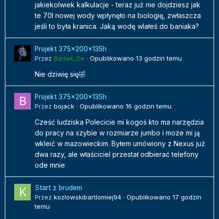
jakiekolwiek kalkulacje - teraz już nie dojdziesz jak
te 70l nowej wody wpłynęło na biologię, zwłaszcza
jeśli to była kranica. Jaką wodę wlałeś do baniaka?
Projekt 375x200x135h
Przez
Bartek_De
·
Opublikowano
13 godzin temu
Nie dziwię się🤣
Projekt 375x200x135h
Przez
bojack
·
Opublikowano
16 godzin temu
Cześć ludziska Polecicie mi kogoś kto ma narzędzia
do pracy na szybie w rozmiarze jumbo i moze mi ją
wkleić w mazowieckim. Byłem umówiony z Nexus już
dwa razy, ale właściciel przestał odbierać telefony
ode mnie
Start z brudem
Przez
kozlowskibartlomiej94
·
Opublikowano
17 godzin
temu