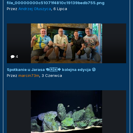
file_00000000c51071f4810c19139bedb755.png
Przez
Andrzej Głuszyca
,
6 Lipca
4
Spotkanie u Jarasa 🍻🇲🇼🐠 kolejna edycja 😜
Przez
marcin73m
,
3 Czerwca