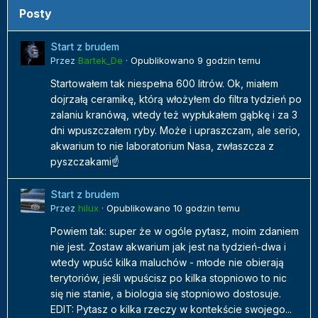
Posty
Start z brudem
Przez
Bartek_De
·
Opublikowano
9 godzin temu
Startowałem tak niespełna 600 litrów. Ok, miałem
dojrzałą ceramikę, którą włożyłem do filtra tydzień po
zalaniu kranówą, wtedy też wypłukałem gąbkę i za 3
dni wpuszczałem ryby. Może i upraszczam, ale serio,
akwarium to nie laboratorium Nasa, zwłaszcza z
pyszczakami☝️
Start z brudem
Przez
hilux
·
Opublikowano
10 godzin temu
Powiem tak: super że w ogóle pytasz, moim zdaniem
nie jest. Zostaw akwarium jak jest na tydzień-dwa i
wtedy wpuść kilka maluchów - młode nie obierają
terytoriów, jeśli wpuścisz po kilka stopniowo to nic
się nie stanie, a biologia się stopniowo dostosuje.
EDIT: Pytasz o kilka rzeczy w kontekście swojego...