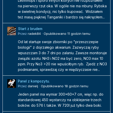
Lethrinops i sporo innych których nie rozpoznałem
na pierwszy rzut oka. W ogóle nie ma mbuny. Rybska
w świetnej kondycji, nic tylko kupować. Widziałem
też masę pięknej Tanganiki i bardzo się nakręciłem...
Start z brudem
Przez
radek84
·
Opublikowano
11 godzin temu
Od lat startuje swoje zbiorniki po "przeszczepie
biologii" z dojrzałego akwarium. Zazwyczaj ryby
wpuszczam 3 do 7 dni po zalaniu. Zawsze monitoruje
związki azotu: NH3 i NO2 ma być zero, NO3 max 10
ppm. Przy No3 >20 nie wpuściłbym ryb. Zjedź z NO3
podmianami, sprawdzaj czy w międzyczasie nie...
Panel z kompozytu.
Przez
danielj
·
Opublikowano
18 godzin temu
Jeden panel ma wymiar 300x60x7 cm, więc np. do
standardowej 450 wystarczy na obklejenie trzech
boków. do 576 l. także. W 720l już tylko dwa boki.