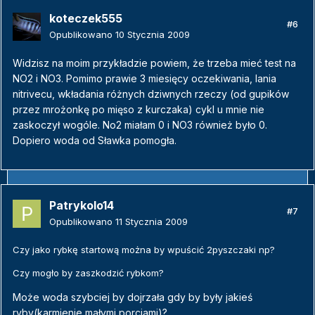
koteczek555
#6
Opublikowano
10 Stycznia 2009
Widzisz na moim przykładzie powiem, że trzeba mieć test na
NO2 i NO3. Pomimo prawie 3 miesięcy oczekiwania, lania
nitrivecu, wkładania różnych dziwnych rzeczy (od gupików
przez mrożonkę po mięso z kurczaka) cykl u mnie nie
zaskoczył wogóle. No2 miałam 0 i NO3 również było 0.
Dopiero woda od Sławka pomogła.
Patrykolo14
#7
Opublikowano
11 Stycznia 2009
Czy jako rybkę startową można by wpuścić 2pyszczaki np?
Czy mogło by zaszkodzić rybkom?
Może woda szybciej by dojrzała gdy by były jakieś
ryby(karmienie małymi porcjami)?