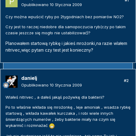
#1
Opublikowano
10 Stycznia 2009
Czy można wpuścić ryby po 2tygodniach bez pomiarów NO2?
Czy jest to raczej niedobre dla samopoczucia ryb(czy po takim
czasie jeszcze się mogło nie ustabilizować)?
Planowałem startową rybkę i jakieś mrożonki,na razie wlałem
nitrivec,więc pytam czy test jest konieczny?
danielj
#2
Opublikowano
10 Stycznia 2009
Wlałeś nitrivec , a dałeś jakąś pożywkę dla bakterii?
Po to właśnie wkłada się mrożonkę , leje amoniak , wsadza rybkę
startową , wkłada kawałek kurczaka , i robi wiele innych
śmierdzących numerów , żeby bakterie miały na czym się
wykarmić i rozmnażać
Jak nie dostaniesz jeść to nie urośniesz , tak samo Ty jak i