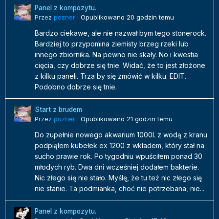
Panel z kompozytu.
Przez
pozner
·
Opublikowano
20 godzin temu
Bardzo ciekawe, ale nie nazwał bym tego stonerock.
Bardziej to przypomina ziemisty brzeg rzeki lub
innego zbiornika. Na pewno nie skały. No i kwestia
cięcia, czy dobrze się tnie. Widać, że to jest złożone
z kilku paneli. Trza by się zmówić w kilku. EDIT.
Podobno dobrze się tnie.
Start z brudem
Przez
pozner
·
Opublikowano
21 godzin temu
Do zupełnie nowego akwarium 1000l. z wodą z kranu
podpiąłem kubełek ex 1200 z wkładem, który stał na
sucho prawie rok. Po tygodniu wpuściłem ponad 30
młodych ryb. Dwa dni wcześniej dodałem bakterie.
Nic złego się nie stało. Myślę, że tu też nic złego się
nie stanie. Ta podmianka, choć nie potrzebana, nie...
Panel z kompozytu.