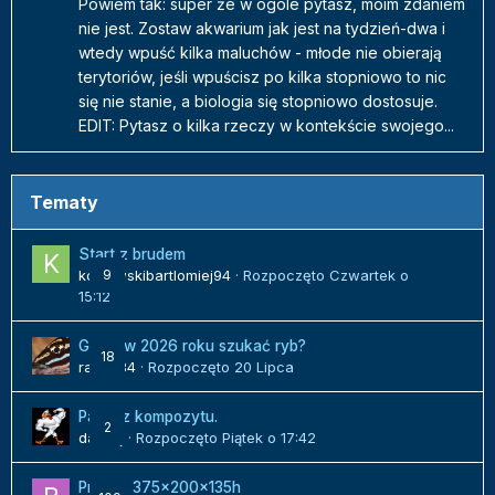
Powiem tak: super że w ogóle pytasz, moim zdaniem
nie jest. Zostaw akwarium jak jest na tydzień-dwa i
wtedy wpuść kilka maluchów - młode nie obierają
terytoriów, jeśli wpuścisz po kilka stopniowo to nic
się nie stanie, a biologia się stopniowo dostosuje.
EDIT: Pytasz o kilka rzeczy w kontekście swojego...
Tematy
Start z brudem
kozlowskibartlomiej94
9
· Rozpoczęto
Czwartek o
15:12
Gdzie w 2026 roku szukać ryb?
18
radek84
· Rozpoczęto
20 Lipca
Panel z kompozytu.
2
danielj
· Rozpoczęto
Piątek o 17:42
Projekt 375x200x135h