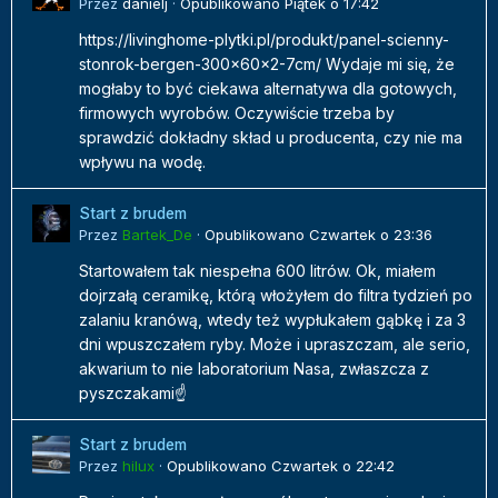
Przez
danielj
·
Opublikowano
Piątek o 17:42
https://livinghome-plytki.pl/produkt/panel-scienny-
stonrok-bergen-300x60x2-7cm/ Wydaje mi się, że
mogłaby to być ciekawa alternatywa dla gotowych,
firmowych wyrobów. Oczywiście trzeba by
sprawdzić dokładny skład u producenta, czy nie ma
wpływu na wodę.
Start z brudem
Przez
Bartek_De
·
Opublikowano
Czwartek o 23:36
Startowałem tak niespełna 600 litrów. Ok, miałem
dojrzałą ceramikę, którą włożyłem do filtra tydzień po
zalaniu kranówą, wtedy też wypłukałem gąbkę i za 3
dni wpuszczałem ryby. Może i upraszczam, ale serio,
akwarium to nie laboratorium Nasa, zwłaszcza z
pyszczakami☝️
Start z brudem
Przez
hilux
·
Opublikowano
Czwartek o 22:42