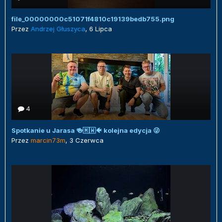
file_00000000c51071f4810c19139bedb755.png
Przez
Andrzej Głuszyca
,
6 Lipca
4
Spotkanie u Jarasa 🍻🇲🇼🐠 kolejna edycja 😜
Przez
marcin73m
,
3 Czerwca