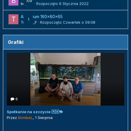
109
bojack
· Rozpoczęto
6 Stycznia 2022
Akwarium 160x80x65
1
Tomek_F
· Rozpoczęto
Czwartek o 09:08
Grafiki
6
Spotkanie na szczycie 🇲🇼🍻
Przez
BombeL
,
1 Sierpnia