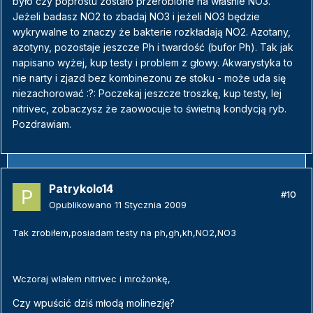
było czy poprostu zostało przerobione na właśnie NO3.
Jeżeli badasz NO2 to zbadaj NO3 i jeżeli NO3 będzie
wykrywalne to znaczy że bakterie rozkładają NO2. Azotany,
azotyny, pozostaje jeszcze Ph i twardość (bufor Ph). Tak jak
napisano wyżej, kup testy i problem z głowy. Akwarystyka to
nie narty i zjazd bez kombinezonu ze stoku - może uda się
niezachorować :?: Poczekaj jeszcze troszkę, kup testy, lej
nitrivec, zobaczysz że zaowocuje to świetną kondycją ryb.
Pozdrawiam.
Patrykolo14
#10
Opublikowano
11 Stycznia 2009
Tak zrobiłem,posiadam testy na ph,gh,kh,NO2,NO3
Wczoraj wlałem nitrivec i mrożonkę,
Czy wpuścić dziś młodą molinezję?