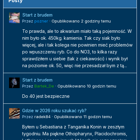
Posty
Start z brudem
Przez
pozner
·
Opublikowano
2 godziny temu
To prawda, ale to akwarium miało taką pojemność. W
nim było ok. 450kg. kamienia. Tak czy siak było
więcej, ale i tak kolega nie powinien mieć problemów
po wpuszczeniu ryb. Co do NO3, to kilka razy
sprawdziłem u siebie (tak z ciekawości) i wynik był
na poziomie ok. 50, więc nie przesadzał bym z tą...
Start z brudem
Przez
Bartek_De
·
Opublikowano
10 godzin temu
Do 40 jest bezpieczne
Gdzie w 2026 roku szukać ryb?
Przez
radek84
·
Opublikowano
11 godzin temu
Byłem u Sebastiana z Tanganika Konin w zeszłym
tygodniu. Ma piękne Othopharynx, Placidochromis,