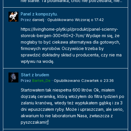
nie stanie. Ta podmianka, choć nie potrzebana, nie...
Panel z kompozytu.
Przez
danielj
·
Opublikowano
Wczoraj o 17:42
https://livinghome-plytki.pl/produkt/panel-scienny-
stonrok-bergen-300x60x2-7cm/ Wydaje mi się, że
mogłaby to być ciekawa alternatywa dla gotowych,
firmowych wyrobów. Oczywiście trzeba by
sprawdzić dokładny skład u producenta, czy nie ma
wpływu na wodę.
Start z brudem
Przez
Bartek_De
·
Opublikowano
Czwartek o 23:36
Startowałem tak niespełna 600 litrów. Ok, miałem
dojrzałą ceramikę, którą włożyłem do filtra tydzień po
zalaniu kranówą, wtedy też wypłukałem gąbkę i za 3
dni wpuszczałem ryby. Może i upraszczam, ale serio,
akwarium to nie laboratorium Nasa, zwłaszcza z
pyszczakami☝️