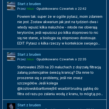
Start z brudem
Przez
hilux
·
Opublikowano
Czwartek o 22:42
Powiem tak: super że w ogóle pytasz, moim zdaniem
nie jest. Zostaw akwarium jak jest na tydzień-dwa i
wtedy wpuść kilka maluchów - młode nie obierają
terytoriów, jeśli wpuścisz po kilka stopniowo to nic
się nie stanie, a biologia się stopniowo dostosuje.
EDIT: Pytasz o kilka rzeczy w kontekście swojego...
Start z brudem
Przez
hilux
·
Opublikowano
Czwartek o 22:35
Startowałeś 250l na 20 maluchach z dojrzałą filtracją
zalaną potencjalnie świeżą kranicą? Dla mnie to
proszenie się o problemy, jeśli nie znasz
szczegółów. Jeśli kolega
@kozlowskibartlomiej94 wsadził brudną gąbkę do
filtra od razu po zalaniu wodą z kranu, to mógł ją po...
Start z brudem