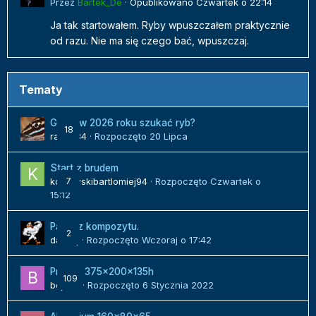
Przez
Bartek_De
·
Opublikowano
Czwartek o 22:14
Ja tak startowałem. Ryby wpuszczałem praktycznie
od razu. Nie ma się czego bać, wpuszczaj.
Tematy
Gdzie w 2026 roku szukać ryb?
18
radek84
· Rozpoczęto
20 Lipca
Start z brudem
kozlowskibartlomiej94
7
· Rozpoczęto
Czwartek o
15:12
Panel z kompozytu.
2
danielj
· Rozpoczęto
Wczoraj o 17:42
Projekt 375x200x135h
109
bojack
· Rozpoczęto
6 Stycznia 2022