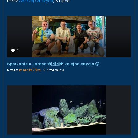
Przez
Andrzej Głuszyca
,
6 Lipca
4
Spotkanie u Jarasa 🍻🇲🇼🐠 kolejna edycja 😜
Przez
marcin73m
,
3 Czerwca