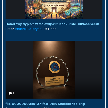
Honorowy dyplom w Malawijskim Konkursie Bukmacherskim :)
Przez
Andrzej Głuszyca
,
26 Lipca
1
file_00000000c51071f4810c19139bedb755.png