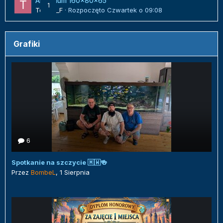
Akwarium 160x80x65
1
Tomek_F
· Rozpoczęto
Czwartek o 09:08
Grafiki
6
Spotkanie na szczycie 🇲🇼🍻
Przez
BombeL
,
1 Sierpnia