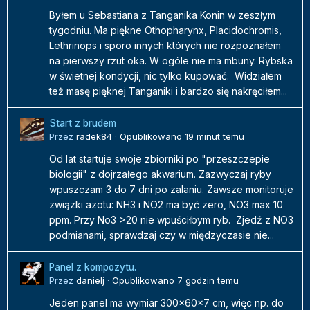
Byłem u Sebastiana z Tanganika Konin w zeszłym
tygodniu. Ma piękne Othopharynx, Placidochromis,
Lethrinops i sporo innych których nie rozpoznałem
na pierwszy rzut oka. W ogóle nie ma mbuny. Rybska
w świetnej kondycji, nic tylko kupować. Widziałem
też masę pięknej Tanganiki i bardzo się nakręciłem...
Start z brudem
Przez
radek84
·
Opublikowano
19 minut temu
Od lat startuje swoje zbiorniki po "przeszczepie
biologii" z dojrzałego akwarium. Zazwyczaj ryby
wpuszczam 3 do 7 dni po zalaniu. Zawsze monitoruje
związki azotu: NH3 i NO2 ma być zero, NO3 max 10
ppm. Przy No3 >20 nie wpuściłbym ryb. Zjedź z NO3
podmianami, sprawdzaj czy w międzyczasie nie...
Panel z kompozytu.
Przez
danielj
·
Opublikowano
7 godzin temu
Jeden panel ma wymiar 300x60x7 cm, więc np. do