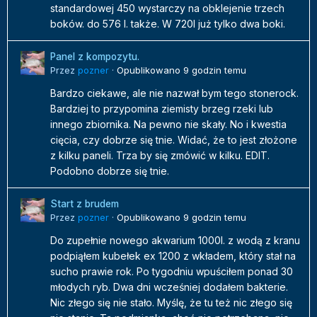
standardowej 450 wystarczy na obklejenie trzech
boków. do 576 l. także. W 720l już tylko dwa boki.
Panel z kompozytu.
Przez
pozner
·
Opublikowano
9 godzin temu
Bardzo ciekawe, ale nie nazwał bym tego stonerock.
Bardziej to przypomina ziemisty brzeg rzeki lub
innego zbiornika. Na pewno nie skały. No i kwestia
cięcia, czy dobrze się tnie. Widać, że to jest złożone
z kilku paneli. Trza by się zmówić w kilku. EDIT.
Podobno dobrze się tnie.
Start z brudem
Przez
pozner
·
Opublikowano
9 godzin temu
Do zupełnie nowego akwarium 1000l. z wodą z kranu
podpiąłem kubełek ex 1200 z wkładem, który stał na
sucho prawie rok. Po tygodniu wpuściłem ponad 30
młodych ryb. Dwa dni wcześniej dodałem bakterie.
Nic złego się nie stało. Myślę, że tu też nic złego się