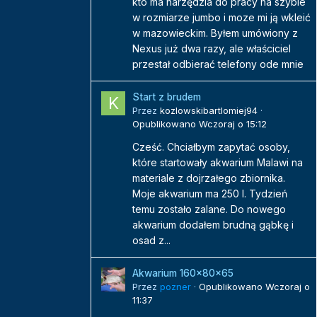
kto ma narzędzia do pracy na szybie
w rozmiarze jumbo i moze mi ją wkleić
w mazowieckim. Byłem umówiony z
Nexus już dwa razy, ale właściciel
przestał odbierać telefony ode mnie
Start z brudem
Przez
kozlowskibartlomiej94
·
Opublikowano
Wczoraj o 15:12
Cześć. Chciałbym zapytać osoby,
które startowały akwarium Malawi na
materiale z dojrzałego zbiornika.
Moje akwarium ma 250 l. Tydzień
temu zostało zalane. Do nowego
akwarium dodałem brudną gąbkę i
osad z...
Akwarium 160x80x65
Przez
pozner
·
Opublikowano
Wczoraj o
11:37