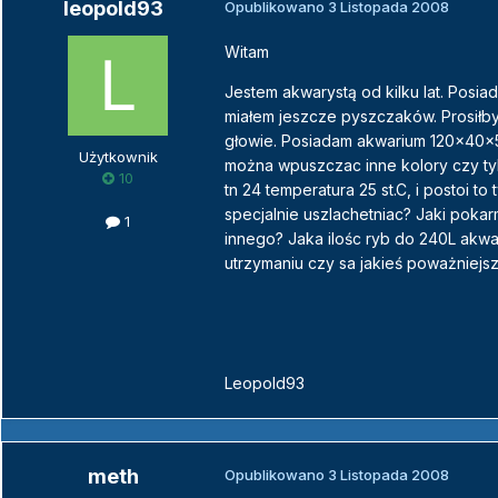
leopold93
Opublikowano
3 Listopada 2008
Witam
Jestem akwarystą od kilku lat. Posia
miałem jeszcze pyszczaków. Prosiłby
głowie. Posiadam akwarium 120x40x50
Użytkownik
można wpuszczac inne kolory czy tyl
10
tn 24 temperatura 25 st.C, i postoi 
specjalnie uszlachetniac? Jaki poka
1
innego? Jaka ilośc ryb do 240L akwa
utrzymaniu czy sa jakieś poważniej
Leopold93
meth
Opublikowano
3 Listopada 2008