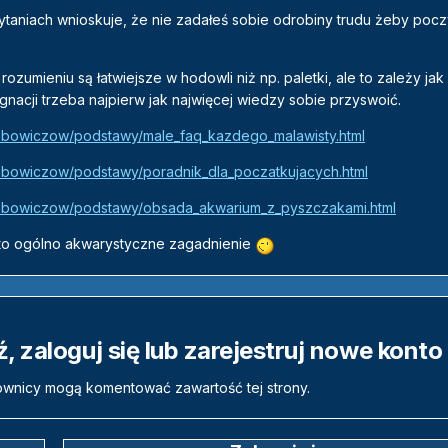
pytaniach wnioskuje, że nie zadałeś sobie odrobiny trudu żeby pocz
zumieniu są łatwiejsze w hodowli niż np. paletki, ale to zależy jak 
ęgnacji trzeba najpierw jak najwięcej wiedzy sobie przyswoić.
klubowiczow/podstawy/male_faq_kazdego_malawisty.html
klubowiczow/podstawy/poradnik_dla_poczatkujacych.html
_klubowiczow/podstawy/obsada_akwarium_z_pyszczakami.html
e to ogólno akwarystyczne zagadnienie
 zaloguj się lub zarejestruj nowe konto
ownicy mogą komentować zawartość tej strony.