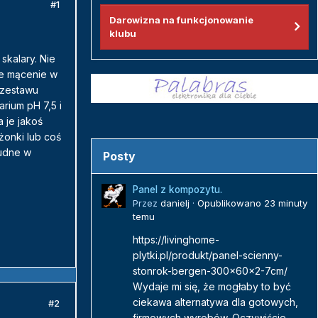
#1
Darowizna na funkcjonowanie
klubu
skalary. Nie
ie mącenie w
 zestawu
rium pH 7,5 i
 je jakoś
żonki lub coś
rudne w
Posty
Panel z kompozytu.
Przez
danielj
·
Opublikowano
23 minuty
temu
https://livinghome-
plytki.pl/produkt/panel-scienny-
stonrok-bergen-300x60x2-7cm/
Wydaje mi się, że mogłaby to być
ciekawa alternatywa dla gotowych,
#2
firmowych wyrobów. Oczywiście...