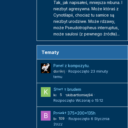
Tak, jak napisałeś, mniejsza mbuna. I
niezbyt agresywna. Może któraś z
Cynotilapii, chociaż tu samice są
niezbyt urodziwe. Może rdzawy,
może Pseudotropheus interruptus,
może saulosi (z pewnego źródła)...
Tematy
Panel z kompozytu.
danielj
0
· Rozpoczęto
23 minuty
temu
Start z brudem
kozlowskibartlomiej94
5
·
Rozpoczęto
Wczoraj o 15:12
Projekt 375x200x135h
bojack
109
· Rozpoczęto
6 Stycznia
2022