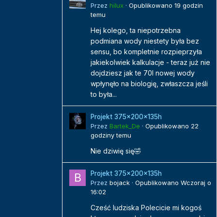
Przez
hilux
·
Opublikowano
19 godzin
temu
Hej kolego, ta niepotrzebna
podmiana wody niestety była bez
sensu, bo kompletnie rozpieprzyła
jakiekolwiek kalkulacje - teraz już nie
dojdziesz jak te 70l nowej wody
wpłynęło na biologię, zwłaszcza jeśli
to była...
Projekt 375x200x135h
Przez
Bartek_De
·
Opublikowano
22
godziny temu
Nie dziwię się🤣
Projekt 375x200x135h
Przez
bojack
·
Opublikowano
Wczoraj o
16:02
Cześć ludziska Polecicie mi kogoś