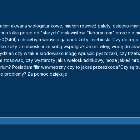
dałem akwaria wielogatunkowe, miałem również palety, ostatnio mam 
m o kilka porad od "starych" malawistów, "laborantom" prosze o n
(240l) i chciałbym wpuścic gatunek żółty i niebieski. Czy do tego
ko żółty z niebieskim ze sobą współgra? Jeżeli wleję wodę do akwa
to tydzień czy w takie środowisko mogę wpuścic pyszczaki, czy trzeba
rm stosowac, czy wystarczy jakiś wieloskładnikowy, może jakieś mro
rium? Posiadam filtr wewnętrzny czy to jakaś przeszkoda?Czy są t
sze problemy? Za pomoc dziękuje