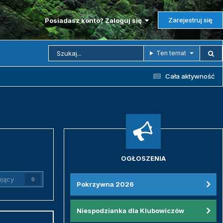
Zarejestruj się
Posiadasz konto? Zaloguj się
Ten temat
Cała aktywność
OGŁOSZENIA
jący
0
Pokrzywna 2026
Niespodzianka dla Klubowiczów