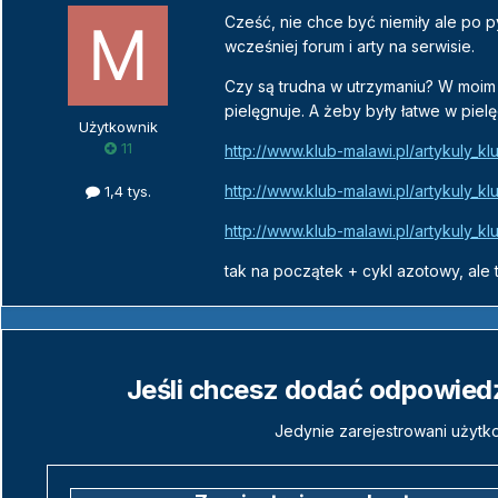
Cześć, nie chce być niemiły ale po 
wcześniej forum i arty na serwisie.
Czy są trudna w utrzymaniu? W moim ro
pielęgnuje. A żeby były łatwe w piel
Użytkownik
11
http://www.klub-malawi.pl/artykuly_
http://www.klub-malawi.pl/artykuly_
1,4 tys.
http://www.klub-malawi.pl/artykuly
tak na początek + cykl azotowy, al
Jeśli chcesz dodać odpowiedź,
Jedynie zarejestrowani użytk