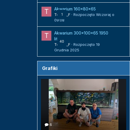
Akwarium 160x80x65
Tomek_F
1
· Rozpoczęto
Wczoraj o
09:08
Akwarium 300x100x65 1950
litrów
40
Tomek_F
· Rozpoczęto
19
Grudnia 2025
Grafiki
6