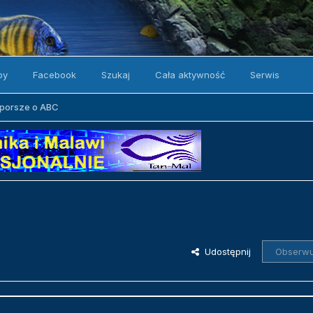
by
Facebook
Szukaj
Cała aktywność
Serwis
porsze o ABC
Udostępnij
Obserwu