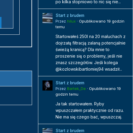
po kilka stopniowo to nic się nie...
Start z brudem
Przez
hilux
·
Opublikowano
19 godzin
temu
Startowałeś 250l na 20 maluchach z
dojrzałą filtracją zalaną potencjalnie
świeżą kranicą? Dla mnie to
proszenie się o problemy, jeśli nie
znasz szczegółów. Jeśli kolega
@kozlowskibartlomiej94 wsadził...
Start z brudem
Przez
Bartek_De
·
Opublikowano
19
godzin temu
Ja tak startowałem. Ryby
wpuszczałem praktycznie od razu.
Nie ma się czego bać, wpuszczaj.
Start z brudem