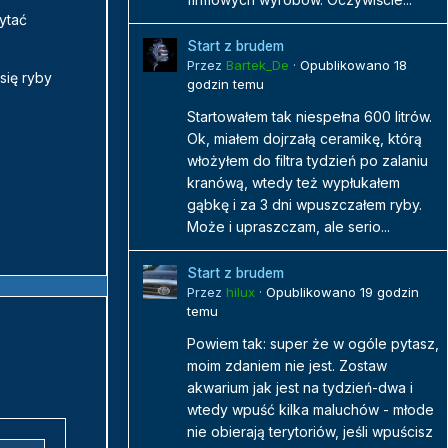
ytać
Start z brudem
Przez
Bartek_De
·
Opublikowano
18
się ryby
godzin temu
Startowałem tak niespełna 600 litrów.
Ok, miałem dojrzałą ceramikę, którą
włożyłem do filtra tydzień po zalaniu
kranówą, wtedy też wypłukałem
gąbkę i za 3 dni wpuszczałem ryby.
Może i upraszczam, ale serio...
Start z brudem
Przez
hilux
·
Opublikowano
19 godzin
temu
Powiem tak: super że w ogóle pytasz,
moim zdaniem nie jest. Zostaw
akwarium jak jest na tydzień-dwa i
wtedy wpuść kilka maluchów - młode
nie obierają terytoriów, jeśli wpuścisz