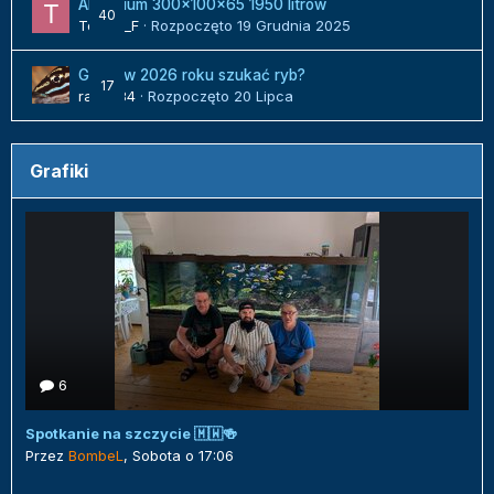
Akwarium 300x100x65 1950 litrów
40
Tomek_F
· Rozpoczęto
19 Grudnia 2025
Gdzie w 2026 roku szukać ryb?
17
radek84
· Rozpoczęto
20 Lipca
Grafiki
6
Spotkanie na szczycie 🇲🇼🍻
Przez
BombeL
,
Sobota o 17:06