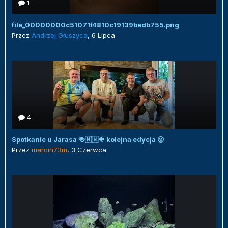
1
file_00000000c51071f4810c19139bedb755.png
Przez
Andrzej Głuszyca
,
6 Lipca
4
Spotkanie u Jarasa 🍻🇲🇼🐠 kolejna edycja 😜
Przez
marcin73m
,
3 Czerwca