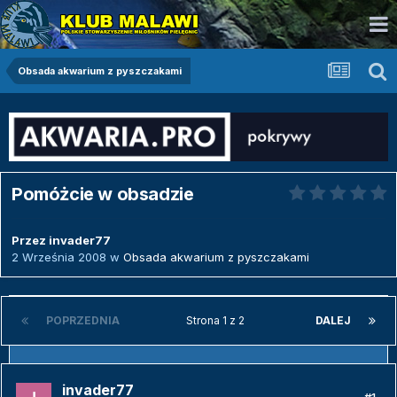
Obsada akwarium z pyszczakami
Pomóżcie w obsadzie
Przez
invader77
2 Września 2008
w
Obsada akwarium z pyszczakami
POPRZEDNIA
Strona 1 z 2
DALEJ
invader77