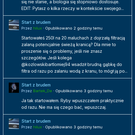
się nie stanie, a biologia się stopniowo dostosuje.
EDIT: Pytasz o kilka rzeczy w kontekście swojego...
Start z brudem
Przez
hilux
·
Opublikowano
2 godziny temu
Startowałeś 250l na 20 maluchach z dojrzałą filtracją
zalaną potencjalnie świeżą kranicą? Dla mnie to
proszenie się o problemy, jeśli nie znasz
szczegółów. Jeśli kolega
@kozlowskibartlomiej94 wsadził brudną gąbkę do
filtra od razu po zalaniu wodą z kranu, to mógł ją po...
Start z brudem
Przez
Bartek_De
·
Opublikowano
3 godziny temu
Ja tak startowałem. Ryby wpuszczałem praktycznie
od razu. Nie ma się czego bać, wpuszczaj.
Start z brudem
Przez
hilux
·
Opublikowano
3 godziny temu