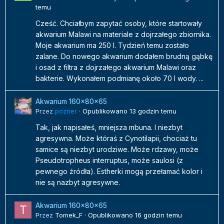
temu
Cześć. Chciałbym zapytać osoby, które startowały
akwarium Malawi na materiale z dojrzałego zbiornika.
Moje akwarium ma 250 l. Tydzień temu zostało
zalane. Do nowego akwarium dodałem brudną gąbkę
i osad z filtra z dojrzałego akwarium Malawi oraz
bakterie. Wykonałem podmianę około 70 l wody. ...
Akwarium 160x80x65
Przez
pozner
·
Opublikowano
13 godzin temu
Tak, jak napisałeś, mniejsza mbuna. I niezbyt
agresywna. Może któraś z Cynotilapii, chociaż tu
samice są niezbyt urodziwe. Może rdzawy, może
Pseudotropheus interruptus, może saulosi (z
pewnego źródła). Estherki mogą przełamać kolor i
nie są nazbyt agresywne.
Akwarium 160x80x65
Przez
Tomek_F
·
Opublikowano
16 godzin temu