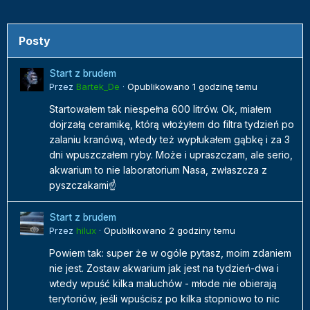
Posty
Start z brudem
Przez
Bartek_De
·
Opublikowano
1 godzinę temu
Startowałem tak niespełna 600 litrów. Ok, miałem
dojrzałą ceramikę, którą włożyłem do filtra tydzień po
zalaniu kranówą, wtedy też wypłukałem gąbkę i za 3
dni wpuszczałem ryby. Może i upraszczam, ale serio,
akwarium to nie laboratorium Nasa, zwłaszcza z
pyszczakami☝️
Start z brudem
Przez
hilux
·
Opublikowano
2 godziny temu
Powiem tak: super że w ogóle pytasz, moim zdaniem
nie jest. Zostaw akwarium jak jest na tydzień-dwa i
wtedy wpuść kilka maluchów - młode nie obierają
terytoriów, jeśli wpuścisz po kilka stopniowo to nic