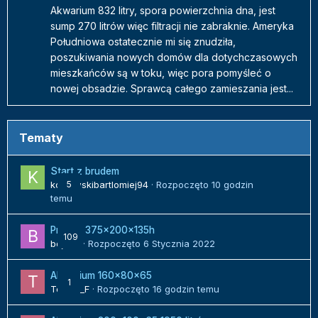
Akwarium 832 litry, spora powierzchnia dna, jest
sump 270 litrów więc filtracji nie zabraknie. Ameryka
Południowa ostatecznie mi się znudziła,
poszukiwania nowych domów dla dotychczasowych
mieszkańców są w toku, więc pora pomyśleć o
nowej obsadzie. Sprawcą całego zamieszania jest...
Tematy
Start z brudem
kozlowskibartlomiej94
5
· Rozpoczęto
10 godzin
temu
Projekt 375x200x135h
109
bojack
· Rozpoczęto
6 Stycznia 2022
Akwarium 160x80x65
1
Tomek_F
· Rozpoczęto
16 godzin temu