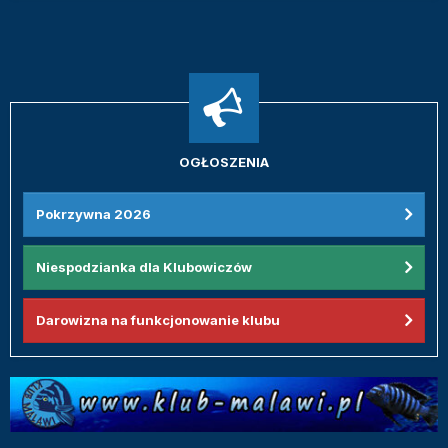
OGŁOSZENIA
Pokrzywna 2026
Niespodzianka dla Klubowiczów
Darowizna na funkcjonowanie klubu