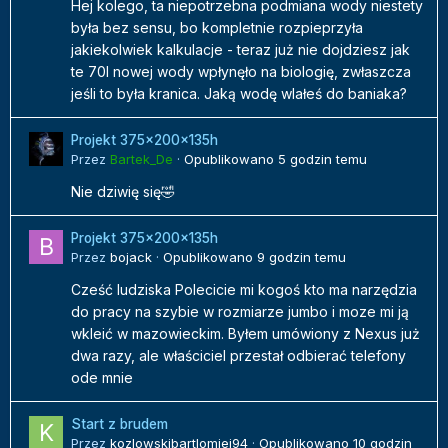
Hej kolego, ta niepotrzebna podmiana wody niestety
była bez sensu, bo kompletnie rozpieprzyła
jakiekolwiek kalkulacje - teraz już nie dojdziesz jak
te 70l nowej wody wpłynęło na biologię, zwłaszcza
jeśli to była kranica. Jaką wodę wlałeś do baniaka?
Projekt 375x200x135h
Przez
Bartek_De
·
Opublikowano
5 godzin temu
Nie dziwię się🤣
Projekt 375x200x135h
Przez
bojack
·
Opublikowano
9 godzin temu
Cześć ludziska Polecicie mi kogoś kto ma narzędzia
do pracy na szybie w rozmiarze jumbo i moze mi ją
wkleić w mazowieckim. Byłem umówiony z Nexus już
dwa razy, ale właściciel przestał odbierać telefony
ode mnie
Start z brudem
Przez
kozlowskibartlomiej94
·
Opublikowano
10 godzin