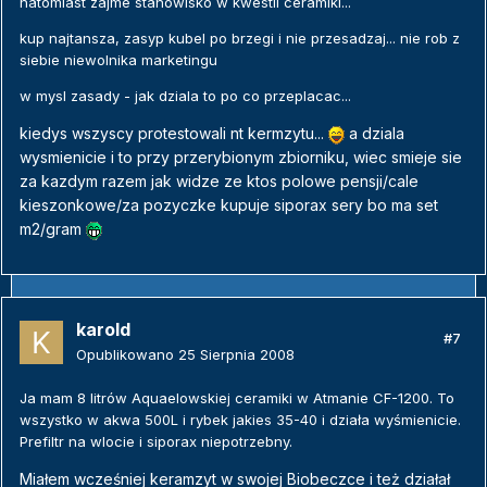
natomiast zajme stanowisko w kwestii ceramiki...
kup najtansza, zasyp kubel po brzegi i nie przesadzaj... nie rob z
siebie niewolnika marketingu
w mysl zasady - jak dziala to po co przeplacac...
kiedys wszyscy protestowali nt kermzytu...
a dziala
wysmienicie i to przy przerybionym zbiorniku, wiec smieje sie
za kazdym razem jak widze ze ktos polowe pensji/cale
kieszonkowe/za pozyczke kupuje siporax sery bo ma set
m2/gram
karold
#7
Opublikowano
25 Sierpnia 2008
Ja mam 8 litrów Aquaelowskiej ceramiki w Atmanie CF-1200. To
wszystko w akwa 500L i rybek jakies 35-40 i działa wyśmienicie.
Prefiltr na wlocie i siporax niepotrzebny.
Miałem wcześniej keramzyt w swojej Biobeczce i też działał