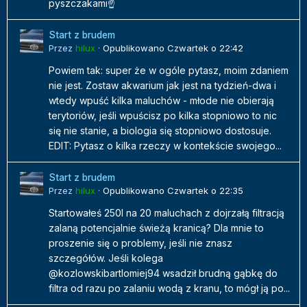
pyszczakami☝️
Start z brudem
Przez
hilux
·
Opublikowano
Czwartek o 22:42
Powiem tak: super że w ogóle pytasz, moim zdaniem
nie jest. Zostaw akwarium jak jest na tydzień-dwa i
wtedy wpuść kilka maluchów - młode nie obierają
terytoriów, jeśli wpuścisz po kilka stopniowo to nic
się nie stanie, a biologia się stopniowo dostosuje.
EDIT: Pytasz o kilka rzeczy w kontekście swojego...
Start z brudem
Przez
hilux
·
Opublikowano
Czwartek o 22:35
Startowałeś 250l na 20 maluchach z dojrzałą filtracją
zalaną potencjalnie świeżą kranicą? Dla mnie to
proszenie się o problemy, jeśli nie znasz
szczegółów. Jeśli kolega
@kozlowskibartlomiej94 wsadził brudną gąbkę do
filtra od razu po zalaniu wodą z kranu, to mógł ją po...