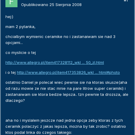
#1
Opublikowano
25 Sierpnia 2008
hej:)
mam 2 pytanka,
chcialbym wymienic ceramike no i zastanaiwam sie nad 3
opcjami...
co myslicie o tej
http://www.allegro.pl/item417328112_wkl ... 50_zl.html
i o tej
http://www.allegro.pl/item417353826_wkl ... html#photo
ostatnio Daniel je polecal wiec pewnie sie na ktoras skusze(aha
od razu mowie ze nie stac mnie na pare litrow super ceramiki) i
zastanaiwam sie ktora bedzie lepsza.. tzn pewnie ta drozsza, ale
dlaczego?
aha no i myslalem jeszcze nad jedna opcja zeby ktoras z tych
ceramik polaczyc z jakas lepsza, mozna by tak zrobic? ostatnio
ktos podal linka do czegos takiego: