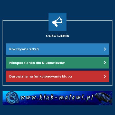
OGŁOSZENIA
Pokrzywna 2026
Niespodzianka dla Klubowiczów
Darowizna na funkcjonowanie klubu