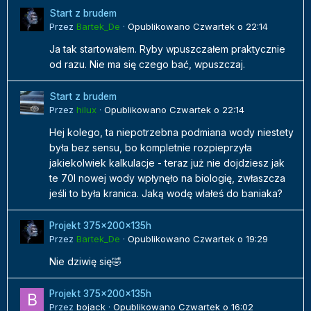
Start z brudem
Przez
Bartek_De
·
Opublikowano
Czwartek o 22:14
Ja tak startowałem. Ryby wpuszczałem praktycznie
od razu. Nie ma się czego bać, wpuszczaj.
Start z brudem
Przez
hilux
·
Opublikowano
Czwartek o 22:14
Hej kolego, ta niepotrzebna podmiana wody niestety
była bez sensu, bo kompletnie rozpieprzyła
jakiekolwiek kalkulacje - teraz już nie dojdziesz jak
te 70l nowej wody wpłynęło na biologię, zwłaszcza
jeśli to była kranica. Jaką wodę wlałeś do baniaka?
Projekt 375x200x135h
Przez
Bartek_De
·
Opublikowano
Czwartek o 19:29
Nie dziwię się🤣
Projekt 375x200x135h
Przez
bojack
·
Opublikowano
Czwartek o 16:02