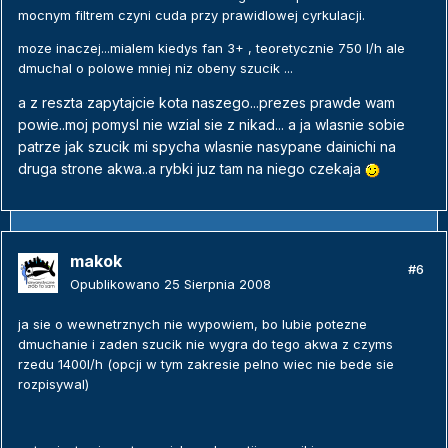
mocnym filtrem czyni cuda przy prawidlowej cyrkulacji.
moze inaczej...mialem kiedys fan 3+ , teoretycznie 750 l/h ale
dmuchal o polowe mniej niz obeny szucik ...
a z reszta zapytajcie kota naszego...prezes prawde wam
powie..moj pomysl nie wzial sie z nikad... a ja wlasnie sobie
patrze jak szucik mi spycha wlasnie nasypane dainichi na
druga strone akwa..a rybki juz tam na niego czekaja
makok
#6
Opublikowano
25 Sierpnia 2008
ja sie o wewnetrznych nie wypowiem, bo lubie potezne
dmuchanie i zaden szucik nie wygra do tego akwa z czyms
rzedu 1400l/h (opcji w tym zakresie pelno wiec nie bede sie
rozpisywal)