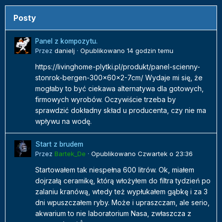
Posty
Panel z kompozytu.
Przez
danielj
·
Opublikowano
14 godzin temu
https://livinghome-plytki.pl/produkt/panel-scienny-
stonrok-bergen-300x60x2-7cm/ Wydaje mi się, że
mogłaby to być ciekawa alternatywa dla gotowych,
firmowych wyrobów. Oczywiście trzeba by
sprawdzić dokładny skład u producenta, czy nie ma
wpływu na wodę.
Start z brudem
Przez
Bartek_De
·
Opublikowano
Czwartek o 23:36
Startowałem tak niespełna 600 litrów. Ok, miałem
dojrzałą ceramikę, którą włożyłem do filtra tydzień po
zalaniu kranówą, wtedy też wypłukałem gąbkę i za 3
dni wpuszczałem ryby. Może i upraszczam, ale serio,
akwarium to nie laboratorium Nasa, zwłaszcza z