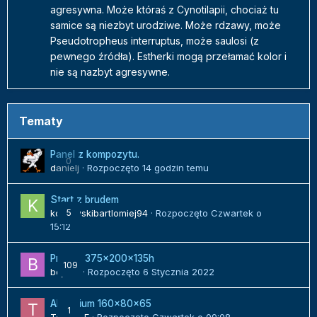
agresywna. Może któraś z Cynotilapii, chociaż tu
samice są niezbyt urodziwe. Może rdzawy, może
Pseudotropheus interruptus, może saulosi (z
pewnego źródła). Estherki mogą przełamać kolor i
nie są nazbyt agresywne.
Tematy
Panel z kompozytu.
0
danielj
· Rozpoczęto
14 godzin temu
Start z brudem
kozlowskibartlomiej94
5
· Rozpoczęto
Czwartek o
15:12
Projekt 375x200x135h
109
bojack
· Rozpoczęto
6 Stycznia 2022
Akwarium 160x80x65
1