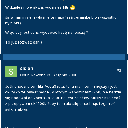
Widziałeś moje akwa, widziałeś filtr
Ja w nim miałem właśnie tę najtańszą ceramikę bio i wszystko
było oki:)
Więc czy jest sens wydawać kasę na lepszą ?
To już rozważ san:)
sision
#3
Opublikowano
25 Sierpnia 2008
Jeśli chodzi o ten filtr AquaSzuta, to ja mam ten mniejszy i jest
ok, tylko że nawet model, o którym wspominasz (750) nie będzie
się nadawał do zbiornika 200l, bo jest za słaby. Musisz mieć coś
z przepływem ok.1500l, żeby to miało siłę dmuchnąć i zgarnąć
syfki z akwa.