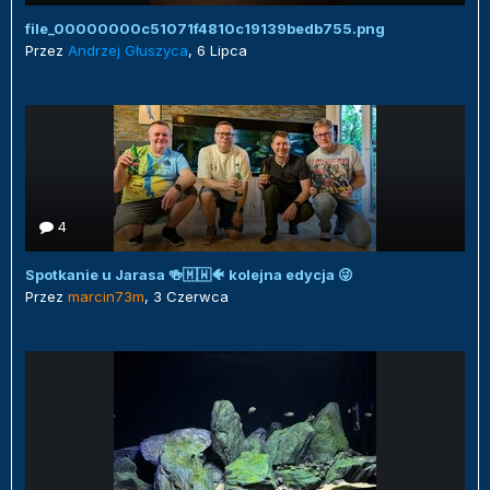
file_00000000c51071f4810c19139bedb755.png
Przez
Andrzej Głuszyca
,
6 Lipca
4
Spotkanie u Jarasa 🍻🇲🇼🐠 kolejna edycja 😜
Przez
marcin73m
,
3 Czerwca