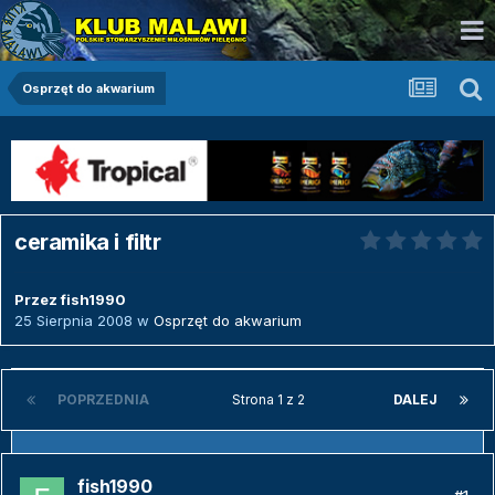
Osprzęt do akwarium
ceramika i filtr
Przez
fish1990
25 Sierpnia 2008
w
Osprzęt do akwarium
POPRZEDNIA
Strona 1 z 2
DALEJ
fish1990