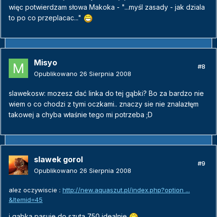
więc potwierdzam słowa Makoka - "...myśl zasady - jak dziala
to po co przeplacac..."
Misyo
#8
Opublikowano
26 Sierpnia 2008
slawekosw: mozesz dać linka do tej gąbki? Bo za bardzo nie
wiem o co chodzi z tymi oczkami.. znaczy sie nie znalazłęm
takowej a chyba właśnie tego mi potrzeba ;D
slawek gorol
#9
Opublikowano
26 Sierpnia 2008
alez oczywiscie :
http://new.aquaszut.pl/index.php?option ...
&Itemid=45
i gabka pasuje do szuta 750 idealnie