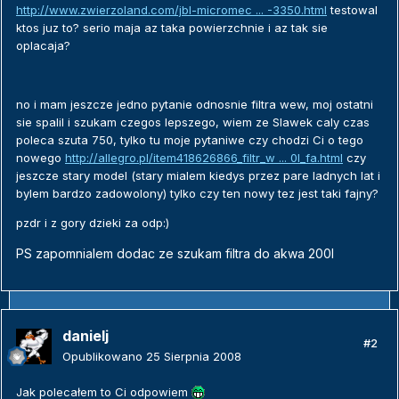
http://www.zwierzoland.com/jbl-micromec ... -3350.html
testowal
ktos juz to? serio maja az taka powierzchnie i az tak sie
oplacaja?
no i mam jeszcze jedno pytanie odnosnie filtra wew, moj ostatni
sie spalil i szukam czegos lepszego, wiem ze Slawek caly czas
poleca szuta 750, tylko tu moje pytaniwe czy chodzi Ci o tego
nowego
http://allegro.pl/item418626866_filtr_w ... 0l_fa.html
czy
jeszcze stary model (stary mialem kiedys przez pare ladnych lat i
bylem bardzo zadowolony) tylko czy ten nowy tez jest taki fajny?
pzdr i z gory dzieki za odp:)
PS zapomnialem dodac ze szukam filtra do akwa 200l
danielj
#2
Opublikowano
25 Sierpnia 2008
Jak polecałem to Ci odpowiem