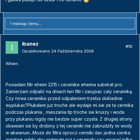
1 miesiąc temu...
ibanez
#10
Opublikowano
24 Października 2008
Witam.
Posiadam filtr eheim 2215 i ceramike eheima substrat pro.
Zamierzam odpalić na dniach ten filtr i zasypac caly ceramiką.
Czy nowa ceramike przed odpaleniem trzeba dokladnie
wyplukac?Plukalem juz troche ale wydaje mi sie ze ta cermika
podczas plukania , mieszania itp troche sie kruszy i woda
przy plukaniu nigdy nie bedzie super czysta. Z drugiej strony
obawiam sie by drobiny z tej ceramiki nie zabrudzily mi wody
w akwarium...Moze do filtra oprocz cermiki dac jedna cienka
warstwe gąbki aby wyłapała pył z ceramaki czy wsypać tylko