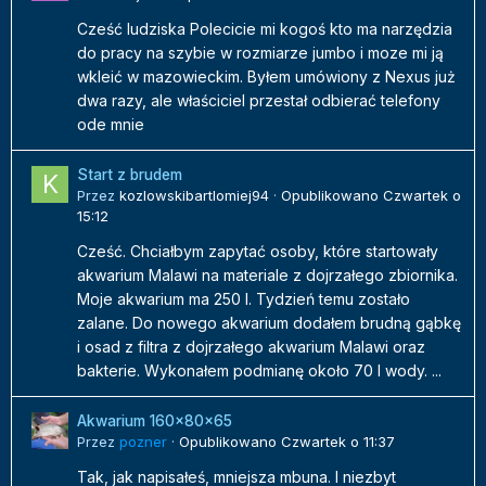
Cześć ludziska Polecicie mi kogoś kto ma narzędzia
do pracy na szybie w rozmiarze jumbo i moze mi ją
wkleić w mazowieckim. Byłem umówiony z Nexus już
dwa razy, ale właściciel przestał odbierać telefony
ode mnie
Start z brudem
Przez
kozlowskibartlomiej94
·
Opublikowano
Czwartek o
15:12
Cześć. Chciałbym zapytać osoby, które startowały
akwarium Malawi na materiale z dojrzałego zbiornika.
Moje akwarium ma 250 l. Tydzień temu zostało
zalane. Do nowego akwarium dodałem brudną gąbkę
i osad z filtra z dojrzałego akwarium Malawi oraz
bakterie. Wykonałem podmianę około 70 l wody. ...
Akwarium 160x80x65
Przez
pozner
·
Opublikowano
Czwartek o 11:37
Tak, jak napisałeś, mniejsza mbuna. I niezbyt