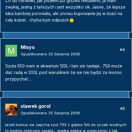
Co do ceramiki, jak pisałem już gdzieś niedawno, ja mam
zwykłą, jedną z tańszych i jest wszystko ok. Jasne, że lepsza
taka bardziej porowata, ale znowu kupowanie jej w ilości na
cały kubeł... chyba bym odpuścił
Misyo
#4
Opublikowano
25 Sierpnia 2008
Szuta 550 mam w akwarium 120L i tam sie nadaje.. 750 może
dać radę w 200L pod warunkiem że sie nie będzi za mocno
przypychać...
slawek gorol
#5
Opublikowano
25 Sierpnia 2008
jezeli komus sie zapcha szut 750 z gabka 100 do oczek wodnych
to bedzie mistrzem swiata... wielka gabka w polaczeniu z tak