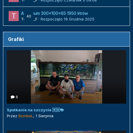
Tomek_F
· Rozpoczęto
Czwartek o 09:08
Akwarium 300x100x65 1950 litrów
40
Tomek_F
· Rozpoczęto
19 Grudnia 2025
Grafiki
6
Spotkanie na szczycie 🇲🇼🍻
Przez
BombeL
,
1 Sierpnia