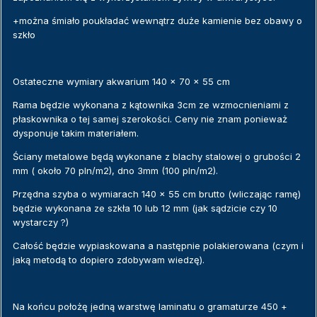
+można śmiało poukładać wewnątrz duże kamienie bez obawy o
szkło
Ostateczne wymiary akwarium 140 x 70 x 55 cm
Rama będzie wykonana z kątownika 3cm ze wzmocnieniami z
płaskownika o tej samej szerokości. Ceny nie znam ponieważ
dysponuje takim materiałem.
Ściany metalowe będą wykonane z blachy stalowej o grubości 2
mm ( około 70 pln/m2), dno 3mm (100 pln/m2).
Przędna szyba o wymiarach 140 x 55 cm brutto (wliczając ramę)
będzie wykonana ze szkła 10 lub 12 mm (jak sądzicie czy 10
wystarczy ?)
Całość będzie wypiaskowana a następnie polakierowana (czym i
jaką metodą to dopiero zdobywam wiedzę).
Na końcu położę jedną warstwę laminatu o gramaturze 450 +