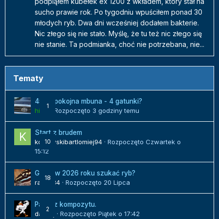
podpiąłem kubełek ex 1200 z wkładem, który stał na
sucho prawie rok. Po tygodniu wpuściłem ponad 30
młodych ryb. Dwa dni wcześniej dodałem bakterie.
Nic złego się nie stało. Myślę, że tu też nic złego się
nie stanie. Ta podmianka, choć nie potrzebana, nie...
Tematy
450l spokojna mbuna - 4 gatunki?
1
hilux
· Rozpoczęto
3 godziny temu
Start z brudem
kozlowskibartlomiej94
10
· Rozpoczęto
Czwartek o
15:12
Gdzie w 2026 roku szukać ryb?
18
radek84
· Rozpoczęto
20 Lipca
Panel z kompozytu.
2
danielj
· Rozpoczęto
Piątek o 17:42