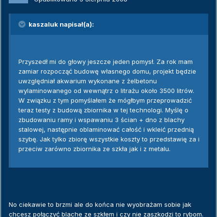
kaszaluk napisał(a):
Przyszedł mi do głowy jeszcze jeden pomysł. Za rok mam
zamiar rozpocząć budowę własnego domu, projekt będzie
uwzględniał akwarium wykonane z żelbetonu
wylaminowanego od wewnątrz o litrażu około 3500 litrów.
W związku z tym pomyślałem że mógłbym przeprowadzić
teraz testy z budową zbiornika w tej technologi. Myślę o
zbudowaniu ramy i wspawaniu 3 ścian + dno z blachy
stalowej, następnie oblaminować całość i wkleić przednią
szybę. Jak tylko zbiorę wszystkie koszty to przedstawię za i
przeciw zarówno zbiornika ze szkła jak i z metalu.
No ciekawie to brzmi ale do końca nie wyobrażam sobie jak
chcesz połączyć blache ze szkłem i czy nie zaszkodzi to rybom.