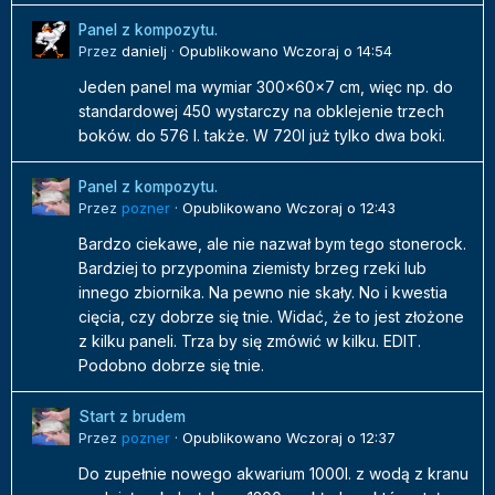
Panel z kompozytu.
Przez
danielj
·
Opublikowano
Wczoraj o 14:54
Jeden panel ma wymiar 300x60x7 cm, więc np. do
standardowej 450 wystarczy na obklejenie trzech
boków. do 576 l. także. W 720l już tylko dwa boki.
Panel z kompozytu.
Przez
pozner
·
Opublikowano
Wczoraj o 12:43
Bardzo ciekawe, ale nie nazwał bym tego stonerock.
Bardziej to przypomina ziemisty brzeg rzeki lub
innego zbiornika. Na pewno nie skały. No i kwestia
cięcia, czy dobrze się tnie. Widać, że to jest złożone
z kilku paneli. Trza by się zmówić w kilku. EDIT.
Podobno dobrze się tnie.
Start z brudem
Przez
pozner
·
Opublikowano
Wczoraj o 12:37
Do zupełnie nowego akwarium 1000l. z wodą z kranu