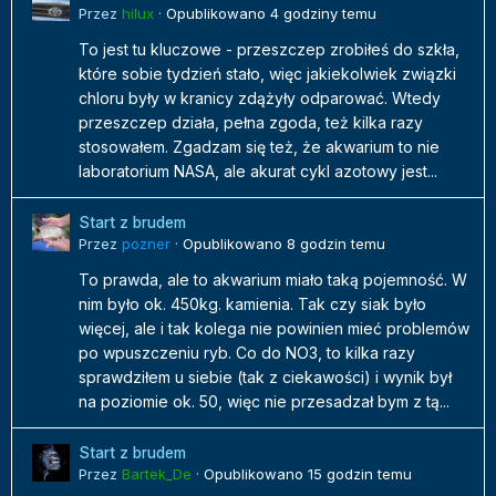
Przez
hilux
·
Opublikowano
4 godziny temu
To jest tu kluczowe - przeszczep zrobiłeś do szkła,
które sobie tydzień stało, więc jakiekolwiek związki
chloru były w kranicy zdążyły odparować. Wtedy
przeszczep działa, pełna zgoda, też kilka razy
stosowałem. Zgadzam się też, że akwarium to nie
laboratorium NASA, ale akurat cykl azotowy jest...
Start z brudem
Przez
pozner
·
Opublikowano
8 godzin temu
To prawda, ale to akwarium miało taką pojemność. W
nim było ok. 450kg. kamienia. Tak czy siak było
więcej, ale i tak kolega nie powinien mieć problemów
po wpuszczeniu ryb. Co do NO3, to kilka razy
sprawdziłem u siebie (tak z ciekawości) i wynik był
na poziomie ok. 50, więc nie przesadzał bym z tą...
Start z brudem
Przez
Bartek_De
·
Opublikowano
15 godzin temu