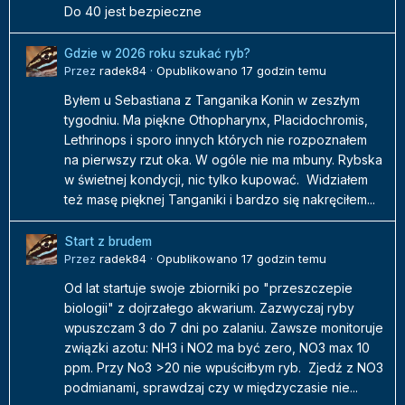
Do 40 jest bezpieczne
Gdzie w 2026 roku szukać ryb?
Przez
radek84
·
Opublikowano
17 godzin temu
Byłem u Sebastiana z Tanganika Konin w zeszłym
tygodniu. Ma piękne Othopharynx, Placidochromis,
Lethrinops i sporo innych których nie rozpoznałem
na pierwszy rzut oka. W ogóle nie ma mbuny. Rybska
w świetnej kondycji, nic tylko kupować. Widziałem
też masę pięknej Tanganiki i bardzo się nakręciłem...
Start z brudem
Przez
radek84
·
Opublikowano
17 godzin temu
Od lat startuje swoje zbiorniki po "przeszczepie
biologii" z dojrzałego akwarium. Zazwyczaj ryby
wpuszczam 3 do 7 dni po zalaniu. Zawsze monitoruje
związki azotu: NH3 i NO2 ma być zero, NO3 max 10
ppm. Przy No3 >20 nie wpuściłbym ryb. Zjedź z NO3
podmianami, sprawdzaj czy w międzyczasie nie...