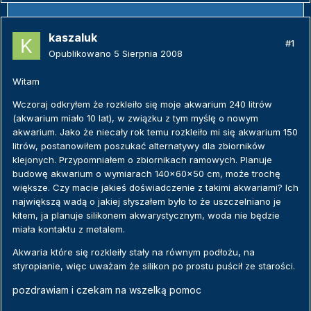
kaszaluk
#1
Opublikowano
5 Sierpnia 2008
Witam
Wczoraj odkryłem że rozkleiło się moje akwarium 240 litrów
(akwarium miało 10 lat), w związku z tym myślę o nowym
akwarium. Jako że niecały rok temu rozkleiło mi się akwarium 150
litrów, postanowiłem poszukać alternatywy dla zbiorników
klejonych. Przypomniałem o zbiornikach ramowych. Planuje
budowę akwarium o wymiarach 140x60x50 cm, może trochę
większe. Czy macie jakieś doświadczenie z takimi akwariami? Ich
największą wadą o jakiej słyszałem było to że uszczelniano je
kitem, ja planuje silikonem akwarystycznym, woda nie będzie
miała kontaktu z metalem.
Akwaria które się rozkleiły stały na równym podłożu, na
styropianie, więc uważam że silikon po prostu puścił ze starości.
pozdrawiam i czekam na wszelką pomoc