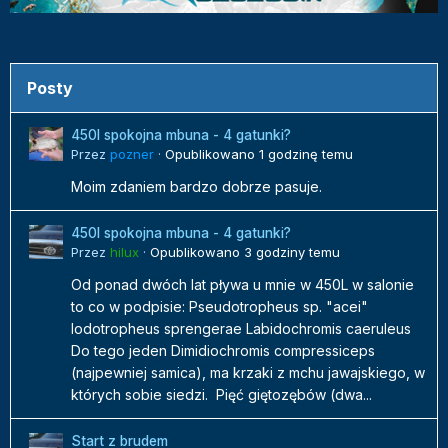
Posty
450l spokojna mbuna - 4 gatunki?
Przez
pozner
·
Opublikowano
1 godzinę temu
Moim zdaniem bardzo dobrze pasuje.
450l spokojna mbuna - 4 gatunki?
Przez
hilux
·
Opublikowano
3 godziny temu
Od ponad dwóch lat pływa u mnie w 450L w salonie
to co w podpisie: Pseudotropheus sp. "acei"
Iodotropheus sprengerae Labidochromis caeruleus
Do tego jeden Dimidiochromis compressiceps
(najpewniej samica), ma krzaki z mchu jawajskiego, w
których sobie siedzi. Pięć giętozębów (dwa...
Start z brudem