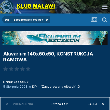
DIY - 'Zaczarowany ołówek' :D
Akwarium 140x60x50, KONSTRUKCJA
RAMOWA
Przez
kaszaluk
5 Sierpnia 2008
w
DIY - 'Zaczarowany ołówek' :D
POPRZEDNIA
Strona 1 z 2
DALEJ