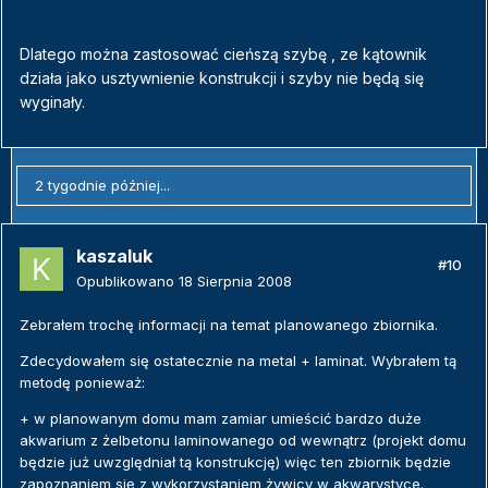
Dlatego można zastosować cieńszą szybę , ze kątownik
działa jako usztywnienie konstrukcji i szyby nie będą się
wyginały.
2 tygodnie później...
kaszaluk
#10
Opublikowano
18 Sierpnia 2008
Zebrałem trochę informacji na temat planowanego zbiornika.
Zdecydowałem się ostatecznie na metal + laminat. Wybrałem tą
metodę ponieważ:
+ w planowanym domu mam zamiar umieścić bardzo duże
akwarium z żelbetonu laminowanego od wewnątrz (projekt domu
będzie już uwzględniał tą konstrukcję) więc ten zbiornik będzie
zapoznaniem się z wykorzystaniem żywicy w akwarystyce.