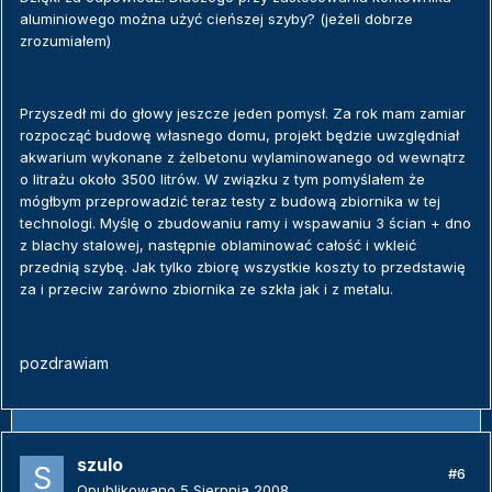
aluminiowego można użyć cieńszej szyby? (jeżeli dobrze
zrozumiałem)
Przyszedł mi do głowy jeszcze jeden pomysł. Za rok mam zamiar
rozpocząć budowę własnego domu, projekt będzie uwzględniał
akwarium wykonane z żelbetonu wylaminowanego od wewnątrz
o litrażu około 3500 litrów. W związku z tym pomyślałem że
mógłbym przeprowadzić teraz testy z budową zbiornika w tej
technologi. Myślę o zbudowaniu ramy i wspawaniu 3 ścian + dno
z blachy stalowej, następnie oblaminować całość i wkleić
przednią szybę. Jak tylko zbiorę wszystkie koszty to przedstawię
za i przeciw zarówno zbiornika ze szkła jak i z metalu.
pozdrawiam
szulo
#6
Opublikowano
5 Sierpnia 2008