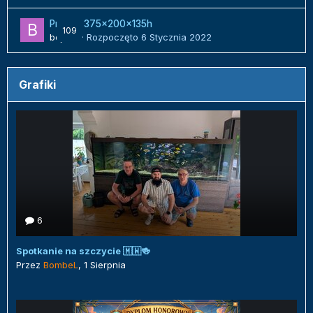
Projekt 375x200x135h
109
bojack
· Rozpoczęto
6 Stycznia 2022
Grafiki
6
Spotkanie na szczycie 🇲🇼🍻
Przez
BombeL
,
1 Sierpnia